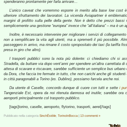
spenderanno prontamente per farla arrivare…
L’unico caveat che vorremmo esporre in merito alla base low cost 
ulteriore sfruttamento dei lavoratori. La vicenda Aviapartner è emblemati
margini di profitto sulla pelle della gente. Non è detto che prezzi bassi 
semplicemente una gestione “europea” invece che “all’italiana” – ma è un a
Inoltre, è necessario intervenire per migliorare i servizi di collegamento
non a semplificare la vita agli utenti, ma a spremerli il più possibile. 
passeggero in arrivo, ma rimane il costo spropositato dei taxi (la tariffa fis
presa in giro che altro).
I trasporti pubblici sono la nota più dolente: ci chiediamo chi si as
Stradella, da buttare via dopo vent’anni per spendere un’altra carrettata d
attesa di scavare e riscavare, sarebbe sufficiente un semplice bus urbano
da Dora, che faccia tre fermate in tutto, che non carichi anche gli studenti
in città paragonabili a Torino (es. Dublino), possiamo farcela anche noi.
Da utente di Caselle, concordo dunque di cuore con tutti e sette
i pu
Tangenziale Est, opera da noi ritenuta dannosa ed inutile; sarebbe ora 
aeroporti principalmente col trasporto pubblico.
[tags]torino, caselle, aeroporto, flytorino, trasporti, aerei[/tags]
Pubblicato nella categoria
SinchËstèile
,
TorinoInBocca
|
13 commenti »