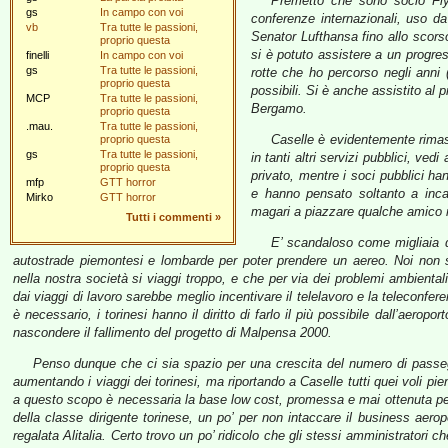
Premetto che sono socio FlyT
gs
In campo con voi
conferenze internazionali, uso da
vb
Tra tutte le passioni,
Senator Lufthansa fino allo scors
proprio questa
si è potuto assistere a un progre
finelli
In campo con voi
gs
Tra tutte le passioni,
rotte che ho percorso negli anni
proprio questa
possibili. Si è anche assistito al
MCP
Tra tutte le passioni,
Bergamo.
proprio questa
.mau.
Tra tutte le passioni,
Caselle è evidentemente rimast
proprio questa
gs
Tra tutte le passioni,
in tanti altri servizi pubblici, ved
proprio questa
privato, mentre i soci pubblici han
mfp
GTT horror
e hanno pensato soltanto a incas
Mirko
GTT horror
magari a piazzare qualche amico n
Tutti i commenti
»
E’ scandaloso come migliaia di
autostrade piemontesi e lombarde per poter prendere un aereo. Noi non s
nella nostra società si viaggi troppo, e che per via dei problemi ambientali
dai viaggi di lavoro sarebbe meglio incentivare il telelavoro e la teleconfe
è necessario, i torinesi hanno il diritto di farlo il più possibile dall’aero
nascondere il fallimento del progetto di Malpensa 2000.
Penso dunque che ci sia spazio per una crescita del numero di passe
aumentando i viaggi dei torinesi, ma riportando a Caselle tutti quei voli p
a questo scopo è necessaria la base low cost, promessa e mai ottenuta pe
della classe dirigente torinese, un po’ per non intaccare il business aerop
regalata Alitalia. Certo trovo un po’ ridicolo che gli stessi amministratori