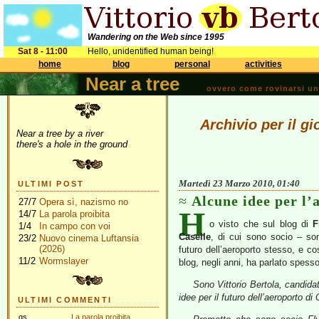
Wandering on the Web since 1995
Sat 8 - 11:00
Hello, unidentified human being!
home
blog
personal
activities
Near a tree
ovvero come rovinarsi una 
Archivio per il g
Near a tree by a river
there's a hole in the ground
Martedì 23 Marzo 2010, 01:40
ULTIMI POST
Alcune idee per l’
27/7
Opera sì, nazismo no
H
14/7
La parola proibita
o visto che sul blog di
F
1/4
In campo con voi
Caselle
, di cui sono socio – so
23/2
Nuovo cinema Luftansia
(2026)
futuro dell’aeroporto stesso, e co
11/2
Wormslayer
blog, negli anni, ha parlato spes
Sono Vittorio Bertola, candida
idee per il futuro dell’aeroporto di 
ULTIMI COMMENTI
gs
La parola proibita