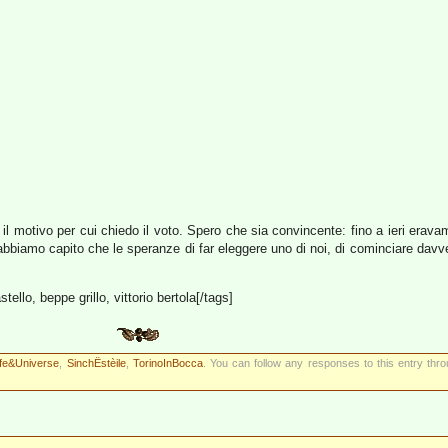
 il motivo per cui chiedo il voto. Spero che sia convincente: fino a ieri eravamo
abbiamo capito che le speranze di far eleggere uno di noi, di cominciare davv
ello, beppe grillo, vittorio bertola[/tags]
ife&Universe
,
SinchËstèile
,
TorinoInBocca
. You can follow any responses to this entry thr