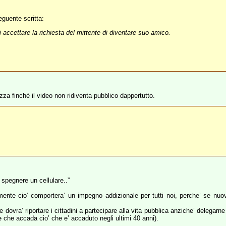
eguente scritta:
 accettare la richiesta del mittente di diventare suo amico.
za finché il video non ridiventa pubblico dappertutto.
 spegnere un cellulare..”
amente cio’ comportera’ un impegno addizionale per tutti noi, perche’ se nuo
ovra’ riportare i cittadini a partecipare alla vita pubblica anziche’ delegarne 
re che accada cio’ che e’ accaduto negli ultimi 40 anni).