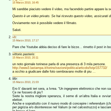
15 Marzo 2010, 16:45
Mi sarebbe piaciuto vedere il video, ma facendolo partire appare la s
Questo è un video privato. Se hai ricevuto questo video, assicurati di
Ovviamente non è possibile vedere il filmato.
Saluti.
vb
:
15 Marzo 2010, 17:17
Pare che Youtube abbia deciso di fare le bizze… rimetto il post in boz
vittorio pasteris
:
15 Marzo 2010, 20:11
un noto giornale torinese parla di una presenza di 3 mila persone.
http://www3.lastampa.it/torino/sezioni/politica/articolo/lstp/157732/
a occhio a giudicare dalle foto sembravano molte di piu …
Mir
:
15 Marzo 2010, 21:03
Ero li’ davanti ieri sera, a Ivrea. “Un ingegnere elettronico che non sa
Ce ne fossero di piu’!
Siete la nostra migliore speranza, il seme di un’altra Italia e ovvi
elettori.
Anche e soprattutto con il nuovo modo di concepire i referendum (che d
per pigrizia e/o disinteresse nel Valium (e nel calcestruzzo) e lascia
In bocca al lupo.