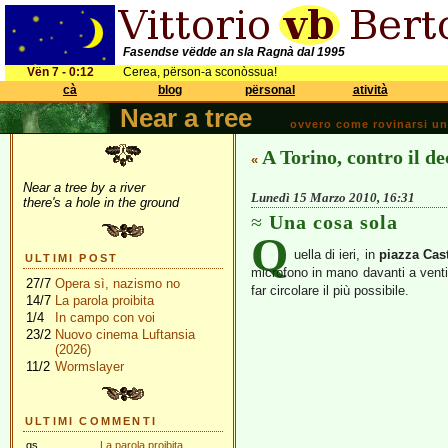
Fasendse vëdde an sla Ragnà dal 1995
Vën 7 - 0:12
Cerea, përson-a sconòssua!
cà
blog
përsonal
atività
Near a tree
ovvero come rovinarsi una 
A Torino, contro il de
«
Near a tree by a river
Lunedì 15 Marzo 2010, 16:31
there's a hole in the ground
Una cosa sola
Q
uella di ieri, in
piazza Cas
ULTIMI POST
microfono in mano davanti a venti
27/7
Opera sì, nazismo no
far circolare il più possibile.
14/7
La parola proibita
1/4
In campo con voi
23/2
Nuovo cinema Luftansia
(2026)
11/2
Wormslayer
ULTIMI COMMENTI
gs
La parola proibita