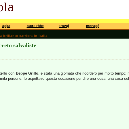
agiut
autre ròbe
travaj
menagé
brillante carriera in Italia
creto salvaliste
tello
con
Beppe Grillo
, è stata una giornata che ricorderò per molto tempo: n
mila persone. Io aspettavo questa occasione per dire una cosa, una cosa sola;