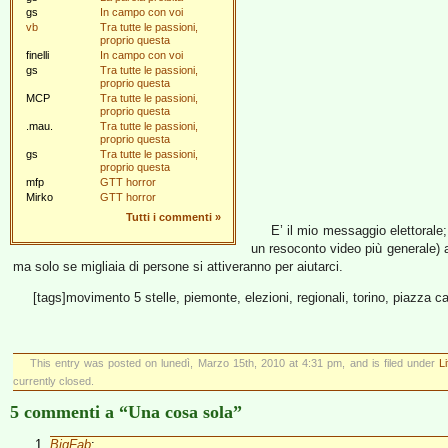
gs
In campo con voi
vb
Tra tutte le passioni,
proprio questa
finelli
In campo con voi
gs
Tra tutte le passioni,
proprio questa
MCP
Tra tutte le passioni,
proprio questa
.mau.
Tra tutte le passioni,
proprio questa
gs
Tra tutte le passioni,
proprio questa
mfp
GTT horror
Mirko
GTT horror
Tutti i commenti
»
E’ il mio messaggio elettorale;
un resoconto video più generale) 
ma solo se migliaia di persone si attiveranno per aiutarci.
[tags]movimento 5 stelle, piemonte, elezioni, regionali, torino, piazza cast
This entry was posted on lunedì, Marzo 15th, 2010 at 4:31 pm, and is filed under
L
currently closed.
5 commenti a “Una cosa sola”
BigFab
: