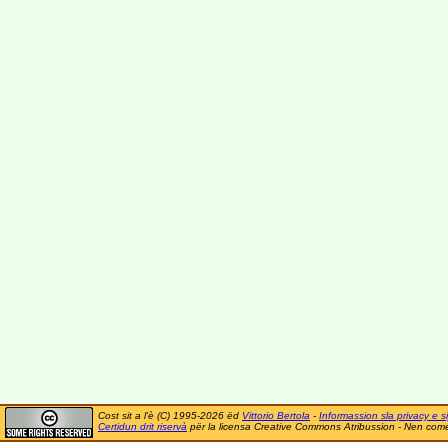
Cost sit a l'è (C) 1995-2026 ëd
Vittorio Bertola
-
Informassion sla privacy e si
Certidun drit riservà
për la licensa Creative Commons Atribussion - Nen comer