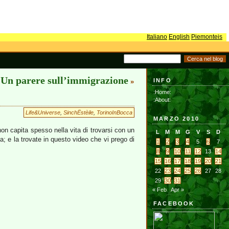
Italiano
English
Piemonteis
Un parere sull’immigrazione
INFO
»
:Home:
:About:
Life&Universe
,
SinchËstèile
,
TorinoInBocca
MARZO 2010
on capita spesso nella vita di trovarsi con un
L
M
M
G
V
S
D
 e la trovate in questo video che vi prego di
1
2
3
4
5
6
7
8
9
10
11
12
13
14
15
16
17
18
19
20
21
22
23
24
25
26
27
28
29
30
31
« Feb
Apr »
FACEBOOK