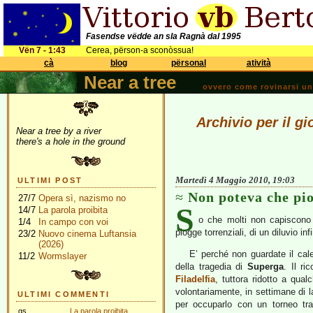
Fasendse vëdde an sla Ragnà dal 1995
Vën 7 - 1:43
Cerea, përson-a sconòssua!
cà
blog
përsonal
atività
Near a tree
ovvero come rovinarsi una 
Archivio per il g
Near a tree by a river
there's a hole in the ground
Martedì 4 Maggio 2010, 19:03
ULTIMI POST
Non poteva che pi
27/7
Opera sì, nazismo no
S
14/7
La parola proibita
o che molti non capiscono e
1/4
In campo con voi
piogge torrenziali, di un diluvio i
23/2
Nuovo cinema Luftansia
(2026)
E’ perché non guardate il cale
11/2
Wormslayer
della tragedia di
Superga
. Il r
Filadelfia
, tuttora ridotto a qu
volontariamente, in settimane di la
ULTIMI COMMENTI
per occuparlo con un torneo tra 
gs
La parola proibita