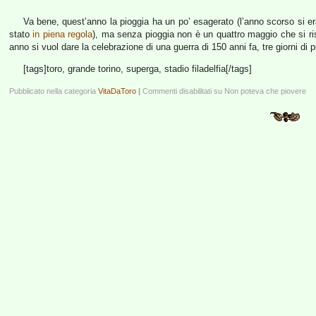
Va bene, quest’anno la pioggia ha un po’ esagerato (l’anno scorso si er
stato
in piena regola
), ma senza pioggia non è un quattro maggio che si ri
anno si vuol dare la celebrazione di una guerra di 150 anni fa, tre giorni di p
[tags]toro, grande torino, superga, stadio filadelfia[/tags]
Pubblicato nella categoria
VitaDaToro
|
Commenti disabilitati
su Non poteva che piovere