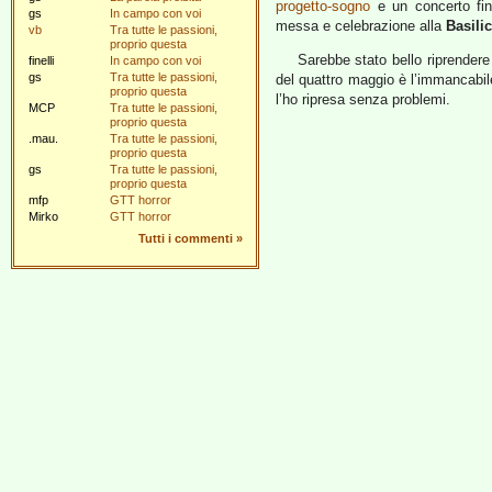
progetto-sogno
e un concerto fin
gs
In campo con voi
messa e celebrazione alla
Basili
vb
Tra tutte le passioni,
proprio questa
Sarebbe stato bello riprendere
finelli
In campo con voi
gs
Tra tutte le passioni,
del quattro maggio è l’immancabil
proprio questa
l’ho ripresa senza problemi.
MCP
Tra tutte le passioni,
proprio questa
.mau.
Tra tutte le passioni,
proprio questa
gs
Tra tutte le passioni,
proprio questa
mfp
GTT horror
Mirko
GTT horror
Tutti i commenti
»