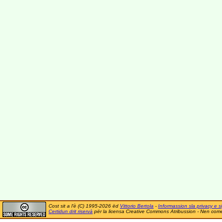
Cost sit a l'è (C) 1995-2026 ëd
Vittorio Bertola
-
Informassion sla privacy e si
Certidun drit riservà
për la licensa Creative Commons Atribussion - Nen comer