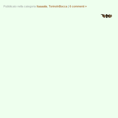
Pubblicato nella categoria
Itaaaalia
,
TorinoInBocca
|
6 commenti »