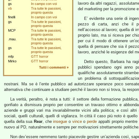
lavoro da altri ragazzi, assolutam
gs
In campo con voi
vb
Tra tutte le passioni,
del marketing per la promozione 
proprio questa
finelli
In campo con voi
E’ evidente una serie di ingenu
gs
Tra tutte le passioni,
pezzo di carta, anzi che il p
proprio questa
nell’accesso al lavoro; quella di 
MCP
Tra tutte le passioni,
proprio questa
proprio lato, ma si riceva per c
.mau.
Tra tutte le passioni,
per cui il modo di ottenere un’oc
proprio questa
quella di pensare che sia il pezzo 
gs
Tra tutte le passioni,
lavoro, anziché le esigenze del m
proprio questa
mfp
GTT horror
Mirko
GTT horror
Detto questo, Barbara ha rag
pubblici spendano ogni anno pal
Tutti i commenti
»
qualifiche assolutamente strambe.
un problema di sottoqualificazi
nostrani. Ma se è l’ente pubblico ad autorizzare speranze poco sensate
alternativa che continuare a studiare perché il lavoro non si trova, la respon
La verità, peraltro, è nota a tutti: il settore della formazione pubbli
gonfiato a dismisura proprio per consentire un travaso ottimo e abbondan
aziende e gruppi vari ma invariabilmente vicini alla politica; e così altri 
sociali, quelli culturali, quelli di vigilanza. In città il caso più noto è quello
quella della sua
Rear
, che
insegue
o
vince
o
perde
appalti proprio mentre
nuovo al PD, naturalmente e sempre per motivazioni strettamente politiche
Non dev’essere nemmeno tanto piacevole gestire un’azienda così, sape