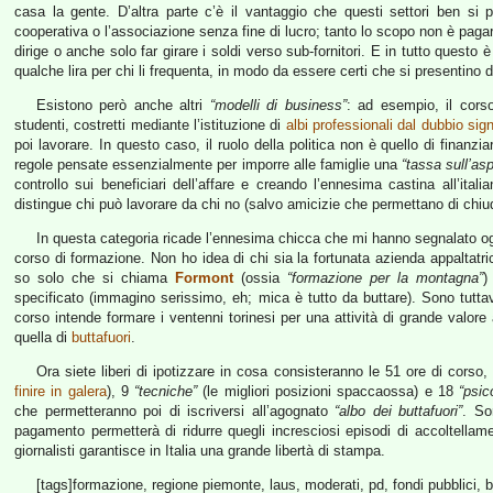
casa la gente. D’altra parte c’è il vantaggio che questi settori ben si 
cooperativa o l’associazione senza fine di lucro; tanto lo scopo non è pagare
dirige o anche solo far girare i soldi verso sub-fornitori. E in tutto questo 
qualche lira per chi li frequenta, in modo da essere certi che si presentino d
Esistono però anche altri
“modelli di business”
: ad esempio, il cors
studenti, costretti mediante l’istituzione di
albi professionali dal dubbio sign
poi lavorare. In questo caso, il ruolo della politica non è quello di finanz
regole pensate essenzialmente per imporre alle famiglie una
“tassa sull’as
controllo sui beneficiari dell’affare e creando l’ennesima castina all’ital
distingue chi può lavorare da chi no (salvo amicizie che permettano di chiu
In questa categoria ricade l’ennesima chicca che mi hanno segnalato o
corso di formazione. Non ho idea di chi sia la fortunata azienda appaltatric
so solo che si chiama
Formont
(ossia
“formazione per la montagna”
)
specificato (immagino serissimo, eh; mica è tutto da buttare). Sono tuttav
corso intende formare i ventenni torinesi per una attività di grande valore
quella di
buttafuori
.
Ora siete liberi di ipotizzare in cosa consisteranno le 51 ore di corso,
finire in galera
), 9
“tecniche”
(le migliori posizioni spaccaossa) e 18
“psic
che permetteranno poi di iscriversi all’agognato
“albo dei buttafuori”
. So
pagamento permetterà di ridurre quegli incresciosi episodi di accoltellamen
giornalisti garantisce in Italia una grande libertà di stampa.
[tags]formazione, regione piemonte, laus, moderati, pd, fondi pubblici, bu