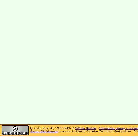
Questo sito è (C) 1995-2026 di
Vittorio Bertola
-
Informativa privacy e cooki
Alcuni diritti riservati
secondo la licenza Creative Commons Attribuzione - No