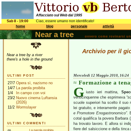
Affacciato sul Web dal 1995
Sab 8 - 19:00
Ciao, essere umano non identificato!
home
blog
personale
attività
Near a tree
ovvero come rovinarsi una 
Archivio per il g
Near a tree by a river
there's a hole in the ground
Mercoledì 12 Maggio 2010, 16:24
ULTIMI POST
Formazione a tena
27/7
Opera sì, nazismo no
G
14/7
La parola proibita
iusto ieri mattina,
Spec
1/4
In campo con voi
venticinquenne che esprimeva
“s
23/2
Nuovo cinema Luftansia
(2026)
scuole superiori ha scelto il suo
11/2
Wormslayer
lei gratuito, e interamente pagato
e Promotore Enogastronomico”
. 
cotal qualifica la povera Barbara (
ULTIMI COMMENTI
ha trovato lavoro. E allora si i
fiere del salsiccione e della tinca
gs
La parola proibita