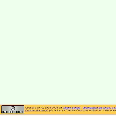
Cost sit a l'è (C) 1995-2026 ëd
Vittorio Bertola
-
Informassion sla privacy e si
Certidun drit riservà
për la licensa Creative Commons Atribussion - Nen comer