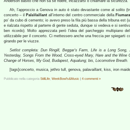
Anderson basito che non sa se ridere, incazzarsi o chiamare la sicurezza.
Ah, l’approccio a Genova in auto è stato devastante come al solito (tre
concerto – il
PalaVaillant
all’interno del centro commerciale della
Fiumar
po’ da cubo di cemento; io avevo preso la fila più bassa della tribuna est (
e rialzata rispetto al parterre di gente seduta, dunque si vedeva e si sent
ben ricordo). Molto apprezzata però l’idea del parcheggio multipiano de
utilizzabile per il concerto. Ci mettessero anche una freccia per spiegarti 
girando per le viuzze.
Setlist completa: Dun Ringill, Beggar’s Farm, Life is a Long Song,
Yesterday, Songs From the Wood, Cross-eyed Mary, Hare and the Wine C
Change of Horses, My God, Budapest, Aqualung; bis, Locomotive Breath.
[tags]concerto, musica, jethro tull, genova, palavaillant, kiss, iron maid
Pubblicato nella categoria
StillLife
,
WeekBowl's&Music
|
4 commenti »