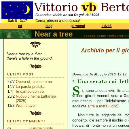
Fasendse vëdde an sla Ragnà dal 1995
Sab 8 - 3:17
Cerea, përson-a sconòssua!
cà
blog
përsonal
atività
Near a tree
ovvero come rovinarsi una 
Archivio per il g
Near a tree by a river
there's a hole in the ground
Domenica 16 Maggio 2010, 19:12
ULTIMI POST
Una serata coi Jet
27/7
Opera sì, nazismo no
S
14/7
La parola proibita
ì, sono ancora vivi. Smarca
1/4
In campo con voi
veloce gita di venerdì sera a
Ge
23/2
Nuovo cinema Luftansia
(2026)
esaurissero – per l’inizialmente 
11/2
Wormslayer
aggiunte
altre a metà luglio
).
Non tutte le leggende del r
concerto, c’è sempre il rischio di 
ULTIMI COMMENTI
trovarsi di fronte non a un conc
gs
La parola proibita