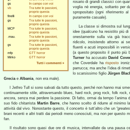
rosario di grandi classici con qua
gs
In campo con voi
voglia nè energia, soltanto per da
vb
Tra tutte le passioni,
proprio questa
spropositato (ogni riferimento a
finelli
In campo con voi
puramente casuale).
gs
Tra tutte le passioni,
proprio questa
La classe si dimostra sul lung
MCP
Tra tutte le passioni,
idee (qualcuno ha resistito più d
proprio questa
onestamente sulla via già trac
.mau.
Tra tutte le passioni,
proprio questa
ridicolo, insistendo attorno ai s
gs
Tra tutte le passioni,
fluenti e acuti impossibili in ver
proprio questa
(a questo proposito il punto più
mfp
GTT horror
Mirko
GTT horror
Turner
ha accusato
David Cove
che Coverdale ha
risposto
ironiz
Tutti i commenti
»
parrucca; ma anche l’idea di rimet
lo scarsissimo figlio
Jürgen Bla
Grecia
e
Albania
, non era male).
I Jethro Tull si sono salvati da tutto questo, perché non hanno mai sm
continuamente stile, attraversando blues, hard rock, prog rock, folk rock,
ancora, senza mai perdere la passione. Di fatto, ormai da tempo l’anima d
suo fido chitarrista
Martin Barre
, che hanno scelto di ridurre al minimo 
attività dal vivo. Nonostante questo, il concerto è tutt’altro che un
“greates
brani recenti e altri tratti dai periodi meno conosciuti, ma non per questo m
fan.
Il risultato sono quasi due ore di musica, intervallate da una pausa cen