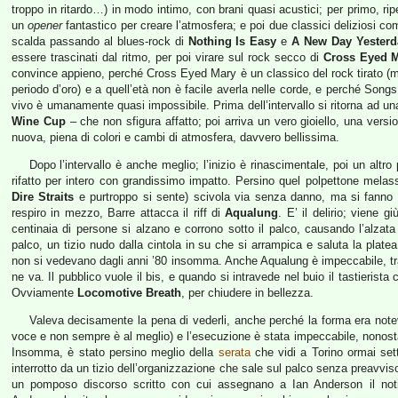
troppo in ritardo…) in modo intimo, con brani quasi acustici; per primo, rip
un
opener
fantastico per creare l’atmosfera; e poi due classici deliziosi c
scalda passando al blues-rock di
Nothing Is Easy
e
A New Day Yesterd
essere trascinati dal ritmo, per poi virare sul rock secco di
Cross Eyed 
convince appieno, perché Cross Eyed Mary è un classico del rock tirato 
periodo d’oro) e a quell’età non è facile averla nelle corde, e perché So
vivo è umanamente quasi impossibile. Prima dell’intervallo si ritorna ad 
Wine Cup
– che non sfigura affatto; poi arriva un vero gioiello, una versi
nuova, piena di colori e cambi di atmosfera, davvero bellissima.
Dopo l’intervallo è anche meglio; l’inizio è rinascimentale, poi un al
rifatto per intero con grandissimo impatto. Persino quel polpettone mela
Dire Straits
e purtroppo si sente) scivola via senza danno, ma si fanno 
respiro in mezzo, Barre attacca il riff di
Aqualung
. E’ il delirio; viene g
centinaia di persone si alzano e corrono sotto il palco, causando l’alzata in
palco, un tizio nudo dalla cintola in su che si arrampica e saluta la platea
non si vedevano dagli anni ’80 insomma. Anche Aqualung è impeccabile, trasc
ne va. Il pubblico vuole il bis, e quando si intravede nel buio il tastierist
Ovviamente
Locomotive Breath
, per chiudere in bellezza.
Valeva decisamente la pena di vederli, anche perché la forma era notev
voce e non sempre è al meglio) e l’esecuzione è stata impeccabile, nonosta
Insomma, è stato persino meglio della
serata
che vidi a Torino ormai set
interrotto da un tizio dell’organizzazione che sale sul palco senza preavvi
un pomposo discorso scritto con cui assegnano a Ian Anderson il no