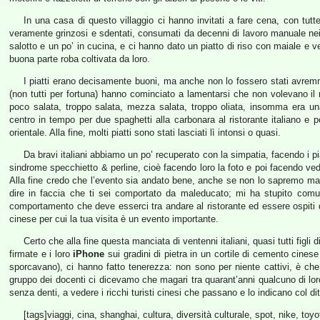
In una casa di questo villaggio ci hanno invitati a fare cena, con tutt
veramente grinzosi e sdentati, consumati da decenni di lavoro manuale nei 
salotto e un po’ in cucina, e ci hanno dato un piatto di riso con maiale e 
buona parte roba coltivata da loro.
I piatti erano decisamente buoni, ma anche non lo fossero stati avremmo
(non tutti per fortuna) hanno cominciato a lamentarsi che non volevano il
poco salata, troppo salata, mezza salata, troppo oliata, insomma era una
centro in tempo per due spaghetti alla carbonara al ristorante italiano e p
orientale. Alla fine, molti piatti sono stati lasciati lì intonsi o quasi.
Da bravi italiani abbiamo un po’ recuperato con la simpatia, facendo i pi
sindrome specchietto & perline, cioè facendo loro la foto e poi facendo ve
Alla fine credo che l’evento sia andato bene, anche se non lo sapremo ma
dire in faccia che ti sei comportato da maleducato; mi ha stupito comun
comportamento che deve esserci tra andare al ristorante ed essere ospiti 
cinese per cui la tua visita è un evento importante.
Certo che alla fine questa manciata di ventenni italiani, quasi tutti figli 
firmate e i loro
iPhone
sui gradini di pietra in un cortile di cemento cinese
sporcavano), ci hanno fatto tenerezza: non sono per niente cattivi, è che
gruppo dei docenti ci dicevamo che magari tra quarant’anni qualcuno di loro
senza denti, a vedere i ricchi turisti cinesi che passano e lo indicano col d
[tags]viaggi, cina, shanghai, cultura, diversità culturale, spot, nike, toyot