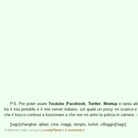
P.S. Per poter usare
Youtube
(
Facebook
,
Twitter
,
Meetup
e tanta alt
tra il mio portatile e il mio server italiano, sul quale un proxy mi scaric
che il trucco continui a funzionare e che non mi arrivi la polizia in camera :-
[tags]shanghai, qibao, cina, viaggi, tempio, turisti, villaggio[/tags]
Pubblicato nella categoria
LonelyPlanet
|
2 commenti »