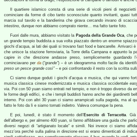
Il quartiere islamico consta di una serie di vicoli pieni di negozie
cominciare da forme di cibo tanto sconosciute quanto invitanti, quasi tutto
marcia sul tavolo e la bandierina che girava cercando invano di scacci
intestino, dunque non abbiamo comprato niente… ma fatto tante foto.
Fuori dalle mura, abbiamo visitato la
Pagoda della Grande Oca
, che p
un grande tempio buddista a sua volta piazzato dentro un enorme spiazzo 
giochi d’acqua, ai lati dei quali si trovano fast food e bancarelle. Arrivarci è
che unisce la stazione ferroviaria, la Torre della Campana e appunto la p
capire in che direzione andasse preso, semplicemente guardando l’e
cominciavano per
da
(
“grande”
) – è un ideogramma molto facile da identif
preso un pesce grande così”
– e poi confrontando il resto con la scritta sul
Ci siamo dunque goduti i giochi d’acqua e musica, che qui vanno for
musica classica cinese modernizzata e musica classica occidentale
easy
via. Poi con 50 yuan siamo entrati nel tempio, e non è troppo diverso da en
le forme degli edifici, e che i templi buddisti hanno anche dei giardinetti be
interno. Poi con altri 30 yuan ci siamo arrampicati sulla pagoda, ma al 
fatto le foto da lì e siamo tornati indietro. Valeva comunque la pena.
E poi, lunedì, è stato il momento dell’
Esercito di Terracotta
. Già 
dell’albergo e, per almeno 400 yuan, si fanno affibbiare una guida che parli
diversi negozi di “artigianato locale” e simili. Noi invece ci siamo affida
mezz’ora perché sulla palina in direzione est si erano dimenticati di indic
simili sottigliezze, ma semplicemente placcare il bus quando lo vedi arriva