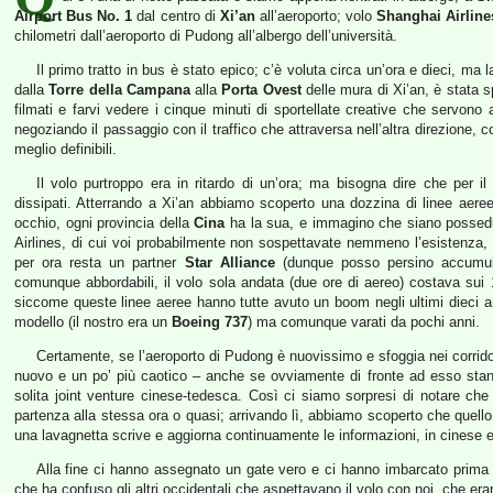
Airport Bus No. 1
dal centro di
Xi’an
all’aeroporto; volo
Shanghai Airline
chilometri dall’aeroporto di Pudong all’albergo dell’università.
Il primo tratto in bus è stato epico; c’è voluta circa un’ora e dieci, ma
dalla
Torre della Campana
alla
Porta Ovest
delle mura di Xi’an, è stata s
filmati e farvi vedere i cinque minuti di sportellate creative che servono
negoziando il passaggio con il traffico che attraversa nell’altra direzione, co
meglio definibili.
Il volo purtroppo era in ritardo di un’ora; ma bisogna dire che per il
dissipati. Atterrando a Xi’an abbiamo scoperto una dozzina di linee aeree
occhio, ogni provincia della
Cina
ha la sua, e immagino che siano possedute
Airlines, di cui voi probabilmente non sospettavate nemmeno l’esistenza
per ora resta un partner
Star Alliance
(dunque posso persino accumul
comunque abbordabili, il volo sola andata (due ore di aereo) costava sui 
siccome queste linee aeree hanno tutte avuto un boom negli ultimi dieci an
modello (il nostro era un
Boeing 737
) ma comunque varati da pochi anni.
Certamente, se l’aeroporto di Pudong è nuovissimo e sfoggia nei corridoi
nuovo e un po’ più caotico – anche se ovviamente di fronte ad esso sta
solita joint venture cinese-tedesca. Così ci siamo sorpresi di notare che i
partenza alla stessa ora o quasi; arrivando lì, abbiamo scoperto che quello è
una lavagnetta scrive e aggiorna continuamente le informazioni, in cinese e
Alla fine ci hanno assegnato un gate vero e ci hanno imbarcato prima 
che ha confuso gli altri occidentali che aspettavano il volo con noi, che era