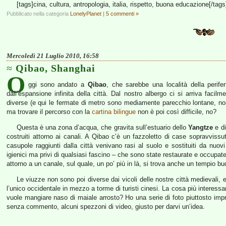
[tags]cina, cultura, antropologia, italia, rispetto, buona educazione[/tags
Pubblicato nella categoria
LonelyPlanet
|
5 commenti »
Mercoledì 21 Luglio 2010, 16:58
Qibao, Shanghai
O
ggi sono andato a
Qibao
, che sarebbe una località della perife
dall’espansione infinita della città. Dal nostro albergo ci si arriva facilm
diverse (e qui le fermate di metro sono mediamente parecchio lontane, n
ma trovare il percorso con la
cartina bilingue
non è poi così difficile, no?
Questa è una zona d’acqua, che gravita sull’estuario dello
Yangtze
e di
costruiti attorno ai canali. A Qibao c’è un fazzoletto di case sopravviss
casupole raggiunti dalla città venivano rasi al suolo e sostituiti da nuovi
igienici ma privi di qualsiasi fascino – che sono state restaurate e occupate 
attorno a un canale, sul quale, un po’ più in là, si trova anche un tempio b
Le viuzze non sono poi diverse dai vicoli delle nostre città medievali,
l’unico occidentale in mezzo a torme di turisti cinesi. La cosa più interes
vuole mangiare naso di maiale arrosto? Ho una serie di foto piuttosto imp
senza commento, alcuni spezzoni di video, giusto per darvi un’idea.