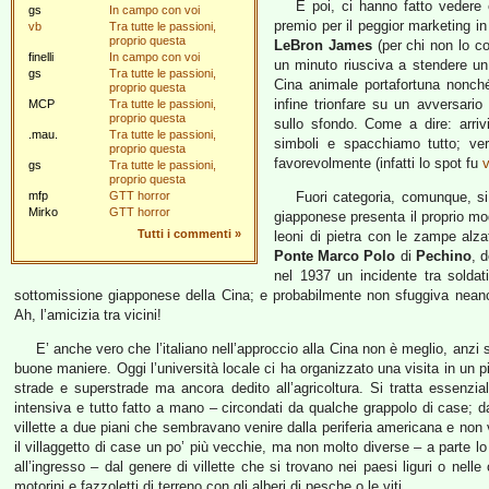
E poi, ci hanno fatto vedere 
gs
In campo con voi
premio per il peggior marketing i
vb
Tra tutte le passioni,
proprio questa
LeBron James
(per chi non lo c
finelli
In campo con voi
un minuto riusciva a stendere un
gs
Tra tutte le passioni,
Cina animale portafortuna nonch
proprio questa
infine trionfare su un avversario
MCP
Tra tutte le passioni,
proprio questa
sullo sfondo. Come a dire: arriv
.mau.
Tra tutte le passioni,
simboli e spacchiamo tutto; ve
proprio questa
favorevolmente (infatti lo spot fu
v
gs
Tra tutte le passioni,
proprio questa
mfp
GTT horror
Fuori categoria, comunque, si
Mirko
GTT horror
giapponese presenta il proprio mo
Tutti i commenti
»
leoni di pietra con le zampe alz
Ponte Marco Polo
di
Pechino
, d
nel 1937 un incidente tra soldat
sottomissione giapponese della Cina; e probabilmente non sfuggiva neanc
Ah, l’amicizia tra vicini!
E’ anche vero che l’italiano nell’approccio alla Cina non è meglio, anzi s
buone maniere. Oggi l’università locale ci ha organizzato una visita in un pi
strade e superstrade ma ancora dedito all’agricoltura. Si tratta essenzia
intensiva e tutto fatto a mano – circondati da qualche grappolo di case; 
villette a due piani che sembravano venire dalla periferia americana e non v
il villaggetto di case un po’ più vecchie, ma non molto diverse – a parte lo 
all’ingresso – dal genere di villette che si trovano nei paesi liguri o nell
motorini e fazzoletti di terreno con gli alberi di pesche o le viti.