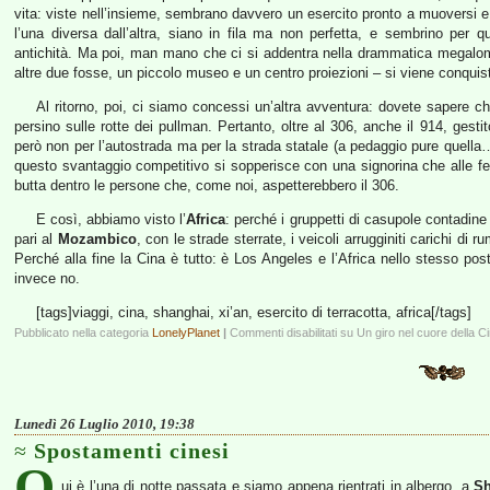
vita: viste nell’insieme, sembrano davvero un esercito pronto a muoversi e 
l’una diversa dall’altra, siano in fila ma non perfetta, e sembrino per q
antichità. Ma poi, man mano che ci si addentra nella drammatica megalom
altre due fosse, un piccolo museo e un centro proiezioni – si viene conquist
Al ritorno, poi, ci siamo concessi un’altra avventura: dovete sapere
persino sulle rotte dei pullman. Pertanto, oltre al 306, anche il 914, gest
però non per l’autostrada ma per la strada statale (a pedaggio pure quella
questo svantaggio competitivo si sopperisce con una signorina che alle f
butta dentro le persone che, come noi, aspetterebbero il 306.
E così, abbiamo visto l’
Africa
: perché i gruppetti di casupole contadin
pari al
Mozambico
, con le strade sterrate, i veicoli arrugginiti carichi di
Perché alla fine la Cina è tutto: è Los Angeles e l’Africa nello stesso post
invece no.
[tags]viaggi, cina, shanghai, xi’an, esercito di terracotta, africa[/tags]
Pubblicato nella categoria
LonelyPlanet
|
Commenti disabilitati
su Un giro nel cuore della C
Lunedì 26 Luglio 2010, 19:38
Spostamenti cinesi
Q
ui è l’una di notte passata e siamo appena rientrati in albergo, a
Sh