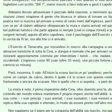
fogliettino con scritto
“306 ?”
, siamo riusciti a farci indicare a gesti il capo
Abbiamo dovuto attraversare il piazzale della stazione, e nemmeno que
stazioni cinesi strapiene di gente che bivacca in attesa di trovare un bi
pratica non si riusciva ad arrivare a meno di cento metri dall’ingresso, pe
con un po’ di slalom abbiamo oltrepassato le mura e siamo arrivati nel parc
bel pullman turistico che parte appena si riempie (cioè in cinque minuti) e p
sorgenti termali) oppure all’altro capolinea, cioè il parcheggio dell’Esercit
in uscita da Xi’an, ma alla fine ci è arrivato.
L’Esercito di Terracotta, pur trovandosi in mezzo alla campagna a una 
attrazioni turistiche di tutta la Cina, e dunque è normale che per arrivarci u
ristoranti appositamente costruita per intercettare i turisti… che, badate
occidentali. L’ingresso costa 90 yuan (oltre 10 euro), una piccola fortuna 
camicia su misura).
Però, insomma, li vale. All’inizio la scena lascia un po’ perplessi, perch
come un campo da calcio, dentro il quale c’è lo scavo con queste centinai
frantumate o ancora da scavare. Non è quello che ci si aspetta… e però dop
La storia è nota: il primo imperatore della Cina, oltre duemila anni fa, dop
controllo del mondo voleva mantenere il proprio impero anche nell’aldilà: a t
sua corte – i suoi principi, i suoi animali, i suoi suonatori, i suoi ministr
replica della sua capitale e interrato, in modo da essere pronto nell’altro m
Non sappiamo se il piano per la conquista dell’aldilà sia riuscito, ma 