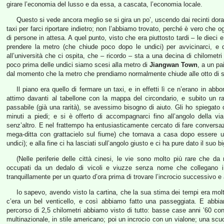
girare l’economia del lusso e da essa, a cascata, l’economia locale.
Questo si vede ancora meglio se si gira un po’, uscendo dai recinti dora
taxi per farci riportare indietro; non l’abbiamo trovato, perché è vero che 
di persone in attesa. A quel punto, visto che era piuttosto tardi – le die
prendere la metro (che chiude poco dopo le undici) per avvicinarci, e 
all’università che ci ospita, che – ricordo – sta a una decina di chilometr
poco prima delle undici siamo scesi alla metro di
Jiangwan Town
, a un pa
dal momento che la metro che prendiamo normalmente chiude alle otto di s
Il piano era quello di fermare un taxi, e in effetti lì ce n’erano in a
attimo davanti al tabellone con la mappa del circondario, e subito un r
passabile (già una rarità), se avessimo bisogno di aiuto. Gli ho spiegato
minuti a piedi; e si è offerto di accompagnarci fino all’angolo della 
senz’altro. E nel frattempo ha entusiasticamente cercato di fare convers
mega-ditta con grattacielo sul fiume) che tornava a casa dopo essere u
undici); e alla fine ci ha lasciati sull’angolo giusto e ci ha pure dato il suo 
(Nelle periferie delle città cinesi, le vie sono molto più rare che d
occupati da un dedalo di vicoli e viuzze senza nome che collegano i 
tranquillamente per un quarto d’ora prima di trovare l’incrocio successivo e
Io sapevo, avendo visto la cartina, che la sua stima dei tempi era molt
c’era un bel venticello, e così abbiamo fatto una passeggiata. E abbia
percorso di 2,5 chilometri abbiamo visto di tutto: basse case anni ’60 co
multinazionale, in stile americano; poi un incrocio con un vialone; una sc