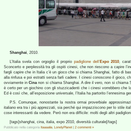
Shanghai
, 2010.
L’Italia svela con orgoglio il proprio
padiglione dell’
Expo 2010
, carat
Sconcerto e perplessità tra gli ospiti cinesi, che non riescono a capire l’in
fargli capire che in Italia c’è un gioco che si chiama Shanghai, fatto di b
alla rinfusa e poi estratti senza farli cadere. I cinesi conoscono il gioco, 
ovviamente in
Cina
non si chiama Shanghai. A dire il vero, non si chiama
è certo per un giochino con gli stuzzicadenti che i cinesi vorrebbero che 
Ed è così che, all’esposizione universale, l’Italia ha partorito l’ennesima ge
P.S. Comunque, nonostante la nostra ormai proverbiale approssimazion
italiano era tra i più apprezzati, sia perché qui impazziscono per lo stile i
cose interessanti da vedere. Però non era difficile: molti degli altri padiglio
[tags]shanghai, cina, italia, expo 2010, diversità culturale[/tags]
Pubblicato nella categoria
Itaaaalia
,
LonelyPlanet
|
2 commenti »