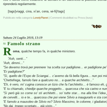
riprenderà regolarmente.
[tags]viaggi, cina, xi’an, cena, wi-fi[/tags]
Pubblicato nella categoria
LonelyPlanet
|
Commenti disabilitati
su Prova (burp)
Sabato 24 Luglio 2010, 13:19
Famolo strano
R
oma
, qualche tempo fa, in qualche ministero.
“Aoh, senti…”
“Aoh, dimmi…”
“Se devemo trovà per prennere ‘na scelta sur padiglione… er padiglione pe
“Er padiglione?”
“Sì, quello de l’Expo de Sciangai… c’avemo da fà bella figura… nun poi mi
“Chettefrega, famolo fare a qualcuno no… a quarche architetto…”
“Eh, è vero, mi’ cugina conosce un tizio che fa l’architetto… è famoso eh, 
“E tu chiamalo, chiedije quarche proggetto… quarcosa che sia carino e nun 
“Sì però già so come so’ sti architetti… so’ tutte star… ma alla fine l’ide
de cervelli… io e te… quarcosa che poi viene Silvio a inaugurarlo e sta co
“E famolo a mausoleo de Silvio no? Silvio Massimo, le colonne, i gladiato
“No dai, troppo scontato… già visto…”