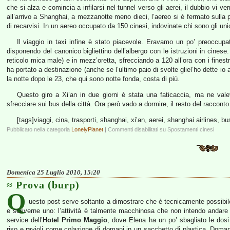
che si alza e comincia a infilarsi nel tunnel verso gli aerei, il dubbio vi v
all’arrivo a Shanghai, a mezzanotte meno dieci, l’aereo si è fermato sulla pi
di recarvisi. In un aereo occupato da 150 cinesi, indovinate chi sono gli unic
Il viaggio in taxi infine è stato piacevole. Eravamo un po’ preoccup
disponendo del canonico bigliettino dell’albergo con le istruzioni in cinese.
reticolo mica male) e in mezz’oretta, sfrecciando a 120 all’ora con i finestr
ha portato a destinazione (anche se l’ultimo paio di svolte gliel’ho dette io
la notte dopo le 23, che qui sono notte fonda, costa di più.
Questo giro a Xi’an in due giorni è stata una faticaccia, ma ne valev
sfrecciare sui bus della città. Ora però vado a dormire, il resto del racconto
[tags]viaggi, cina, trasporti, shanghai, xi’an, aerei, shanghai airlines, bus
Pubblicato nella categoria
LonelyPlanet
|
Commenti disabilitati
su Spostamenti cinesi
Domenica 25 Luglio 2010, 15:20
Prova (burp)
Q
uesto post serve soltanto a dimostrare che è tecnicamente possibile c
e scriverne uno: l’attività è talmente macchinosa che non intendo andare o
service dell’
Hotel Primo Maggio
, dove Elena ha un po’ sbagliato le dos
riso e ravioli come colazione di domani in un sacchetto di plastica. Dom