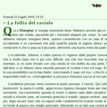
Venerdì 23 Luglio 2010, 15:25
La follia del raviolo
Q
ui a
Shanghai
si mangia veramente bene. Abbiamo provato già un po’
baracchino per strada, passando per i ristoranti eleganti per cinesi, le ca
abbiamo sempre mangiato bene, spesso cavandocela con un paio di euro
occidentale e un cameriere che parli qualche parola di inglese allora i pr
condizione è che vi piaccia il piccante, altrimenti una buona metà dei piatti
L’occidentale, tuttavia, è tratto spesso in inganno dalle proprie consue
che a livello base non è poi così difficile, ma che non riuscirete mai
esempio, io mi sono trovato con una ciotola di riso bollito da una parte,
dall’altra: a un italiano viene naturale pensare di condire il riso col sugo. E
la sua prendibilità con le bacchette: mescolando il sugo col riso, i chicchi
impossibile tirarli su, costringendovi a una poco fruttuosa caccia al riso per t
Il problema principe viene insieme al piatto principe: il raviolo. Qui tut
buonissimi: la pasta è sottile, appiccicosa (spesso bisogna tirare per stac
resistente, ma consistente quando la mordi; il ripieno varia dalla semplice
ravioli) a misture varie, ad esempio granchio e maiale, oppure verdure, op
più, dopo essere stati cotti al vapore nelle caratteristiche scatole tonde di
un fondo di grasso non meglio precisato, ottenendo su un lato una crosta p