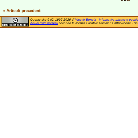
« Articoli precedenti
Questo sito è (C) 1995-2026 di
Vittorio Bertola
-
Informativa privacy e cooki
Alcuni diritti riservati
secondo la licenza Creative Commons Attribuzione - No