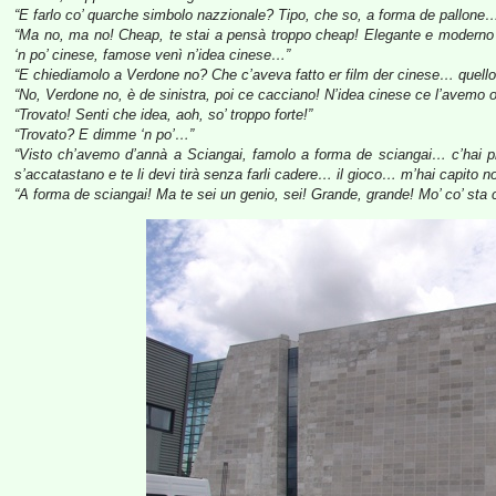
“E farlo co’ quarche simbolo nazzionale? Tipo, che so, a forma de pallon
“Ma no, ma no! Cheap, te stai a pensà troppo cheap! Elegante e modern
‘n po’ cinese, famose venì n’idea cinese…”
“E chiediamolo a Verdone no? Che c’aveva fatto er film der cinese… quell
“No, Verdone no, è de sinistra, poi ce cacciano! N’idea cinese ce l’avemo 
“Trovato! Senti che idea, aoh, so’ troppo forte!”
“Trovato? E dimme ‘n po’…”
“Visto ch’avemo d’annà a Sciangai, famolo a forma de sciangai… c’hai pres
s’accatastano e te li devi tirà senza farli cadere… il gioco… m’hai capito n
“A forma de sciangai! Ma te sei un genio, sei! Grande, grande! Mo’ co’ sta 