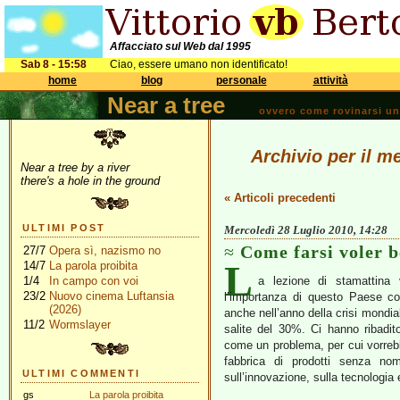
Affacciato sul Web dal 1995
Sab 8 - 15:58
Ciao, essere umano non identificato!
home
blog
personale
attività
Near a tree
ovvero come rovinarsi una 
Archivio per il m
Near a tree by a river
there's a hole in the ground
« Articoli precedenti
ULTIMI POST
Mercoledì 28 Luglio 2010, 14:28
Come farsi voler 
27/7
Opera sì, nazismo no
L
14/7
La parola proibita
1/4
In campo con voi
a lezione di stamattina
23/2
Nuovo cinema Luftansia
l’importanza di questo Paese co
(2026)
anche nell’anno della crisi mondial
11/2
Wormslayer
salite del 30%. Ci hanno ribadit
come un problema, per cui vorreb
fabbrica di prodotti senza nom
ULTIMI COMMENTI
sull’innovazione, sulla tecnologia 
gs
La parola proibita