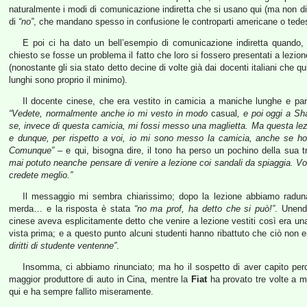
naturalmente i modi di comunicazione indiretta che si usano qui (ma non di
di
“no”
, che mandano spesso in confusione le controparti americane o tede
E poi ci ha dato un bell’esempio di comunicazione indiretta quando, a
chiesto se fosse un problema il fatto che loro si fossero presentati a lezione
(nonostante gli sia stato detto decine di volte già dai docenti italiani che q
lunghi sono proprio il minimo).
Il docente cinese, che era vestito in camicia a maniche lunghe e pan
“Vedete, normalmente anche io mi vesto in modo
casual
, e poi oggi a Sh
se, invece di questa camicia, mi fossi messo una maglietta. Ma questa le
e dunque, per rispetto a voi, io mi sono messo la camicia, anche se h
Comunque”
– e qui, bisogna dire, il tono ha perso un pochino della sua tr
mai potuto neanche pensare di venire a lezione coi sandali da spiaggia. Voi 
credete meglio.”
Il messaggio mi sembra chiarissimo; dopo la lezione abbiamo radunato
merda… e la risposta è stata
“no ma prof, ha detto che si può!”
. Unend
cinese aveva esplicitamente detto che venire a lezione vestiti così era una
vista prima; e a questo punto alcuni studenti hanno ribattuto che ciò non 
diritti di studente ventenne”
.
Insomma, ci abbiamo rinunciato; ma ho il sospetto di aver capito pe
maggior produttore di auto in Cina, mentre la
Fiat
ha provato tre volte a me
qui e ha sempre fallito miseramente.