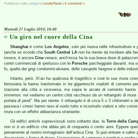
Pubblicato nella categoria
LonelyPlanet
|
6 commenti »
Martedì 27 Luglio 2010, 16:40
Un giro nel cuore della Cina
Shanghai
è come
Los Angeles
, solo più nuova nelle infrastrutture e
(anche se ricordo che
South Central LA
non ha niente da invidiare alle
fa
invece, è ancora
Cina
verace; anch’essa ha la sua brava dose di palazzoni
centri commerciali di iperlusso con le
Porsche
parcheggiate davanti, ma so
fu, quella dei grigi condomini-alveare, delle casupole fangose e delle industr
Intanto, però, Xi’an ha qualcosa di magnifico e cioé le sue mura cines
ferroviaria le hanno trasformate in tre giganteschi viadotti di cemento p
stazione alla città e viceversa, ma sopra le arcate di cemento hanno 
immense: noi vediamo un centro città racchiuso da un rettangolo di mur
portata di piedi”
. Ma per niente: il rettangolo è di circa 5 x 3 chilometri e
passava i cinesi hanno raso al suolo tutto e ricostruito vialoni a otto corsie
mura con un effetto abbastanza straniante.
Gli edifici antichi sopravvissuti sono soltanto due, la
Torre della Cam
non vi è un edificio che abbia più di cinquanta o cento anni. Eppure quei
pienamente al nostro immaginario dell’antica Cina. Si può entrare e salire p
decorazioni a forma di drago, l’esposizione di campane o tamburi e anche u