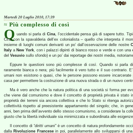
Martedì 20 Luglio 2010, 17:39
Più complesso di così
Q
uando si parla di
Cina
, l’occidentale pensa già di sapere tutto. Ti
Cina con la spavalderia dell’ex colonialista – quello che interpreta il mo
insieme di luoghi comuni derivanti un po’ dall’osservazione delle nostre
C
Italy
a
New York
, con i palazzi dipinti di bianco rosso e verde e con una
del
Vesuvio
sullo sfondo) e un po’ dai reportage dei nostri media, notoriamen
Eppure le questioni sono più complesse di così. Quando si parla di so
raramente bianca o nera; più facilmente è vero tutto e il suo contrario. E’
umani non esistono o quasi, che le persone possono essere incarcerate pe
casa per permettere la costruzione di una nuova strada o di un nuovo cent
Ma è vero anche che la natura politica di una società si forma per ev
che viene dal comunismo e dove il concetto di proprietà privata è stato i
proprietà dei terreni sia ancora collettiva e che lo Stato si ritenga autori
collettività rispetto al preesistente appartamento del singolo; che, in gen
anni, ben prima dell’avvento dello stesso comunismo, a considerare la colle
giusto che la libertà individuale sia minimizzata e subordinata alle esigenze d
Il concetto di
“diritti umani”
è un concetto di natura profondamente occid
dalla
Rivoluzione Francese
in poi, parallelamente allo svilupparsi di una