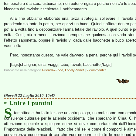
temperatura è ancora ustionante, non poterlo rigirare perché non c’è lo spazi
bloccata dal raviolo: rischierete il soffocamento.
Alla fine abbiamo elaborato una terza strategia: sollevare il raviol
prendendo soltanto la pasta, per aprirvi un buco. Quindi soffiare dentro pe
po’ alla volta fino a depotenziare l’arma letale del raviolo. A quel punto è p
volta. Così, più o meno, funziona: sempre che qualcosa non vada stor
l’effetto saponetta, oppure il raviolo vi cada dalle bacchette a buco apert
vaschetta.
Però, nonostante questo, ne vale davvero la pena: perché qui i ravioli 
[tags]shanghai, cina, viaggi, cibo, ravioli, bacchette[/tags]
Pubblicato nella categoria
Friends&Food
,
LonelyPlanet
|
2 commenti »
Giovedì 22 Luglio 2010, 15:47
Unire i puntini
S
tamattina ci ha fatto lezione un antropologo; un professore con gra
consulente culturale per le aziende occidentali che sbarcano in
Cina
. Ci 
attenzione speciale a spiegare come si deve comportare chi dall’Occid
l’importanza delle relazioni, il fatto che chi sei e come ti comporti è alme
convenienza economica di ciò che vuoi proporre, e tutte le regole più o 