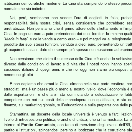
istituzioni democratiche moderne. La Cina sta compiendo lo stesso percorso 
normale che sia indietro.
Noi, però, sembriamo non vedere l’ora di coglierli in fallo; prob
responsabilità della nostra crisi, senza considerare che potrebbero es
arretratezza. Non pensiamo che il primo attore dello sfruttamento è l’impr
Cina, le paga un euro a paio pretendendo dai suoi fornitori la minima qualità
“Made in Italy
” e ce le vende a cento euro – e poi magari va al telegiornale
prodotte dai suoi stessi fornitori, vendute a dieci euro, permettendo un tra
gli acquirenti italiani; dato che sempre più spesso non riusciamo ad espri
Non pensiamo che dietro il successo della Cina c’è anche lo schiavis
diverso dalle condizioni di lavoro e di vita che i nostri nonni hanno spe
successo italiano di quegli anni, e che noi oggi non siamo più dispost
nemmeno gli altri.
E non capiamo che ormai la Cina, almeno nella sua parte costiera, no
stracciati, ma è un paese più o meno al nostro livello, dove l’economia è
dalle esportazioni, e che anzi sta cominciando a delocalizzare le fab
competere con noi sui costi della manodopera non qualificata, e sta com
finanza, sul marketing globale, sull’educazione e sulla preparazione delle 
Stamattina, un docente della locale università è venuto a farci lezion
livello di introspezione politica, e anche di critica, che ci ha mostrato. La
interne al
Partito Comunista
, con tanto di menzione degli eventi dell’89; 
partito e istituzioni, spingendosi persino a ipotizzare che la corruzione s