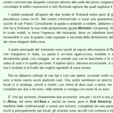
centro commerciale elegante costruito attorno alla sede del primo congres
circondato di edifici nuovissimi e tutti illuminati ognuno dei quali ospitava 
I vialetti pedonali all’aperto dei due isolati di Xintiandi erano pieni d
prevalenza cinesi ricchi. Nel centro commerciale ci sono una quarantina 
cucine di vari Paesi. Consultando la guida e andando a vedere, abbiamo 
che ha a Xintiandi la sua sede pluripremiata (guida
Michelin
compresa). Al 
le scale mobili, si trova l’ingresso del ristorante, dove un tabellone lu
inserendoti in una di quattro code separate a seconda della dimensione del
dei meno eleganti della zona.
Il piatto principale del ristorante sono ravioli al vapore alla maniera di
T
che mangiamo in Italia. La pasta è un’ostia appiccicosa, morbida e s
diciottomila gradi; con coraggio, se ne prende uno con le bacchette e lo si
salsa di soia o in quella piccante. Il ripieno tipico, davvero eccezionale, è
ma il risultato è al livello dei migliori agnolotti di casa nostra.
Noi ne abbiamo ordinati di vari tipi e con vari ripieni, uscendo molto so
euro a testa siamo usciti piuttosto sazi. Ora, potrà sembrarvi un prezzo 
locali ci si strafoga, serviti e riveriti, con meno di dieci euro a testa; n
completo per due o tre euro; nelle bettole si mangia con meno di un euro.
E’ che qui esistono chiaramente due economie: una per i ricchi e una p
in
Africa
, nel resto dell’
Asia
e, anche se meno, pure in
Sud America
)
trasferta dalle multinazionali o venuti per turismo, completati da una parte
ricchi è principalmente per locali; gli stranieri sono accolti con cortesia e