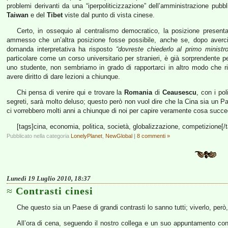
problemi derivanti da una “iperpoliticizzazione” dell’amministrazione pub
Taiwan
e del
Tibet
viste dal punto di vista cinese.
Certo, in ossequio al centralismo democratico, la posizione presenta
ammesso che un’altra posizione fosse possibile, anche se, dopo averc
domanda interpretativa ha risposto
“dovreste chiederlo al primo ministro
particolare come un corso universitario per stranieri, è già sorprendente p
uno studente, non sembriamo in grado di rapportarci in altro modo che ripe
avere diritto di dare lezioni a chiunque.
Chi pensa di venire qui e trovare la
Romania
di
Ceausescu
, con i pol
segreti, sarà molto deluso; questo però non vuol dire che la Cina sia un P
ci vorrebbero molti anni a chiunque di noi per capire veramente cosa suc
[tags]cina, economia, politica, società, globalizzazione, competizione[/
Pubblicato nella categoria
LonelyPlanet
,
NewGlobal
|
8 commenti »
Lunedì 19 Luglio 2010, 18:37
Contrasti cinesi
Che questo sia un Paese di grandi contrasti lo sanno tutti; viverlo, però,
All’ora di cena, seguendo il nostro collega e un suo appuntamento c