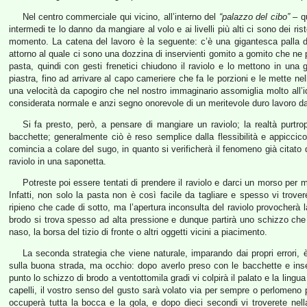
Nel centro commerciale qui vicino, all’interno del
“palazzo del cibo”
– qu
intermedi te lo danno da mangiare al volo e ai livelli più alti ci sono dei rist
momento. La catena del lavoro è la seguente: c’è una gigantesca palla 
attorno al quale ci sono una dozzina di inservienti gomito a gomito che ne 
pasta, quindi con gesti frenetici chiudono il raviolo e lo mettono in una 
piastra, fino ad arrivare al capo cameriere che fa le porzioni e le mette nell
una velocità da capogiro che nel nostro immaginario assomiglia molto all’
considerata normale e anzi segno onorevole di un meritevole duro lavoro da
Si fa presto, però, a pensare di mangiare un raviolo; la realtà purtrop
bacchette; generalmente ciò è reso semplice dalla flessibilità e appiccico
comincia a colare del sugo, in quanto si verificherà il fenomeno già citato 
raviolo in una saponetta.
Potreste poi essere tentati di prendere il raviolo e darci un morso per
Infatti, non solo la pasta non è così facile da tagliare e spesso vi trover
ripieno che cade di sotto, ma l’apertura inconsulta del raviolo provocherà l
brodo si trova spesso ad alta pressione e dunque partirà uno schizzo che co
naso, la borsa del tizio di fronte o altri oggetti vicini a piacimento.
La seconda strategia che viene naturale, imparando dai propri errori, è
sulla buona strada, ma occhio: dopo averlo preso con le bacchette e inse
punto lo schizzo di brodo a ventottomila gradi vi colpirà il palato e la lingu
capelli, il vostro senso del gusto sarà volato via per sempre o perlomeno per
occuperà tutta la bocca e la gola, e dopo dieci secondi vi troverete nel