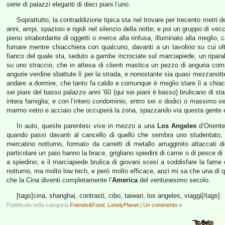
serie di palazzi eleganti di dieci piani l’uno.
Soprattutto, la contraddizione tipica sta nel trovare per trecento metri d
anni, ampi, spaziosi e rigidi nel silenzio della notte; e poi un gruppo di ve
pieno strabordante di oggetti o merce alla rinfusa, illuminato alla meglio, 
fumare mentre chiacchiera con qualcuno, davanti a un tavolino su cui oltr
fianco del quale sta, seduto a gambe incrociate sul marciapiede, un riparabi
su uno straccio, che in attesa di clienti mastica un pezzo di anguria com
angurie verdine sbattute lì per la strada, e nonostante sia quasi mezzanot
andare a dormire, che tanto fa caldo e comunque è meglio stare lì a chiac
sei piani del basso palazzo anni ’60 (qui sei piani è basso) brulicano di s
intera famiglia; e con l’intero condominio, entro sei o dodici o massimo ve
marmo vetro e acciaio che occuperà la zona, spazzando via questa gente 
In auto, queste parentesi vive in mezzo a una
Los Angeles
d’Oriente
quando passi davanti al cancello di quello che sembra uno studentato, d
mercatino notturno, formato da carretti di metallo arrugginito attaccati d
particolare un paio hanno la brace, grigliano spiedini di carne o di pesce d
a spiedino; e il marciapiede brulica di giovani scesi a soddisfare la fame
notturno, ma molto low tech, e però molto efficace, anzi mi sa che una di 
che la Cina diventi completamente l’
America
del ventunesimo secolo.
[tags]cina, shanghai, contrasti, cibo, taiwan, los angeles, viaggi[/tags]
Pubblicato nella categoria
Friends&Food
,
LonelyPlanet
|
Un commento »