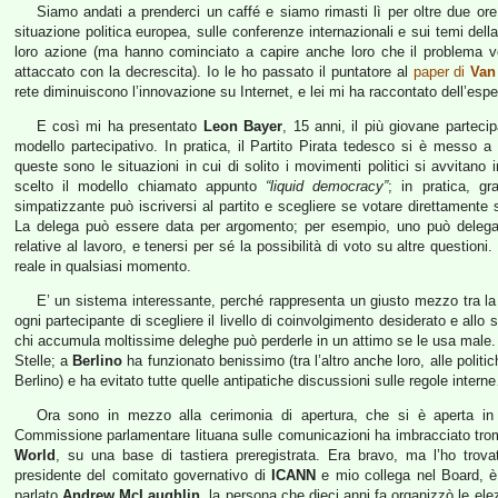
Siamo andati a prenderci un caffé e siamo rimasti lì per oltre due ore 
situazione politica europea, sulle conferenze internazionali e sui temi dell
loro azione (ma hanno cominciato a capire anche loro che il problema ver
attaccato con la decrescita). Io le ho passato il puntatore al
paper di
Van
rete diminuiscono l’innovazione su Internet, e lei mi ha raccontato dell’esp
E così mi ha presentato
Leon Bayer
, 15 anni, il più giovane parteci
modello partecipativo. In pratica, il Partito Pirata tedesco si è messo 
queste sono le situazioni in cui di solito i movimenti politici si avvitano
scelto il modello chiamato appunto
“liquid democracy”
; in pratica, gr
simpatizzante può iscriversi al partito e scegliere se votare direttamente
La delega può essere data per argomento; per esempio, uno può delegare 
relative al lavoro, e tenersi per sé la possibilità di voto su altre questio
reale in qualsiasi momento.
E’ un sistema interessante, perché rappresenta un giusto mezzo tra la
ogni partecipante di scegliere il livello di coinvolgimento desiderato e all
chi accumula moltissime deleghe può perderle in un attimo se le usa male
Stelle; a
Berlino
ha funzionato benissimo (tra l’altro anche loro, alle politi
Berlino) e ha evitato tutte quelle antipatiche discussioni sulle regole intern
Ora sono in mezzo alla cerimonia di apertura, che si è aperta in
Commissione parlamentare lituana sulle comunicazioni ha imbracciato tr
World
, su una base di tastiera preregistrata. Era bravo, ma l’ho tro
presidente del comitato governativo di
ICANN
e mio collega nel Board, è 
parlato
Andrew McLaughlin
, la persona che dieci anni fa organizzò le ele