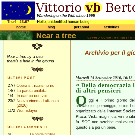
Wandering on the Web since 1995
Thu 6 - 23:07
Hello, unidentified human being!
home
blog
personal
activities
Near a tree
ovvero come rovinarsi una 
Archivio per il g
Near a tree by a river
there's a hole in the ground
Martedì 14 Settembre 2010, 16:18
ULTIMI POST
Della democrazia l
27/7
Opera sì, nazismo no
di altri pensieri
14/7
La parola proibita
O
1/4
In campo con voi
ggi è il primo giorno dell
23/2
Nuovo cinema Luftansia
(2026)
arrivato ieri pomeriggio, e ieri 
11/2
Wormslayer
organizzato dalla
Internet Societ
Plaza
. Vista magnifica, vini e cib
fa ISOC non avrebbe mai avuto i
ULTIMI COMMENTI
questo sia poi un bene.
gs
La parola proibita