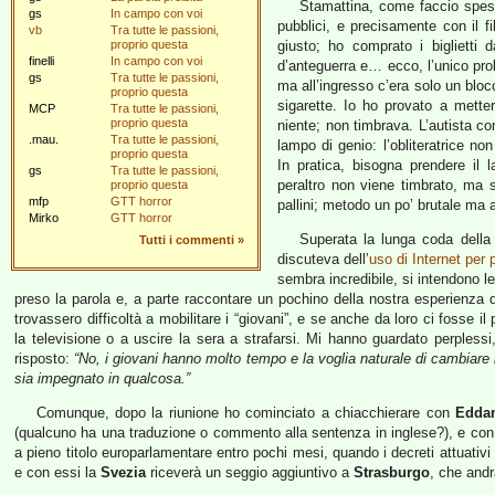
Stamattina, come faccio spess
gs
In campo con voi
pubblici, e precisamente con il fi
vb
Tra tutte le passioni,
proprio questa
giusto; ho comprato i biglietti
finelli
In campo con voi
d’anteguerra e… ecco, l’unico prob
gs
Tra tutte le passioni,
ma all’ingresso c’era solo un blocc
proprio questa
sigarette. Io ho provato a metter
MCP
Tra tutte le passioni,
proprio questa
niente; non timbrava. L’autista co
.mau.
Tra tutte le passioni,
lampo di genio: l’obliteratrice n
proprio questa
In pratica, bisogna prendere il l
gs
Tra tutte le passioni,
peraltro non viene timbrato, ma s
proprio questa
mfp
GTT horror
pallini; metodo un po’ brutale ma 
Mirko
GTT horror
Superata la lunga coda della 
Tutti i commenti
»
discuteva dell’
uso di Internet per 
sembra incredibile, si intendono l
preso la parola e, a parte raccontare un pochino della nostra esperienza 
trovassero difficoltà a mobilitare i “giovani”, e se anche da loro ci fosse i
la televisione o a uscire la sera a strafarsi. Mi hanno guardato perpless
risposto:
“No, i giovani hanno molto tempo e la voglia naturale di cambiar
sia impegnato in qualcosa.”
Comunque, dopo la riunione ho cominciato a chiacchierare con
Edda
(qualcuno ha una traduzione o commento alla sentenza in inglese?), e co
a pieno titolo europarlamentare entro pochi mesi, quando i decreti attuativi
e con essi la
Svezia
riceverà un seggio aggiuntivo a
Strasburgo
, che and