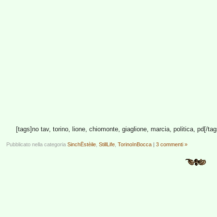
[tags]no tav, torino, lione, chiomonte, giaglione, marcia, politica, pd[/tag
Pubblicato nella categoria
SinchËstèile
,
StillLife
,
TorinoInBocca
|
3 commenti »