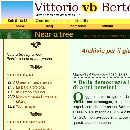
Affacciato sul Web dal 1995
Sab 8 - 6:42
Ciao, essere umano non identificato!
home
blog
personale
attività
Near a tree
ovvero come rovinarsi una 
Archivio per il g
Near a tree by a river
there's a hole in the ground
Martedì 14 Settembre 2010, 16:18
ULTIMI POST
Della democrazia l
27/7
Opera sì, nazismo no
di altri pensieri
14/7
La parola proibita
O
1/4
In campo con voi
ggi è il primo giorno dell
23/2
Nuovo cinema Luftansia
(2026)
arrivato ieri pomeriggio, e ieri 
11/2
Wormslayer
organizzato dalla
Internet Societ
Plaza
. Vista magnifica, vini e cib
fa ISOC non avrebbe mai avuto i
ULTIMI COMMENTI
questo sia poi un bene.
gs
La parola proibita