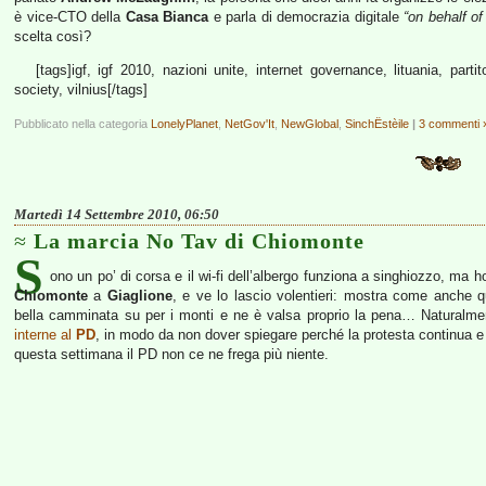
è vice-CTO della
Casa Bianca
e parla di democrazia digitale
“on behalf o
scelta così?
[tags]igf, igf 2010, nazioni unite, internet governance, lituania, parti
society, vilnius[/tags]
Pubblicato nella categoria
LonelyPlanet
,
NetGov'It
,
NewGlobal
,
SinchËstèile
|
3 commenti 
Martedì 14 Settembre 2010, 06:50
La marcia No Tav di Chiomonte
S
ono un po’ di corsa e il wi-fi dell’albergo funziona a singhiozzo, ma h
Chiomonte
a
Giaglione
, e ve lo lascio volentieri: mostra come anche q
bella camminata su per i monti e ne è valsa proprio la pena… Naturalment
interne al
PD
, in modo da non dover spiegare perché la protesta continua e 
questa settimana il PD non ce ne frega più niente.