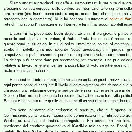
Siamo andati a prenderci un caffé e siamo rimasti lì per oltre due ore 
situazione politica europea, sulle conferenze internazionali e sui temi dell
loro azione (ma hanno cominciato a capire anche loro che il problema ver
attaccato con la decrescita). Io le ho passato il puntatore al
paper di
Van
rete diminuiscono l’innovazione su Internet, e lei mi ha raccontato dell’esp
E così mi ha presentato
Leon Bayer
, 15 anni, il più giovane parteci
modello partecipativo. In pratica, il Partito Pirata tedesco si è messo 
queste sono le situazioni in cui di solito i movimenti politici si avvitano
scelto il modello chiamato appunto
“liquid democracy”
; in pratica, gr
simpatizzante può iscriversi al partito e scegliere se votare direttamente
La delega può essere data per argomento; per esempio, uno può delegare 
relative al lavoro, e tenersi per sé la possibilità di voto su altre questio
reale in qualsiasi momento.
E’ un sistema interessante, perché rappresenta un giusto mezzo tra la
ogni partecipante di scegliere il livello di coinvolgimento desiderato e all
chi accumula moltissime deleghe può perderle in un attimo se le usa male
Stelle; a
Berlino
ha funzionato benissimo (tra l’altro anche loro, alle politi
Berlino) e ha evitato tutte quelle antipatiche discussioni sulle regole intern
Ora sono in mezzo alla cerimonia di apertura, che si è aperta in
Commissione parlamentare lituana sulle comunicazioni ha imbracciato tr
World
, su una base di tastiera preregistrata. Era bravo, ma l’ho tro
presidente del comitato governativo di
ICANN
e mio collega nel Board, è 
parlato
Andrew McLaughlin
, la persona che dieci anni fa organizzò le ele