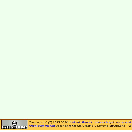
Questo sito è (C) 1995-2026 di
Vittorio Bertola
-
Informativa privacy e cooki
Alcuni diritti riservati
secondo la licenza Creative Commons Attribuzione - No