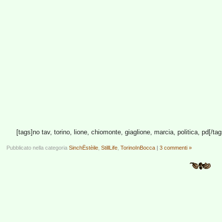
[tags]no tav, torino, lione, chiomonte, giaglione, marcia, politica, pd[/tag
Pubblicato nella categoria
SinchËstèile
,
StillLife
,
TorinoInBocca
|
3 commenti »