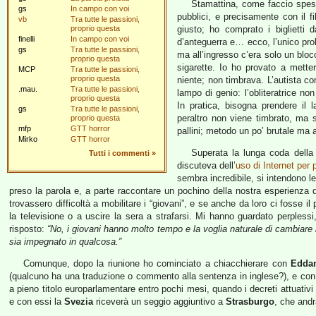
Stamattina, come faccio spess
gs
In campo con voi
pubblici, e precisamente con il fi
vb
Tra tutte le passioni,
proprio questa
giusto; ho comprato i biglietti
finelli
In campo con voi
d’anteguerra e… ecco, l’unico prob
gs
Tra tutte le passioni,
ma all’ingresso c’era solo un blocc
proprio questa
sigarette. Io ho provato a metter
MCP
Tra tutte le passioni,
proprio questa
niente; non timbrava. L’autista co
.mau.
Tra tutte le passioni,
lampo di genio: l’obliteratrice n
proprio questa
In pratica, bisogna prendere il l
gs
Tra tutte le passioni,
peraltro non viene timbrato, ma s
proprio questa
mfp
GTT horror
pallini; metodo un po’ brutale ma 
Mirko
GTT horror
Superata la lunga coda della 
Tutti i commenti
»
discuteva dell’
uso di Internet per 
sembra incredibile, si intendono l
preso la parola e, a parte raccontare un pochino della nostra esperienza 
trovassero difficoltà a mobilitare i “giovani”, e se anche da loro ci fosse i
la televisione o a uscire la sera a strafarsi. Mi hanno guardato perpless
risposto:
“No, i giovani hanno molto tempo e la voglia naturale di cambiar
sia impegnato in qualcosa.”
Comunque, dopo la riunione ho cominciato a chiacchierare con
Edda
(qualcuno ha una traduzione o commento alla sentenza in inglese?), e co
a pieno titolo europarlamentare entro pochi mesi, quando i decreti attuativi
e con essi la
Svezia
riceverà un seggio aggiuntivo a
Strasburgo
, che and