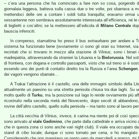
– c’era una persona che ha cominciato a fare non so cosa, porgendo dei
giornalaia leggeva, batteva sulla cassa due o tre volte, poi sbarrava a m
mettendoci delle ore a contare i soldi tutta tranquilla; eravamo ormai 
sessantenne non sembrava assolutamente interessata all’efficienza, né le è
di biglietti o cos’altro; se la mettessero all’edicola di
Milano Centrale
dopo
bauscia inferociti.
In compenso, stamattina ho preso il bus extraurbano per andare a Traka
sistema ha funzionato bene (ovviamente ci sono gli orari su Internet, sia
recintati che si trovano in mezzo alla stazione di Vilnius; sono i binar
madrepatria, attraversando da stranieri la Lituania e la
Bielorussia
. Nel so
di frontiera, con dogana e controllo passaporti, visto che sul treno si è so
essendo uno dei punti di contatto diretto tra la Russia e l’area
Schengen
dei vagoni vengono sbarrate…
A Trakai l’attrazione è il castello, una delle immagini simbolo della Lit
attualmente un paesino su una stretta penisola chiusa tra due laghi. Su un’i
molto quello di
Turku
, ma la posizione sul lago lo rende ovviamente più af
ricostruito nella seconda metà del Novecento, dopo secoli di abbandono, l
rovine dell’altro castello, quello sulla penisola – ma tanto sono al lavoro pe
La città vecchia di Vilnius, invece, è carina ma niente poi di così specia
sono arrivato al
viale Gedimino
, che parte dalla cattedrale e arriva vicin
che in questa zona ci sono anche vari night club). Il viale era occupato da 
stand di cibo locale; dunque ci sono tornato per cena, e ho mangiato
Considerando che non mangiavo un pasto vero da mercoledì a pranzo, mi ha