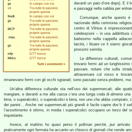
davanti un paio d’ore dopo). E il b
gs
In campo con voi
vb
Tra tutte le passioni,
e passaggi nella sabbia per entrar
proprio questa
finelli
In campo con voi
Comunque, anche questo è st
gs
Tra tutte le passioni,
nazionale della cerimonia religio
proprio questa
centro di Vilnius è impressionan
MCP
Tra tutte le passioni,
proprio questa
celebrazioni – in una addirittur
.mau.
Tra tutte le passioni,
battesimo nella cappella adiacen
proprio questa
laicità, i lituani ce li siamo gio
gs
Tra tutte le passioni,
prossimi seimila.
proprio questa
mfp
GTT horror
Mirko
GTT horror
Le differenze culturali, comu
trovarsi fermi ad un lunghissimo
Tutti i commenti
»
passare, notare che sulla strad
attraversare col rosso e trovars
rimanevano fermi con gli occhi sgranati; sono passato senza problemi, ma n
Un’altra differenza culturale sta nell’uso dei supermercati; alle qu
mangiare, e davanti a me alla cassa c’era una lunga coda di almeno una 
birra, o superalcolici, o superalcolici e birra; non uno che abbia comprato, 
dei panini… Anche nei supermercati più grandi è facile capire dov’è il sett
l’assortimento è ottimo, in media i superalcolici occupano un terzo del s
inquietante.
Invece, al mattino ho quasi perso il pullman perché, pur arrivato c
praticamente ogni fermata ha accanto un chiosco di giornali che vende anche 