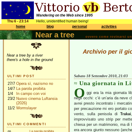
Wandering on the Web since 1995
Thu 6 - 23:14
Hello, unidentified human being!
home
blog
personal
activities
Near a tree
ovvero come rovinarsi una 
Archivio per il g
Near a tree by a river
there's a hole in the ground
Sabato 18 Settembre 2010, 21:03
ULTIMI POST
Una giornata in Li
27/7
Opera sì, nazismo no
O
14/7
La parola proibita
ggi era la mia giornata li
1/4
In campo con voi
negli occhi: c’è un’aria da neve c
23/2
Nuovo cinema Luftansia
(2026)
avrei presto incontrato i mercat
11/2
Wormslayer
per precauzione mi ero portato co
vento, sulla penisola di
Trakai
improvvisato uno strip per mett
ULTIMI COMMENTI
chiesa per un matrimonio, ma di l
era ancora giunto nessuno (anche 
gs
La parola proibita