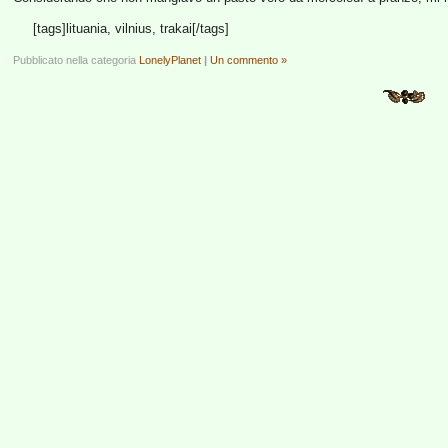
[tags]lituania, vilnius, trakai[/tags]
Pubblicato nella categoria
LonelyPlanet
|
Un commento »