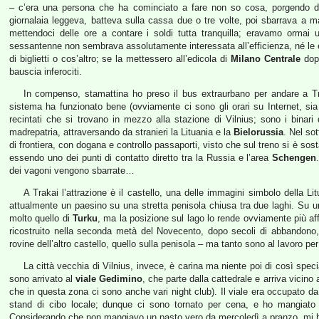
– c’era una persona che ha cominciato a fare non so cosa, porgendo dei
giornalaia leggeva, batteva sulla cassa due o tre volte, poi sbarrava a m
mettendoci delle ore a contare i soldi tutta tranquilla; eravamo ormai 
sessantenne non sembrava assolutamente interessata all’efficienza, né le è
di biglietti o cos’altro; se la mettessero all’edicola di
Milano Centrale
dopo
bauscia inferociti.
In compenso, stamattina ho preso il bus extraurbano per andare a Traka
sistema ha funzionato bene (ovviamente ci sono gli orari su Internet, sia
recintati che si trovano in mezzo alla stazione di Vilnius; sono i binar
madrepatria, attraversando da stranieri la Lituania e la
Bielorussia
. Nel so
di frontiera, con dogana e controllo passaporti, visto che sul treno si è so
essendo uno dei punti di contatto diretto tra la Russia e l’area
Schengen
dei vagoni vengono sbarrate…
A Trakai l’attrazione è il castello, una delle immagini simbolo della Lit
attualmente un paesino su una stretta penisola chiusa tra due laghi. Su un’i
molto quello di
Turku
, ma la posizione sul lago lo rende ovviamente più af
ricostruito nella seconda metà del Novecento, dopo secoli di abbandono, l
rovine dell’altro castello, quello sulla penisola – ma tanto sono al lavoro pe
La città vecchia di Vilnius, invece, è carina ma niente poi di così specia
sono arrivato al
viale Gedimino
, che parte dalla cattedrale e arriva vicin
che in questa zona ci sono anche vari night club). Il viale era occupato da 
stand di cibo locale; dunque ci sono tornato per cena, e ho mangiato
Considerando che non mangiavo un pasto vero da mercoledì a pranzo, mi ha