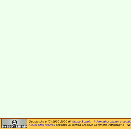
Questo sito è (C) 1995-2026 di
Vittorio Bertola
-
Informativa privacy e cooki
Alcuni diritti riservati
secondo la licenza Creative Commons Attribuzione - No