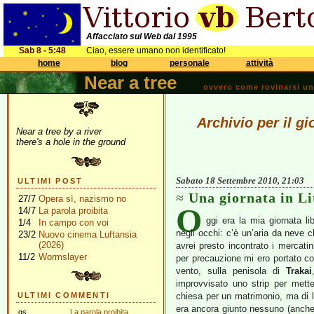
Affacciato sul Web dal 1995
Sab 8 - 5:48
Ciao, essere umano non identificato!
home
blog
personale
attività
Near a tree
ovvero come rovinarsi una 
Archivio per il g
Near a tree by a river
there's a hole in the ground
Sabato 18 Settembre 2010, 21:03
ULTIMI POST
Una giornata in Li
27/7
Opera sì, nazismo no
O
14/7
La parola proibita
ggi era la mia giornata li
1/4
In campo con voi
negli occhi: c’è un’aria da neve c
23/2
Nuovo cinema Luftansia
(2026)
avrei presto incontrato i mercat
11/2
Wormslayer
per precauzione mi ero portato co
vento, sulla penisola di
Trakai
improvvisato uno strip per mett
ULTIMI COMMENTI
chiesa per un matrimonio, ma di l
era ancora giunto nessuno (anche 
gs
La parola proibita