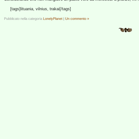
[tags]lituania, vilnius, trakai[/tags]
Pubblicato nella categoria
LonelyPlanet
|
Un commento »