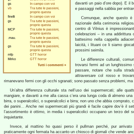
davanti un paio d’ore dopo). E il b
gs
In campo con voi
vb
Tra tutte le passioni,
e passaggi nella sabbia per entrar
proprio questa
finelli
In campo con voi
Comunque, anche questo è st
gs
Tra tutte le passioni,
nazionale della cerimonia religio
proprio questa
centro di Vilnius è impressionan
MCP
Tra tutte le passioni,
proprio questa
celebrazioni – in una addirittur
.mau.
Tra tutte le passioni,
battesimo nella cappella adiacen
proprio questa
laicità, i lituani ce li siamo gio
gs
Tra tutte le passioni,
prossimi seimila.
proprio questa
mfp
GTT horror
Mirko
GTT horror
Le differenze culturali, comu
trovarsi fermi ad un lunghissimo
Tutti i commenti
»
passare, notare che sulla strad
attraversare col rosso e trovars
rimanevano fermi con gli occhi sgranati; sono passato senza problemi, ma n
Un’altra differenza culturale sta nell’uso dei supermercati; alle qu
mangiare, e davanti a me alla cassa c’era una lunga coda di almeno una 
birra, o superalcolici, o superalcolici e birra; non uno che abbia comprato, 
dei panini… Anche nei supermercati più grandi è facile capire dov’è il sett
l’assortimento è ottimo, in media i superalcolici occupano un terzo del s
inquietante.
Invece, al mattino ho quasi perso il pullman perché, pur arrivato c
praticamente ogni fermata ha accanto un chiosco di giornali che vende anche 