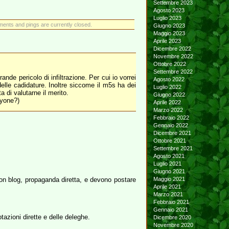
Settembre 2023
Agosto 2023
Luglio 2023
ents and pings are currently closed.
Giugno 2023
Maggio 2023
Aprile 2023
Dicembre 2022
Novembre 2022
Ottobre 2022
Settembre 2022
nde pericolo di infiltrazione. Per cui io vorrei
Agosto 2022
elle cadidature. Inoltre siccome il m5s ha dei
Luglio 2022
 di valutarne il merito.
Giugno 2022
nyone?)
Aprile 2022
Marzo 2022
Febbraio 2022
Gennaio 2022
Dicembre 2021
Ottobre 2021
Settembre 2021
Agosto 2021
Luglio 2021
Giugno 2021
 con blog, propaganda diretta, e devono postare
Maggio 2021
Aprile 2021
Marzo 2021
Febbraio 2021
Gennaio 2021
azioni dirette e delle deleghe.
Dicembre 2020
Novembre 2020