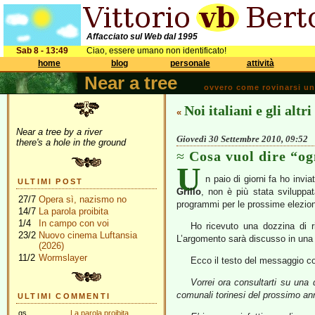
Affacciato sul Web dal 1995
Sab 8 - 13:49
Ciao, essere umano non identificato!
home
blog
personale
attività
Near a tree
ovvero come rovinarsi una 
Noi italiani e gli altri
«
Near a tree by a river
Giovedì 30 Settembre 2010, 09:52
there's a hole in the ground
Cosa vuol dire “o
U
n paio di giorni fa ho invi
ULTIMI POST
Grillo
, non è più stata sviluppa
27/7
Opera sì, nazismo no
programmi per le prossime elezion
14/7
La parola proibita
1/4
In campo con voi
Ho ricevuto una dozzina di ri
23/2
Nuovo cinema Luftansia
L’argomento sarà discusso in una 
(2026)
11/2
Wormslayer
Ecco il testo del messaggio c
Vorrei ora consultarti su una
comunali torinesi del prossimo an
ULTIMI COMMENTI
gs
La parola proibita