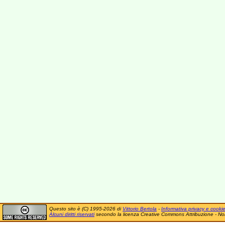
Questo sito è (C) 1995-2026 di
Vittorio Bertola
-
Informativa privacy e cooki
Alcuni diritti riservati
secondo la licenza Creative Commons Attribuzione - No