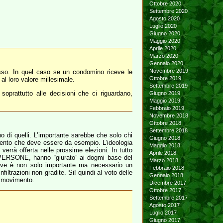
Ottobre 2020
Settembre 2020
Agosto 2020
Luglio 2020
Giugno 2020
Maggio 2020
Aprile 2020
Marzo 2020
Gennaio 2020
Novembre 2019
esso. In quel caso se un condomino riceve le
Ottobre 2019
 al loro valore millesimale.
Settembre 2019
soprattutto alle decisioni che ci riguardano,
Giugno 2019
Maggio 2019
Febbraio 2019
Novembre 2018
Ottobre 2018
Settembre 2018
 di quelli. L’importante sarebbe che solo chi
Giugno 2018
imento che deve essere da esempio. L’ideologia
Maggio 2018
rrà offerta nelle prossime elezioni. In tutto
Aprile 2018
o PERSONE, hanno “giurato” ai dogmi base del
Marzo 2018
 dove è non solo importante ma necessario un
Febbraio 2018
ltrazioni non gradite. Si! quindi al voto delle
Gennaio 2018
al movimento.
Dicembre 2017
Ottobre 2017
Settembre 2017
Agosto 2017
Luglio 2017
Giugno 2017