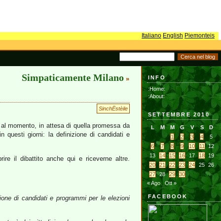
Italiano
English
Piemonteis
Simpaticamente Milano
INFO
»
:Home:
:About:
SinchËstèile
SETTEMBRE 2010
al momento, in attesa di quella promessa da
L
M
M
G
V
S
D
n questi giorni: la definizione di candidati e
1
2
3
4
5
6
7
8
9
10
11
12
13
14
15
16
17
18
19
re il dibattito anche qui e riceverne altre.
20
21
22
23
24
25
26
27
28
29
30
« Ago
Ott »
FACEBOOK
ione di candidati e programmi per le elezioni