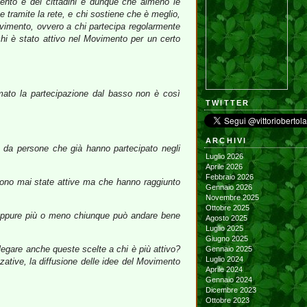
imento è dei cittadini e dunque che almeno le
e tramite la rete, e chi sostiene che è meglio,
l Movimento, ovvero a chi partecipa regolarmente
chi è stato attivo nel Movimento per un certo
mato la partecipazione dal basso non è così
TWITTER
ARCHIVI
to da persone che già hanno partecipato negli
Luglio 2026
Aprile 2026
Febbraio 2026
sono mai state attive ma che hanno raggiunto
Gennaio 2026
Novembre 2025
Ottobre 2025
e oppure più o meno chiunque può andare bene
Agosto 2025
Luglio 2025
Giugno 2025
legare anche queste scelte a chi è più attivo?
Gennaio 2025
Luglio 2024
zzative, la diffusione delle idee del Movimento
Aprile 2024
Gennaio 2024
Dicembre 2023
Ottobre 2023