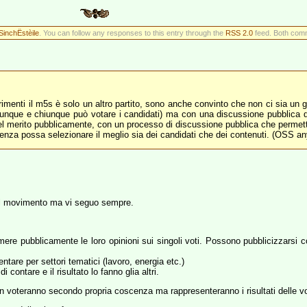
SinchËstèile
. You can follow any responses to this entry through the
RSS 2.0
feed. Both comm
imenti il m5s è solo un altro partito, sono anche convinto che non ci sia un gra
 chiunque e chiunque può votare i candidati) ma con una discussione pubblica d
el merito pubblicamente, con un processo di discussione pubblica che permetta
nza possa selezionare il meglio sia dei candidati che dei contenuti. (OSS a
 al movimento ma vi seguo sempre.
rimere pubblicamente le loro opinioni sui singoli voti. Possono pubblicizzarsi
tare per settori tematici (lavoro, energia etc.)
contare e il risultato lo fanno glia altri.
on voteranno secondo propria coscenza ma rappresenteranno i risultati delle vot