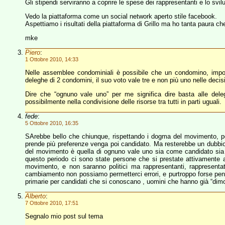
Gli stipendi serviranno a coprire le spese dei rappresentanti e lo svil
Vedo la piattaforma come un social network aperto stile facebook.
Aspettiamo i risultati della piattaforma di Grillo ma ho tanta paura ch
mke
Piero
:
1 Ottobre 2010, 14:33
Nelle assemblee condominiali è possibile che un condomino, imposs
deleghe di 2 condomini, il suo voto vale tre e non più uno nelle decisi
Dire che “ognuno vale uno” per me significa dire basta alle delegh
possibilmente nella condivisione delle risorse tra tutti in parti uguali.
fede
:
5 Ottobre 2010, 16:35
SArebbe bello che chiunque, rispettando i dogma del movimento, pos
prende più preferenze venga poi candidato. Ma resterebbe un dubbio 
del movimento è quella di ognuno vale uno sia come candidato sia c
questo periodo ci sono state persone che si prestate attivamente
movimento, e non saranno politici ma rappresentanti, rappresenta
cambiamento non possiamo permetterci errori, e purtroppo forse pensan
primarie per candidati che si conoscano , uomini che hanno già “dimos
Alberto
:
7 Ottobre 2010, 17:51
Segnalo mio post sul tema