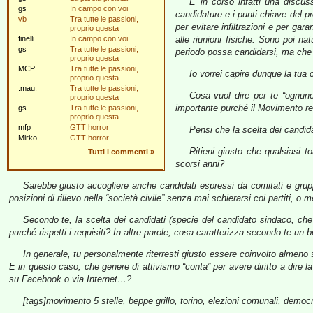
E’ in corso infatti una discu
gs
In campo con voi
candidature e i punti chiave del p
vb
Tra tutte le passioni,
per evitare infiltrazioni e per gar
proprio questa
finelli
In campo con voi
alle riunioni fisiche. Sono poi 
gs
Tra tutte le passioni,
periodo possa candidarsi, ma che si
proprio questa
MCP
Tra tutte le passioni,
Io vorrei capire dunque la tua
proprio questa
.mau.
Tra tutte le passioni,
Cosa vuol dire per te “ognun
proprio questa
importante purché il Movimento res
gs
Tra tutte le passioni,
proprio questa
mfp
GTT horror
Pensi che la scelta dei candidat
Mirko
GTT horror
Ritieni giusto che qualsiasi t
Tutti i commenti
»
scorsi anni?
Sarebbe giusto accogliere anche candidati espressi da comitati e gru
posizioni di rilievo nella “società civile” senza mai schierarsi coi partiti, o m
Secondo te, la scelta dei candidati (specie del candidato sindaco, c
purché rispetti i requisiti? In altre parole, cosa caratterizza secondo te un
In generale, tu personalmente riterresti giusto essere coinvolto almeno 
E in questo caso, che genere di attivismo “conta” per avere diritto a dire la
su Facebook o via Internet…?
[tags]movimento 5 stelle, beppe grillo, torino, elezioni comunali, democ