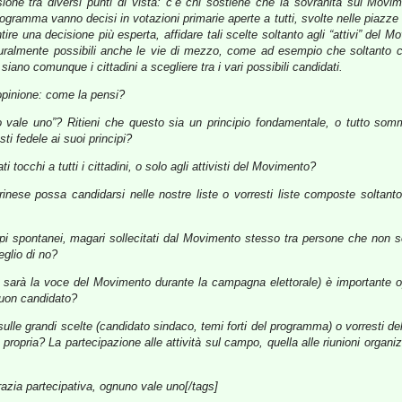
ssione tra diversi punti di vista: c’è chi sostiene che la sovranità sul Mov
rogramma vanno decisi in votazioni primarie aperte a tutti, svolte nelle piazze 
antire una decisione più esperta, affidare tali scelte soltanto agli “attivi” de
naturalmente possibili anche le vie di mezzo, come ad esempio che soltanto 
ano comunque i cittadini a scegliere tra i vari possibili candidati.
 opinione: come la pensi?
o vale uno”? Ritieni che questo sia un principio fondamentale, o tutto som
ti fedele ai suoi principi?
i tocchi a tutti i cittadini, o solo agli attivisti del Movimento?
orinese possa candidarsi nelle nostre liste o vorresti liste composte soltan
ppi spontanei, magari sollecitati dal Movimento stesso tra persone che non 
eglio di no?
he sarà la voce del Movimento durante la campagna elettorale) è important
 buon candidato?
sulle grandi scelte (candidato sindaco, temi forti del programma) o vorresti de
 propria? La partecipazione alle attività sul campo, quella alle riunioni organi
razia partecipativa, ognuno vale uno[/tags]