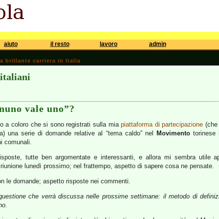
aiuto
il resto
lavoro
admin
brillante carriera in Italia
 italiani
gnuno vale uno”?
ato a coloro che si sono registrati sulla mia
piattaforma di partecipazione
(che 
ta) una serie di domande relative al “tema caldo” nel
Movimento
torinese i
i comunali.
sposte, tutte ben argomentate e interessanti, e allora mi sembra utile apri
riunione lunedì prossimo; nel frattempo, aspetto di sapere cosa ne pensate.
on le domande; aspetto risposte nei commenti.
 questione che verrà discussa nelle prossime settimane: il metodo di definiz
no.