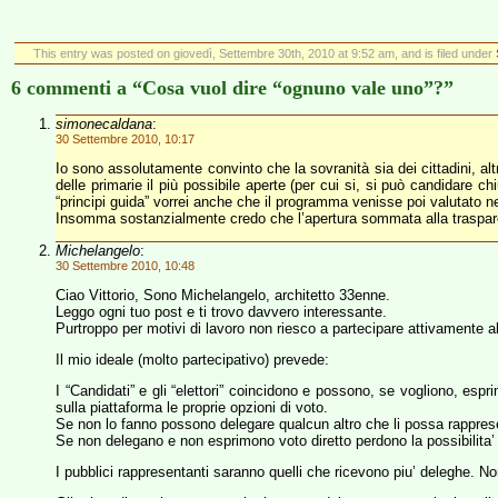
This entry was posted on giovedì, Settembre 30th, 2010 at 9:52 am, and is filed under
6 commenti a “Cosa vuol dire “ognuno vale uno”?”
simonecaldana
:
30 Settembre 2010, 10:17
Io sono assolutamente convinto che la sovranità sia dei cittadini, altr
delle primarie il più possibile aperte (per cui si, si può candidare
“principi guida” vorrei anche che il programma venisse poi valutato n
Insomma sostanzialmente credo che l’apertura sommata alla traspare
Michelangelo
:
30 Settembre 2010, 10:48
Ciao Vittorio, Sono Michelangelo, architetto 33enne.
Leggo ogni tuo post e ti trovo davvero interessante.
Purtroppo per motivi di lavoro non riesco a partecipare attivamente
Il mio ideale (molto partecipativo) prevede:
I “Candidati” e gli “elettori” coincidono e possono, se vogliono, esp
sulla piattaforma le proprie opzioni di voto.
Se non lo fanno possono delegare qualcun altro che li possa rappresen
Se non delegano e non esprimono voto diretto perdono la possibilita’ di 
I pubblici rappresentanti saranno quelli che ricevono piu’ deleghe. N