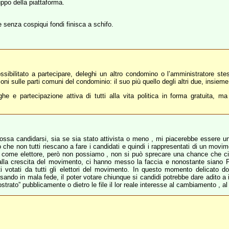
uppo della piattaforma.
e senza cospiqui fondi finisca a schifo.
ibilitato a partecipare, deleghi un altro condomino o l’amministratore st
oni sulle parti comuni del condominio: il suo più quello degli altri due, insieme
e e partecipazione attiva di tutti alla vita politica in forma gratuita, ma 
sa candidarsi, sia se sia stato attivista o meno , mi piacerebbe essere uno
che non tutti riescano a fare i candidati e quindi i rappresentati di un mov
ome elettore, però non possiamo , non si può sprecare una chance che ci ve
 alla crescita del movimento, ci hanno messo la faccia e nonostante sian
ti votati da tutti gli elettori del movimento. In questo momento delicato
do in mala fede, il poter votare chiunque si candidi potrebbe dare adito a infi
trato” pubblicamente o dietro le file il lor reale interesse al cambiamento , 