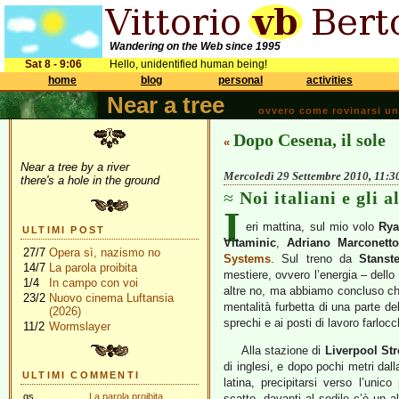
Wandering on the Web since 1995
Sat 8 - 9:06
Hello, unidentified human being!
home
blog
personal
activities
Near a tree
ovvero come rovinarsi una 
Dopo Cesena, il sole
«
Near a tree by a river
Mercoledì 29 Settembre 2010, 11:3
there's a hole in the ground
Noi italiani e gli al
I
eri mattina, sul mio volo
Rya
ULTIMI POST
Vitaminic
,
Adriano Marconetto
27/7
Opera sì, nazismo no
Systems
. Sul treno da
Stanst
14/7
La parola proibita
mestiere, ovvero l’energia – dello
1/4
In campo con voi
altre no, ma abbiamo concluso che 
23/2
Nuovo cinema Luftansia
mentalità furbetta di una parte de
(2026)
sprechi e ai posti di lavoro farlocc
11/2
Wormslayer
Alla stazione di
Liverpool Str
di inglesi, e dopo pochi metri dal
ULTIMI COMMENTI
latina, precipitarsi verso l’uni
gs
La parola proibita
scatto, davanti al sedile c’è un a