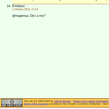
Emiliano
:
1 Ottobre 2010, 17:24
@mapensa: Dici a me?
This site (C) 1995-2026 by
Vittorio Bertola
-
Privacy and cookies information
Some rights reserved
according to the Creative Commons Attribution - Non 