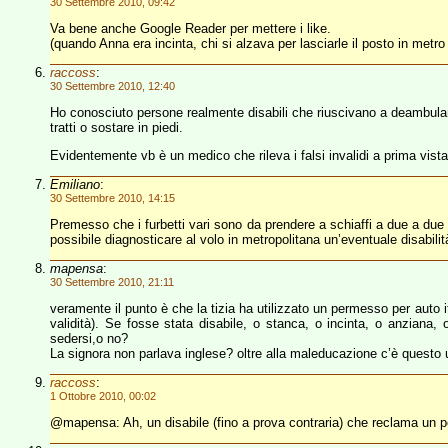
30 Settembre 2010, 09:42
Va bene anche Google Reader per mettere i like.
(quando Anna era incinta, chi si alzava per lasciarle il posto in metro
raccoss
:
30 Settembre 2010, 12:40
Ho conosciuto persone realmente disabili che riuscivano a deambul
tratti o sostare in piedi.
Evidentemente vb è un medico che rileva i falsi invalidi a prima vist
Emiliano
:
30 Settembre 2010, 14:15
Premesso che i furbetti vari sono da prendere a schiaffi a due a du
possibile diagnosticare al volo in metropolitana un’eventuale disabilit
mapensa
:
30 Settembre 2010, 21:11
veramente il punto è che la tizia ha utilizzato un permesso per auto 
validità). Se fosse stata disabile, o stanca, o incinta, o anziana, 
sedersi,o no?
La signora non parlava inglese? oltre alla maleducazione c’è questo ul
raccoss
:
1 Ottobre 2010, 00:02
@mapensa: Ah, un disabile (fino a prova contraria) che reclama un 