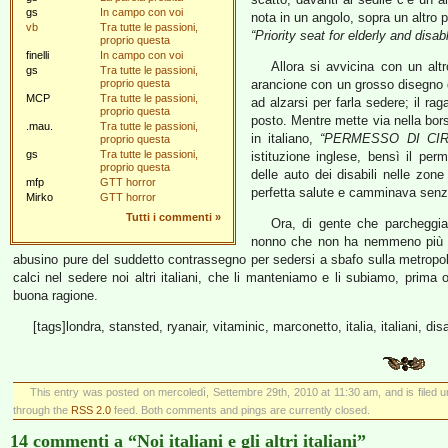
gs
In campo con voi
nota in un angolo, sopra un altro
vb
Tra tutte le passioni,
“Priority seat for elderly and disa
proprio questa
finelli
In campo con voi
Allora si avvicina con un alt
gs
Tra tutte le passioni,
proprio questa
arancione con un grosso disegno di
MCP
Tra tutte le passioni,
ad alzarsi per farla sedere; il ra
proprio questa
posto. Mentre mette via nella borse
.mau.
Tra tutte le passioni,
in italiano,
“PERMESSO DI CIR
proprio questa
gs
Tra tutte le passioni,
istituzione inglese, bensì il pe
proprio questa
delle auto dei disabili nelle zone
mfp
GTT horror
perfetta salute e camminava senz
Mirko
GTT horror
Tutti i commenti
»
Ora, di gente che parcheggia 
nonno che non ha nemmeno più l
abusino pure del suddetto contrassegno per sedersi a sbafo sulla metropo
calci nel sedere noi altri italiani, che li manteniamo e li subiamo, prima o
buona ragione.
[tags]londra, stansted, ryanair, vitaminic, marconetto, italia, italiani, dis
This entry was posted on mercoledì, Settembre 29th, 2010 at 11:30 am, and is filed 
through the
RSS 2.0
feed. Both comments and pings are currently closed.
14 commenti a “Noi italiani e gli altri italiani”