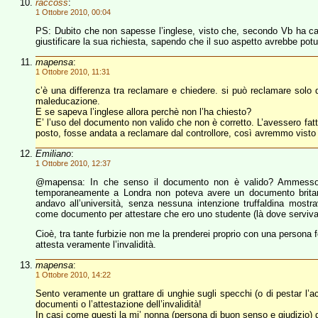
raccoss
:
1 Ottobre 2010, 00:04
PS: Dubito che non sapesse l’inglese, visto che, secondo Vb ha capit
giustificare la sua richiesta, sapendo che il suo aspetto avrebbe potut
mapensa
:
1 Ottobre 2010, 11:31
c’è una differenza tra reclamare e chiedere. si può reclamare solo d
maleducazione.
E se sapeva l’inglese allora perchè non l’ha chiesto?
E’ l’uso del documento non valido che non è corretto. L’avessero fat
posto, fosse andata a reclamare dal controllore, così avremmo vist
Emiliano
:
1 Ottobre 2010, 12:37
@mapensa: In che senso il documento non è valido? Ammesso c
temporaneamente a Londra non poteva avere un documento britann
andavo all’università, senza nessuna intenzione truffaldina mostrav
come documento per attestare che ero uno studente (là dove serviva 
Cioè, tra tante furbizie non me la prenderei proprio con una person
attesta veramente l’invalidità.
mapensa
:
1 Ottobre 2010, 14:22
Sento veramente un grattare di unghie sugli specchi (o di pestar l’a
documenti o l’attestazione dell’invalidità!
In casi come questi la mi’ nonna (persona di buon senso e giudizio) 