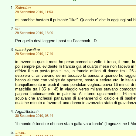
Salvofan
:
29 Settembre 2010, 11:53
mi sarebbe bastato il pulsante “like”. Quando e’ che lo aggiungi sul b
vb
:
29 Settembre 2010, 13:00
Per quello devi leggere i post su Facebook :-D
valeskywalker
:
29 Settembre 2010, 17:49
io invece in questi mesi ho preso parecchie volte il treno, il tram,
poi sempre più evidente.In francia già al quarto mese non facevo 
offriva il suo posto (ma si sa, in francia milioni di donne tra i 25 
svizzera ci arrivavano se mi toccavo la pancia o quando ho raggiunt
hanno aiutato con valigie da sposatre, posto a sedere etc, in italia
tranquillamente in piedi il treno pendolari voghera-pavia 16 minuti di
maschile tra i 35 e i 45 in viaggio verso milano stavano comoda
pagano l’abbonamento in palestra. Al ritorno ugualmente i 16 minut
scuola che anchessi parlavano di allenamenti di calcio e di basket
qualche minuto a favore di una donna in avanzato stato di gravidanz
ArgiaSbolenfi
:
30 Settembre 2010, 08:44
“il mondo è tondo e chi non sta a galla va a fondo” (Tognazzi ne I Mos
.mau.
: