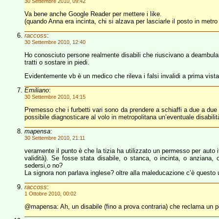
30 Settembre 2010, 09:42
Va bene anche Google Reader per mettere i like.
(quando Anna era incinta, chi si alzava per lasciarle il posto in metro
raccoss
:
30 Settembre 2010, 12:40
Ho conosciuto persone realmente disabili che riuscivano a deambul
tratti o sostare in piedi.
Evidentemente vb è un medico che rileva i falsi invalidi a prima vist
Emiliano
:
30 Settembre 2010, 14:15
Premesso che i furbetti vari sono da prendere a schiaffi a due a du
possibile diagnosticare al volo in metropolitana un’eventuale disabilit
mapensa
:
30 Settembre 2010, 21:11
veramente il punto è che la tizia ha utilizzato un permesso per auto 
validità). Se fosse stata disabile, o stanca, o incinta, o anziana, 
sedersi,o no?
La signora non parlava inglese? oltre alla maleducazione c’è questo ul
raccoss
:
1 Ottobre 2010, 00:02
@mapensa: Ah, un disabile (fino a prova contraria) che reclama un 