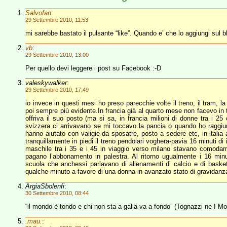
Salvofan
:
29 Settembre 2010, 11:53
mi sarebbe bastato il pulsante “like”. Quando e’ che lo aggiungi sul b
vb
:
29 Settembre 2010, 13:00
Per quello devi leggere i post su Facebook :-D
valeskywalker
:
29 Settembre 2010, 17:49
io invece in questi mesi ho preso parecchie volte il treno, il tram,
poi sempre più evidente.In francia già al quarto mese non facevo 
offriva il suo posto (ma si sa, in francia milioni di donne tra i 25 
svizzera ci arrivavano se mi toccavo la pancia o quando ho raggiunt
hanno aiutato con valigie da sposatre, posto a sedere etc, in italia
tranquillamente in piedi il treno pendolari voghera-pavia 16 minuti di
maschile tra i 35 e i 45 in viaggio verso milano stavano comoda
pagano l’abbonamento in palestra. Al ritorno ugualmente i 16 minut
scuola che anchessi parlavano di allenamenti di calcio e di basket
qualche minuto a favore di una donna in avanzato stato di gravidanz
ArgiaSbolenfi
:
30 Settembre 2010, 08:44
“il mondo è tondo e chi non sta a galla va a fondo” (Tognazzi ne I Mos
.mau.
: