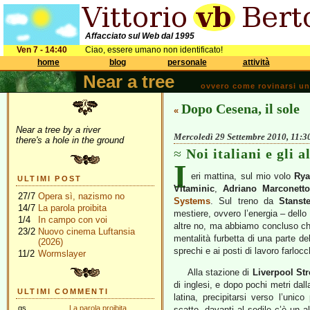
Affacciato sul Web dal 1995
Ven 7 - 14:40
Ciao, essere umano non identificato!
home
blog
personale
attività
Near a tree
ovvero come rovinarsi una 
Dopo Cesena, il sole
«
Near a tree by a river
Mercoledì 29 Settembre 2010, 11:3
there's a hole in the ground
Noi italiani e gli al
I
eri mattina, sul mio volo
Rya
ULTIMI POST
Vitaminic
,
Adriano Marconetto
27/7
Opera sì, nazismo no
Systems
. Sul treno da
Stanst
14/7
La parola proibita
mestiere, ovvero l’energia – dello
1/4
In campo con voi
altre no, ma abbiamo concluso che 
23/2
Nuovo cinema Luftansia
mentalità furbetta di una parte de
(2026)
sprechi e ai posti di lavoro farlocc
11/2
Wormslayer
Alla stazione di
Liverpool Str
di inglesi, e dopo pochi metri dal
ULTIMI COMMENTI
latina, precipitarsi verso l’uni
gs
La parola proibita
scatto, davanti al sedile c’è un a