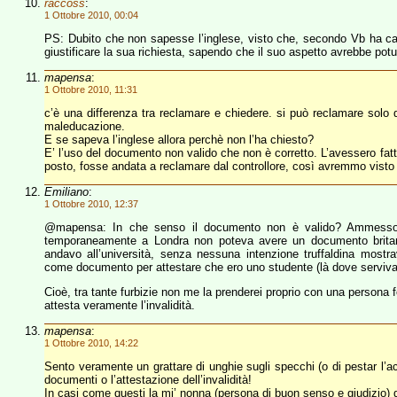
raccoss
:
1 Ottobre 2010, 00:04
PS: Dubito che non sapesse l’inglese, visto che, secondo Vb ha capit
giustificare la sua richiesta, sapendo che il suo aspetto avrebbe potut
mapensa
:
1 Ottobre 2010, 11:31
c’è una differenza tra reclamare e chiedere. si può reclamare solo d
maleducazione.
E se sapeva l’inglese allora perchè non l’ha chiesto?
E’ l’uso del documento non valido che non è corretto. L’avessero fat
posto, fosse andata a reclamare dal controllore, così avremmo vist
Emiliano
:
1 Ottobre 2010, 12:37
@mapensa: In che senso il documento non è valido? Ammesso c
temporaneamente a Londra non poteva avere un documento britann
andavo all’università, senza nessuna intenzione truffaldina mostrav
come documento per attestare che ero uno studente (là dove serviva 
Cioè, tra tante furbizie non me la prenderei proprio con una person
attesta veramente l’invalidità.
mapensa
:
1 Ottobre 2010, 14:22
Sento veramente un grattare di unghie sugli specchi (o di pestar l’a
documenti o l’attestazione dell’invalidità!
In casi come questi la mi’ nonna (persona di buon senso e giudizio) 