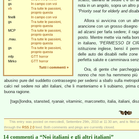
gs
In campo con voi
nota in un angolo, sopra un altro
vb
Tra tutte le passioni,
“Priority seat for elderly and disa
proprio questa
finelli
In campo con voi
Allora si avvicina con un alt
gs
Tra tutte le passioni,
proprio questa
arancione con un grosso disegno di
MCP
Tra tutte le passioni,
ad alzarsi per farla sedere; il ra
proprio questa
posto. Mentre mette via nella borse
.mau.
Tra tutte le passioni,
in italiano,
“PERMESSO DI CIR
proprio questa
gs
Tra tutte le passioni,
istituzione inglese, bensì il pe
proprio questa
delle auto dei disabili nelle zone
mfp
GTT horror
perfetta salute e camminava senz
Mirko
GTT horror
Tutti i commenti
»
Ora, di gente che parcheggia 
nonno che non ha nemmeno più l
abusino pure del suddetto contrassegno per sedersi a sbafo sulla metropo
calci nel sedere noi altri italiani, che li manteniamo e li subiamo, prima o
buona ragione.
[tags]londra, stansted, ryanair, vitaminic, marconetto, italia, italiani, dis
This entry was posted on mercoledì, Settembre 29th, 2010 at 11:30 am, and is filed 
through the
RSS 2.0
feed. Both comments and pings are currently closed.
14 commenti a “Noi italiani e gli altri italiani”