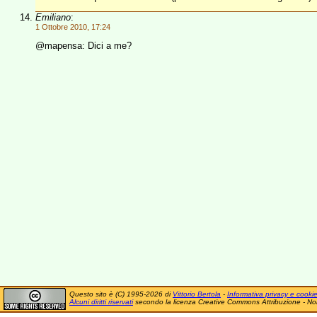
Emiliano
:
1 Ottobre 2010, 17:24
@mapensa: Dici a me?
Questo sito è (C) 1995-2026 di
Vittorio Bertola
-
Informativa privacy e cooki
Alcuni diritti riservati
secondo la licenza Creative Commons Attribuzione - No