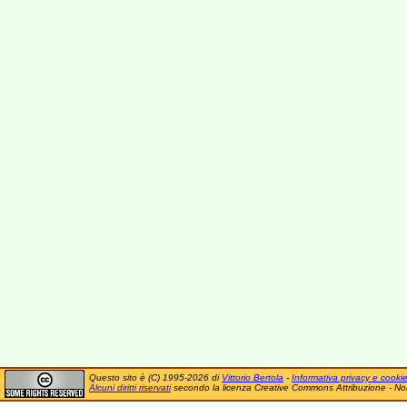
Questo sito è (C) 1995-2026 di
Vittorio Bertola
-
Informativa privacy e cooki
Alcuni diritti riservati
secondo la licenza Creative Commons Attribuzione - No