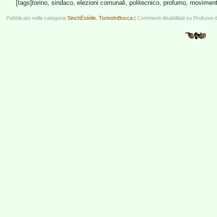
[tags]torino, sindaco, elezioni comunali, politecnico, profumo, movimento
Pubblicato nella categoria
SinchËstèile
,
TorinoInBocca
|
Commenti disabilitati
su Profumo d