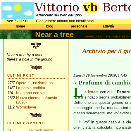
Affacciato sul Web dal 1995
Ven 7 - 11:31
Ciao, essere umano non identificato!
home
blog
personale
attività
Near a tree
ovvero come rovinarsi una 
Archivio per il 
Near a tree by a river
there's a hole in the ground
Lunedì 29 Novembre 2010, 14:45
ULTIMI POST
Profumo di cambi
27/7
Opera sì, nazismo no
L
14/7
La parola proibita
a
lettera
con cui il
Rettore
1/4
In campo con voi
fare il sindaco segna probabilment
23/2
Nuovo cinema Luftansia
(2026)
Detto che su questo genere di co
11/2
Wormslayer
messaggio che ha mandato ieri i
messo seriamente, ma voi avete com
Il
“voi”
in questo caso è la cla
ULTIMI COMMENTI
dire, vista la calcolata inconsist
gs
La parola proibita