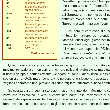
Castellani
prima e con Chiampari
gs
In campo con voi
che controlla la città: è stato fed
vb
Tra tutte le passioni,
proprio questa
dell’immagine (compresi i mondial
finelli
In campo con voi
dal
Sanpaolo
; ha permesso ai pal
gs
Tra tutte le passioni,
periferie; aveva dalla sua parte 
proprio questa
Nuovo
, ma addirittura quei “confin
MCP
Tra tutte le passioni,
proprio questa
Ora, però, questo asse si è in
.mau.
Tra tutte le passioni,
proprio questa
in tutte le maniere; se riprend
gs
Tra tutte le passioni,
Stampa
, quasi ogni giorno per t
proprio questa
pensava Profumo, quanto era figo P
mfp
GTT horror
Mirko
GTT horror
chi meno, i vari capetti del PD h
Chiamparino ci avete marginalizza
Tutti i commenti
»
stare al suo posto, e che l’amminis
Questo esito rafforza, se ce ne fosse bisogno, il ruolo di una lista c
movimento nazionale, non aspira a formare politici di professione, ma piutt
Il nostro gruppo è particolarmente variegato; ci sono i
“meetuppari”
classici
sostenibile, di GAS; ma ci sono anche persone che sfuggono a questa class
vogliono soprattutto una gestione di Torino migliore, orientata al bene comu
Se questa varietà può far storcere il naso a chi intende il Movimento 
vorrei che fossimo noi la vera
“alleanza per Torino”
, quel movimento di p
venendo da esperienze molto diverse, si radunano su un programma di rinnov
fronte che riusciremo a costruire, migliori saranno le nostre chance di ottene