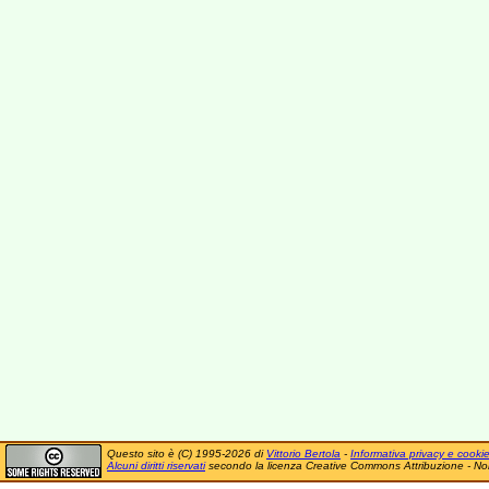
Questo sito è (C) 1995-2026 di
Vittorio Bertola
-
Informativa privacy e cooki
Alcuni diritti riservati
secondo la licenza Creative Commons Attribuzione - No