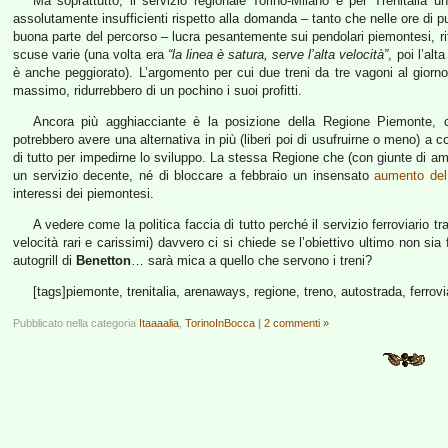
Ma soprattutto, il servizio regionale Torino-Milano è per Trenitalia u
assolutamente insufficienti rispetto alla domanda – tanto che nelle ore di pu
buona parte del percorso – lucra pesantemente sui pendolari piemontesi, rif
scuse varie (una volta era
“la linea è satura, serve l’alta velocità”
, poi l’alt
è anche peggiorato). L’argomento per cui due treni da tre vagoni al giorn
massimo, ridurrebbero di un pochino i suoi profitti.
Ancora più agghiacciante è la posizione della Regione Piemonte, c
potrebbero avere una alternativa in più (liberi poi di usufruirne o meno) a co
di tutto per impedirne lo sviluppo. La stessa Regione che (con giunte di amb
un servizio decente, né di bloccare a febbraio un insensato
aumento del
interessi dei piemontesi.
A vedere come la politica faccia di tutto perché il servizio ferroviario t
velocità rari e carissimi) davvero ci si chiede se l’obiettivo ultimo non sia
autogrill di
Benetton
… sarà mica a quello che servono i treni?
[tags]piemonte, trenitalia, arenaways, regione, treno, autostrada, ferrov
Pubblicato nella categoria
Itaaaalia
,
TorinoInBocca
|
2 commenti »