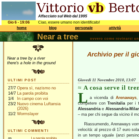
Affacciato sul Web dal 1995
Gio 6 - 19:06
Ciao, essere umano non identificato!
home
blog
personale
attività
Near a tree
ovvero come rovinarsi una 
Archivio per il g
Near a tree by a river
there's a hole in the ground
Giovedì 11 Novembre 2010, 13:07
ULTIMI POST
A cosa serve il tre
27/7
Opera sì, nazismo no
L
14/7
La parola proibita
a vicenda di
Arenaways
,
1/4
In campo con voi
competere con
Trenitalia
per i t
23/2
Nuovo cinema Luftansia
(2026)
Alessandria
e
Alessandria-Mila
11/2
Wormslayer
– ma per chi segue da vicino il mo
Riassumendo, Arenaways vorrebb
velocità: al prezzo di 17 euro sola
ULTIMI COMMENTI
in un tempo uguale (anzi persino
gs
La parola proibita