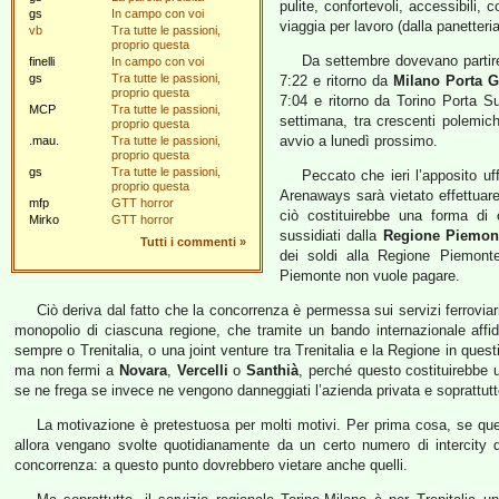
pulite, confortevoli, accessibili, c
gs
In campo con voi
viaggia per lavoro (dalla panetteria 
vb
Tra tutte le passioni,
proprio questa
Da settembre dovevano partir
finelli
In campo con voi
gs
Tra tutte le passioni,
7:22 e ritorno da
Milano Porta G
proprio questa
7:04 e ritorno da Torino Porta Su
MCP
Tra tutte le passioni,
settimana, tra crescenti polemiche
proprio questa
avvio a lunedì prossimo.
.mau.
Tra tutte le passioni,
proprio questa
gs
Tra tutte le passioni,
Peccato che ieri l’apposito uf
proprio questa
Arenaways sarà vietato effettuare
mfp
GTT horror
ciò costituirebbe una forma di 
Mirko
GTT horror
sussidiati dalla
Regione Piemon
Tutti i commenti
»
dei soldi alla Regione Piemonte
Piemonte non vuole pagare.
Ciò deriva dal fatto che la concorrenza è permessa sui servizi ferroviari
monopolio di ciascuna regione, che tramite un bando internazionale affid
sempre o Trenitalia, o una joint venture tra Trenitalia e la Regione in ques
ma non fermi a
Novara
,
Vercelli
o
Santhià
, perché questo costituirebbe 
se ne frega se invece ne vengono danneggiati l’azienda privata e soprattutto 
La motivazione è pretestuosa per molti motivi. Per prima cosa, se que
allora vengano svolte quotidianamente da un certo numero di intercity di
concorrenza: a questo punto dovrebbero vietare anche quelli.