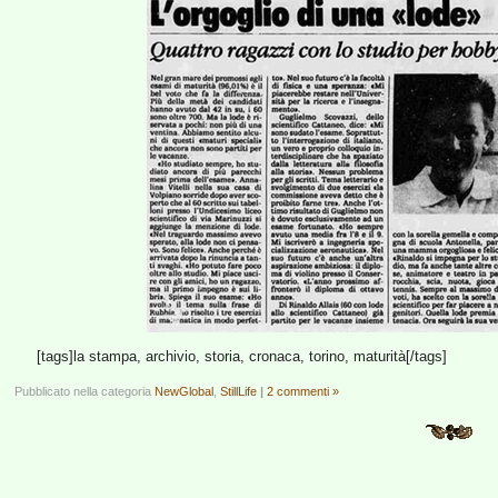
[tags]la stampa, archivio, storia, cronaca, torino, maturità[/tags]
Pubblicato nella categoria
NewGlobal
,
StillLife
|
2 commenti »