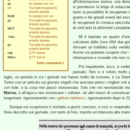
all’informazione storica, una dime
gs
In campo con voi
si prendesse la briga di setaccia
vb
Tra tutte le passioni,
proprio questa
tanto la possibilità di recuperare la
finelli
In campo con voi
guerre e dei grandi eventi del seco
gs
Tra tutte le passioni,
di recuperare la cronaca spicciola 
proprio questa
di cent’anni fa altrimenti completa
MCP
Tra tutte le passioni,
proprio questa
Mi è bastato un quarto d’ora
.mau.
Tra tutte le passioni,
proprio questa
calciatore della Juve rifilò due gol
gs
Tra tutte le passioni,
ritrovare un trafiletto sulla vend
proprio questa
Anche voi potreste scoprire che i v
mfp
GTT horror
Mirko
GTT horror
informazioni e vicende che non c
Tutti i commenti
»
Più inquietante, ecco, è veder 
passato. Non ci è voluto molto per
luglio, un periodo in cui i giornali non hanno molto da scrivere, e La St
Torino con un articolo sui giovani virgulti che avevano preso i migliori voti 
con lode, e la cosa non passò inosservata. Solo che noi neomaturati er
Marina
; e all’epoca non esistevano i cellulari, né altri mezzi di comunica
lungomare, rigorosamente con i
gettoni telefonici
, rigorosamente dopo le 22
Dunque noi scoprimmo il misfatto a giochi conclusi, e così si materiali
finire descritto sul giornale, con tanto di foto, tramite un’intervista alla ma