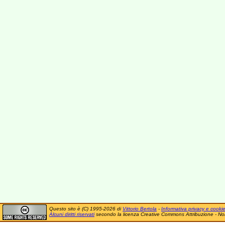
Questo sito è (C) 1995-2026 di
Vittorio Bertola
-
Informativa privacy e cooki
Alcuni diritti riservati
secondo la licenza Creative Commons Attribuzione - No