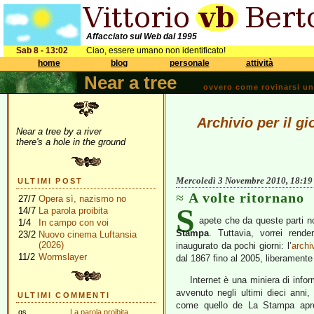
Affacciato sul Web dal 1995
Sab 8 - 13:02
Ciao, essere umano non identificato!
home
blog
personale
attività
Near a tree
ovvero come rovinarsi una 
Archivio per il g
Near a tree by a river
there's a hole in the ground
Mercoledì 3 Novembre 2010, 18:19
ULTIMI POST
A volte ritornano
27/7
Opera sì, nazismo no
S
14/7
La parola proibita
apete che da queste parti n
1/4
In campo con voi
Stampa
. Tuttavia, vorrei rend
23/2
Nuovo cinema Luftansia
(2026)
inaugurato da pochi giorni: l’
archi
11/2
Wormslayer
dal 1867 fino al 2005, liberamente
Internet è una miniera di infor
avvenuto negli ultimi dieci ann
ULTIMI COMMENTI
come quello de La Stampa apr
gs
La parola proibita