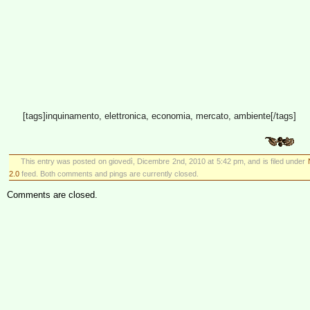
[tags]inquinamento, elettronica, economia, mercato, ambiente[/tags]
This entry was posted on giovedì, Dicembre 2nd, 2010 at 5:42 pm, and is filed under
2.0
feed. Both comments and pings are currently closed.
Comments are closed.