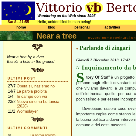
Wandering on the Web since 1995
Sat 8 - 21:55
Hello, unidentified human being!
home
blog
personal
activities
Near a tree
ovvero come rovinarsi una 
Parlando di zingari
«
Near a tree by a river
Giovedì 2 Dicembre 2010, 17:42
there's a hole in the ground
Inquinamento da b
S
tory Of Stuff
è un progetto d
ULTIMI POST
persone sugli effetti devastanti de
27/7
Opera sì, nazismo no
che viviamo davanti a un comput
14/7
La parola proibita
dell’elettronica, quello per cu
1/4
In campo con voi
pochissimo e per essere incompatibi
23/2
Nuovo cinema Luftansia
(2026)
Dovrebbero essere cose ovvie
11/2
Wormslayer
importante capire come stanno le
la buona politica a dover interven
comune e dei costi nascosti.
ULTIMI COMMENTI
gs
La parola proibita