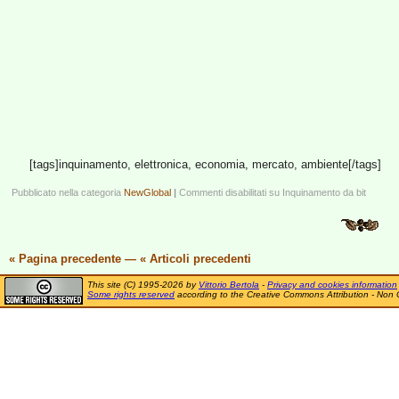
[tags]inquinamento, elettronica, economia, mercato, ambiente[/tags]
Pubblicato nella categoria
NewGlobal
|
Commenti disabilitati
su Inquinamento da bit
« Pagina precedente
—
« Articoli precedenti
This site (C) 1995-2026 by
Vittorio Bertola
-
Privacy and cookies information
Some rights reserved
according to the Creative Commons Attribution - Non 