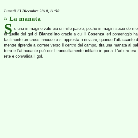
Lunedì 13 Dicembre 2010, 11:50
La manata
S
e una immagine vale più di mille parole, poche immagini secondo me son
di quelle del gol di
Biancolino
grazie a cui il
Cosenza
ieri pomeriggio h
facilmente un cross innocuo e si appresta a rinviare, quando l’attaccante d
mentre riprende a correre verso il centro del campo, tira una manata al pallo
terra e l’attaccante può così tranquillamente infilarlo in porta. L’arbitro er
rete e convalida il gol.