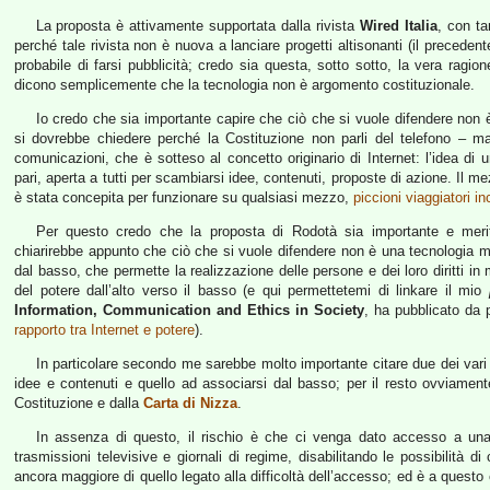
La proposta è attivamente supportata dalla rivista
Wired Italia
, con ta
perché tale rivista non è nuova a lanciare progetti altisonanti (il precedent
probabile di farsi pubblicità; credo sia questa, sotto sotto, la vera ragione 
dicono semplicemente che la tecnologia non è argomento costituzionale.
Io credo che sia importante capire che ciò che si vuole difendere non 
si dovrebbe chiedere perché la Costituzione non parli del telefono – ma 
comunicazioni, che è sotteso al concetto originario di Internet: l’idea di u
pari, aperta a tutti per scambiarsi idee, contenuti, proposte di azione. Il m
è stata concepita per funzionare su qualsiasi mezzo,
piccioni viaggiatori in
Per questo credo che la proposta di Rodotà sia importante e meri
chiarirebbe appunto che ciò che si vuole difendere non è una tecnologia 
dal basso, che permette la realizzazione delle persone e dei loro diritti i
del potere dall’alto verso il basso (e qui permettetemi di linkare il mio
Information, Communication and Ethics in Society
, ha pubblicato da
rapporto tra Internet e potere
).
In particolare secondo me sarebbe molto importante citare due dei vari dir
idee e contenuti e quello ad associarsi dal basso; per il resto ovviamente si
Costituzione e dalla
Carta di Nizza
.
In assenza di questo, il rischio è che ci venga dato accesso a una 
trasmissioni televisive e giornali di regime, disabilitando le possibilità
ancora maggiore di quello legato alla difficoltà dell’accesso; ed è a que