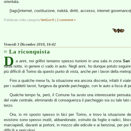
orientata.
[tags]internet, costituzione, rodotà, diritti, accesso, internet governance
Pubblicato nella categoria
NetGov'It
|
2 commenti »
Venerdì 3 Dicembre 2010, 16:42
La riconquista
D
a anni, noi grillini teniamo spesso riunioni in una sala in zona
San 
tarda notte, in genere ci vado in auto. Negli anni, ho dunque potuto seguire 
più difficili di Torino da questo punto di vista, anche per i lavori della metro
Fino a qualche mese fa, la situazione era ancora discreta; infatti il vial
per i suddetti lavori, fungeva da grande parcheggio, con le auto a lisca di pes
Qualche tempo fa, però, il Comune ha avuto una interessante pensata: h
del viale centrale, eliminando di conseguenza il parcheggio sia su tale lato
terzo.
Ora, io mi sposto spesso in bici per Torino, e trovo la situazione del
esistono sono spesso inutili, abbandonate, ostruite da foglie e radici, blo
marciapiedi, davanti ai portoni, in mezzo alle edicole e ai benzinai, per poi 
difficili e pericolosi.