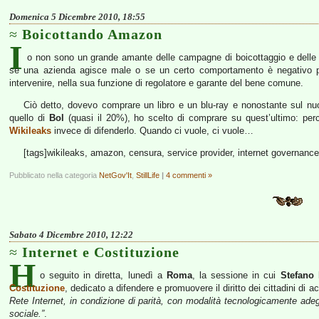
Domenica 5 Dicembre 2010, 18:55
Boicottando Amazon
I
o non sono un grande amante delle campagne di boicottaggio e delle i
se una azienda agisce male o se un certo comportamento è negativo per 
intervenire, nella sua funzione di regolatore e garante del bene comune.
Ciò detto, dovevo comprare un libro e un blu-ray e nonostante sul n
quello di
Bol
(quasi il 20%), ho scelto di comprare su quest’ultimo: pe
Wikileaks
invece di difenderlo. Quando ci vuole, ci vuole…
[tags]wikileaks, amazon, censura, service provider, internet governance,
Pubblicato nella categoria
NetGov'It
,
StillLife
|
4 commenti »
Sabato 4 Dicembre 2010, 12:22
Internet e Costituzione
H
o seguito in diretta, lunedì a
Roma
, la sessione in cui
Stefano
Costituzione
, dedicato a difendere e promuovere il diritto dei cittadini di 
Rete Internet, in condizione di parità, con modalità tecnologicamente ad
sociale.”
.