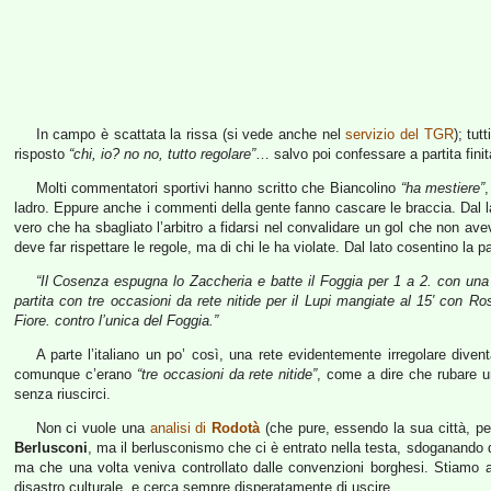
In campo è scattata la rissa (si vede anche nel
servizio del TGR
); tut
risposto
“chi, io? no no, tutto regolare”
… salvo poi confessare a partita finita
Molti commentatori sportivi hanno scritto che Biancolino
“ha mestiere”
ladro. Eppure anche i commenti della gente fanno cascare le braccia. Dal l
vero che ha sbagliato l’arbitro a fidarsi nel convalidare un gol che non ave
deve far rispettare le regole, ma di chi le ha violate. Dal lato cosentino la p
“Il Cosenza espugna lo Zaccheria e batte il Foggia per 1 a 2. con una 
partita con tre occasioni da rete nitide per il Lupi mangiate al 15′ con 
Fiore. contro l’unica del Foggia.”
A parte l’italiano un po’ così, una rete evidentemente irregolare diven
comunque c’erano
“tre occasioni da rete nitide”
, come a dire che rubare u
senza riuscirci.
Non ci vuole una
analisi di
Rodotà
(che pure, essendo la sua città, per 
Berlusconi
, ma il berlusconismo che ci è entrato nella testa, sdoganando q
ma che una volta veniva controllato dalle convenzioni borghesi. Stiamo at
disastro culturale, e cerca sempre disperatamente di uscire.