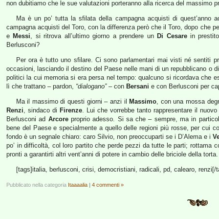
non dubitiamo che le sue valutazioni porteranno alla ricerca del massimo pr
Ma è un po’ tutta la sfilata della campagna acquisti di quest’anno 
campagna acquisti del Toro, con la differenza però che il Toro, dopo che per 
e
Messi
, si ritrova all’ultimo giorno a prendere un
Di Cesare
in prestit
Berlusconi?
Per ora è tutto uno sfilare. Ci sono parlamentari mai visti né sentiti 
occasioni, lasciando il destino del Paese nelle mani di un repubblicano o d
politici la cui memoria si era persa nel tempo: qualcuno si ricordava che esi
lì che trattano – pardon,
“dialogano”
– con
Bersani
e con Berlusconi per capi
Ma il massimo di questi giorni – anzi il
Massimo
, con una mossa degn
Renzi
, sindaco di
Firenze
. Lui che vorrebbe tanto rappresentare il nuov
Berlusconi ad
Arcore
proprio adesso. Si sa che – sempre, ma in particola
bene del Paese e specialmente a quello delle regioni più rosse, per cui cos
fondo è un segnale chiaro: caro Silvio, non preoccuparti se i D’Alema e i
Ve
po’ in difficoltà, col loro partito che perde pezzi da tutte le parti; rottama
pronti a garantirti altri vent’anni di potere in cambio delle briciole della torta.
[tags]italia, berlusconi, crisi, democristiani, radicali, pd, calearo, renzi[/
Pubblicato nella categoria
Itaaaalia
|
4 commenti »