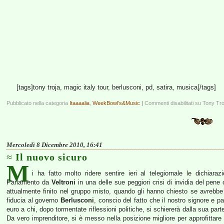
[tags]tony troja, magic italy tour, berlusconi, pd, satira, musica[/tags]
Pubblicato nella categoria
Itaaaalia
,
WeekBowl's&Music
|
Commenti disabilitati
su Tony Troj
Mercoledì 8 Dicembre 2010, 16:41
Il nuovo sicuro
M
i ha fatto molto ridere sentire ieri al telegiornale le dichiaraz
Parlamento da
Veltroni
in una delle sue peggiori crisi di invidia del pene
attualmente finito nel gruppo misto, quando gli hanno chiesto se avrebbe
fiducia al governo
Berlusconi
, conscio del fatto che il nostro signore e p
euro a chi, dopo tormentate riflessioni politiche, si schiererà dalla sua par
Da vero imprenditore, si è messo nella posizione migliore per approfittare 