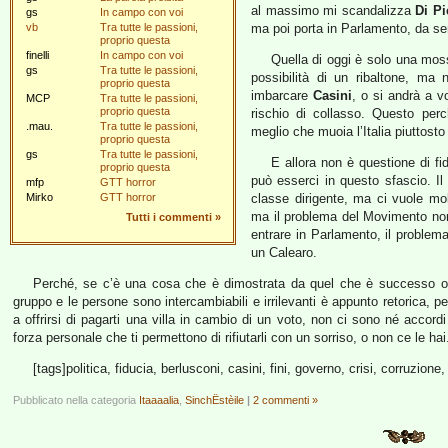
al massimo mi scandalizza
Di Pi
gs
In campo con voi
vb
Tra tutte le passioni,
ma poi porta in Parlamento, da sem
proprio questa
finelli
In campo con voi
Quella di oggi è solo una mos
gs
Tra tutte le passioni,
possibilità di un ribaltone, ma
proprio questa
imbarcare
Casini
, o si andrà a v
MCP
Tra tutte le passioni,
proprio questa
rischio di collasso. Questo per
.mau.
Tra tutte le passioni,
meglio che muoia l’Italia piuttost
proprio questa
gs
Tra tutte le passioni,
E allora non è questione di fi
proprio questa
può esserci in questo sfascio. I
mfp
GTT horror
Mirko
GTT horror
classe dirigente, ma ci vuole mo
ma il problema del Movimento non
Tutti i commenti
»
entrare in Parlamento, il problem
un Calearo.
Perché, se c’è una cosa che è dimostrata da quel che è successo oggi,
gruppo e le persone sono intercambiabili e irrilevanti è appunto retorica,
a offrirsi di pagarti una villa in cambio di un voto, non ci sono né acco
forza personale che ti permettono di rifiutarli con un sorriso, o non ce le hai
[tags]politica, fiducia, berlusconi, casini, fini, governo, crisi, corruzione
Pubblicato nella categoria
Itaaaalia
,
SinchËstèile
|
2 commenti »