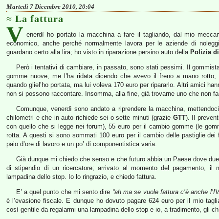
Martedì 7 Dicembre 2010, 20:04
La fattura
V
enerdì ho portato la macchina a fare il tagliando, dal mio mecc
economico, anche perché normalmente lavora per le aziende di noleggi
guardano certo alla lira; ho visto in riparazione persino auto della
Polizia d
Però i tentativi di cambiare, in passato, sono stati pessimi. Il gommis
gomme nuove, me l’ha ridata dicendo che avevo il freno a mano rotto, c
quando gliel’ho portata, ma lui voleva 170 euro per ripararlo. Altri amici h
non si possono raccontare. Insomma, alla fine, già trovarne uno che non fac
Comunque, venerdì sono andato a riprendere la macchina, mettendoci 5
chilometri e che in auto richiede sei o sette minuti (grazie
GTT
). Il preven
con quello che si legge nei forum), 55 euro per il cambio gomme (le gomm
rotta. A questi si sono sommati 100 euro per il cambio delle pastiglie dei f
paio d’ore di lavoro e un po’ di componentistica varia.
Già dunque mi chiedo che senso e che futuro abbia un Paese dove due
di stipendio di un ricercatore; arrivato al momento del pagamento, i
lampadina dello stop. Io lo ringrazio, e chiedo fattura.
E’ a quel punto che mi sento dire
“ah ma se vuole fattura c’è anche l’I
è l’evasione fiscale. E dunque ho dovuto pagare 624 euro per il mio tagli
così gentile da regalarmi una lampadina dello stop e io, a tradimento, gli chi