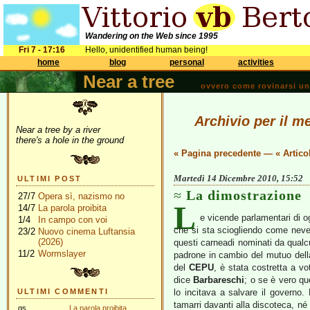
Wandering on the Web since 1995
Fri 7 - 17:16
Hello, unidentified human being!
home
blog
personal
activities
Near a tree
ovvero come rovinarsi una 
Archivio per il m
Near a tree by a river
there's a hole in the ground
« Pagina precedente
—
« Artico
Martedì 14 Dicembre 2010, 15:52
ULTIMI POST
La dimostrazione
27/7
Opera sì, nazismo no
L
14/7
La parola proibita
e vicende parlamentari di o
1/4
In campo con voi
che si sta sciogliendo come neve
23/2
Nuovo cinema Luftansia
(2026)
questi carneadi nominati da qualcu
11/2
Wormslayer
padrone in cambio del mutuo dell
del
CEPU
, è stata costretta a vo
dice
Barbareschi
; o se è vero q
ULTIMI COMMENTI
lo incitava a salvare il governo
tamarri davanti alla discoteca, n
gs
La parola proibita