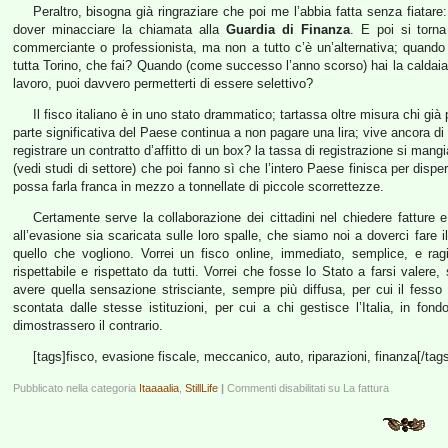
Peraltro, bisogna già ringraziare che poi me l’abbia fatta senza fiatare:
dover minacciare la chiamata alla
Guardia di Finanza
. E poi si torna
commerciante o professionista, ma non a tutto c’è un’alternativa; quando 
tutta Torino, che fai? Quando (come successo l’anno scorso) hai la caldaia ro
lavoro, puoi davvero permetterti di essere selettivo?
Il fisco italiano è in uno stato drammatico; tartassa oltre misura chi 
parte significativa del Paese continua a non pagare una lira; vive ancora di
registrare un contratto d’affitto di un box? la tassa di registrazione si mangi
(vedi studi di settore) che poi fanno sì che l’intero Paese finisca per disp
possa farla franca in mezzo a tonnellate di piccole scorrettezze.
Certamente serve la collaborazione dei cittadini nel chiedere fatture
all’evasione sia scaricata sulle loro spalle, che siamo noi a doverci fare i
quello che vogliono. Vorrei un fisco online, immediato, semplice, e rag
rispettabile e rispettato da tutti. Vorrei che fosse lo Stato a farsi valere
avere quella sensazione strisciante, sempre più diffusa, per cui il fess
scontata dalle stesse istituzioni, per cui a chi gestisce l’Italia, in fo
dimostrassero il contrario.
[tags]fisco, evasione fiscale, meccanico, auto, riparazioni, finanza[/tags
Pubblicato nella categoria
Itaaaalia
,
StillLife
|
Commenti disabilitati
su La fattura