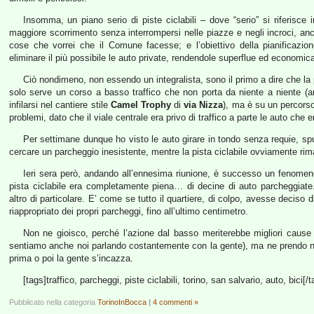
Insomma, un piano serio di piste ciclabili – dove “serio” si riferisce 
maggiore scorrimento senza interrompersi nelle piazze e negli incroci, anc
cose che vorrei che il Comune facesse; e l’obiettivo della pianificazio
eliminare il più possibile le auto private, rendendole superflue ed economi
Ciò nondimeno, non essendo un integralista, sono il primo a dire che la 
solo serve un corso a basso traffico che non porta da niente a niente (
infilarsi nel cantiere stile
Camel Trophy
di
via Nizza
), ma è su un percorso
problemi, dato che il viale centrale era privo di traffico a parte le auto ch
Per settimane dunque ho visto le auto girare in tondo senza requie, sp
cercare un parcheggio inesistente, mentre la pista ciclabile ovviamente r
Ieri sera però, andando all’ennesima riunione, è successo un fenomeno
pista ciclabile era completamente piena… di decine di auto parcheggiate.
altro di particolare. E’ come se tutto il quartiere, di colpo, avesse decis
riappropriato dei propri parcheggi, fino all’ultimo centimetro.
Non ne gioisco, perché l’azione dal basso meriterebbe migliori cause 
sentiamo anche noi parlando costantemente con la gente), ma ne prendo not
prima o poi la gente s’incazza.
[tags]traffico, parcheggi, piste ciclabili, torino, san salvario, auto, bici[/t
Pubblicato nella categoria
TorinoInBocca
|
4 commenti »