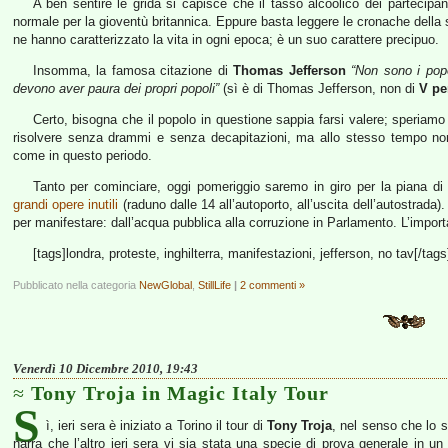
A ben sentire le grida si capisce che il tasso alcoolico dei partecipan
normale per la gioventù britannica. Eppure basta leggere le cronache della 
ne hanno caratterizzato la vita in ogni epoca; è un suo carattere precipuo.
Insomma, la famosa citazione di
Thomas Jefferson
“Non sono i popo
devono aver paura dei propri popoli”
(sì è di Thomas Jefferson, non di
V pe
Certo, bisogna che il popolo in questione sappia farsi valere; speriamo t
risolvere senza drammi e senza decapitazioni, ma allo stesso tempo non
come in questo periodo.
Tanto per cominciare, oggi pomeriggio saremo in giro per la piana d
grandi opere inutili
(raduno dalle 14 all’autoporto, all’uscita dell’autostrada
per manifestare: dall’acqua pubblica alla corruzione in Parlamento. L’impor
[tags]londra, proteste, inghilterra, manifestazioni, jefferson, no tav[/tags
Pubblicato nella categoria
NewGlobal
,
StillLife
|
2 commenti »
Venerdì 10 Dicembre 2010, 19:43
Tony Troja in Magic Italy Tour
S
ì, ieri sera è iniziato a Torino il tour di
Tony Troja
, nel senso che lo s
narra che l’altro ieri sera vi sia stata una specie di prova generale in u