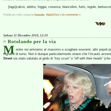
[tags]calcio, arbitro, foggia, cosenza, biancolino, furto, regole, berluscon
Pubblicato nella categoria
Itaaaalia
,
VitaDaToro
|
Un commento »
Sabato 11 Dicembre 2010, 12:10
Rotolando per la via
M
entre noi arriviamo al massimo a scagliare souvenir, altri popoli pi
regnanti di turno. Non è dunque particolarmente strano che l’incauto avventu
Street
sia stato salutato al grido di
“tory scum”
e
“off with their heads”
(che 