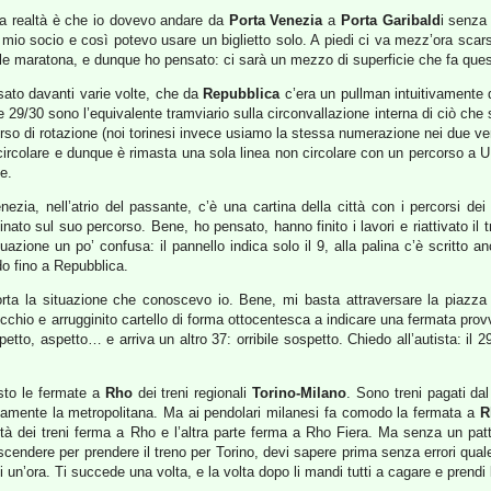
E la realtà è che io dovevo andare da
Porta Venezia
a
Porta Garibald
i senza
 mio socio e così potevo usare un biglietto solo. A piedi ci va mezz’ora scar
le maratona, e dunque ho pensato: ci sarà un mezzo di superficie che fa quest
sato davanti varie volte, che da
Repubblica
c’era un pullman intuitivament
 29/30 sono l’equivalente tramviario sulla circonvallazione interna di ciò che s
verso di rotazione (noi torinesi invece usiamo la stessa numerazione nei due versi
a circolare e dunque è rimasta una sola linea non circolare con un percorso a
e.
nezia, nell’atrio del passante, c’è una cartina della città con i percorsi d
tinato sul suo percorso. Bene, ho pensato, hanno finito i lavori e riattivato il
uazione un po’ confusa: il pannello indica solo il 9, alla palina c’è scritto 
do fino a Repubblica.
iporta la situazione che conoscevo io. Bene, mi basta attraversare la piazz
ecchio e arrugginito cartello di forma ottocentesca a indicare una fermata provv
to, aspetto… e arriva un altro 37: orribile sospetto. Chiedo all’autista: il 2
isto le fermate a
Rho
dei treni regionali
Torino-Milano
. Sono treni pagati da
ttamente la metropolitana. Ma ai pendolari milanesi fa comodo la fermata a
R
età dei treni ferma a Rho e l’altra parte ferma a Rho Fiera. Ma senza un pat
scendere per prendere il treno per Torino, devi sapere prima senza errori quale 
i un’ora. Ti succede una volta, e la volta dopo li mandi tutti a cagare e prendi 