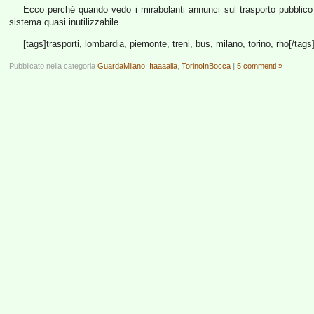
Ecco perché quando vedo i mirabolanti annunci sul trasporto pubblico so
sistema quasi inutilizzabile.
[tags]trasporti, lombardia, piemonte, treni, bus, milano, torino, rho[/tags
Pubblicato nella categoria
GuardaMilano
,
Itaaaalia
,
TorinoInBocca
|
5 commenti »