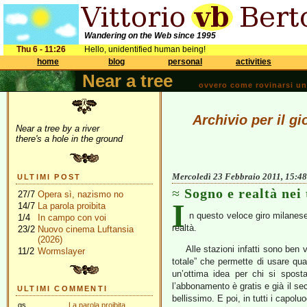
Wandering on the Web since 1995
Thu 6 - 11:26
Hello, unidentified human being!
home
blog
personal
activities
Near a tree
ovvero come rovinarsi una 
Archivio per il g
Near a tree by a river
there's a hole in the ground
Mercoledì 23 Febbraio 2011, 15:48
ULTIMI POST
Sogno e realtà nei
27/7
Opera sì, nazismo no
I
14/7
La parola proibita
n questo veloce giro milanese 
1/4
In campo con voi
realtà.
23/2
Nuovo cinema Luftansia
(2026)
Alle stazioni infatti sono ben 
11/2
Wormslayer
totale” che permette di usare qua
un’ottima idea per chi si sposta
l’abbonamento è gratis e già il se
ULTIMI COMMENTI
bellissimo. E poi, in tutti i capol
gs
La parola proibita