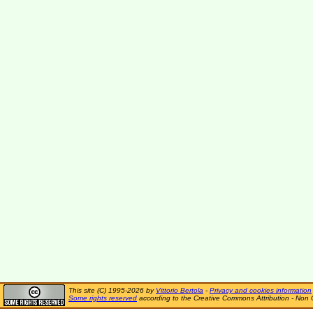
This site (C) 1995-2026 by
Vittorio Bertola
-
Privacy and cookies information
Some rights reserved
according to the Creative Commons Attribution - Non 