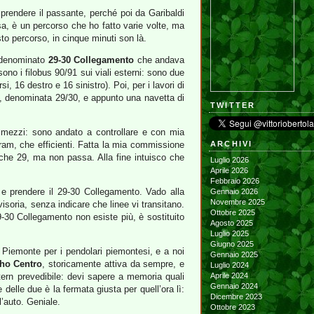
 prendere il passante, perché poi da Garibaldi
sa, è un percorso che ho fatto varie volte, ma
o percorso, in cinque minuti son là.
e denominato
29-30 Collegamento
che andava
ono i filobus 90/91 sui viali esterni: sono due
, 16 destro e 16 sinistro). Poi, per i lavori di
 U, denominata 29/30, e appunto una navetta di
TWITTER
ei mezzi: sono andato a controllare e con mia
 tram, che efficienti. Fatta la mia commissione
ARCHIVI
anche 29, ma non passa. Alla fine intuisco che
Luglio 2026
Aprile 2026
Febbraio 2026
a e prendere il 29-30 Collegamento. Vado alla
Gennaio 2026
Novembre 2025
isoria, senza indicare che linee vi transitano.
Ottobre 2025
9-30 Collegamento non esiste più, è sostituito
Agosto 2025
Luglio 2025
Giugno 2025
l Piemonte per i pendolari piemontesi, e a noi
Gennaio 2025
ho Centro
, storicamente attiva da sempre, e
Luglio 2024
tern prevedibile: devi sapere a memoria quali
Aprile 2024
Gennaio 2024
delle due è la fermata giusta per quell’ora lì:
Dicembre 2023
l’auto. Geniale.
Ottobre 2023