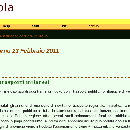
help
stuff
biz
admin
brillante carriera in Italia
iorno 23 Febbraio 2011
 trasporti milanesi
mi è capitato di scontrarmi di nuovo con i trasporti pubblici lombardi, e di v
visibili gli annunci di una serie di novità nel trasporto regionale: in pratica 
lsiasi mezzo pubblico in tutta la
Lombardia
, dal bus alle funivie, dai tren
 molto. Poi, la regione offre sconti sugli abbonamenti familiari: addirittu
condo lo paga pochissimo, e inoltre ogni abbonato adulto può portare con sè u
uoghi di provincia viene introdotto l’abbonamento treno + mezzi urbani. Fantasti