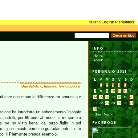
Italiano
English
Piemonteis
INFO
:Home:
:About:
FEBBRAIO 2011
L
M
M
G
V
S
D
1
2
3
4
5
6
GuardaMilano
,
Itaaaalia
,
TorinoInBocca
7
8
9
10
11
12
13
erificare con mano la differenza tra annuncio e
14
15
16
17
18
19
20
21
22
23
24
25
26
27
28
la regione ha introdotto un abbonamento “globale
« Gen
Mar »
i ai battelli, per 99 euro al mese. E mi sembra
ra, se ho visto bene, dal terzo figlio in poi
FACEBOOK
n figlio o nipote bambino gratuitamente. Tutto
co, il
Piemonte
prenda esempio.