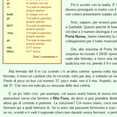
gs
In campo con voi
Poi ti scontri con la realtà. 
vb
Tra tutte le passioni,
dovevo proseguire in metro con il
proprio questa
non volevo presentarmi sudato sti
finelli
In campo con voi
gs
Tra tutte le passioni,
proprio questa
Anzi, sapevo, per esserci pas
MCP
Tra tutte le passioni,
a Garibaldi. Questo perché le linee
proprio questa
circolari e il numero distingue il 
.mau.
Tra tutte le passioni,
Porta Nuova
, hanno interrotto l
proprio questa
gs
Tra tutte le passioni,
collegamento per il tratto mancant
proprio questa
mfp
GTT horror
Ora, alla stazione di Porta Ve
Mirko
GTT horror
sorpresa ho trovato il 29/30 ripris
Tutti i commenti
»
vado alla fermata, e trovo una sit
qualcosa non va, prendo il 9 e va
Alla fermata del 9 in cui scendo c’è un’altra cartina: questa volta r
fermata, e trovo un cantiere che la circonda; tutto per aria, e soltanto un v
Perdo di poco un bus col numero 37: poco male, non è il mio. Aspetto, aspet
dal 37. Che non era indicato su nessuna delle due cartine.
E’ un po’ tutto così: per esempio, col nuovo orario hanno di nuovo riv
piemontesi serve che fermino a
Rho Fiera
, da dove si può prendere dire
allora giù di comitati e proteste. La soluzione? Col nuovo orario, circa m
fermano qui e quali fermano là. Se tu arrivi dal passante ferroviario e vuoi 
se no, scendi e ti vedi il regionale sfrecciare davanti senza fermarsi, e perd