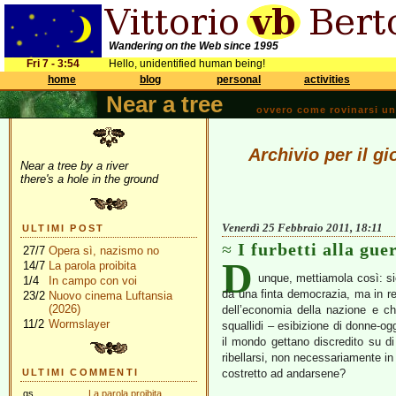
Wandering on the Web since 1995
Fri 7 - 3:54
Hello, unidentified human being!
home
blog
personal
activities
Near a tree
ovvero come rovinarsi una 
Archivio per il g
Near a tree by a river
there's a hole in the ground
Venerdì 25 Febbraio 2011, 18:11
ULTIMI POST
I furbetti alla gue
27/7
Opera sì, nazismo no
D
14/7
La parola proibita
unque, mettiamola così: si
1/4
In campo con voi
da una finta democrazia, ma in re
23/2
Nuovo cinema Luftansia
(2026)
dell’economia della nazione e c
11/2
Wormslayer
squallidi – esibizione di donne-ogg
il mondo gettano discredito su d
ribellarsi, non necessariamente in
ULTIMI COMMENTI
costretto ad andarsene?
gs
La parola proibita