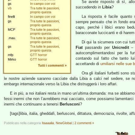
Se avete risposto di sì, all
gs
In campo con voi
succedendo in
Libia
?
vb
Tra tutte le passioni,
proprio questa
La risposta è facile quanto
finelli
In campo con voi
gs
Tra tutte le passioni,
sempre pensato che in fondo era
proprio questa
capo, perché i libici erano bedu
MCP
Tra tutte le passioni,
baracconate luccicanti e di harem
proprio questa
.mau.
Tra tutte le passioni,
Di qui la sicumera con cui tutt
proprio questa
gs
Tra tutte le passioni,
Fiat
passando per
Unicredit
– s
proprio questa
autocomplimentandosi per la fur
mfp
GTT horror
contando sul fatto che tanto lui
Mirko
GTT horror
accettando di
umiliarsi nelle sue 
Tutti i commenti
»
Ora gli italiani furbetti sono s
le nostre aziende saranno cacciate dalla Libia a calci nel sedere, se 
embargo internazionale verso la Libia che distruggerà i loro affari.
E in più, a noi italiani resta in mano un’ultima domanda: ma se abbiamo 
fessi inermi che non l’avrebbero mai cacciato, come possiamo lamentarci d
inermi che continuano a tenersi
Berlusconi
?
[tags]libia, italia, gheddafi, berlusconi, dittatura, democrazia, rivolte, affa
Pubblicato nella categoria
Itaaaalia
,
NewGlobal
|
2 commenti »