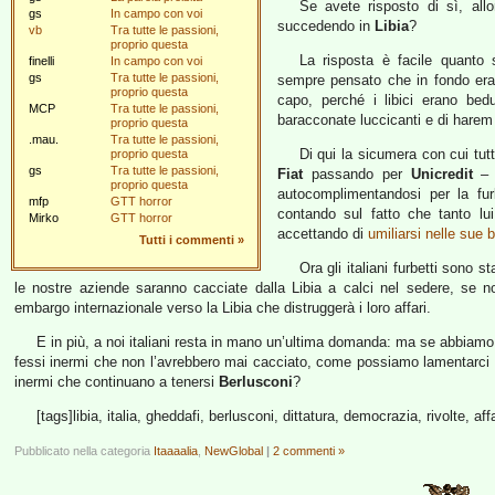
Se avete risposto di sì, all
gs
In campo con voi
succedendo in
Libia
?
vb
Tra tutte le passioni,
proprio questa
La risposta è facile quanto
finelli
In campo con voi
gs
Tra tutte le passioni,
sempre pensato che in fondo era
proprio questa
capo, perché i libici erano bedu
MCP
Tra tutte le passioni,
baracconate luccicanti e di harem
proprio questa
.mau.
Tra tutte le passioni,
Di qui la sicumera con cui tutt
proprio questa
gs
Tra tutte le passioni,
Fiat
passando per
Unicredit
– s
proprio questa
autocomplimentandosi per la fur
mfp
GTT horror
contando sul fatto che tanto lui
Mirko
GTT horror
accettando di
umiliarsi nelle sue 
Tutti i commenti
»
Ora gli italiani furbetti sono s
le nostre aziende saranno cacciate dalla Libia a calci nel sedere, se 
embargo internazionale verso la Libia che distruggerà i loro affari.
E in più, a noi italiani resta in mano un’ultima domanda: ma se abbiamo 
fessi inermi che non l’avrebbero mai cacciato, come possiamo lamentarci d
inermi che continuano a tenersi
Berlusconi
?
[tags]libia, italia, gheddafi, berlusconi, dittatura, democrazia, rivolte, affa
Pubblicato nella categoria
Itaaaalia
,
NewGlobal
|
2 commenti »