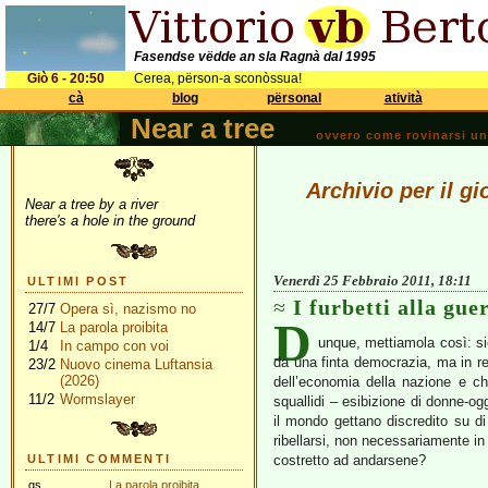
Fasendse vëdde an sla Ragnà dal 1995
Giò 6 - 20:50
Cerea, përson-a sconòssua!
cà
blog
përsonal
atività
Near a tree
ovvero come rovinarsi una 
Archivio per il g
Near a tree by a river
there's a hole in the ground
Venerdì 25 Febbraio 2011, 18:11
ULTIMI POST
I furbetti alla gue
27/7
Opera sì, nazismo no
D
14/7
La parola proibita
unque, mettiamola così: si
1/4
In campo con voi
da una finta democrazia, ma in re
23/2
Nuovo cinema Luftansia
(2026)
dell’economia della nazione e c
11/2
Wormslayer
squallidi – esibizione di donne-ogg
il mondo gettano discredito su d
ribellarsi, non necessariamente in
ULTIMI COMMENTI
costretto ad andarsene?
gs
La parola proibita