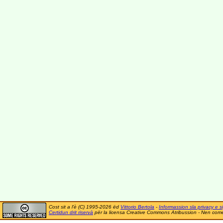
Cost sit a l'è (C) 1995-2026 ëd
Vittorio Bertola
-
Informassion sla privacy e si
Certidun drit riservà
për la licensa Creative Commons Atribussion - Nen comer