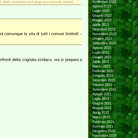
Settembre 2023
. Both comments and pings are currently closed.
Agosto 2023
Luglio 2023
Giugno 2023
Maggio 2023
Aprile 2023
Dicembre 2022
comunque la vita di tutti i comuni limitrofi –
Novembre 2022
Ottobre 2022
Settembre 2022
Agosto 2022
Luglio 2022
Giugno 2022
fronti della cognata sindaco, ora si prepara a
Aprile 2022
Marzo 2022
Febbraio 2022
Gennaio 2022
Dicembre 2021
Ottobre 2021
Settembre 2021
Agosto 2021
Luglio 2021
Giugno 2021
Maggio 2021
Aprile 2021
Marzo 2021
Febbraio 2021
Gennaio 2021
Dicembre 2020
Novembre 2020