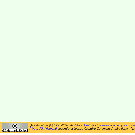
Questo sito è (C) 1995-2026 di
Vittorio Bertola
-
Informativa privacy e cooki
Alcuni diritti riservati
secondo la licenza Creative Commons Attribuzione - No