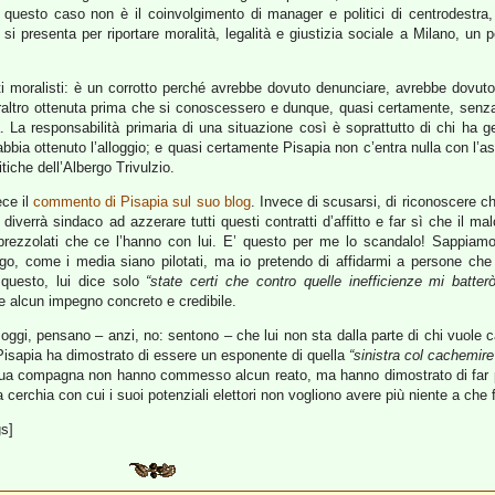
n questo caso non è il coinvolgimento di manager e politici di centrodestra, 
si presenta per riportare moralità, legalità e giustizia sociale a Milano, un
i moralisti: è un corrotto perché avrebbe dovuto denunciare, avrebbe dovuto
raltro ottenuta prima che si conoscessero e dunque, quasi certamente, sen
 La responsabilità primaria di una situazione così è soprattutto di chi ha
bia ottenuto l’alloggio; e quasi certamente Pisapia non c’entra nulla con l’a
itiche dell’Albergo Trivulzio.
ece il
commento di Pisapia sul suo blog
. Invece di scusarsi, di riconoscere 
e diverrà sindaco ad azzerare tutti questi contratti d’affitto e far sì che il m
i prezzolati che ce l’hanno con lui. E’ questo per me lo scandalo! Sappiamo
uogo, come i media siano pilotati, ma io pretendo di affidarmi a persone ch
u questo, lui dice solo
“state certi che contro quelle inefficienze mi batterò
e alcun impegno concreto e credibile.
oggi, pensano – anzi, no: sentono – che lui non sta dalla parte di chi vuole 
. Pisapia ha dimostrato di essere un esponente di quella
“sinistra col cachemire
 sua compagna non hanno commesso alcun reato, ma hanno dimostrato di far parte 
cerchia con cui i suoi potenziali elettori non vogliono avere più niente a che 
gs]