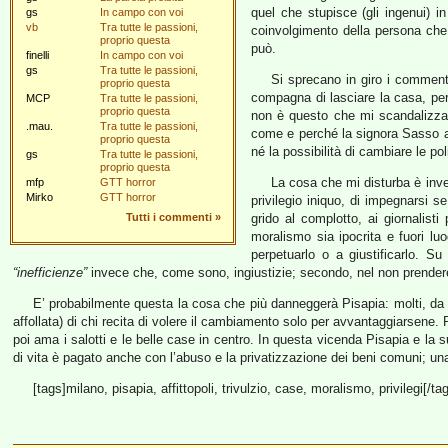
quel che stupisce (gli ingenui) i
gs
In campo con voi
vb
Tra tutte le passioni,
coinvolgimento della persona che 
proprio questa
può.
finelli
In campo con voi
gs
Tra tutte le passioni,
Si sprecano in giro i comment
proprio questa
compagna di lasciare la casa, pe
MCP
Tra tutte le passioni,
proprio questa
non è questo che mi scandalizza.
.mau.
Tra tutte le passioni,
come e perché la signora Sasso ab
proprio questa
né la possibilità di cambiare le pol
gs
Tra tutte le passioni,
proprio questa
La cosa che mi disturba è inv
mfp
GTT horror
Mirko
GTT horror
privilegio iniquo, di impegnarsi s
Tutti i commenti
»
grido al complotto, ai giornalist
moralismo sia ipocrita e fuori l
perpetuarlo o a giustificarlo. S
“inefficienze”
invece che, come sono, ingiustizie; secondo, nel non prender
E’ probabilmente questa la cosa che più danneggerà Pisapia: molti, da 
affollata) di chi recita di volere il cambiamento solo per avvantaggiarsene
poi ama i salotti e le belle case in centro. In questa vicenda Pisapia e la
di vita è pagato anche con l’abuso e la privatizzazione dei beni comuni; una 
[tags]milano, pisapia, affittopoli, trivulzio, case, moralismo, privilegi[/ta