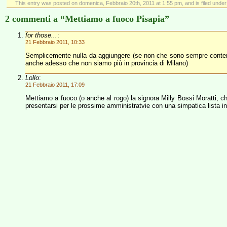
This entry was posted on domenica, Febbraio 20th, 2011 at 1:55 pm, and is filed unde
2 commenti a “Mettiamo a fuoco Pisapia”
for those...
:
21 Febbraio 2011, 10:33
Semplicemente nulla da aggiungere (se non che sono sempre contento d
anche adesso che non siamo più in provincia di Milano)
Lollo
:
21 Febbraio 2011, 17:09
Mettiamo a fuoco (o anche al rogo) la signora Milly Bossi Moratti, c
presentarsi per le prossime amministratvie con una simpatica lista in