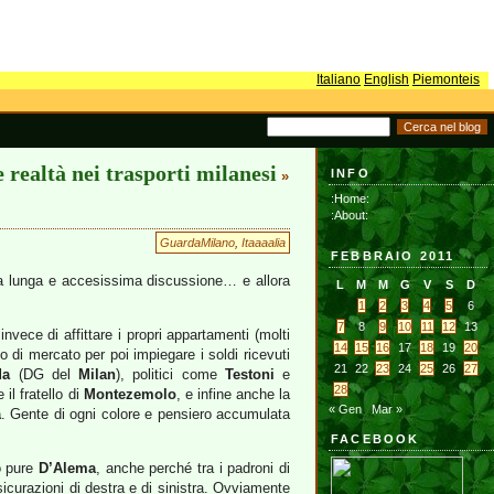
Italiano
English
Piemonteis
 realtà nei trasporti milanesi
INFO
»
:Home:
:About:
GuardaMilano
,
Itaaaalia
FEBBRAIO 2011
na lunga e accesissima discussione… e allora
L
M
M
G
V
S
D
1
2
3
4
5
6
7
8
9
10
11
12
13
 invece di affittare i propri appartamenti (molti
14
15
16
17
18
19
20
o di mercato per poi impiegare i soldi ricevuti
21
22
23
24
25
26
27
da
(DG del
Milan
), politici come
Testoni
e
28
il fratello di
Montezemolo
, e infine anche la
« Gen
Mar »
a
. Gente di ogni colore e pensiero accumulata
FACEBOOK
o pure
D’Alema
, anche perché tra i padroni di
sicurazioni di destra e di sinistra. Ovviamente