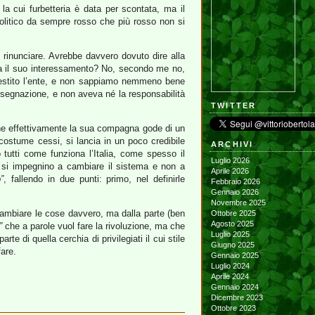
la cui furbetteria è data per scontata, ma il
 politico da sempre rosso che più rosso non si
 rinunciare. Avrebbe davvero dovuto dire alla
za il suo interessamento? No, secondo me no,
 gestito l’ente, e non sappiamo nemmeno bene
ssegnazione, e non aveva né la responsabilità
TWITTER
che effettivamente la sua compagna gode di un
alcostume cessi, si lancia in un poco credibile
ARCHIVI
 tutti come funziona l’Italia, come spesso il
Luglio 2026
e si impegnino a cambiare il sistema e non a
Aprile 2026
”
, fallendo in due punti: primo, nel definirle
Febbraio 2026
Gennaio 2026
Novembre 2025
cambiare le cose davvero, ma dalla parte (ben
Ottobre 2025
Agosto 2025
”
che a parole vuol fare la rivoluzione, ma che
Luglio 2025
di quella cerchia di privilegiati il cui stile
Giugno 2025
fare.
Gennaio 2025
Luglio 2024
Aprile 2024
Gennaio 2024
Dicembre 2023
Ottobre 2023