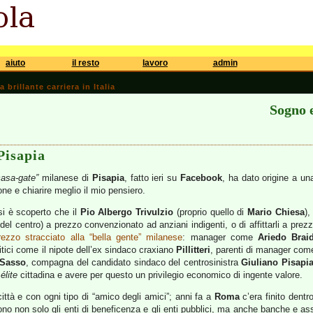
aiuto
il resto
lavoro
admin
brillante carriera in Italia
Sogno e
Pisapia
casa-gate”
milanese di
Pisapia
, fatto ieri su
Facebook
, ha dato origine a u
one e chiarire meglio il mio pensiero.
i è scoperto che il
Pio Albergo Trivulzio
(proprio quello di
Mario Chiesa
),
del centro) a prezzo convenzionato ad anziani indigenti, o di affittarli a prezz
rezzo stracciato alla “bella gente” milanese
: manager come
Ariedo Brai
olitici come il nipote dell’ex sindaco craxiano
Pillitteri
, parenti di manager come 
 Sasso
, compagna del candidato sindaco del centrosinistra
Giuliano Pisapi
a
élite
cittadina e avere per questo un privilegio economico di ingente valore.
ttà e con ogni tipo di “amico degli amici”; anni fa a
Roma
c’era finito dentr
ono non solo gli enti di beneficenza e gli enti pubblici, ma anche banche e as