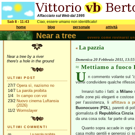
Affacciato sul Web dal 1995
Sab 8 - 11:43
Ciao, essere umano non identificato!
home
blog
personale
attività
Near a tree
ovvero come rovinarsi una 
La pazzia
«
Near a tree by a river
Domenica 20 Febbraio 2011, 13:55
there's a hole in the ground
Mettiamo a fuoco 
U
n commento volante sul
“
ULTIMI POST
vorrei condividere qualche riflessi
27/7
Opera sì, nazismo no
14/7
La parola proibita
Innanzi tutto i fatti: a
Milano
s
1/4
In campo con voi
nelle zone più eleganti e costose 
23/2
Nuovo cinema Luftansia
per l’assistenza, li
affittava a p
(2026)
Buonocuore
(
PDL
), parenti di p
11/2
Wormslayer
giornalista di
Repubblica
Cinzia
da una cosa sola: far parte di un
ULTIMI COMMENTI
Quanto sopra accade in ogni ci
casa molto gentili e generosi ci s
gs
La parola proibita