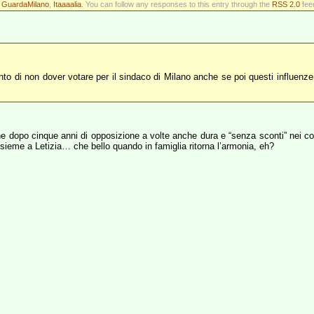
r
GuardaMilano
,
Itaaaalia
. You can follow any responses to this entry through the
RSS 2.0
feed
i non dover votare per il sindaco di Milano anche se poi questi influenzerà 
he dopo cinque anni di opposizione a volte anche dura e “senza sconti” nei con
sieme a Letizia… che bello quando in famiglia ritorna l’armonia, eh?