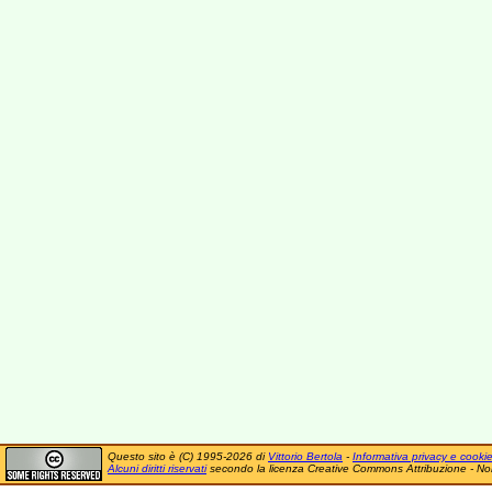
Questo sito è (C) 1995-2026 di
Vittorio Bertola
-
Informativa privacy e cooki
Alcuni diritti riservati
secondo la licenza Creative Commons Attribuzione - No