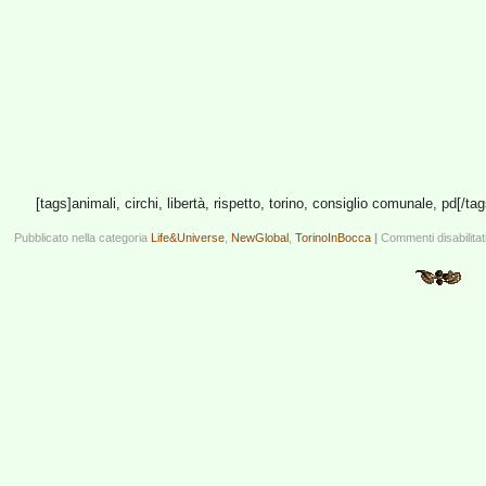
[tags]animali, circhi, libertà, rispetto, torino, consiglio comunale, pd[/tag
Pubblicato nella categoria
Life&Universe
,
NewGlobal
,
TorinoInBocca
|
Commenti disabilitat