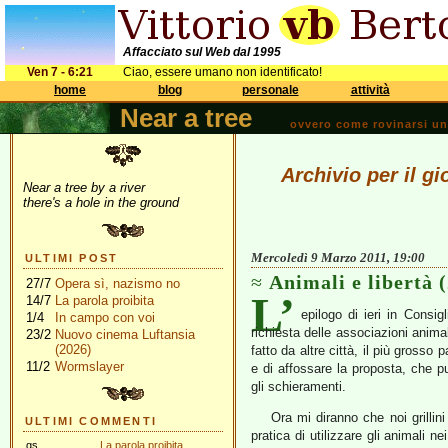
Affacciato sul Web dal 1995
Ven 7 - 6:21
Ciao, essere umano non identificato!
home
blog
personale
attività
Near a tree
ovvero come rovinarsi una 
Archivio per il g
Near a tree by a river
there's a hole in the ground
Mercoledì 9 Marzo 2011, 19:00
ULTIMI POST
Animali e libertà (
27/7
Opera sì, nazismo no
L’
14/7
La parola proibita
epilogo di ieri in Consi
1/4
In campo con voi
richiesta delle associazioni anima
23/2
Nuovo cinema Luftansia
(2026)
fatto da altre città, il più grosso 
11/2
Wormslayer
e di affossare la proposta, che 
gli schieramenti.
Ora mi diranno che noi grilli
ULTIMI COMMENTI
pratica di utilizzare gli animali ne
gs
La parola proibita