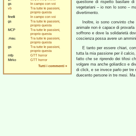
questione di rispetto basilare di
gs
In campo con voi
vegetariani – io non lo sono – m
vb
Tra tutte le passioni,
proprio questa
divertimento.
finelli
In campo con voi
gs
Tra tutte le passioni,
Inoltre, io sono convinto che
proprio questa
animale non è capace di provarla
MCP
Tra tutte le passioni,
soffrono e dove la solidarietà dov
proprio questa
coscienza possa avere un amminis
.mau.
Tra tutte le passioni,
proprio questa
gs
Tra tutte le passioni,
E tanto per essere chiari, co
proprio questa
tutta la mia passione per il calci
mfp
GTT horror
fatto che se riprendo dei tifosi c
Mirko
GTT horror
volgare ma anche goliardico e dive
Tutti i commenti
»
di click, e se invece parlo per tre
duecento persone in tre mesi. Ma 