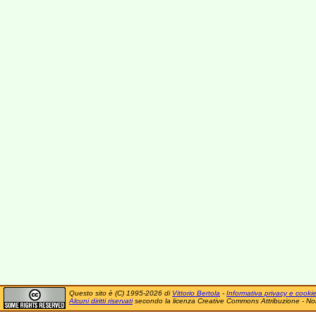
Questo sito è (C) 1995-2026 di
Vittorio Bertola
-
Informativa privacy e cooki
Alcuni diritti riservati
secondo la licenza Creative Commons Attribuzione - No