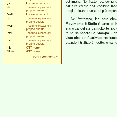
settimana. Nel frattempo, comunqu
gs
In campo con voi
per tutti coloro che vogliono le
vb
Tra tutte le passioni,
proprio questa
meglio alcune questioni più import
finelli
In campo con voi
gs
Tra tutte le passioni,
Nel frattempo, ieri sera abbi
proprio questa
Movimento 5 Stelle
è famoso. 
MCP
Tra tutte le passioni,
erano cancellate da molto tempo e
proprio questa
fa ne ha parlato
La Stampa
. Abb
.mau.
Tra tutte le passioni,
proprio questa
visto che non è arrivato, abbiamo 
gs
Tra tutte le passioni,
quando il traffico è ridotto, e ha rid
proprio questa
mfp
GTT horror
Mirko
GTT horror
Tutti i commenti
»