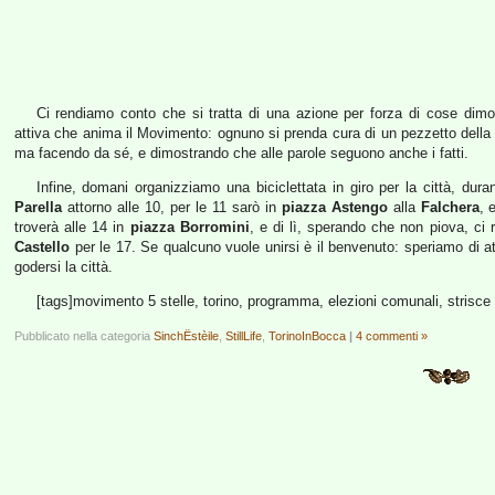
Ci rendiamo conto che si tratta di una azione per forza di cose dimos
attiva che anima il Movimento: ognuno si prenda cura di un pezzetto della 
ma facendo da sé, e dimostrando che alle parole seguono anche i fatti.
Infine, domani organizziamo una biciclettata in giro per la città, dur
Parella
attorno alle 10, per le 11 sarò in
piazza Astengo
alla
Falchera
, 
troverà alle 14 in
piazza Borromini
, e di lì, sperando che non piova, ci 
Castello
per le 17. Se qualcuno vuole unirsi è il benvenuto: speriamo di at
godersi la città.
[tags]movimento 5 stelle, torino, programma, elezioni comunali, strisce 
Pubblicato nella categoria
SinchËstèile
,
StillLife
,
TorinoInBocca
|
4 commenti »