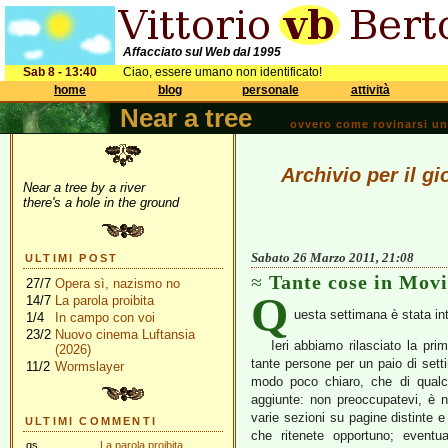
Affacciato sul Web dal 1995
Sab 8 - 13:40
Ciao, essere umano non identificato!
home
blog
personale
attività
Near a tree
ovvero come rovinarsi una 
Archivio per il g
Near a tree by a river
there's a hole in the ground
Sabato 26 Marzo 2011, 21:08
ULTIMI POST
Tante cose in Mov
27/7
Opera sì, nazismo no
Q
14/7
La parola proibita
uesta settimana è stata in
1/4
In campo con voi
23/2
Nuovo cinema Luftansia
Ieri abbiamo rilasciato la pr
(2026)
tante persone per un paio di set
11/2
Wormslayer
modo poco chiaro, che di qualc
aggiunte: non preoccupatevi, è n
varie sezioni su pagine distinte e
ULTIMI COMMENTI
che ritenete opportuno; eventu
gs
La parola proibita