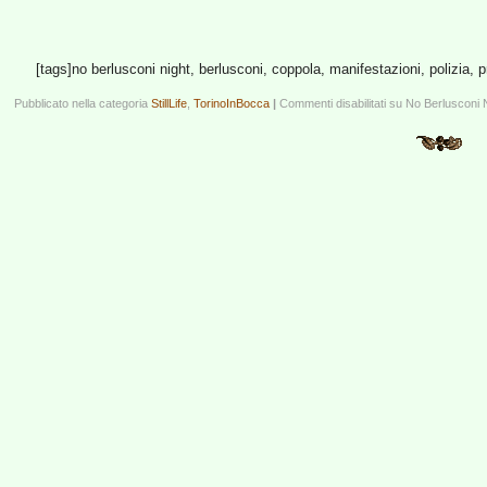
[tags]no berlusconi night, berlusconi, coppola, manifestazioni, polizia, p
Pubblicato nella categoria
StillLife
,
TorinoInBocca
|
Commenti disabilitati
su No Berlusconi N