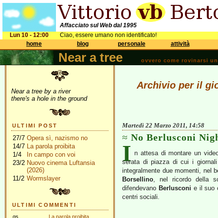
Affacciato sul Web dal 1995
Lun 10 - 12:00
Ciao, essere umano non identificato!
home
blog
personale
attività
Near a tree
ovvero come rovinarsi una 
Archivio per il g
Near a tree by a river
there's a hole in the ground
Martedì 22 Marzo 2011, 14:58
ULTIMI POST
No Berlusconi Nig
27/7
Opera sì, nazismo no
I
14/7
La parola proibita
n attesa di montare un vide
1/4
In campo con voi
serata di piazza di cui i giorna
23/2
Nuovo cinema Luftansia
(2026)
integralmente due momenti, nel ben
11/2
Wormslayer
Borsellino
, nel ricordo della s
difendevano
Berlusconi
e il suo 
centri sociali.
ULTIMI COMMENTI
gs
La parola proibita