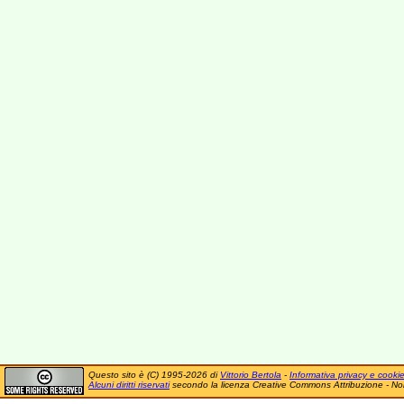
Questo sito è (C) 1995-2026 di
Vittorio Bertola
-
Informativa privacy e cooki
Alcuni diritti riservati
secondo la licenza Creative Commons Attribuzione - No