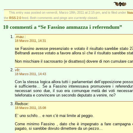
This entry was posted on venerdì, Marzo 18th, 2011 at 2:15 pm, and is filed under
Itaa
the
RSS 2.0
feed. Both comments and pings are currently closed.
10 commenti a “Se Fassino ammazza i referendum”
.mau.
:
18 Marzo 2011, 14:31
se Fassino avesse presenziato e votato il risultato sarebbe stato 
Beltrandi avesse votato a favore allora sì che il risultato sarebbe stat
Non mischiare il sacrosanto (e disatteso) dovere di non cumulare ca
vb
:
18 Marzo 2011, 14:43
Con la stessa logica allora tutti i parlamentari dell’opposizione poss
è sufficiente… Se a Fassino interessava promuovere i referendu
necessari sono due, il suo era comunque metà dei voti necessar
telefonata e convincere un secondo deputato a venire, no?
Redsox
:
18 Marzo 2011, 15:08
E’ uno schifo… e non c’è mai limite al peggio.
Come minimo Fassino , dato che è impegnato a fare campagna ele
pagato, si sarebbe dovuto dimettere da un pezzo…