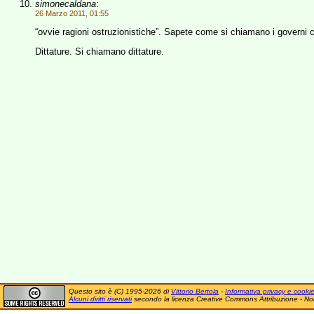
simonecaldana
:
26 Marzo 2011, 01:55
“ovvie ragioni ostruzionistiche”. Sapete come si chiamano i governi ch
Dittature. Si chiamano dittature.
Questo sito è (C) 1995-2026 di
Vittorio Bertola
-
Informativa privacy e cooki
Alcuni diritti riservati
secondo la licenza Creative Commons Attribuzione - No