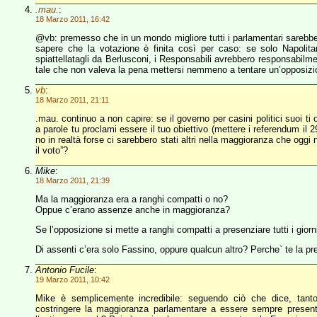
.mau.
:
18 Marzo 2011, 16:42
@vb: premesso che in un mondo migliore tutti i parlamentari sarebber
sapere che la votazione è finita così per caso: se solo Napolitan
spiattellatagli da Berlusconi, i Responsabili avrebbero responsabilm
tale che non valeva la pena mettersi nemmeno a tentare un’opposizi
vb
:
18 Marzo 2011, 21:11
.mau. continuo a non capire: se il governo per casini politici suoi ti o
a parole tu proclami essere il tuo obiettivo (mettere i referendum il 2
no in realtà forse ci sarebbero stati altri nella maggioranza che ogg
il voto”?
Mike
:
18 Marzo 2011, 21:39
Ma la maggioranza era a ranghi compatti o no?
Oppue c’erano assenze anche in maggioranza?
Se l’opposizione si mette a ranghi compatti a presenziare tutti i gio
Di assenti c’era solo Fassino, oppure qualcun altro? Perche` te la pre
Antonio Fucile
:
19 Marzo 2011, 10:42
Mike è semplicemente incredibile: seguendo ciò che dice, tant
costringere la maggioranza parlamentare a essere sempre present