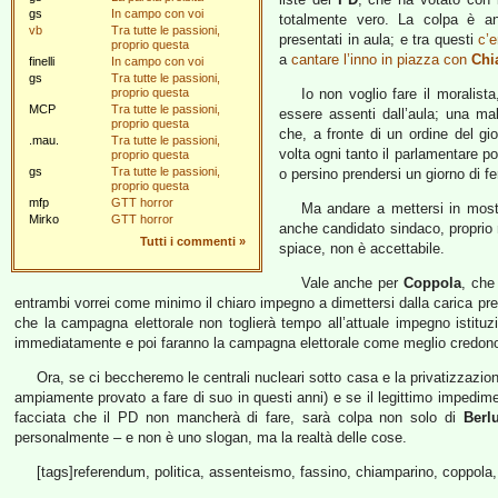
gs
In campo con voi
totalmente vero. La colpa è an
vb
Tra tutte le passioni,
presentati in aula; e tra questi
c’
proprio questa
a
cantare l’inno in piazza con
Chi
finelli
In campo con voi
gs
Tra tutte le passioni,
proprio questa
Io non voglio fare il moralis
MCP
Tra tutte le passioni,
essere assenti dall’aula; una mal
proprio questa
che, a fronte di un ordine del gi
.mau.
Tra tutte le passioni,
volta ogni tanto il parlamentare p
proprio questa
gs
Tra tutte le passioni,
o persino prendersi un giorno di f
proprio questa
mfp
GTT horror
Ma andare a mettersi in most
Mirko
GTT horror
anche candidato sindaco, proprio
Tutti i commenti
»
spiace, non è accettabile.
Vale anche per
Coppola
, che
entrambi vorrei come minimo il chiaro impegno a dimettersi dalla carica p
che la campagna elettorale non toglierà tempo all’attuale impegno istituz
immediatamente e poi faranno la campagna elettorale come meglio credon
Ora, se ci beccheremo le centrali nucleari sotto casa e la privatizzazi
ampiamente provato a fare di suo in questi anni) e se il legittimo impedime
facciata che il PD non mancherà di fare, sarà colpa non solo di
Berl
personalmente – e non è uno slogan, ma la realtà delle cose.
[tags]referendum, politica, assenteismo, fassino, chiamparino, coppola, 