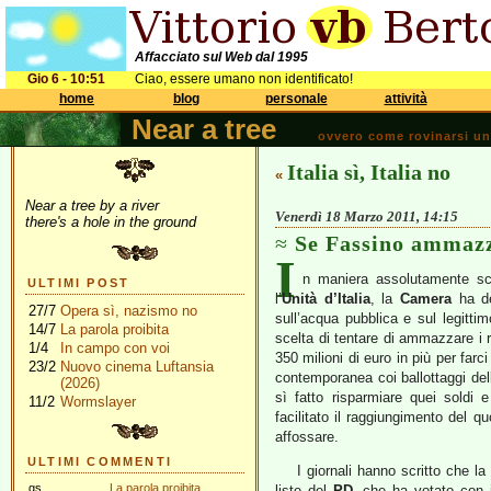
Affacciato sul Web dal 1995
Gio 6 - 10:51
Ciao, essere umano non identificato!
home
blog
personale
attività
Near a tree
ovvero come rovinarsi una 
Italia sì, Italia no
«
Near a tree by a river
Venerdì 18 Marzo 2011, 14:15
there's a hole in the ground
Se Fassino ammazz
I
n maniera assolutamente sci
ULTIMI POST
l’
Unità d’Italia
, la
Camera
ha de
27/7
Opera sì, nazismo no
sull’acqua pubblica e sul legitt
14/7
La parola proibita
scelta di tentare di ammazzare i 
1/4
In campo con voi
350 milioni di euro in più per farc
23/2
Nuovo cinema Luftansia
contemporanea coi ballottaggi de
(2026)
sì fatto risparmiare quei soldi
11/2
Wormslayer
facilitato il raggiungimento del 
affossare.
ULTIMI COMMENTI
I giornali hanno scritto che l
gs
La parola proibita
liste del
PD
, che ha votato con 