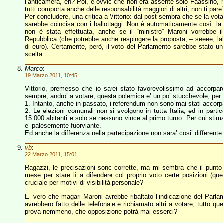
l’anticamera, eh? Poi, è ovvio che non era assente solo Faassino, ma
tutti comporta anche delle responsabilità maggiori di altri, non ti
Per concludere, una critica a Vittorio: dal post sembra che se la vo
sarebbe coincisa con i ballottaggi. Non è automaticamente così: la 
non è stata effettuata, anche se il “ministro” Maroni vorrebbe 
Repubblica (che potrebbe anche respingere la proposta, – seeee, lal
di euro). Certamente, però, il voto del Parlamento sarebbe stato un
scelta.
Marco
:
19 Marzo 2011, 10:45
Vittorio, premesso che io sarei stato favorevolissimo ad accorp
sempre, andro’ a votare, questa polemica e’ un po’ stucchevole, per d
1. Intanto, anche in passato, i referendum non sono mai stati accorpat
2. Le elezioni comunali non si svolgono in tutta Italia, ed in partic
15.000 abitanti e solo se nessuno vince al primo turno. Per cui stimare
e’ palesemente fuorviante.
Ed anche la differenza nella partecipazione non sara’ cosi’ differente 
vb
:
22 Marzo 2011, 15:01
Ragazzi, le precisazioni sono corrette, ma mi sembra che il punto
mese per stare lì a difendere col proprio voto certe posizioni (q
cruciale per motivi di visibilità personale?
E’ vero che magari Maroni avrebbe ribaltato l’indicazione del Parla
avrebbero fatto delle telefonate e richiamato altri a votare, tutto 
prova nemmeno, che opposizione potrà mai esserci?