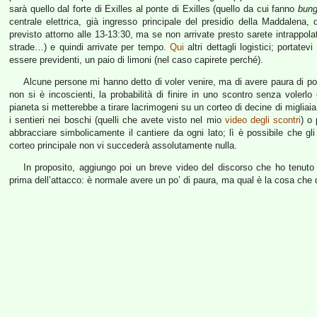
sarà quello dal forte di Exilles al ponte di Exilles (quello da cui fanno
bung
centrale elettrica, già ingresso principale del presidio della Maddalena, 
previsto attorno alle 13-13:30, ma se non arrivate presto sarete intrappolat
strade…) e quindi arrivate per tempo.
Qui
altri dettagli logistici; portat
essere previdenti, un paio di limoni (nel caso capirete perché).
Alcune persone mi hanno detto di voler venire, ma di avere paura di pos
non si è incoscienti, la probabilità di finire in uno scontro senza voler
pianeta si metterebbe a tirare lacrimogeni su un corteo di decine di migliai
i sentieri nei boschi (quelli che avete visto nel mio
video degli scontri
) o
abbracciare simbolicamente il cantiere da ogni lato; lì è possibile che gli
corteo principale non vi succederà assolutamente nulla.
In proposito, aggiungo poi un breve video del discorso che ho tenuto
prima dell’attacco: è normale avere un po’ di paura, ma qual è la cosa che