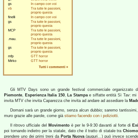
gs
In campo con voi
vb
Tra tutte le passioni,
proprio questa
finelli
In campo con voi
gs
Tra tutte le passioni,
proprio questa
MCP
Tra tutte le passioni,
proprio questa
.mau.
Tra tutte le passioni,
proprio questa
gs
Tra tutte le passioni,
proprio questa
mfp
GTT horror
Mirko
GTT horror
Tutti i commenti
»
Gli MTV Days sono un grande festival commerciale organizzato
Piemonte
,
Esperienza Italia 150
,
La Stampa
e siffatte entità Sì Tav: mi
invita MTV che invita Caparezza che invita ad andare ad assediare la
Mad
Domani sarà un grande giorno, senza alcun dubbio; saremo tantissimi, pa
muro grazie alle parole, come già
stiamo facendo con i poliziotti
.
Il ritrovo ufficiale del
Movimento
è per le 9-9:30 davanti al forte di
Exi
poi tornando indietro per la statale, dato che il tratto di statale tra
Chiomo
prendere uno dei primi treni da
Porta Nuova
(auguri…) può invece scendere