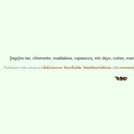
[tags]no tav, chiomonte, maddalena, caparezza, mtv days, corteo, mani
Pubblicato nella categoria
Life&Universe
,
SinchËstèile
,
WeekBowl's&Music
|
Un commento