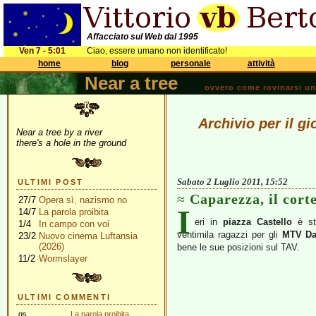
Affacciato sul Web dal 1995
Ven 7 - 5:01
Ciao, essere umano non identificato!
home
blog
personale
attività
Near a tree
ovvero come rovinarsi una 
Archivio per il g
Near a tree by a river
there's a hole in the ground
Sabato 2 Luglio 2011, 15:52
ULTIMI POST
Caparezza, il cort
27/7
Opera sì, nazismo no
I
14/7
La parola proibita
eri in
piazza Castello
è st
1/4
In campo con voi
ventimila ragazzi per gli
MTV Da
23/2
Nuovo cinema Luftansia
(2026)
bene le sue posizioni sul TAV.
11/2
Wormslayer
ULTIMI COMMENTI
gs
La parola proibita