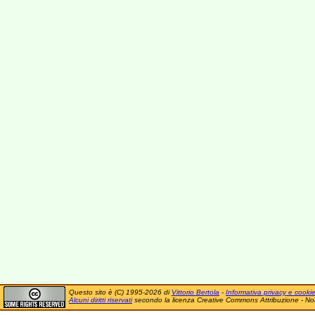
Questo sito è (C) 1995-2026 di
Vittorio Bertola
-
Informativa privacy e cooki
Alcuni diritti riservati
secondo la licenza Creative Commons Attribuzione - No