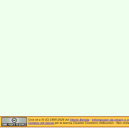
Cost sit a l'è (C) 1995-2026 ëd
Vittorio Bertola
-
Informassion sla privacy e si
Certidun drit riservà
për la licensa Creative Commons Atribussion - Nen comer