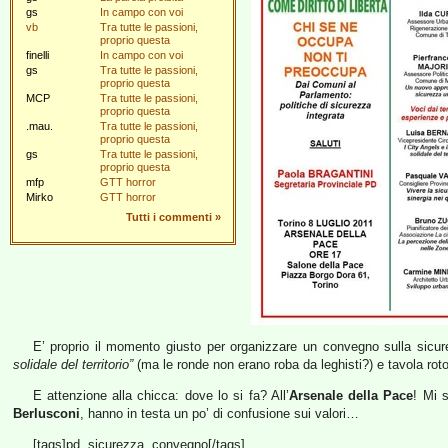
gs
In campo con voi
vb
Tra tutte le passioni,
proprio questa
finelli
In campo con voi
gs
Tra tutte le passioni,
proprio questa
MCP
Tra tutte le passioni,
proprio questa
.mau.
Tra tutte le passioni,
proprio questa
gs
Tra tutte le passioni,
proprio questa
mfp
GTT horror
Mirko
GTT horror
Tutti i commenti
»
E’ proprio il momento giusto per organizzare un convegno sulla sicur
solidale del territorio”
(ma le ronde non erano roba da leghisti?) e tavola roto
E attenzione alla chicca: dove lo si fa? All’
Arsenale della Pace
! Mi 
Berlusconi
, hanno in testa un po’ di confusione sui valori…
[tags]pd, sicurezza, convegno[/tags]