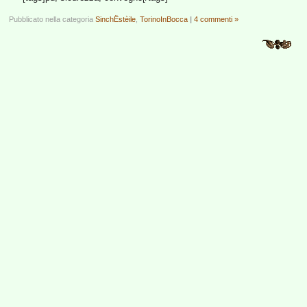
Pubblicato nella categoria
SinchËstèile
,
TorinoInBocca
|
4 commenti »