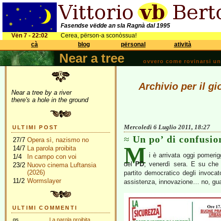
Fasendse vëdde an sla Ragnà dal 1995
Vën 7 - 22:02
Cerea, përson-a sconòssua!
cà
blog
përsonal
atività
Near a tree
ovvero come rovinarsi una 
Archivio per il g
Near a tree by a river
there's a hole in the ground
Mercoledì 6 Luglio 2011, 18:27
ULTIMI POST
Un po’ di confusion
27/7
Opera sì, nazismo no
M
14/7
La parola proibita
i è arrivata oggi pomeri
1/4
In campo con voi
del
PD
, venerdì sera. E su che
23/2
Nuovo cinema Luftansia
(2026)
partito democratico degli invoca
11/2
Wormslayer
assistenza, innovazione… no, gua
ULTIMI COMMENTI
gs
La parola proibita