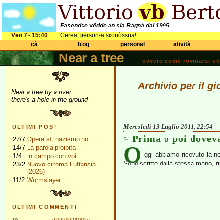
Fasendse vëdde an sla Ragnà dal 1995
Vën 7 - 15:40
Cerea, përson-a sconòssua!
cà
blog
përsonal
atività
Near a tree
ovvero come rovinarsi una 
Archivio per il g
Near a tree by a river
there's a hole in the ground
Mercoledì 13 Luglio 2011, 22:54
ULTIMI POST
Prima o poi dovev
27/7
Opera sì, nazismo no
O
14/7
La parola proibita
ggi abbiamo ricevuto la no
1/4
In campo con voi
Sono scritte dalla stessa mano, rip
23/2
Nuovo cinema Luftansia
(2026)
11/2
Wormslayer
ULTIMI COMMENTI
gs
La parola proibita