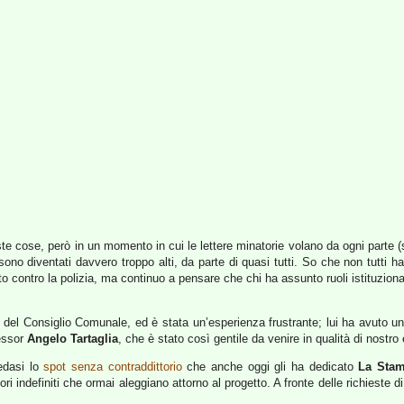
ste cose, però in un momento in cui le lettere minatorie volano da ogni parte 
sono diventati davvero troppo alti, da parte di quasi tutti. So che non tutti h
o contro la polizia, ma continuo a pensare che chi ha assunto ruoli istituziona
del Consiglio Comunale, ed è stata un’esperienza frustrante; lui ha avuto un’
fessor
Angelo Tartaglia
, che è stato così gentile da venire in qualità di nostro
vedasi lo
spot senza contraddittorio
che anche oggi gli ha dedicato
La Sta
ri indefiniti che ormai aleggiano attorno al progetto. A fronte delle richieste di