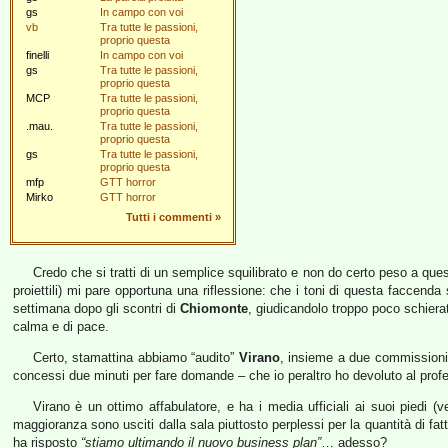
gs
In campo con voi
vb
Tra tutte le passioni,
proprio questa
finelli
In campo con voi
gs
Tra tutte le passioni,
proprio questa
MCP
Tra tutte le passioni,
proprio questa
.mau.
Tra tutte le passioni,
proprio questa
gs
Tra tutte le passioni,
proprio questa
mfp
GTT horror
Mirko
GTT horror
Tutti i commenti
»
Credo che si tratti di un semplice squilibrato e non do certo peso a que
proiettili) mi pare opportuna una riflessione: che i toni di questa faccenda 
settimana dopo gli scontri di
Chiomonte
, giudicandolo troppo poco schierat
calma e di pace.
Certo, stamattina abbiamo “audito”
Virano
, insieme a due commissioni 
concessi due minuti per fare domande – che io peraltro ho devoluto al pro
Virano è un ottimo affabulatore, e ha i media ufficiali ai suoi piedi (
maggioranza sono usciti dalla sala piuttosto perplessi per la quantità di fatto
ha risposto
“stiamo ultimando il nuovo business plan”
… adesso?