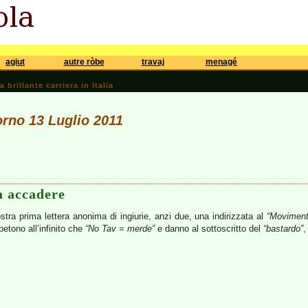
agiut
autre ròbe
travaj
menagé
brillante carriera in Italia
iorno 13 Luglio 2011
a accadere
stra prima lettera anonima di ingiurie, anzi due, una indirizzata al
“Movimento
etono all’infinito che
“No Tav = merde”
e danno al sottoscritto del
“bastardo”
,