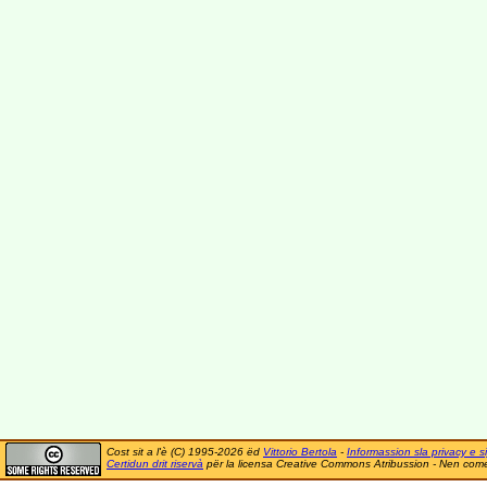
Cost sit a l'è (C) 1995-2026 ëd
Vittorio Bertola
-
Informassion sla privacy e si
Certidun drit riservà
për la licensa Creative Commons Atribussion - Nen comer