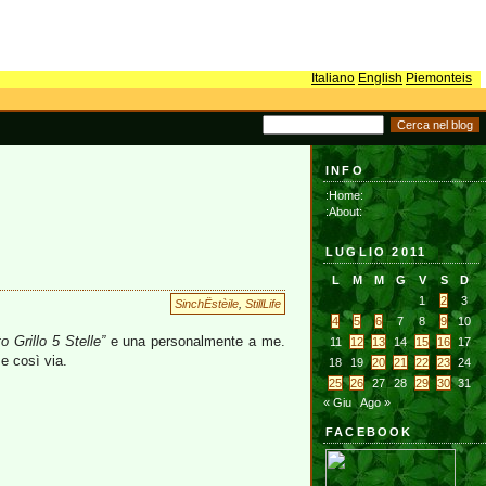
Italiano
English
Piemonteis
INFO
:Home:
:About:
LUGLIO 2011
L
M
M
G
V
S
D
1
2
3
SinchËstèile
,
StillLife
4
5
6
7
8
9
10
 Grillo 5 Stelle”
e una personalmente a me.
11
12
13
14
15
16
17
 e così via.
18
19
20
21
22
23
24
25
26
27
28
29
30
31
« Giu
Ago »
FACEBOOK