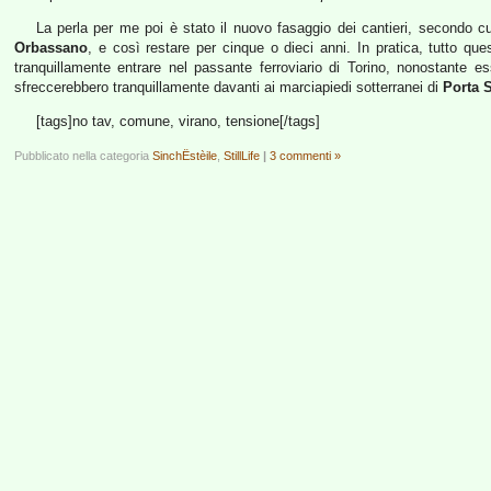
La perla per me poi è stato il nuovo fasaggio dei cantieri, secondo cu
Orbassano
, e così restare per cinque o dieci anni. In pratica, tutto qu
tranquillamente entrare nel passante ferroviario di Torino, nonostante e
sfreccerebbero tranquillamente davanti ai marciapiedi sotterranei di
Porta 
[tags]no tav, comune, virano, tensione[/tags]
Pubblicato nella categoria
SinchËstèile
,
StillLife
|
3 commenti »