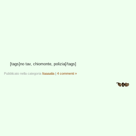
[tags]no tav, chiomonte, polizia[/tags]
Pubblicato nella categoria
Itaaaalia
|
4 commenti »