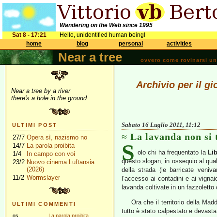
Wandering on the Web since 1995
Sat 8 - 17:21
Hello, unidentified human being!
home
blog
personal
activities
Near a tree
ovvero come rovinarsi una 
Archivio per il g
Near a tree by a river
there's a hole in the ground
Sabato 16 Luglio 2011, 11:12
ULTIMI POST
La lavanda non si 
27/7
Opera sì, nazismo no
S
14/7
La parola proibita
olo chi ha frequentato la
Li
1/4
In campo con voi
questo slogan, in ossequio al qual
23/2
Nuovo cinema Luftansia
(2026)
della strada (le barricate veni
11/2
Wormslayer
l’accesso ai contadini e ai vignai
lavanda coltivate in un fazzoletto 
Ora che il territorio della Mad
ULTIMI COMMENTI
tutto è stato calpestato e devasta
gs
La parola proibita