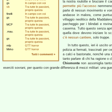
la nostra roulotte e bruciare il
gs
In campo con voi
permette più l’accesso
nemmeno ai
vb
Tra tutte le passioni,
proprio questa
parte di nessun movimento e vorr
finelli
In campo con voi
andasse in malora, come puntual
gs
Tra tutte le passioni,
villaggio neolitico della Maddalen
proprio questa
parcheggio per i blindati e rovin
MCP
Tra tutte le passioni,
proprio questa
caserma. Tutto questo senza aprir
.mau.
Tra tutte le passioni,
quella dove devono iniziare lo s
proprio questa
c’è nessun cantiere
, solo truppe.
gs
Tra tutte le passioni,
proprio questa
In tutto questo, ieri è uscito 
mfp
GTT horror
Mirko
GTT horror
polizia ai fermati, trascinati per c
a calci e bastonate, nonché una sa
Tutti i commenti
»
tanto parlare di chi ha ragione o 
Chiomonte
non assomiglia tanto 
eserciti sovrani, per quanto con grande differenza di mezzi militari: una guer