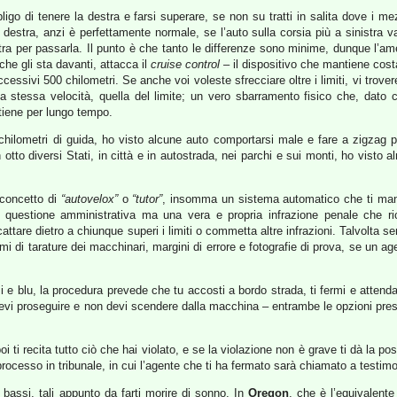
ligo di tenere la destra e farsi superare, se non su tratti in salita dove i 
estra, anzi è perfettamente normale, se l’auto sulla corsia più a sinistra va
tra per passarla. Il punto è che tanto le differenze sono minime, dunque l’am
che gli sta davanti, attacca il
cruise control
– il dispositivo che mantiene cost
uccessivi 500 chilometri. Se anche voi voleste sfrecciare oltre i limiti, vi tro
a stessa velocità, quella del limite; un vero sbarramento fisico che, dato
attiene per lungo tempo.
chilometri di guida, ho visto alcune auto comportarsi male e fare a zigzag per
tto diversi Stati, in città e in autostrada, nei parchi e sui monti, ho visto a
 concetto di
“autovelox”
o
“tutor”
, insomma un sistema automatico che ti mand
na questione amministrativa ma una vera e propria infrazione penale che 
attare dietro a chiunque superi i limiti o commetta altre infrazioni. Talvolta s
ismi di tarature dei macchinari, margini di errore e fotografie di prova, se un 
i e blu, la procedura prevede che tu accosti a bordo strada, ti fermi e attend
i proseguire e non devi scendere dalla macchina – entrambe le opzioni present
oi ti recita tutto ciò che hai violato, e se la violazione non è grave ti dà la p
re processo in tribunale, in cui l’agente che ti ha fermato sarà chiamato a testim
 bassi, tali appunto da farti morire di sonno. In
Oregon
, che è l’equivalente