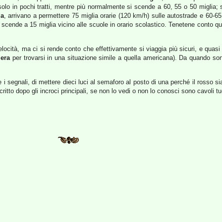
o in pochi tratti, mentre più normalmente si scende a 60, 55 o 50 miglia; sul
ia
, arrivano a permettere 75 miglia orarie (120 km/h) sulle autostrade e 60-65 m
che scende a 15 miglia vicino alle scuole in orario scolastico. Tenetene conto
elocità, ma ci si rende conto che effettivamente si viaggia più sicuri, e qu
zera
per trovarsi in una situazione simile a quella americana). Da quando sono
e i segnali, di mettere dieci luci al semaforo al posto di una perché il rosso s
critto dopo gli incroci principali, se non lo vedi o non lo conosci sono cavoli tu