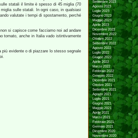
Settembre 2023
le statali il limite è spesso di 45 miglia (70
Agosto 2023
iglia sulle statali. In ogni caso, in qualsiasi
Luglio 2023
 quando valutate i tempi di spostamento, perché
Giugno 2023
Maggio 2023
Aprile 2023
Dicembre 2022
asi non si capisce come facciamo noi ad andare
Novembre 2022
 tornato, anche in Italia vado istintivamente
Ottobre 2022
Settembre 2022
Agosto 2022
ia più evidente o di piazzare lo stesso segnale
Luglio 2022
oi.
Giugno 2022
Aprile 2022
Marzo 2022
Febbraio 2022
Gennaio 2022
Dicembre 2021
Ottobre 2021
Settembre 2021
Agosto 2021
Luglio 2021
Giugno 2021
Maggio 2021
Aprile 2021
Marzo 2021
Febbraio 2021
Gennaio 2021
Dicembre 2020
Novembre 2020