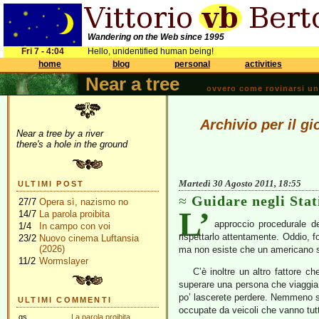
Wandering on the Web since 1995
Fri 7 - 4:04
Hello, unidentified human being!
home
blog
personal
activities
Near a tree
ovvero come rovinarsi una 
Archivio per il g
Near a tree by a river
there's a hole in the ground
Martedì 30 Agosto 2011, 18:55
ULTIMI POST
Guidare negli Stati
27/7
Opera sì, nazismo no
L’
14/7
La parola proibita
approccio procedurale de
1/4
In campo con voi
rispettarlo attentamente. Oddio, fo
23/2
Nuovo cinema Luftansia
(2026)
ma non esiste che un americano sfr
11/2
Wormslayer
C’è inoltre un altro fattore ch
superare una persona che viaggia 
po’ lascerete perdere. Nemmeno sul
ULTIMI COMMENTI
occupate da veicoli che vanno tutt
gs
La parola proibita