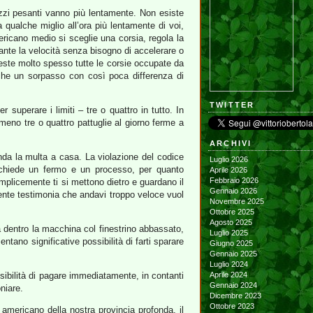
mezzi pesanti vanno più lentamente. Non esiste
 qualche miglio all’ora più lentamente di voi,
ericano medio si sceglie una corsia, regola la
ante la velocità senza bisogno di accelerare o
vereste molto spesso tutte le corsie occupate da
 che un sorpasso con così poca differenza di
TWITTER
 superare i limiti – tre o quattro in tutto. In
lmeno tre o quattro pattuglie al giorno ferme a
ARCHIVI
a la multa a casa. La violazione del codice
Luglio 2026
richiede un fermo e un processo, per quanto
Aprile 2026
Febbraio 2026
emplicemente ti si mettono dietro e guardano il
Gennaio 2026
agente testimonia che andavi troppo veloce vuol
Novembre 2025
Ottobre 2025
Agosto 2025
a dentro la macchina col finestrino abbassato,
Luglio 2025
ano significative possibilità di farti sparare
Giugno 2025
Gennaio 2025
Luglio 2024
ossibilità di pagare immediatamente, in contanti
Aprile 2024
Gennaio 2024
oniare.
Dicembre 2023
Ottobre 2023
 americano della nostra provincia profonda, il