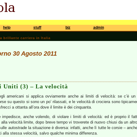
help
stuff
biz
admin
brillante carriera in Italia
iorno 30 Agosto 2011
 Uniti (3) – La velocità
gli americani si applica ovviamente anche ai limiti di velocità: se c’è u
rse su questo si sono un po’ rilassati, e le velocità di crociera sono tipicament
ecci a ottanta all’ora dove il limite è dei cinquanta.
e impedisce, anche volendo, di violare i limiti di velocità: ed è proprio il fat
alla velocità limite, dopo breve tempo vi troverete di nuovo chiusi da un alt
le autostrade la situazione è diversa: infatti, anche lì tutte le corsie – an
i alla stessa velocità, salvo qualche minima differenza.