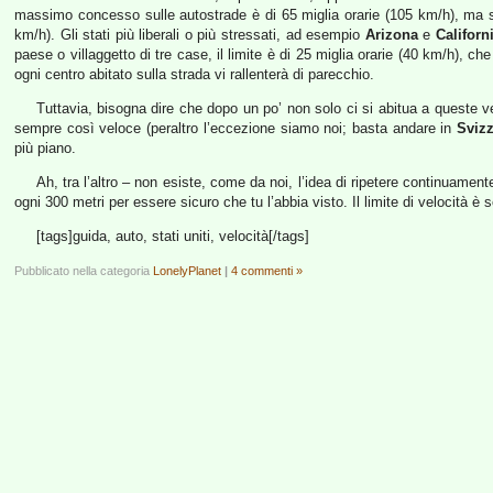
massimo concesso sulle autostrade è di 65 miglia orarie (105 km/h), ma sol
km/h). Gli stati più liberali o più stressati, ad esempio
Arizona
e
Californ
paese o villaggetto di tre case, il limite è di 25 miglia orarie (40 km/h), 
ogni centro abitato sulla strada vi rallenterà di parecchio.
Tuttavia, bisogna dire che dopo un po’ non solo ci si abitua a queste v
sempre così veloce (peraltro l’eccezione siamo noi; basta andare in
Sviz
più piano.
Ah, tra l’altro – non esiste, come da noi, l’idea di ripetere continuament
ogni 300 metri per essere sicuro che tu l’abbia visto. Il limite di velocità è s
[tags]guida, auto, stati uniti, velocità[/tags]
Pubblicato nella categoria
LonelyPlanet
|
4 commenti »