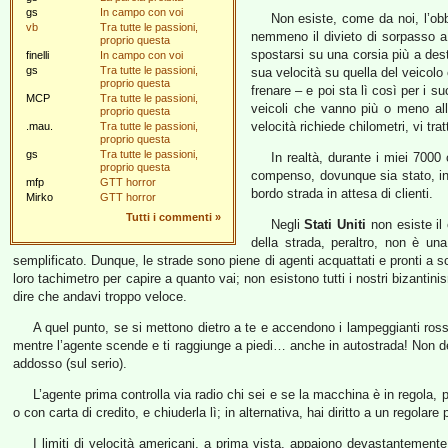
gs
In campo con voi
Non esiste, come da noi, l’obb
vb
Tra tutte le passioni,
nemmeno il divieto di sorpasso a d
proprio questa
spostarsi su una corsia più a des
finelli
In campo con voi
gs
Tra tutte le passioni,
sua velocità su quella del veicolo 
proprio questa
frenare – e poi sta lì così per i s
MCP
Tra tutte le passioni,
veicoli che vanno più o meno all
proprio questa
velocità richiede chilometri, vi tr
.mau.
Tra tutte le passioni,
proprio questa
gs
Tra tutte le passioni,
In realtà, durante i miei 7000 
proprio questa
compenso, dovunque sia stato, in o
mfp
GTT horror
bordo strada in attesa di clienti.
Mirko
GTT horror
Tutti i commenti
»
Negli
Stati Uniti
non esiste il
della strada, peraltro, non è u
semplificato. Dunque, le strade sono piene di agenti acquattati e pronti a sc
loro tachimetro per capire a quanto vai; non esistono tutti i nostri bizantin
dire che andavi troppo veloce.
A quel punto, se si mettono dietro a te e accendono i lampeggianti ross
mentre l’agente scende e ti raggiunge a piedi… anche in autostrada! Non dev
addosso (sul serio).
L’agente prima controlla via radio chi sei e se la macchina è in regola, p
o con carta di credito, e chiuderla lì; in alternativa, hai diritto a un regola
I limiti di velocità americani, a prima vista, appaiono devastantemente