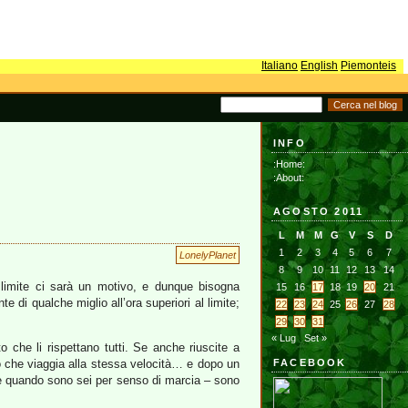
Italiano
English
Piemonteis
INFO
:Home:
:About:
AGOSTO 2011
L
M
M
G
V
S
D
1
2
3
4
5
6
7
LonelyPlanet
8
9
10
11
12
13
14
n limite ci sarà un motivo, e dunque bisogna
15
16
17
18
19
20
21
e di qualche miglio all’ora superiori al limite;
22
23
24
25
26
27
28
29
30
31
« Lug
Set »
to che li rispettano tutti. Se anche riuscite a
ro che viaggia alla stessa velocità… e dopo un
FACEBOOK
che quando sono sei per senso di marcia – sono