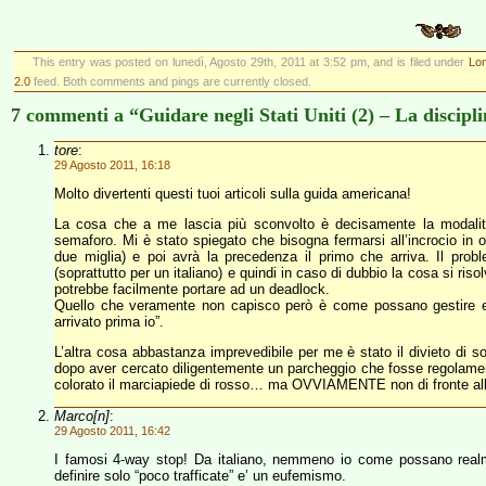
This entry was posted on lunedì, Agosto 29th, 2011 at 3:52 pm, and is filed under
Lon
2.0
feed. Both comments and pings are currently closed.
7 commenti a “Guidare negli Stati Uniti (2) – La discipl
tore
:
29 Agosto 2011, 16:18
Molto divertenti questi tuoi articoli sulla guida americana!
La cosa che a me lascia più sconvolto è decisamente la modalità
semaforo. Mi è stato spiegato che bisogna fermarsi all’incrocio in 
due miglia) e poi avrà la precedenza il primo che arriva. Il pro
(soprattutto per un italiano) e quindi in caso di dubbio la cosa si ri
potrebbe facilmente portare ad un deadlock.
Quello che veramente non capisco però è come possano gestire eve
arrivato prima io”.
L’altra cosa abbastanza imprevedibile per me è stato il divieto di so
dopo aver cercato diligentemente un parcheggio che fosse regolament
colorato il marciapiede di rosso… ma OVVIAMENTE non di fronte al
Marco[n]
:
29 Agosto 2011, 16:42
I famosi 4-way stop! Da italiano, nemmeno io come possano real
definire solo “poco trafficate” e’ un eufemismo.