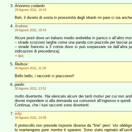
Anonimo codardo
:
29 Agosto 2011, 16:43
Beh, il divieto di sosta in prossimità degli idranti mi pare ci sia anche 
Andrew
:
29 Agosto 2011, 18:43
Alcuni posti dove un italiano medio andrebbe in panico o all’altro mo
– strade scozzesi larghe come una panda con piazzole per lasciar pas
– strade francesi a 3 corsie dove si può sorpassare se dall’altr
indicazioni di precedenza);
–
qui
;
Redsox
:
30 Agosto 2011, 11:29
Bello bello, i racconti ci piacciono!!
paolo
:
30 Agosto 2011, 13:51
molto divertente. Hai elencato alcuni dei tanti motivi per cui non and
dovrei rispondere si alla domanda sui comunisti all’ingresso e quindi
Continua, che i tuoi racconti sono divertenti
mfp
:
30 Agosto 2011, 14:05
Il protocollo non prevede risposte diverse da “fine” pero’ ‘sto obblig
lo mantengono pure mentre ti sparano. Sono stato rapinato all’uscit