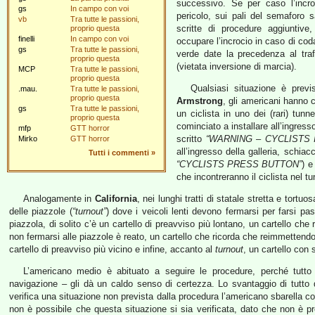
successivo. Se per caso l’incro
gs
In campo con voi
pericolo, sui pali del semaforo sa
vb
Tra tutte le passioni,
scritte di procedure aggiuntiv
proprio questa
finelli
In campo con voi
occupare l’incrocio in caso di cod
gs
Tra tutte le passioni,
verde date la precedenza al tra
proprio questa
(vietata inversione di marcia).
MCP
Tra tutte le passioni,
proprio questa
Qualsiasi situazione è prev
.mau.
Tra tutte le passioni,
proprio questa
Armstrong
, gli americani hanno c
gs
Tra tutte le passioni,
un ciclista in uno dei (rari) tun
proprio questa
cominciato a installare all’ingres
mfp
GTT horror
scritto
“WARNING – CYCLISTS 
Mirko
GTT horror
all’ingresso della galleria, schia
Tutti i commenti
»
“CYCLISTS PRESS BUTTON”
) e
che incontreranno il ciclista nel tu
Analogamente in
California
, nei lunghi tratti di statale stretta e tor
delle piazzole (
“turnout”
) dove i veicoli lenti devono fermarsi per farsi pa
piazzola, di solito c’è un cartello di preavviso più lontano, un cartello che
non fermarsi alle piazzole è reato, un cartello che ricorda che reimmettendo
cartello di preavviso più vicino e infine, accanto al
turnout
, un cartello con 
L’americano medio è abituato a seguire le procedure, perché tutto q
navigazione – gli dà un caldo senso di certezza. Lo svantaggio di tutto 
verifica una situazione non prevista dalla procedura l’americano sbarella c
non è possibile che questa situazione si sia verificata, dato che non è pr