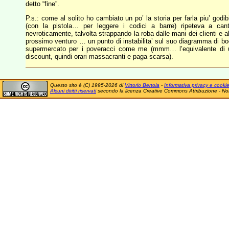
detto “fine”.
P.s.: come al solito ho cambiato un po’ la storia per farla piu’ godi
(con la pistola… per leggere i codici a barre) ripeteva a can
nevroticamente, talvolta strappando la roba dalle mani dei clienti e a
prossimo venturo … un punto di instabilita’ sul suo diagramma di b
supermercato per i poveracci come me (mmm… l’equivalente di u
discount, quindi orari massacranti e paga scarsa).
Questo sito è (C) 1995-2026 di
Vittorio Bertola
-
Informativa privacy e cooki
Alcuni diritti riservati
secondo la licenza Creative Commons Attribuzione - No