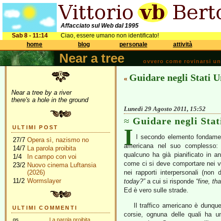
Affacciato sul Web dal 1995
Sab 8 - 11:14
Ciao, essere umano non identificato!
home
blog
personale
attività
Near a tree
ovvero come rovinarsi una 
Guidare negli Stati Un
«
Near a tree by a river
there's a hole in the ground
Lunedì 29 Agosto 2011, 15:52
Guidare negli Stati
I
ULTIMI POST
l secondo elemento fondament
27/7
Opera sì, nazismo no
americana nel suo complesso: 
14/7
La parola proibita
qualcuno ha già pianificato in a
1/4
In campo con voi
come ci si deve comportare nei va
23/2
Nuovo cinema Luftansia
(2026)
nei rapporti interpersonali (non
11/2
Wormslayer
today?”
a cui si risponde
“fine, th
Ed è vero sulle strade.
Il traffico americano è dunque
ULTIMI COMMENTI
corsie, ognuna delle quali ha un
gs
La parola proibita