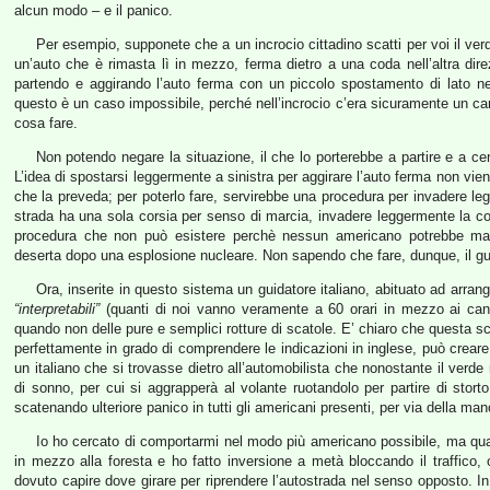
alcun modo – e il panico.
Per esempio, supponete che a un incrocio cittadino scatti per voi il verde
un’auto che è rimasta lì in mezzo, ferma dietro a una coda nell’altra dir
partendo e aggirando l’auto ferma con un piccolo spostamento di lato nel
questo è un caso impossibile, perché nell’incrocio c’era sicuramente un ca
cosa fare.
Non potendo negare la situazione, il che lo porterebbe a partire e a c
L’idea di spostarsi leggermente a sinistra per aggirare l’auto ferma non 
che la preveda; per poterlo fare, servirebbe una procedura per invadere leg
strada ha una sola corsia per senso di marcia, invadere leggermente la 
procedura che non può esistere perchè nessun americano potrebbe ma
deserta dopo una esplosione nucleare. Non sapendo che fare, dunque, il g
Ora, inserite in questo sistema un guidatore italiano, abituato ad arrangi
“interpretabili”
(quanti di noi vanno veramente a 60 orari in mezzo ai cant
quando non delle pure e semplici rotture di scatole. E’ chiaro che questa 
perfettamente in grado di comprendere le indicazioni in inglese, può crea
un italiano che si trovasse dietro all’automobilista che nonostante il ver
di sonno, per cui si aggrapperà al volante ruotandolo per partire di stor
scatenando ulteriore panico in tutti gli americani presenti, per via della m
Io ho cercato di comportarmi nel modo più americano possibile, ma qu
in mezzo alla foresta e ho fatto inversione a metà bloccando il traffico,
dovuto capire dove girare per riprendere l’autostrada nel senso opposto. In 