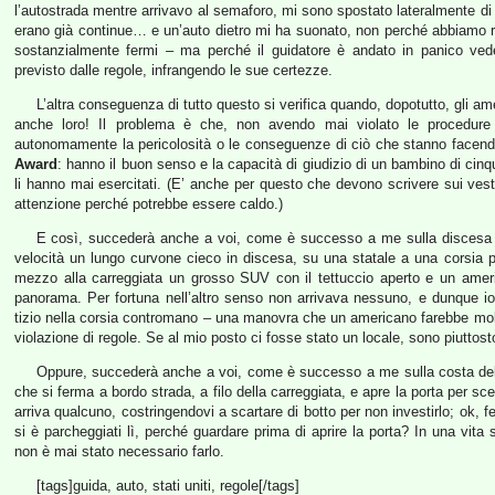
l’autostrada mentre arrivavo al semaforo, mi sono spostato lateralmente di un
erano già continue… e un’auto dietro mi ha suonato, non perché abbiamo ri
sostanzialmente fermi – ma perché il guidatore è andato in panico ve
previsto dalle regole, infrangendo le sue certezze.
L’altra conseguenza di tutto questo si verifica quando, dopotutto, gli am
anche loro! Il problema è che, non avendo mai violato le procedure 
autonomamente la pericolosità o le conseguenze di ciò che stanno facendo
Award
: hanno il buon senso e la capacità di giudizio di un bambino di cinq
li hanno mai esercitati. (E’ anche per questo che devono scrivere sui vestiti 
attenzione perché potrebbe essere caldo.)
E così, succederà anche a voi, come è successo a me sulla discesa
velocità un lungo curvone cieco in discesa, su una statale a una corsia 
mezzo alla carreggiata un grosso SUV con il tettuccio aperto e un ameri
panorama. Per fortuna nell’altro senso non arrivava nessuno, e dunque io 
tizio nella corsia contromano – una manovra che un americano farebbe molt
violazione di regole. Se al mio posto ci fosse stato un locale, sono piuttost
Oppure, succederà anche a voi, come è successo a me sulla costa de
che si ferma a bordo strada, a filo della carreggiata, e apre la porta per
arriva qualcuno, costringendovi a scartare di botto per non investirlo; ok, 
si è parcheggiati lì, perché guardare prima di aprire la porta? In una vita
non è mai stato necessario farlo.
[tags]guida, auto, stati uniti, regole[/tags]