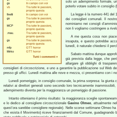
solo un adempimento formale, un
gs
In campo con voi
poterlo votare subito in consiglio (
vb
Tra tutte le passioni,
proprio questa
La legge è la numero 441 del 19
finelli
In campo con voi
gs
Tra tutte le passioni,
dei consiglieri comunali. Il nost
proprio questa
nominiamo nei consigli d’amminis
MCP
Tra tutte le passioni,
non li vogliamo costringere a rivela
proprio questa
.mau.
Tra tutte le passioni,
A me questa cosa non piace:
proprio questa
gs
Tra tutte le passioni,
insaputa, e questo potrebbe acca
proprio questa
lunedì, è naturale chiedersi il perc
mfp
GTT horror
Mirko
GTT horror
Sabato mattina dunque approfo
Tutti i commenti
»
già prevista dalla legge, che per
allargare gli obblighi di traspar
consiglieri di circoscrizione, e uno a garantire la pubblicazione sul Web 
presso gli uffici. Lunedì mattina alle nove e mezza, ci presentiamo con i n
Lunedì pomeriggio, in consiglio comunale, la prima sorpresa: la giunta c
relativi ai direttori generali sono secondo loro tecnicamente inammissibili
adempimento diventa per la maggioranza un pomeriggio di passione.
Intanto otteniamo il primo risultato: la maggioranza sceglie spontanea
e lo dedico al consigliere circoscrizionale
Gavino Olmeo
, attualmente nel
quest’ora sarebbe consigliere regionale). Nelle scorse settimane Olmeo ha p
che esista il Movimento) riceve finanziamenti dal Comune, guadagnando b