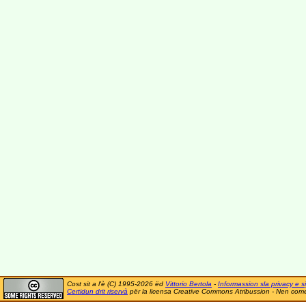
Cost sit a l'è (C) 1995-2026 ëd
Vittorio Bertola
-
Informassion sla privacy e si
Certidun drit riservà
për la licensa Creative Commons Atribussion - Nen comer