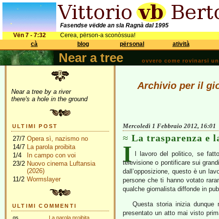
Fasendse vëdde an sla Ragnà dal 1995
Vën 7 - 7:32
Cerea, përson-a sconòssua!
cà
blog
përsonal
atività
Near a tree
ovvero come rovinarsi una 
Archivio per il g
Near a tree by a river
there's a hole in the ground
Mercoledì 1 Febbraio 2012, 16:01
ULTIMI POST
La trasparenza e 
27/7
Opera sì, nazismo no
I
14/7
La parola proibita
l lavoro del politico, se fat
1/4
In campo con voi
televisione o pontificare sui gran
23/2
Nuovo cinema Luftansia
(2026)
dall’opposizione, questo è un lavo
11/2
Wormslayer
persone che ti hanno votato rarame
qualche giornalista diffonde in pub
Questa storia inizia dunque 
ULTIMI COMMENTI
presentato un atto mai visto prim
gs
La parola proibita