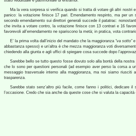
stato reddituale e patrimoniale di entrambi.
Ma la vera sorpresa si verifica quando si tratta di votare gli altri nos
panico: la votazione finisce 17 pari. Emendamento respinto, ma per un s
secondo emendamento sui direttori generali succede il patatrac: nonostante i
che invita a votare contro, la votazione finisce con 13 contrari e 16 favo
favorevoli all’emendamento ne spariscono la metà; in pratica, vota contrar
E’ la prima volta dall’inizio del mandato che la maggioranza
“va sotto”
abbastanza spesso) e un’altra è che mezza maggioranza voti diversamente
chiedendo alla giunta e agli uffici di spiegare cosa succede dopo l’approva
Sarebbe bello se tutto questo fosse dovuto solo alla bontà della nostra 
che lo sono per questioni personali (ad esempio aver perso la corsa a u
messaggio trasversale interno alla maggioranza, ma noi siamo riusciti a
trasparenza.
Sarebbe stato senz’altro più facile, come fanno i politici, dedicare
l’occasione. Credo che sia anche da queste cose che si valuta la capacità