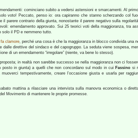
tri emendamenti: cominciano subito a vedersi astensioni e smarcamenti. Al primo
olo voto! Peccato, penso io: ora capiranno che stanno scherzando col fuoc
l parere contrario della giunta, nonostante il parere negativo sulla regolarit
revoli: emendamento approvato. Sui 25 teorici voti della maggioranza, tra ass
io solo il PD e nemmeno tutto.
e
fa clamore
, perché una cosa è che la maggioranza in blocco condivida una no
 dalle direttive del sindaco e del capogruppo. La seduta viene sospesa, me
zione di un emendamento “irregolare” (niente, va bene lo stesso).
proposta; in realtà non sarebbe successo se nella maggioranza non ci fossero ta
n posto in giunta) a quelli che non concordano sul modo in cui
Fassino
si 
 muoverci tempestivamente, creare l’occasione giusta e usarla per raggiun
 il sabato mattina a rilasciare una intervista sulla manovra economica o di
 del Movimento di mantenere le proprie promesse.