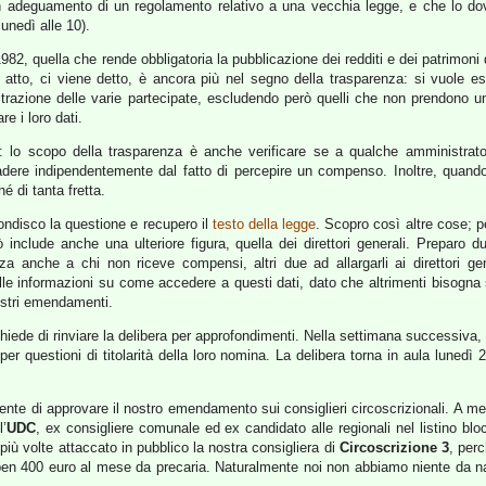
 adeguamento di un regolamento relativo a una vecchia legge, e che lo do
lunedì alle 10).
82, quella che rende obbligatoria la pubblicazione dei redditi e dei patrimoni
ro atto, ci viene detto, è ancora più nel segno della trasparenza: si vuole e
trazione delle varie partecipate, escludendo però quelli che non prendono 
re i loro dati.
 lo scopo della trasparenza è anche verificare se a qualche amministrat
dere indipendentemente dal fatto di percepire un compenso. Inoltre, quando 
hé di tanta fretta.
ndisco la questione e recupero il
testo della legge
. Scopro così altre cose; 
ò include anche una ulteriore figura, quella dei direttori generali. Prepar
enza anche a chi non riceve compensi, altri due ad allargarli ai direttori ge
delle informazioni su come accedere a questi dati, dato che altrimenti bisogn
ostri emendamenti.
hiede di rinviare la delibera per approfondimenti. Nella settimana successiva,
, per questioni di titolarità della loro nomina. La delibera torna in aula lun
mente di approvare il nostro emendamento sui consiglieri circoscrizionali. A
l’
UDC
, ex consigliere comunale ed ex candidato alle regionali nel listino bl
iù volte attaccato in pubblico la nostra consigliera di
Circoscrizione 3
, per
en 400 euro al mese da precaria. Naturalmente noi non abbiamo niente da na