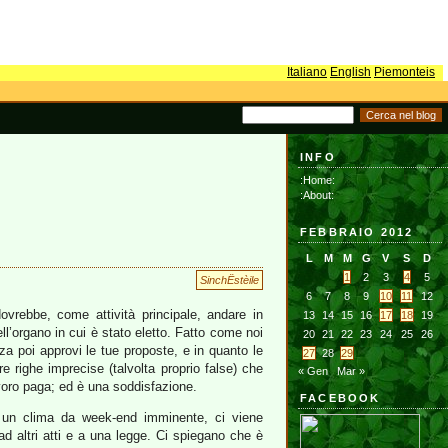
Italiano
English
Piemonteis
INFO
:Home:
:About:
FEBBRAIO 2012
L
M
M
G
V
S
D
1
2
3
4
5
SinchËstèile
6
7
8
9
10
11
12
dovrebbe, come attività principale, andare in
13
14
15
16
17
18
19
ll’organo in cui è stato eletto. Fatto come noi
20
21
22
23
24
25
26
za poi approvi le tue proposte, e in quanto le
27
28
29
e righe imprecise (talvolta proprio false) che
« Gen
Mar »
lavoro paga; ed è una soddisfazione.
FACEBOOK
n un clima da week-end imminente, ci viene
d altri atti e a una legge. Ci spiegano che è