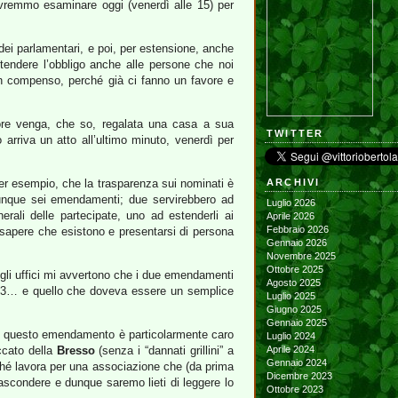
vremmo esaminare oggi (venerdì alle 15) per
 dei parlamentari, e poi, per estensione, anche
stendere l’obbligo anche alle persone che noi
un compenso, perché già ci fanno un favore e
ore venga, che so, regalata una casa a sua
TWITTER
arriva un atto all’ultimo minuto, venerdì per
per esempio, che la trasparenza sui nominati è
ARCHIVI
o dunque sei emendamenti; due servirebbero ad
Luglio 2026
nerali delle partecipate, uno ad estenderli ai
Aprile 2026
Febbraio 2026
a sapere che esistono e presentarsi di persona
Gennaio 2026
Novembre 2025
Ottobre 2025
 gli uffici mi avvertono che i due emendamenti
Agosto 2025
edì 23… e quello che doveva essere un semplice
Luglio 2025
Giugno 2025
Gennaio 2025
 me questo emendamento è particolarmente caro
Luglio 2024
occato della
Bresso
(senza i “dannati grillini” a
Aprile 2024
Gennaio 2024
ché lavora per una associazione che (da prima
Dicembre 2023
scondere e dunque saremo lieti di leggere lo
Ottobre 2023