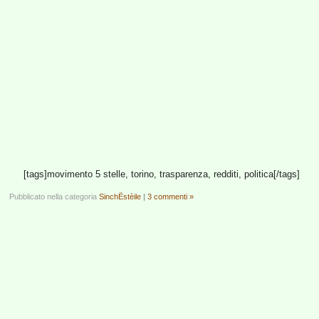
[tags]movimento 5 stelle, torino, trasparenza, redditi, politica[/tags]
Pubblicato nella categoria
SinchËstèile
|
3 commenti »