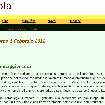
agiut
autre ròbe
travaj
menagé
brillante carriera in Italia
iorno 1 Febbraio 2012
la maggioranza
to bene, è molto diverso da quanto ci si immagina. Il politico infatti non 
di problemi del mondo, ma dovrebbe lavorare in modo approfondito sugli atti de
ro duro, invisibile e ingrato, in quanto comunque è difficile che la maggioran
nte si accorgono di questo sforzo; alla fine molti ti giudicheranno per le tr
blico, e non per gli anni di lavoro istituzionale. Qualche volta, però, questo 
nel pomeriggio di venerdì 13 gennaio, alla conferenza dei capigruppo. I
a, con un titolo lungo e non immediatamente comprensibile, con riferimenti a