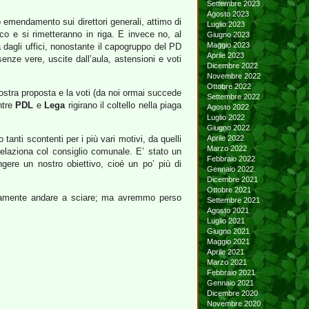
Settembre 2023
Agosto 2023
 emendamento sui direttori generali, attimo di
Luglio 2023
o e si rimetteranno in riga. E invece no, al
Giugno 2023
Maggio 2023
à dagli uffici, nonostante il capogruppo del PD
Aprile 2023
enze vere, uscite dall’aula, astensioni e voti
Dicembre 2022
Novembre 2022
Ottobre 2022
stra proposta e la voti (da noi ormai succede
Settembre 2022
ntre
PDL
e
Lega
rigirano il coltello nella piaga
Agosto 2022
Luglio 2022
Giugno 2022
nti scontenti per i più vari motivi, da quelli
Aprile 2022
Marzo 2022
relaziona col consiglio comunale. E’ stato un
Febbraio 2022
gere un nostro obiettivo, cioé un po’ più di
Gennaio 2022
Dicembre 2021
Ottobre 2021
rettamente andare a sciare; ma avremmo perso
Settembre 2021
Agosto 2021
Luglio 2021
Giugno 2021
Maggio 2021
Aprile 2021
Marzo 2021
Febbraio 2021
Gennaio 2021
Dicembre 2020
Novembre 2020