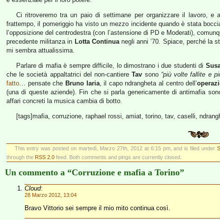
Ci ritroveremo tra un paio di settimane per organizzare il lavoro, e a
frattempo, il pomeriggio ha visto un mezzo incidente quando è stata boccia
l’opposizione del centrodestra (con l’astensione di PD e Moderati), comunqu
precedente militanza in
Lotta Continua
negli anni ’70. Spiace, perché la s
mi sembra attualissima.
Parlare di mafia è sempre difficile, lo dimostrano i due studenti di
Sus
che le società appaltatrici del non-cantiere
Tav
sono
“più volte fallite e 
fatto
… pensate che
Bruno Iaria
, il capo ndrangheta al centro dell’
operaz
(una di queste aziende). Fin che si parla genericamente di antimafia so
affari concreti la musica cambia di botto.
[tags]mafia, corruzione, raphael rossi, amiat, torino, tav, caselli, ndrang
This entry was posted on martedì, Marzo 27th, 2012 at 6:15 pm, and is filed under
S
through the
RSS 2.0
feed. Both comments and pings are currently closed.
Un commento a “Corruzione e mafia a Torino”
Cloud
:
28 Marzo 2012, 13:04
Bravo Vittorio sei sempre il mio mito continua così.