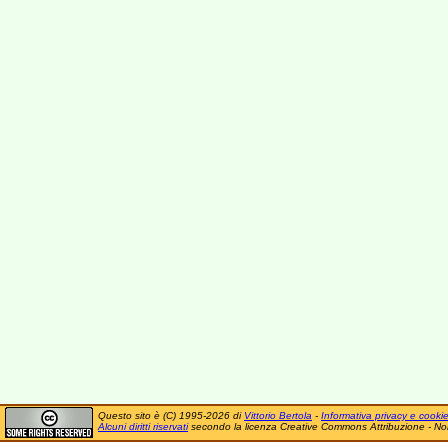
Questo sito è (C) 1995-2026 di
Vittorio Bertola
-
Informativa privacy e cooki
Alcuni diritti riservati
secondo la licenza Creative Commons Attribuzione - No