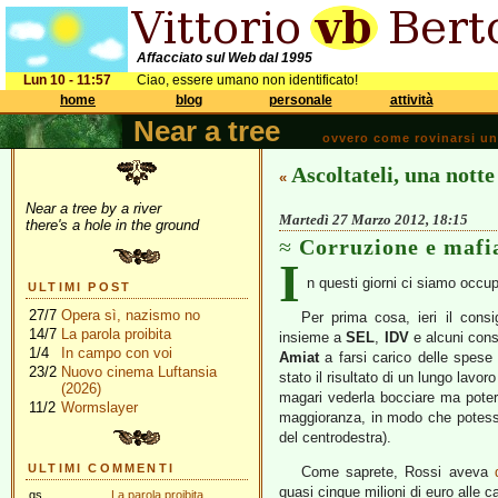
Affacciato sul Web dal 1995
Lun 10 - 11:57
Ciao, essere umano non identificato!
home
blog
personale
attività
Near a tree
ovvero come rovinarsi una 
Ascoltateli, una notte
«
Near a tree by a river
Martedì 27 Marzo 2012, 18:15
there's a hole in the ground
Corruzione e mafi
I
n questi giorni ci siamo occup
ULTIMI POST
27/7
Opera sì, nazismo no
Per prima cosa, ieri il cons
14/7
La parola proibita
insieme a
SEL
,
IDV
e alcuni cons
1/4
In campo con voi
Amiat
a farsi carico delle spese
23/2
Nuovo cinema Luftansia
stato il risultato di un lungo lavo
(2026)
magari vederla bocciare ma poterc
11/2
Wormslayer
maggioranza, in modo che potesse
del centrodestra).
ULTIMI COMMENTI
Come saprete, Rossi aveva
quasi cinque milioni di euro alle c
gs
La parola proibita