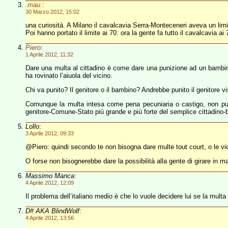
.mau.
:
30 Marzo 2012, 15:02
una curiosità. A Milano il cavalcavia Serra-Monteceneri aveva un limit
Poi hanno portato il limite ai 70: ora la gente fa tutto il cavalcavia ai 
Piero
:
1 Aprile 2012, 11:32
Dare una multa al cittadino è come dare una punizione ad un bambino d
ha rovinato l’aiuola del vicino.
Chi va punito? Il genitore o il bambino? Andrebbe punito il genitore vi
Comunque la multa intesa come pena pecuniaria o castigo, non può 
genitore-Comune-Stato più grande e più forte del semplice cittadino-
Lollo
:
3 Aprile 2012, 09:33
@Piero: quindi secondo te non bisogna dare multe tout court, o le vio
O forse non bisognerebbe dare la possibilità alla gente di girare in m
Massimo Manca
:
4 Aprile 2012, 12:09
Il problema dell’italiano medio è che lo vuole decidere lui se la multa
D# AKA BlindWolf
:
4 Aprile 2012, 13:56