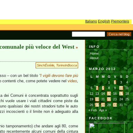
Italiano
English
Piemonteis
o comunale più veloce del West
INFO
»
:Home:
:About:
SinchËstèile
,
TorinoInBocca
MARZO 2012
sso – con un bel titolo
“I vigili devono fare più
L
M
M
G
V
S
D
to contenti che, come potete vedere nel
video
,
1
2
3
4
5
6
7
8
9
10
11
12
13
14
15
16
17
18
ria dei Comuni è concentrata soprattutto sugli
19
20
21
22
23
24
25
chi vuole usare i viali cittadini come piste da
26
27
28
29
30
31
uno qualsiasi dei nostri stradoni tutte le auto
« Feb
Apr »
azzi incoscienti o il limite non è adeguato alla
FACEBOOK
ischio tamponamento) che andare agli 80, come
tto recentemente alcuni comuni della cintura