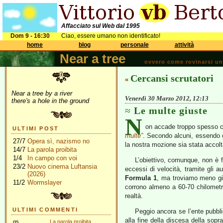
Affacciato sul Web dal 1995
Dom 9 - 16:30
Ciao, essere umano non identificato!
home
blog
personale
attività
Near a tree
ovvero come rovinarsi una 
Cercansi scrutatori
«
Near a tree by a river
Venerdì 30 Marzo 2012, 12:13
there's a hole in the ground
Le multe giuste
N
on accade troppo spesso ch
ULTIMI POST
multe”
. Secondo alcuni, essendo 
27/7
Opera sì, nazismo no
la nostra mozione sia stata accol
14/7
La parola proibita
1/4
In campo con voi
L’obiettivo, comunque, non è 
23/2
Nuovo cinema Luftansia
eccessi di velocità, tramite gli au
(2026)
Formula 1
, ma troviamo meno gius
11/2
Wormslayer
corrono almeno a 60-70 chilometri o
realtà.
ULTIMI COMMENTI
Peggio ancora se l’ente pubbl
alla fine della discesa della sopr
gs
La parola proibita