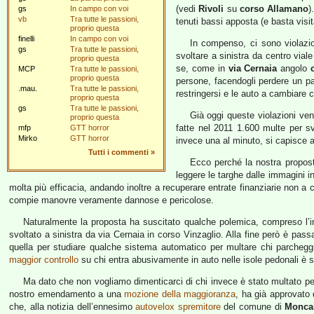
(vedi
Rivoli
su
corso Allamano
)
gs
In campo con voi
vb
Tra tutte le passioni,
tenuti bassi apposta (e basta visit
proprio questa
finelli
In campo con voi
In compenso, ci sono violazi
gs
Tra tutte le passioni,
svoltare a sinistra da centro vial
proprio questa
se, come in
via Cernaia
angolo
MCP
Tra tutte le passioni,
proprio questa
persone, facendogli perdere un paio
.mau.
Tra tutte le passioni,
restringersi e le auto a cambiare c
proprio questa
gs
Tra tutte le passioni,
Già oggi queste violazioni ve
proprio questa
fatte nel 2011 1.600 multe per s
mfp
GTT horror
Mirko
GTT horror
invece una al minuto, si capisce a
Tutti i commenti
»
Ecco perché la nostra propost
leggere le targhe dalle immagini 
molta più efficacia, andando inoltre a recuperare entrate finanziarie non 
compie manovre veramente dannose e pericolose.
Naturalmente la proposta ha suscitato qualche polemica, compreso l’in
svoltato a sinistra da via Cernaia in corso Vinzaglio. Alla fine però è pa
quella per studiare qualche sistema automatico per multare chi parcheggi
maggior controllo
su chi entra abusivamente in auto nelle isole pedonali è s
Ma dato che non vogliamo dimenticarci di chi invece è stato multato per
nostro emendamento a una
mozione della maggioranza
, ha già approvato d
che, alla notizia dell’ennesimo
autovelox spremitore
del comune di
Moncal