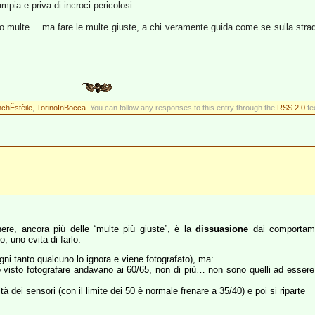
pia e priva di incroci pericolosi.
o multe… ma fare le multe giuste, a chi veramente guida come se sulla strad
nchËstèile
,
TorinoInBocca
. You can follow any responses to this entry through the
RSS 2.0
fe
ere, ancora più delle “multe più giuste”, è la
dissuasione
dai comportame
o, uno evita di farlo.
gni tanto qualcuno lo ignora e viene fotografato), ma:
e ho visto fotografare andavano ai 60/65, non di più… non sono quelli ad esse
 dei sensori (con il limite dei 50 è normale frenare a 35/40) e poi si riparte