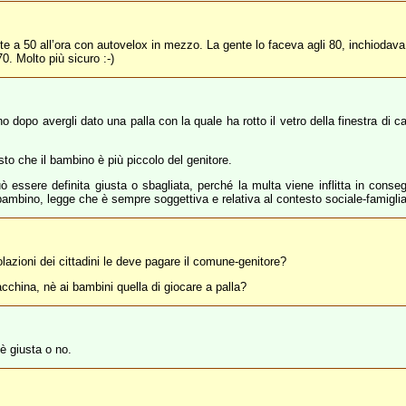
e a 50 all’ora con autovelox in mezzo. La gente lo faceva agli 80, inchiodava i
70. Molto più sicuro :-)
opo avergli dato una palla con la quale ha rotto il vetro della finestra di cas
sto che il bambino è più piccolo del genitore.
essere definita giusta o sbagliata, perché la multa viene inflitta in cons
bambino, legge che è sempre soggettiva e relativa al contesto sociale-famiglia
lazioni dei cittadini le deve pagare il comune-genitore?
acchina, nè ai bambini quella di giocare a palla?
 è giusta o no.