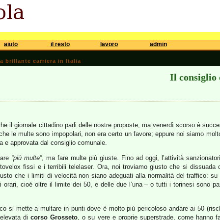
aiuto
il resto
lavoro
admin
brillante carriera in Italia
Il consigli
e il giornale cittadino parli delle nostre proposte, ma venerdì scorso è succe
che le multe sono impopolari, non era certo un favore; eppure noi siamo mol
ta e approvata dal consiglio comunale.
fare
“più multe”
, ma fare multe più giuste. Fino ad oggi, l’attività sanzionato
tovelox fissi e i terribili telelaser. Ora, noi troviamo giusto che si dissuada 
to che i limiti di velocità non siano adeguati alla normalità del traffico: su 
rari, cioé oltre il limite dei 50, e delle due l’una – o tutti i torinesi sono p
ico si mette a multare in punti dove è molto più pericoloso andare ai 50 (r
aelevata di
corso Grosseto
, o su vere e proprie superstrade, come hanno fa