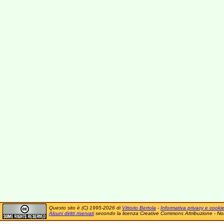
Questo sito è (C) 1995-2026 di
Vittorio Bertola
-
Informativa privacy e cooki
Alcuni diritti riservati
secondo la licenza Creative Commons Attribuzione - No