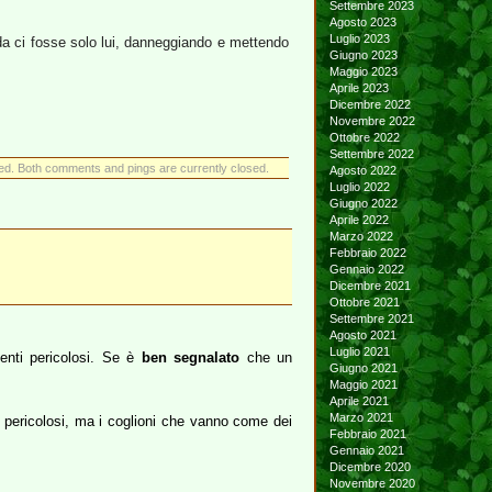
Settembre 2023
Agosto 2023
Luglio 2023
a ci fosse solo lui, danneggiando e mettendo
Giugno 2023
Maggio 2023
Aprile 2023
Dicembre 2022
Novembre 2022
Ottobre 2022
Settembre 2022
ed. Both comments and pings are currently closed.
Agosto 2022
Luglio 2022
Giugno 2022
Aprile 2022
Marzo 2022
Febbraio 2022
Gennaio 2022
Dicembre 2021
Ottobre 2021
Settembre 2021
Agosto 2021
Luglio 2021
nti pericolosi. Se è
ben segnalato
che un
Giugno 2021
Maggio 2021
Aprile 2021
Marzo 2021
re pericolosi, ma i coglioni che vanno come dei
Febbraio 2021
Gennaio 2021
Dicembre 2020
Novembre 2020