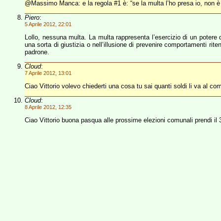
@Massimo Manca: e la regola #1 è: “se la multa l’ho presa io, non è 
Piero
:
5 Aprile 2012, 22:01
Lollo, nessuna multa. La multa rappresenta l’esercizio di un potere 
una sorta di giustizia o nell’illusione di prevenire comportamenti rit
padrone.
Cloud
:
7 Aprile 2012, 13:01
Ciao Vittorio volevo chiederti una cosa tu sai quanti soldi li va al com
Cloud
:
8 Aprile 2012, 12:35
Ciao Vittorio buona pasqua alle prossime elezioni comunali prendi il 