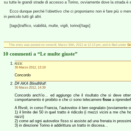
su tutte le grandi strade di accesso a Torino, ovviamente dove la strada è am
Ecco dunque perché l’obiettivo che ci proponiamo non è fare più o men
in pericolo tutti gli altri.
[tags]traffico, viabilità, multe, vigili, torino[/tags]
This entry was posted on venerdì, Marzo 30th, 2012 at 12:13 pm, and is filed under
Si
10 commenti a “Le multe giuste”
rccs
:
30 Marzo 2012, 13:19
Concordo
D# AKA BlindWolf
:
30 Marzo 2012, 14:39
Concordo anch’io… ed aggiungo che il risultato che si deve otten
comportamento è proibito e che ci sono telecamere
fisse
a riprenderl
A Rivoli, in corso Francia, l’autovelox è ben segnalato (ovviamente o
1) il limite dei 50 in quel tratto è ridicolo (i mezzi vicini a me ch
razzi)
2) come ad ogni autovelox fisso si assiste ad una frenata in prossimità
3) in direzione Torino è addirittura un tratto in discesa…