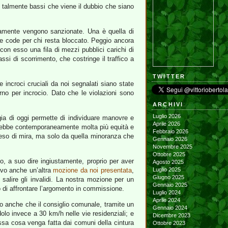
i talmente bassi che viene il dubbio che siano
ramente vengono sanzionate. Una è quella di
ghe code per chi resta bloccato. Peggio ancora
 con esso una fila di mezzi pubblici carichi di
assi di scorrimento, che costringe il traffico a
TWITTER
incroci cruciali da noi segnalati siano state
no per incrocio. Dato che le violazioni sono
ARCHIVI
Luglio 2026
gia di oggi permette di individuare manovre e
Aprile 2026
terrebbe contemporaneamente molta più equità e
Febbraio 2026
preso di mira, ma solo da quella minoranza che
Gennaio 2026
Novembre 2025
Ottobre 2025
, a suo dire ingiustamente, proprio per aver
Agosto 2025
ivo anche un’altra
mozione da noi presentata
,
Luglio 2025
Giugno 2025
alire gli invalidi. La nostra mozione per un
Gennaio 2025
o di affrontare l’argomento in commissione.
Luglio 2024
Aprile 2024
mo anche che il consiglio comunale, tramite un
Gennaio 2024
ndolo invece a 30 km/h nelle vie residenziali; e
Dicembre 2023
ssa cosa venga fatta dai comuni della cintura
Ottobre 2023