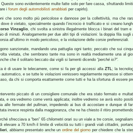
. Queste sono evidentemente multe fatte solo per fare cassa, sfruttando limit
are i
forum degli automobilisti arrabbiati
per capirlo).
oni che sono molto più pericolose e dannose per la collettività, ma che ra
e dove è vietato, specialmente quando l’incrocio è trafficato e si creano lun
corso Vinzaglio
, chi svolta a sinistra illegalmente blocca i binari del tram e
 di minuti. Analogamente per due altri tipi di violazioni: la doppia fila sugli 
orsia all’ultimo in modo pericoloso, e la violazione delle corsie preferenziali.
ngono sanzionate, mandando una pattuglia ogni tanto; peccato che sui cinque 
volta vietata, che sembrano tante ma sono in realtà mediamente una al gior
nche che il solitario beccato dai vigili si lamenti dicendo
“perché io?”
.
a è di usare le telecamere, come si fa per gli accessi alla
ZTL
; la tecnolo
in automatico, e se tutte le violazioni venissero regolarmente represse si ot
a caso, da chi si comporta esattamente come tutti e ha la sfortuna di essere 
tervento piccato di un consigliere comunale che era stato fermato e multato
ssata, e ora vedremo come verrà applicata; inoltre vedremo se avrà esito posit
a alle fermate del pullman, impedendo ai bus di accostare e dunque di far s
tata invece respinta dalla maggioranza, che ne ha chiesto il ritiro promettend
ché sfrecciava a “ben” 65 chilometri orari su un viale a tre corsie, segnalia
i elevare a 70 km/h il limite di velocità su tutti i grandi viali cittadini, porta
ieri
, abbiamo presentato anche un
ordine del giorno
per chiedere che la ste