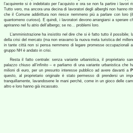
l’acquirente si è indebitato per l’acquisto e ora se non fa partire i lavori 
Tutto vero, ma ancora una decina di lavoratori degli alberghi non hanno ritr
che il Comune addirittura non riesce nemmeno più a parlare con loro (
quantomeno curioso). E quindi, i lavoratori devono arrangiarsi a sperare 
apriranno nel fu atrio dell’albergo; se no… problemi loro.
L’amministrazione ha insistito nel dire che si è fatto tutto il possibile;
della crisi del mercato (ma non eravamo la nuova meta turistica del millen
in tante città non si pensa nemmeno di legare promesse occupazionali all
gruppo NH è andato in crisi.
Resta il fatto centrale: senza variante urbanistica, il proprietario sa
palazzo chiuso all’infinito – e parliamo di una variante urbanistica che
milioni di euro, per un presunto interesse pubblico ad avere davanti a
P
questo, al proprietario originale è stato permesso di prendersi un impe
tranquillamente, lavandosene le mani perché, come in un gioco delle camp
altro e loro hanno già incassato.