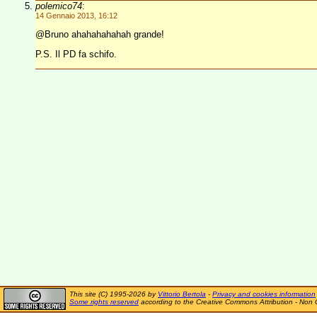
polemico74
:
14 Gennaio 2013, 16:12
@Bruno ahahahahahah grande!
P.S. Il PD fa schifo.
This site (C) 1995-2026 by
Vittorio Bertola
-
Privacy and cookies information
Some rights reserved
according to the Creative Commons Attribution - Non 