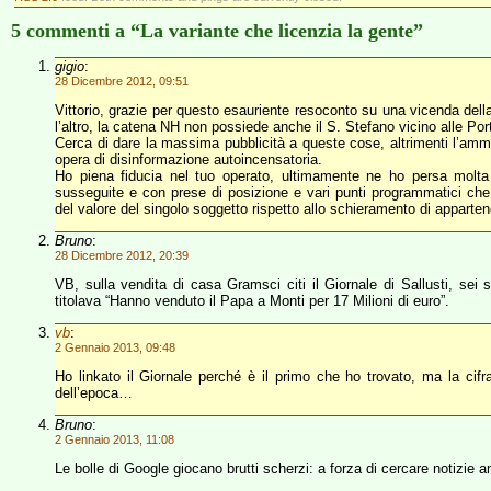
5 commenti a “La variante che licenzia la gente”
gigio
:
28 Dicembre 2012, 09:51
Vittorio, grazie per questo esauriente resoconto su una vicenda della
l’altro, la catena NH non possiede anche il S. Stefano vicino alle Por
Cerca di dare la massima pubblicità a queste cose, altrimenti l’amm
opera di disinformazione autoincensatoria.
Ho piena fiducia nel tuo operato, ultimamente ne ho persa molta
susseguite e con prese di posizione e vari punti programmatici ch
del valore del singolo soggetto rispetto allo schieramento di apparten
Bruno
:
28 Dicembre 2012, 20:39
VB, sulla vendita di casa Gramsci citi il Giornale di Sallusti, sei 
titolava “Hanno venduto il Papa a Monti per 17 Milioni di euro”.
vb
:
2 Gennaio 2013, 09:48
Ho linkato il Giornale perché è il primo che ho trovato, ma la cifr
dell’epoca…
Bruno
:
2 Gennaio 2013, 11:08
Le bolle di Google giocano brutti scherzi: a forza di cercare notizie a