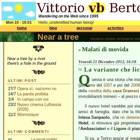
Wandering on the Web since 1995
Mon 10 - 10:01
Hello, unidentified human being!
home
blog
personal
activities
Near a tree
ovvero come rovinarsi una 
Malati di movida
«
Near a tree by a river
Venerdì 21 Dicembre 2012, 16:18
there's a hole in the ground
La variante che lic
Q
uesta è una storia che iniz
ULTIMI POST
(parliamo del
2007
e poi del
2009
27/7
Opera sì, nazismo no
della
vendita della
casa Gramsci
14/7
La parola proibita
immobiliaristi torinesi – al prezzo 
1/4
In campo con voi
23/2
Nuovo cinema Luftansia
Il nuovo hotel sarebbe poi st
(2026)
amici di famiglia, dato che la fili
11/2
Wormslayer
Intesa Sanpaolo
, che
ne detiene 
Hotel
, si ritrovava già proprietar
l’
Ambasciatori
e il
Ligure
di
piaz
ULTIMI COMMENTI
Si sa, a Torino grazie al mega
gs
La parola proibita