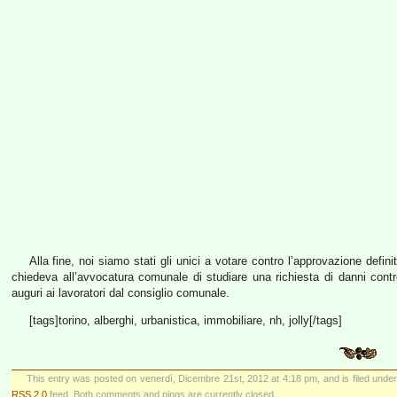
Alla fine, noi siamo stati gli unici a votare contro l’approvazione defin
chiedeva all’avvocatura comunale di studiare una richiesta di danni contro
auguri ai lavoratori dal consiglio comunale.
[tags]torino, alberghi, urbanistica, immobiliare, nh, jolly[/tags]
This entry was posted on venerdì, Dicembre 21st, 2012 at 4:18 pm, and is filed unde
RSS 2.0
feed. Both comments and pings are currently closed.