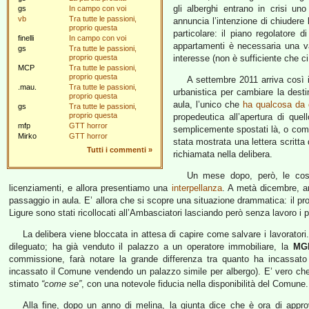
gli alberghi entrano in crisi un
gs
In campo con voi
vb
Tra tutte le passioni,
annuncia l’intenzione di chiudere 
proprio questa
particolare: il piano regolatore 
finelli
In campo con voi
appartamenti è necessaria una v
gs
Tra tutte le passioni,
proprio questa
interesse (non è sufficiente che ci
MCP
Tra tutte le passioni,
proprio questa
A settembre 2011 arriva così 
.mau.
Tra tutte le passioni,
urbanistica per cambiare la desti
proprio questa
aula, l’unico che
ha qualcosa da 
gs
Tra tutte le passioni,
proprio questa
propedeutica all’apertura di que
mfp
GTT horror
semplicemente spostati là, o comunq
Mirko
GTT horror
stata mostrata una lettera scritta
Tutti i commenti
»
richiamata nella delibera.
Un mese dopo, però, le cose
licenziamenti, e allora presentiamo una
interpellanza
. A metà dicembre, an
passaggio in aula. E’ allora che si scopre una situazione drammatica: il prob
Ligure sono stati ricollocati all’Ambasciatori lasciando però senza lavoro i p
La delibera viene bloccata in attesa di capire come salvare i lavorator
dileguato; ha già venduto il palazzo a un operatore immobiliare, la
MG
commissione, farà notare la grande differenza tra quanto ha incassa
incassato il Comune vendendo un palazzo simile per albergo). E’ vero che 
stimato
“come se”
, con una notevole fiducia nella disponibilità del Comune.
Alla fine, dopo un anno di melina, la giunta dice che è ora di approv