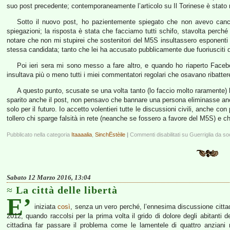
suo post precedente; contemporaneamente l’articolo su Il Torinese è stato m
Sotto il nuovo post, ho pazientemente spiegato che non avevo cancel
spiegazioni; la risposta è stata che facciamo tutti schifo, stavolta perc
notare che non mi stupirei che sostenitori del M5S insultassero esponenti di 
stessa candidata; tanto che lei ha accusato pubblicamente due fuoriusciti
Poi ieri sera mi sono messo a fare altro, e quando ho riaperto Faceb
insultava più o meno tutti i miei commentatori regolari che osavano ribattere
A questo punto, scusate se una volta tanto (lo faccio molto raramente)
sparito anche il post, non pensavo che bannare una persona eliminasse anc
solo per il futuro. Io accetto volentieri tutte le discussioni civili, anche 
tollero chi sparge falsità in rete (neanche se fossero a favore del M5S) e ch
Pubblicato nella categoria
Itaaaalia
,
SinchËstèile
|
Commenti disabilitati
su Guerriglia da soc
Sabato 12 Marzo 2016, 13:04
La città delle libertà
E’
iniziata
così
, senza un vero perché, l’ennesima discussione citta
2012, quando raccolsi per la prima volta il grido di dolore degli abitanti d
cittadina far passare il problema come le lamentele di quattro anziani