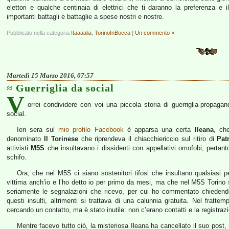
elettori e qualche centinaia di elettrici che ti daranno la preferenza e i
importanti battagli e battaglie a spese nostri e nostre.
Pubblicato nella categoria
Itaaaalia
,
TorinoInBocca
|
Un commento »
Martedì 15 Marzo 2016, 07:57
Guerriglia da social
V
orrei condividere con voi una piccola storia di guerriglia-propag
social.
Ieri sera sul
mio profilo Facebook
è apparsa una certa
Ileana
, ch
denominato
Il Torinese
che riprendeva il chiacchiericcio sul ritiro di
Pat
attivisti
M5S
che insultavano i dissidenti con appellativi omofobi; pertan
schifo.
Ora, che nel M5S ci siano sostenitori tifosi che insultano qualsiasi 
vittima anch’io e l’ho detto io per primo da mesi, ma che nel M5S Torino si
seriamente le segnalazioni che ricevo, per cui ho commentato chiedendo
questi insulti, altrimenti si trattava di una calunnia gratuita. Nel fratt
cercando un contatto, ma è stato inutile: non c’erano contatti e la registra
Mentre facevo tutto ciò, la misteriosa Ileana ha cancellato il suo post