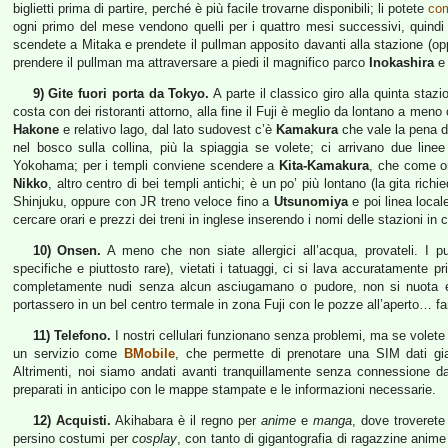
biglietti prima di partire, perché è più facile trovarne disponibili; li potete
com
ogni primo del mese vendono quelli per i quattro mesi successivi, quind
scendete a Mitaka e prendete il pullman apposito davanti alla stazione (oppur
prendere il pullman ma attraversare a piedi il magnifico parco
Inokashira
e 
9) Gite fuori porta da Tokyo.
A parte il classico giro alla quinta staz
costa con dei ristoranti attorno, alla fine il Fuji è meglio da lontano a meno
Hakone
e relativo lago, dal lato sudovest c’è
Kamakura
che vale la pena di
nel bosco sulla collina, più la spiaggia se volete; ci arrivano due lin
Yokohama; per i templi conviene scendere a
Kita-Kamakura
, che come o
Nikko
, altro centro di bei templi antichi; è un po’ più lontano (la gita ric
Shinjuku, oppure con JR treno veloce fino a
Utsunomiya
e poi linea loca
cercare orari e prezzi dei treni in inglese inserendo i nomi delle stazioni in c
10) Onsen.
A meno che non siate allergici all’acqua, provateli. I 
specifiche e piuttosto rare), vietati i tatuaggi, ci si lava accuratamente pr
completamente nudi senza alcun asciugamano o pudore, non si nuota e 
portassero in un bel centro termale in zona Fuji con le pozze all’aperto… fa
11) Telefono.
I nostri cellulari funzionano senza problemi, ma se volet
un servizio come
BMobile
, che permette di prenotare una SIM dati gia
Altrimenti, noi siamo andati avanti tranquillamente senza connessione dat
preparati in anticipo con le mappe stampate e le informazioni necessarie.
12) Acquisti.
Akihabara è il regno per
anime
e
manga
, dove troverete
persino costumi per
cosplay
, con tanto di gigantografia di ragazzine anime 