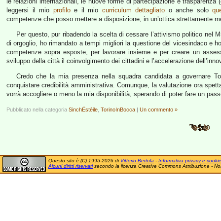
le relazioni internazionali, le nuove forme di partecipazione e trasparenza
leggersi il mio
profilo
e il mio
curriculum dettagliato
o anche solo
qu
competenze che posso mettere a disposizione, in un’ottica strettamente me
Per questo, pur ribadendo la scelta di cessare l’attivismo politico ne
di orgoglio, ho rimandato a tempi migliori la questione del vicesindaco e ho
competenze sopra esposte, per lavorare insieme e per creare un assess
sviluppo della città il coinvolgimento dei cittadini e l’accelerazione dell’in
Credo che la mia presenza nella squadra candidata a governare Tor
conquistare credibilità amministrativa. Comunque, la valutazione ora spetta
vorrà accogliere o meno la mia disponibilità, sperando di poter fare un pass
Pubblicato nella categoria
SinchËstèile
,
TorinoInBocca
|
Un commento »
Questo sito è (C) 1995-2026 di
Vittorio Bertola
-
Informativa privacy e cooki
Alcuni diritti riservati
secondo la licenza Creative Commons Attribuzione - No