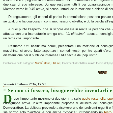
due casi di suo interesse. Dunque restiamo tutti lì per quarantacinque minu
Marrone verso le 9:45 arriva, si scusa, introduce la mozione e chiede di dar
Da regolamento, gli esperti di partito in commissione possono parlare 
se qualcuno ha qualcosa in contrario, nessuno obietta, e do la parola all’es
A quel punto l’esperto, che si scopre essere in realtà la persona che 
attacca con una inarrestabile arringa che,
“da cittadino”
, accusa i consigli
un tema così importante.
Restiamo tutti basiti: ma come, presentate una mozione al consigli
macchina, ci avete fatto aspettare i comodi vostri per tre quarti d’ora
disattenzione per il pubblico interesse? Alla faccia del populismo…
Pubblicato nella categoria
SinchËstèile
,
StillLife
|
Commenti disabilitati
su Alla faccia del po
Venerdì 18 Marzo 2016, 15:53
Se non ci fossero, bisognerebbe inventarli e
D
opo l’importante mozione di due giorni fa sulle
quote rosa nella top
capegruppe arriva un’altra importante proposta di delibera dei consigli
Democratico
. La delibera provvede a risolvere uno dei problemi urgenti e fo
sia scritto solo
“Sindaco”
e non anche
“Sindaca”
, introducendo un
testo