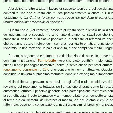
per esempio bocciando tutte le proposte di referendum comunale presentate
Alla delibera, oltre a tutto il lavoro di supporto tecnico e politico durant
contribuito una riga di testo che mi sta particolarmente a cuore: è il 
testualmente
“La Città di Torino permette l’esercizio dei diritti di partecip
tramite opportune credenziali di accesso.”
.
Questa riga è (volutamente) passata piuttosto sotto silenzio nella dis
del quorum, ma è secondo me altrettanto dirompente: stabilisce che i cit
proposte di delibera di iniziativa popolare e le richieste di referendum anc
che potranno votare i referendum comunali per via telematica, principio p
risparmio, in una mozione un paio di anni fa, e che semplifica molto il rag
Per ora, però, questa è soltanto una dichiarazione di principio; serve ch
con l’amministrazione,
Torinofacile
(vero che siete iscritti?), implementa
prima un altro passaggio normativo; serve (e serve anche per poter attuare i
regolamento comunale n. 297
, che contiene le norme attuative. Questa r
conclude, è rinviata al prossimo mandato, dopo le elezioni; ma è important
Nella delibera approvata, si attribuisce agli uffici e alla presidenza del
revisione del regolamento; tuttavia, se l’attuazione di punti come la riduz
automatica, attuare il principio generale della partecipazione telematica no
la sua efficacia. Il voto telematico via Internet, difatti, è un concetto amp
al tema sin dai primordi dell’Internet di massa, c’è chi lo ama e chi lo o
fatto male, espone la consultazione a rischi gravissimi di brogli e manipolaz
Per questo io ho lavorato una settimana per scrivere e lasciare agli 