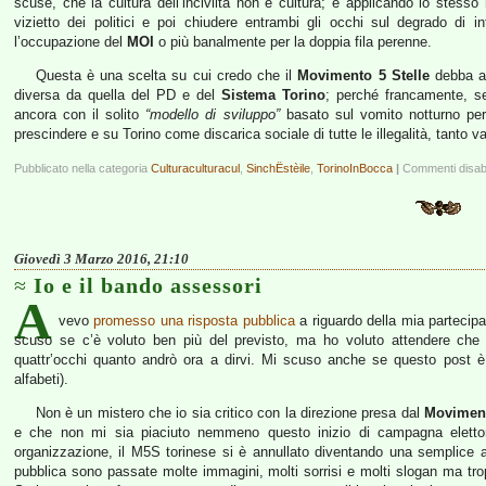
scuse, che la cultura dell’inciviltà non è cultura; e applicando lo stess
vizietto dei politici e poi chiudere entrambi gli occhi sul degrado di i
l’occupazione del
MOI
o più banalmente per la doppia fila perenne.
Questa è una scelta su cui credo che il
Movimento 5 Stelle
debba ai
diversa da quella del PD e del
Sistema Torino
; perché francamente, se
ancora con il solito
“modello di sviluppo”
basato sul vomito notturno per 
prescindere e su Torino come discarica sociale di tutte le illegalità, tanto
Pubblicato nella categoria
Culturaculturacul
,
SinchËstèile
,
TorinoInBocca
|
Commenti disabil
Giovedì 3 Marzo 2016, 21:10
Io e il bando assessori
A
vevo
promesso una risposta pubblica
a riguardo della mia partecip
scuso se c’è voluto ben più del previsto, ma ho voluto attendere che l
quattr’occhi quanto andrò ora a dirvi. Mi scuso anche se questo post è 
alfabeti).
Non è un mistero che io sia critico con la direzione presa dal
Moviment
e che non mi sia piaciuto nemmeno questo inizio di campagna elett
organizzazione, il M5S torinese si è annullato diventando una semplice a
pubblica sono passate molte immagini, molti sorrisi e molti slogan ma tr