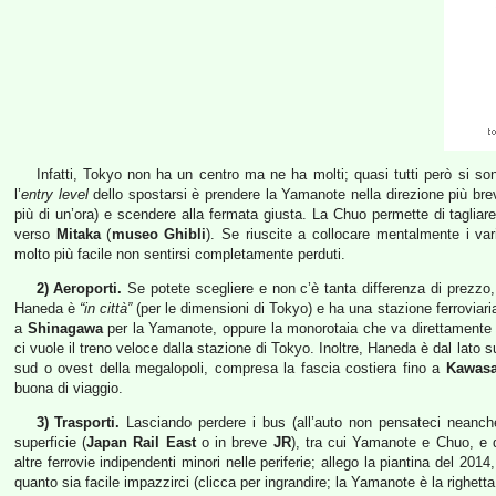
Infatti, Tokyo non ha un centro ma ne ha molti; quasi tutti però si so
l’
entry level
dello spostarsi è prendere la Yamanote nella direzione più brev
più di un’ora) e scendere alla fermata giusta. La Chuo permette di taglia
verso
Mitaka
(
museo Ghibli
). Se riuscite a collocare mentalmente i var
molto più facile non sentirsi completamente perduti.
2) Aeroporti.
Se potete scegliere e non c’è tanta differenza di prezzo
Haneda è
“in città”
(per le dimensioni di Tokyo) e ha una stazione ferroviari
a
Shinagawa
per la Yamanote, oppure la monorotaia che va direttamente fin
ci vuole il treno veloce dalla stazione di Tokyo. Inoltre, Haneda è dal lato 
sud o ovest della megalopoli, compresa la fascia costiera fino a
Kawasa
buona di viaggio.
3) Trasporti.
Lasciando perdere i bus (all’auto non pensateci neanche),
superficie (
Japan Rail East
o in breve
JR
), tra cui Yamanote e Chuo, e d
altre ferrovie indipendenti minori nelle periferie; allego la piantina del 201
quanto sia facile impazzirci (clicca per ingrandire; la Yamanote è la righetta 