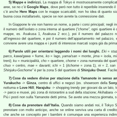
5) Mappe e indirizzi.
La mappa di Tokyo è mostruosamente complicata; 
aree, se no c’è
Google Maps
, dove però non tutto è reperibile inserendo i
c’è anche
Here Maps
con le mappe scaricabili; non ho idea di quanto s
buona cosa installarselo, specie se non avrete la connessione dati.
In Giappone le vie non hanno un nome, a parte i corsi principali; negli ind
il numero dell’isolato o zona interna al quartiere (
“chome”
, ogni quartiere è
mappe, es. Asakusa 1, Asakusa 2 ecc.), poi il numero del palazzo nel
all’ingresso del quartiere, e poi il numero dell’appartamento nel palazzo,
conviene avere una mappa e i punti di interesse marcati sopra già da prima
6) Parole utili per orientarsi leggendo i nomi dei luoghi.
Eki
= sta
parco,
kawa/gawa
= fiume,
ko
= lago,
yama/san
= monte,
jima
= isola,
mi
treni);
ku
= municipalità,
cho
= quartiere,
chome
= zona numerata del quart
chuo
= centro,
mae
= davanti;
ichi
= 1 (
itchome
= zona 1),
ni
= 2,
san
Shinjuku-Gochome”
è per la zona 5 del quartiere di
Shinjuku Ovest
. Facil
7) Cose da vedere divise per stazione della Yamanote in senso ant
Yurakucho
->
Ginza
, centro di uffici e negozi (es. showroom della
Son
notturna e
Love Hill
;
Harajuku
-> shopping trendy per giovani da un lato,
-> parco e musei, più zona di ristorantini a sud della stazione; Akihabara ->
Più i posti non sulla Yamanote detti prima. Se avete una mezza giornata, si
8) Cose da prenotare dall’Italia.
Quando siamo andati noi, il Tokyo S
prenotare con molto anticipo, anche se online serviva una carta di credit
che anche se concepito per i bambini è comunque una esperienza indime