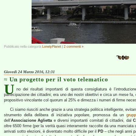
Pubblicato nella categoria
LonelyPlanet
|
2 commenti »
Giovedì 24 Marzo 2016, 12:31
Un progetto per il voto telematico
U
no dei risultati importanti di questa consigliatura è l’introduzi
partecipazione dei cittadini; era uno dei nostri obiettivi e circa un mese fa
propositivo vincolante col quorum al 25% e dimezza i numeri di firme neces
Ci siamo riusciti anche grazie a una strategia politica intelligente, evit
strumento della delibera di iniziativa popolare, promossa da un
grup
dell’
Associazione Aglietta
e diversi importanti comitati di cittadini, dal
C
oltre 6500 firme (per la verità quasi interamente raccolte da una manciata d
arrivati sotto elezioni, è diventato molto difficile per il
PD
– che negli anni p