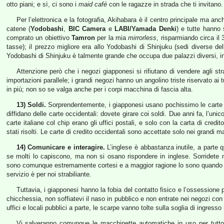
otto piani; e sì, ci sono i
maid café
con le ragazze in strada che ti invitano.
Per l’elettronica e la fotografia, Akihabara è il centro principale ma anc
catene (
Yodobashi
,
BIC Camera
e
LABI/Yamada Denki
) e tutte hanno 
comprato un obiettivo
Tamron
per la mia
mirrorless
, risparmiando circa il
tasse); il prezzo migliore era allo Yodobashi di Shinjuku (sedi diverse de
Yodobashi di Shinjuku è talmente grande che occupa due palazzi diversi, in 
Attenzione però che i negozi giapponesi si rifiutano di vendere agli st
importazioni parallele; i grandi negozi hanno un angolino triste riservato ai
in più; non so se valga anche per i corpi macchina di fascia alta.
13) Soldi.
Sorprendentemente, i giapponesi usano pochissimo le carte e m
diffidano delle carte occidentali: dovete girare coi soldi. Due anni fa, l’un
carte italiane col chip erano gli uffici postali, e solo con la carta di cred
stati risolti. Le carte di credito occidentali sono accettate solo nei grandi ma
14) Comunicare e interagire.
L’inglese è abbastanza inutile, a parte q
se molti lo capiscono, ma non si osano rispondere in inglese. Sorridete mo
sono comunque estremamente cortesi e a maggior ragione lo sono quando vi de
servizio è per noi strabiliante.
Tuttavia, i giapponesi hanno la fobia del contatto fisico e l’ossessione p
chicchessia, non soffiatevi il naso in pubblico e non entrate nei negozi con
uffici e locali pubblici a parte, le scarpe vanno tolte sulla soglia di ingress
Vi salveranno comunque le macchinette automatiche in uso per tutto 