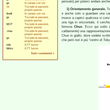
pensate) per poterci andare anche
gs
In campo con voi
vb
Tra tutte le passioni,
1) Orientamento generale.
To
proprio questa
e anche solo a guardare una cart
finelli
In campo con voi
gs
Tra tutte le passioni,
invece a capirci qualcosa vi con
proprio questa
una riga in orizzontale; il cerchi
MCP
Tra tutte le passioni,
ferrovia
Chuo
. Ecco qui sotto (
proprio questa
caldamente) una rappresentazione
.mau.
Tra tutte le passioni,
proprio questa
Chuo in giallo; dove vedete scrit
gs
Tra tutte le passioni,
che però non è più
“centro di Toky
proprio questa
mfp
GTT horror
Mirko
GTT horror
Tutti i commenti
»