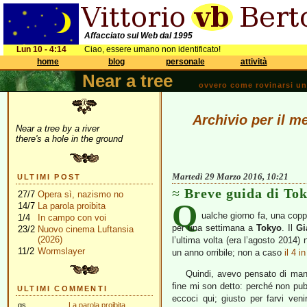
Affacciato sul Web dal 1995
Lun 10 - 4:14
Ciao, essere umano non identificato!
home
blog
personale
attività
Near a tree
ovvero come rovinarsi una 
Archivio per il m
Near a tree by a river
there's a hole in the ground
Martedì 29 Marzo 2016, 10:21
ULTIMI POST
Breve guida di Tok
27/7
Opera sì, nazismo no
Q
14/7
La parola proibita
ualche giorno fa, una copp
1/4
In campo con voi
per una settimana a
Tokyo
. Il
Gi
23/2
Nuovo cinema Luftansia
(2026)
l’ultima volta (era l’agosto 2014)
11/2
Wormslayer
un anno orribile; non a caso
il 4 i
Quindi, avevo pensato di mand
fine mi son detto: perché non pub
ULTIMI COMMENTI
eccoci qui; giusto per farvi veni
gs
La parola proibita