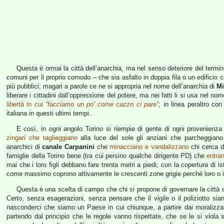
Questa è ormai la città dell’anarchia, ma nel senso deteriore del termi
comuni per il proprio comodo – che sia asfalto in doppia fila o un edificio
più pubblici; magari a parole ce ne si appropria nel nome dell’anarchia di
Mi
liberare i cittadini dall’oppressione del potere, ma nei fatti li si usa nel no
libertà in cui
“facciamo un po’ come cazzo ci pare”
; in linea peraltro con
italiana in questi ultimi tempi.
E così, in ogni angolo Torino si riempie di gente di ogni provenienz
zingari che taglieggiano
alla luce del sole gli anziani che parcheggiano
anarchici di
canale Carpanini
che
minacciano e vandalizzano
chi cerca di
famiglie della Torino bene (tra cui persino qualche dirigente PD) che
entra
mai che i loro figli debbano fare trenta metri a piedi; con la copertura di 
come massimo coprono attivamente le crescenti zone grigie perché loro o i l
Questa è una scelta di campo che chi si propone di governare la città d
Certo, senza esagerazioni, senza pensare che il vigile o il poliziotto si
nasconderci che siamo un Paese in cui chiunque, a partire dai moralizzat
partendo dal principio che le regole vanno rispettate, che se le si viol