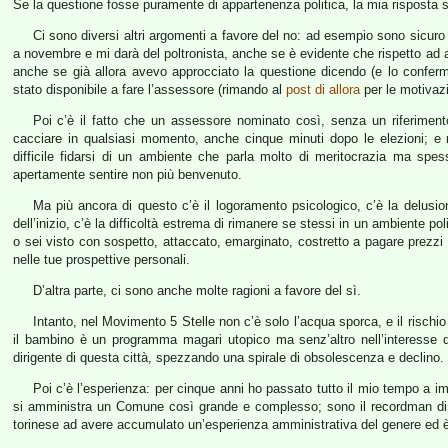
Se la questione fosse puramente di appartenenza politica, la mia risposta 
Ci sono diversi altri argomenti a favore del no: ad esempio sono sicu
a novembre e mi darà del poltronista, anche se è evidente che rispetto ad 
anche se già allora avevo approcciato la questione dicendo (e lo confer
stato disponibile a fare l’assessore (rimando al
post di allora
per le motivazi
Poi c’è il fatto che un assessore nominato così, senza un riferiment
cacciare in qualsiasi momento, anche cinque minuti dopo le elezioni; e n
difficile fidarsi di un ambiente che parla molto di meritocrazia ma spes
apertamente sentire non più benvenuto.
Ma più ancora di questo c’è il logoramento psicologico, c’è la delusio
dell’inizio, c’è la difficoltà estrema di rimanere se stessi in un ambiente politico
o sei visto con sospetto, attaccato, emarginato, costretto a pagare prezzi 
nelle tue prospettive personali.
D’altra parte, ci sono anche molte ragioni a favore del sì.
Intanto, nel Movimento 5 Stelle non c’è solo l’acqua sporca, e il rischio è 
il bambino è un programma magari utopico ma senz’altro nell’interesse d
dirigente di questa città, spezzando una spirale di obsolescenza e declino.
Poi c’è l’esperienza: per cinque anni ho passato tutto il mio tempo a i
si amministra un Comune così grande e complesso; sono il recordman di 
torinese ad avere accumulato un’esperienza amministrativa del genere ed è 