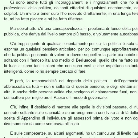
Ci sono anche tutti gli incoraggiamenti e i ringraziamenti che ho ric
professionali della politica, da tanti cittadini di qualsiasi orientamento, 
colpito). Un invito a tener duro l’ho ricevuto direttamente, in una lunga t
fa: mi ha fatto piacere e mi ha fatto riflettere.
Ma soprattutto c’è una consapevolezza: il problema di fondo della polit
pubblica, che deriva dal livello sempre più basso, o volutamente autoabbassat
C’è troppa gente di qualsiasi orientamento per cui la politica è solo
esprima un qualsiasi pensiero articolato, per poi comunque approfittarsen
che fa politica pensando di volere o dovere seppellire la parte più nobile di 
soltanto con il famoso italiano medio di
Berlusconi
, quello che ha fatto 
là fuori ci sono tanti italiani che non sono così e che aspettano soltan
intelligenti, come io ho sempre cercato di fare.
E però, la responsabilità del degrado della politica – dell’egemoni
abbracciata da tutti – non è soltanto di queste persone, e degli elettori sim
altri, è anche delle persone valide che scelgono di chiamarsene fuori, no
combattere per migliorare il Paese e il modo di governarlo.
C’è, infine, il desiderio di mettere alle spalle le divisioni passate, di
centrato soltanto sulle capacità e su un programma condiviso al di là delle
scelta di Appendino di individuare gli assessori prima del voto e non do
diversamente da come sembrava all’inizio.
E sulle competenze, su alcuni argomenti, ho un curriculum di livello nazi