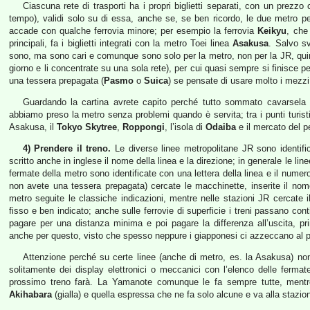
Ciascuna rete di trasporti ha i propri biglietti separati, con un prezzo
tempo), validi solo su di essa, anche se, se ben ricordo, le due metro perm
accade con qualche ferrovia minore; per esempio la ferrovia
Keikyu
, che
principali, fa i biglietti integrati con la metro Toei linea
Asakusa
. Salvo sv
sono, ma sono cari e comunque sono solo per la metro, non per la JR, quind
giorno e li concentrate su una sola rete), per cui quasi sempre si finisce pe
una tessera prepagata (
Pasmo
o
Suica
) se pensate di usare molto i mezzi
Guardando la cartina avrete capito perché tutto sommato cavarse
abbiamo preso la metro senza problemi quando è servita; tra i punti turist
Asakusa, il
Tokyo Skytree
,
Roppongi
, l’isola di
Odaiba
e il mercato del 
4) Prendere il treno.
Le diverse linee metropolitane JR sono identifica
scritto anche in inglese il nome della linea e la direzione; in generale le l
fermate della metro sono identificate con una lettera della linea e il numero
non avete una tessera prepagata) cercate le macchinette, inserite il nome d
metro seguite le classiche indicazioni, mentre nelle stazioni JR cercate i
fisso e ben indicato; anche sulle ferrovie di superficie i treni passano con
pagare per una distanza minima e poi pagare la differenza all’uscita, pr
anche per questo, visto che spesso neppure i giapponesi ci azzeccano al p
Attenzione perché su certe linee (anche di metro, es. la Asakusa) non 
solitamente dei display elettronici o meccanici con l’elenco delle ferma
prossimo treno farà. La Yamanote comunque le fa sempre tutte, mentr
Akihabara
(gialla) e quella espressa che ne fa solo alcune e va alla stazio