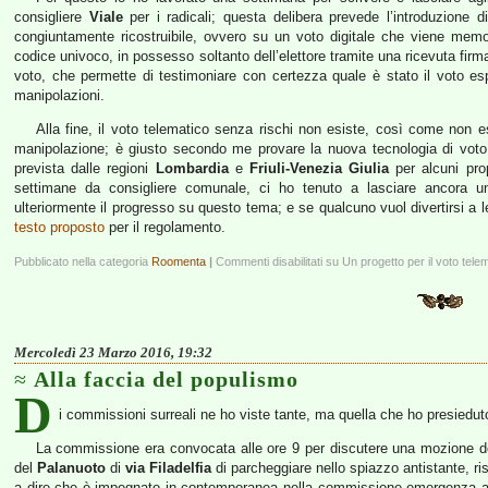
consigliere
Viale
per i radicali; questa delibera prevede l’introduzione 
congiuntamente ricostruibile, ovvero su un voto digitale che viene mem
codice univoco, in possesso soltanto dell’elettore tramite una ricevuta firm
voto, che permette di testimoniare con certezza quale è stato il voto es
manipolazioni.
Alla fine, il voto telematico senza rischi non esiste, così come non es
manipolazione; è giusto secondo me provare la nuova tecnologia di voto,
prevista dalle regioni
Lombardia
e
Friuli-Venezia Giulia
per alcuni pro
settimane da consigliere comunale, ci ho tenuto a lasciare ancora u
ulteriormente il progresso su questo tema; e se qualcuno vuol divertirsi a 
testo proposto
per il regolamento.
Pubblicato nella categoria
Roomenta
|
Commenti disabilitati
su Un progetto per il voto tele
Mercoledì 23 Marzo 2016, 19:32
Alla faccia del populismo
D
i commissioni surreali ne ho viste tante, ma quella che ho presiedut
La commissione era convocata alle ore 9 per discutere una mozione d
del
Palanuoto
di
via Filadelfia
di parcheggiare nello spiazzo antistante, r
a dire che è impegnato in contemporanea nella commissione emergenza ab