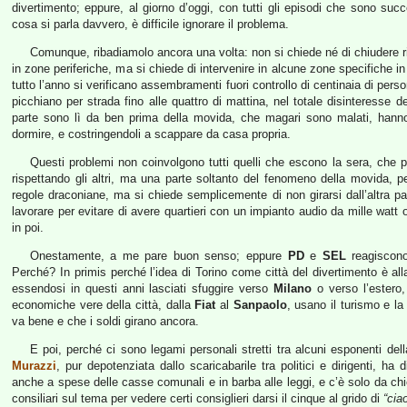
divertimento; eppure, al giorno d’oggi, con tutti gli episodi che sono succ
cosa si parla davvero, è difficile ignorare il problema.
Comunque, ribadiamolo ancora una volta: non si chiede né di chiudere rist
in zone periferiche, ma si chiede di intervenire in alcune zone specifiche in
tutto l’anno si verificano assembramenti fuori controllo di centinaia di pers
picchiano per strada fino alle quattro di mattina, nel totale disinteresse d
parte sono lì da ben prima della movida, che magari sono malati, hanno f
dormire, e costringendoli a scappare da casa propria.
Questi problemi non coinvolgono tutti quelli che escono la sera, che 
rispettando gli altri, ma una parte soltanto del fenomeno della movida, p
regole draconiane, ma si chiede semplicemente di non girarsi dall’altra par
lavorare per evitare di avere quartieri con un impianto audio da mille watt o
in poi.
Onestamente, a me pare buon senso; eppure
PD
e
SEL
reagiscono 
Perché? In primis perché l’idea di Torino come città del divertimento è all
essendosi in questi anni lasciati sfuggire verso
Milano
o verso l’estero, 
economiche vere della città, dalla
Fiat
al
Sanpaolo
, usano il turismo e l
va bene e che i soldi girano ancora.
E poi, perché ci sono legami personali stretti tra alcuni esponenti dell
Murazzi
, pur depotenziata dallo scaricabarile tra politici e dirigenti, 
anche a spese delle casse comunali e in barba alle leggi, e c’è solo da ch
consiliari sul tema per vedere certi consiglieri darsi il cinque al grido di
“cia