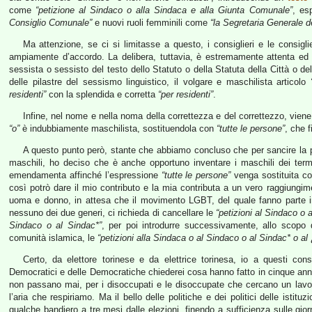
come
“petizione al Sindaco o alla Sindaca e alla Giunta Comunale”
, es
Consiglio Comunale”
e nuovi ruoli femminili come
“la Segretaria Generale 
Ma attenzione, se ci si limitasse a questo, i consiglieri e le consigli
ampiamente d’accordo. La delibera, tuttavia, è estremamente attenta ed a
sessista o sessisto del testo dello Statuto o della Statuta della Città o del
delle pilastre del sessismo linguistico, il volgare e maschilista articolo
residenti”
con la splendida e corretta
“per residenti”
.
Infine, nel nome e nella noma della correttezza e del correttezzo, vien
“o”
è indubbiamente maschilista, sostituendola con
“tutte le persone”
, che 
A questo punto però, stante che abbiamo concluso che per sancire la pa
maschili, ho deciso che è anche opportuno inventare i maschili dei ter
emendamenta affinché l’espressione
“tutte le persone”
venga sostituita co
così potrò dare il mio contributo e la mia contributa a un vero raggiungi
uoma e donno, in attesa che il movimento LGBT, del quale fanno parte in
nessuno dei due generi, ci richieda di cancellare le
“petizioni al Sindaco o 
Sindaco o al Sindac*”
, per poi introdurre successivamente, allo scopo 
comunità islamica, le
“petizioni alla Sindaca o al Sindaco o al Sindac* o al
Certo, da elettore torinese e da elettrice torinesa, io a questi cons
Democratici e delle Democratiche chiederei cosa hanno fatto in cinque anni p
non passano mai, per i disoccupati e le disoccupate che cercano un lavoro 
l’aria che respiriamo. Ma il bello delle politiche e dei politici delle istit
qualche bandiero a tre mesi dalle elezioni, finendo a sufficienza sulle giorn