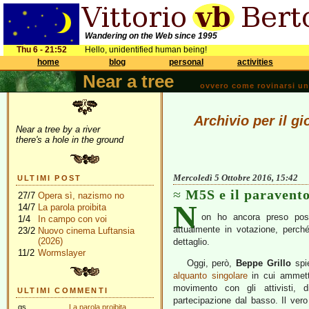
Wandering on the Web since 1995
Thu 6 - 21:52
Hello, unidentified human being!
home
blog
personal
activities
Near a tree
ovvero come rovinarsi una 
Archivio per il g
Near a tree by a river
there's a hole in the ground
Mercoledì 5 Ottobre 2016, 15:42
ULTIMI POST
M5S e il paravento
27/7
Opera sì, nazismo no
N
14/7
La parola proibita
on ho ancora preso pos
1/4
In campo con voi
attualmente in votazione, perch
23/2
Nuovo cinema Luftansia
(2026)
dettaglio.
11/2
Wormslayer
Oggi, però,
Beppe Grillo
spie
alquanto singolare
in cui ammette
movimento con gli attivisti, 
ULTIMI COMMENTI
partecipazione dal basso. Il ver
gs
La parola proibita