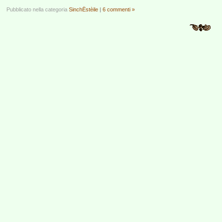
Pubblicato nella categoria
SinchËstèile
|
6 commenti »