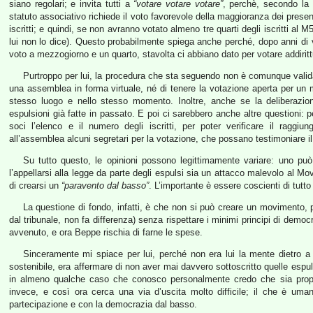
siano regolari; e invita tutti a
“votare votare votare”
, perchè, secondo la 
statuto associativo richiede il voto favorevole della maggioranza dei presen
iscritti; e quindi, se non avranno votato almeno tre quarti degli iscritti al
lui non lo dice). Questo probabilmente spiega anche perché, dopo anni di
voto a mezzogiorno e un quarto, stavolta ci abbiano dato per votare addirit
Purtroppo per lui, la procedura che sta seguendo non è comunque valida,
una assemblea in forma virtuale, né di tenere la votazione aperta per un me
stesso luogo e nello stesso momento. Inoltre, anche se la deliberazio
espulsioni già fatte in passato. E poi ci sarebbero anche altre questioni
soci l’elenco e il numero degli iscritti, per poter verificare il ragg
all’assemblea alcuni segretari per la votazione, che possano testimoniare il 
Su tutto questo, le opinioni possono legittimamente variare: uno pu
l’appellarsi alla legge da parte degli espulsi sia un attacco malevolo al M
di crearsi un
“paravento dal basso”
. L’importante è essere coscienti di tutto
La questione di fondo, infatti, è che non si può creare un movimento, p
dal tribunale, non fa differenza) senza rispettare i minimi principi di demo
avvenuto, e ora Beppe rischia di farne le spese.
Sinceramente mi spiace per lui, perché non era lui la mente dietro a
sostenibile, era affermare di non aver mai davvero sottoscritto quelle espu
in almeno qualche caso che conosco personalmente credo che sia propr
invece, e così ora cerca una via d’uscita molto difficile; il che è u
partecipazione e con la democrazia dal basso.