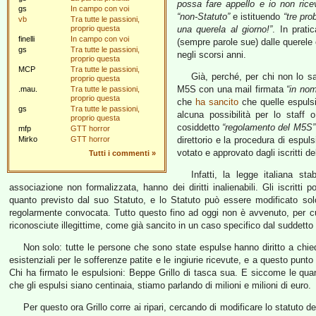
possa fare appello e io non rice
gs
In campo con voi
“non-Statuto”
e istituendo
“tre pro
vb
Tra tutte le passioni,
proprio questa
una querela al giorno!”
. In prati
finelli
In campo con voi
(sempre parole sue) dalle querele 
gs
Tra tutte le passioni,
negli scorsi anni.
proprio questa
MCP
Tra tutte le passioni,
Già, perché, per chi non lo s
proprio questa
M5S con una mail firmata
“in nom
.mau.
Tra tutte le passioni,
proprio questa
che
ha sancito
che quelle espulsi
gs
Tra tutte le passioni,
alcuna possibilità per lo staff 
proprio questa
cosiddetto
“regolamento del M5S”
mfp
GTT horror
Mirko
GTT horror
direttorio e la procedura di espul
votato e approvato dagli iscritti d
Tutti i commenti
»
Infatti, la legge italiana st
associazione non formalizzata, hanno dei diritti inalienabili. Gli iscrit
quanto previsto dal suo Statuto, e lo Statuto può essere modificato sol
regolarmente convocata. Tutto questo fino ad oggi non è avvenuto, per cu
riconosciute illegittime, come già sancito in un caso specifico dal suddett
Non solo: tutte le persone che sono state espulse hanno diritto a chied
esistenziali per le sofferenze patite e le ingiurie ricevute, e a questo punt
Chi ha firmato le espulsioni: Beppe Grillo di tasca sua. E siccome le quan
che gli espulsi siano centinaia, stiamo parlando di milioni e milioni di euro.
Per questo ora Grillo corre ai ripari, cercando di modificare lo statuto d