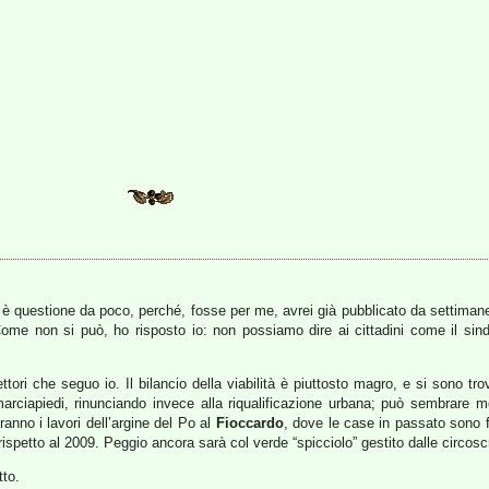
n è questione da poco, perché, fosse per me, avrei già pubblicato da settimane 
 Come non si può, ho risposto io: non possiamo dire ai cittadini come il si
ttori che seguo io. Il bilancio della viabilità è piuttosto magro, e si sono tr
arciapiedi, rinunciando invece alla riqualificazione urbana; può sembrare mo
anno i lavori dell’argine del Po al
Fioccardo
, dove le case in passato sono f
ispetto al 2009. Peggio ancora sarà col verde “spicciolo” gestito dalle circos
tto.