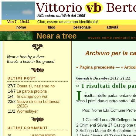
Affacciato sul Web dal 1995
Ven 7 - 19:44
Ciao, essere umano non identificato!
home
blog
personale
attività
Near a tree
ovvero come rovinarsi una 
Archivio per la c
Near a tree by a river
there's a hole in the ground
« Pagina precedente
—
« Artico
Giovedì 6 Dicembre 2012, 21:22
ULTIMI POST
I risultati delle 
27/7
Opera sì, nazismo no
I
14/7
La parola proibita
risultati delle parlamentarie 
1/4
In campo con voi
sono i primi due-quattro sotto i 40
23/2
Nuovo cinema Luftansia
(2026)
Pos. Nome Età Comune Profes
11/2
Wormslayer
1 Castelli Laura 26 Collegno I
2 Chimienti Silvia 27 Castiglione 
ULTIMI COMMENTI
3 Scibona Marco 45 Bussoleno I
gs
La parola proibita