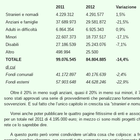
2011
2012
Variazione
Stranieri e nomadi
4.229.312
4.291.577
1,5%
Anziani e famiglie
37.689.973
29.581.872
-21,5%
Adulti in difficoltà
6.864.354
6.925.343
0,9%
Minori
22.607.373
18.737.517
-17,1%
Disabili
27.186.539
25.243.076
-7,1%
Altro
498.994
25.500
TOTALE
99.076.545
84.804.885
-14,4%
di cui
Fondi comunali
41.172.897
40.176.639
-2,4%
Fondi esterni
57.903.648
44.628.246
-22,9%
Oltre il 20% in meno sugli anziani, quasi il 20% in meno sui minori, il 
sono stati approvati una serie di provvedimenti che penalizzano fortemente c
sovvenzioni. E sul fatto che l’unico capitolo in crescita sia
“stranieri e nom
Vorrei anche poter pubblicare le quattro pagine fittissime di enti e asso
per un totale nel 2011 di 4.195.000 euro; in mezzo ci sono molti progetti c
rete ce lo saprebbe dire.
A questo punto però vorrei condividere un’altra cosa che colpisce: a 