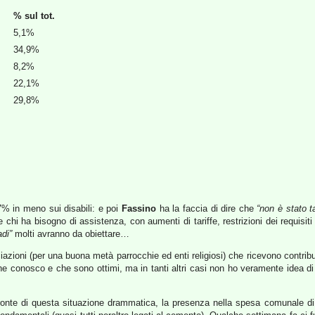
% sul tot.
5,1%
34,9%
8,2%
22,1%
29,8%
7% in meno sui disabili: e poi
Fassino
ha la faccia di dire che
“non è stato ta
hi ha bisogno di assistenza, con aumenti di tariffe, restrizioni dei requisiti 
adi”
molti avranno da obiettare…
ciazioni (per una buona metà parrocchie ed enti religiosi) che ricevono contribu
he conosco e che sono ottimi, ma in tanti altri casi non ho veramente idea di 
fronte di questa situazione drammatica, la presenza nella spesa comunale di