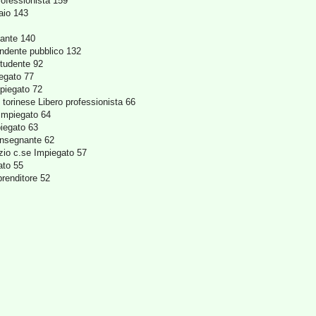
professionista 159
aio 143
nante 140
endente pubblico 132
Studente 92
iegato 77
mpiegato 72
torinese Libero professionista 66
 Impiegato 64
iegato 63
Insegnante 62
izio c.se Impiegato 57
ato 55
renditore 52