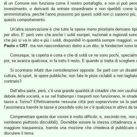
di un Comune non funziona come il nostro portafoglio, e non si può pensare
investimento, o derivanti da entrate straordinarie e non ripetibili come
amministrativa, perché l’anno prossimo poi questi soldi non ci saranno più,
questo comportamento.
Un’altra osservazione è che tutte le spese meno prioritarie derivano tipi
per altro. E’ però vero che anche i soldi europei, nazionali e regionali so
che più si va in alto e più i soldi, disponibili in quantità sempre maggiori,
Paolo
e
CRT
, ma non nascondiamoci dietro a un dito, le fondazioni sono leg
Comunque, la coperta è corta e che di soldi ce ne sono pochi, specialmen
poi, se avanza qualcosa, si fa tutto il resto. E quando si tratta di scegliere c
Si scontrano infatti due considerazioni opposte. Se parli con un disabil
cultura, lo sport, le opere pubbliche, non fate le piste ciclabili e non tagli
contrario?
Dall’altra parte, però, c’è una grande quantità di cittadini che non usufr
debole della società, e se nel frattempo i trasporti non funzionano, le strad
tasse a Torino? Effettivamente nessuna città può sopravvivere se la part
l’assistenza tramite le tasse è possibile solo se c’è qualcosa in attivo da t
Compenetrare queste due visioni è molto difficile, e, secondo me, non 
sembrano piuttosto discutibili). Dovrebbe essere la stessa cittadinanza a s
maggiore trasparenza, tramite una mozione che chiedeva di pubblicare d
discutere il tema.