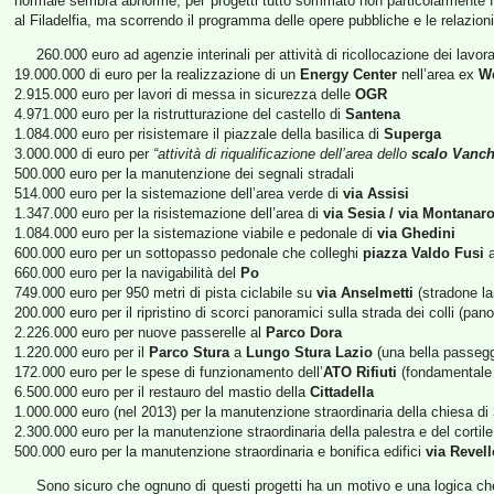
normale sembra abnorme, per progetti tutto sommato non particolarmente fond
al Filadelfia, ma scorrendo il programma delle opere pubbliche e le relazion
260.000 euro ad agenzie interinali per attività di ricollocazione dei lavora
19.000.000 di euro per la realizzazione di un
Energy Center
nell’area ex
W
2.915.000 euro per lavori di messa in sicurezza delle
OGR
4.971.000 euro per la ristrutturazione del castello di
Santena
1.084.000 euro per risistemare il piazzale della basilica di
Superga
3.000.000 di euro per
“attività di riqualificazione dell’area dello
scalo Vanch
500.000 euro per la manutenzione dei segnali stradali
514.000 euro per la sistemazione dell’area verde di
via Assisi
1.347.000 euro per la risistemazione dell’area di
via Sesia / via Montanar
1.084.000 euro per la sistemazione viabile e pedonale di
via Ghedini
600.000 euro per un sottopasso pedonale che colleghi
piazza Valdo Fusi
a
660.000 euro per la navigabilità del
Po
749.000 euro per 950 metri di pista ciclabile su
via Anselmetti
(stradone la
200.000 euro per il ripristino di scorci panoramici sulla strada dei colli (pa
2.226.000 euro per nuove passerelle al
Parco Dora
1.220.000 euro per il
Parco Stura
a
Lungo Stura Lazio
(una bella passegg
172.000 euro per le spese di funzionamento dell’
ATO Rifiuti
(fondamentale o
6.500.000 euro per il restauro del mastio della
Cittadella
1.000.000 euro (nel 2013) per la manutenzione straordinaria della chiesa di
2.300.000 euro per la manutenzione straordinaria della palestra e del cortil
500.000 euro per la manutenzione straordinaria e bonifica edifici
via Revell
Sono sicuro che ognuno di questi progetti ha un motivo e una logica che