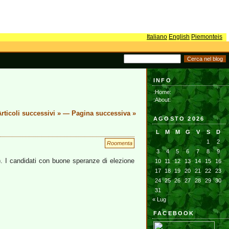
Italiano
English
Piemonteis
INFO
:Home:
:About:
rticoli successivi »
—
Pagina successiva »
AGOSTO 2026
L
M
M
G
V
S
D
1
2
Roomenta
3
4
5
6
7
8
9
). I candidati con buone speranze di elezione
10
11
12
13
14
15
16
17
18
19
20
21
22
23
24
25
26
27
28
29
30
31
« Lug
FACEBOOK