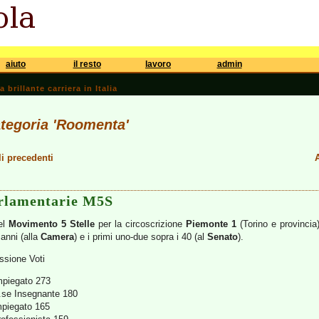
aiuto
il resto
lavoro
admin
brillante carriera in Italia
ategoria 'Roomenta'
li precedenti
A
parlamentarie M5S
del
Movimento 5 Stelle
per la circoscrizione
Piemonte 1
(Torino e provincia
 anni (alla
Camera
) e i primi uno-due sopra i 40 (al
Senato
).
sione Voti
mpiegato 273
t.se Insegnante 180
mpiegato 165