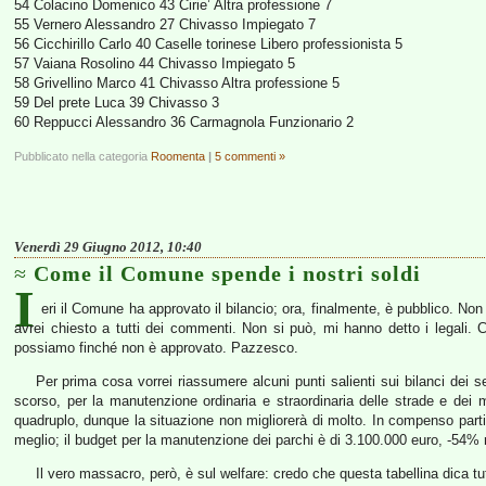
54 Colacino Domenico 43 Cirie’ Altra professione 7
55 Vernero Alessandro 27 Chivasso Impiegato 7
56 Cicchirillo Carlo 40 Caselle torinese Libero professionista 5
57 Vaiana Rosolino 44 Chivasso Impiegato 5
58 Grivellino Marco 41 Chivasso Altra professione 5
59 Del prete Luca 39 Chivasso 3
60 Reppucci Alessandro 36 Carmagnola Funzionario 2
Pubblicato nella categoria
Roomenta
|
5 commenti »
Venerdì 29 Giugno 2012, 10:40
Come il Comune spende i nostri soldi
I
eri il Comune ha approvato il bilancio; ora, finalmente, è pubblico. No
avrei chiesto a tutti dei commenti. Non si può, mi hanno detto i legali.
possiamo finché non è approvato. Pazzesco.
Per prima cosa vorrei riassumere alcuni punti salienti sui bilanci dei se
scorso, per la manutenzione ordinaria e straordinaria delle strade e dei m
quadruplo, dunque la situazione non migliorerà di molto. In compenso partir
meglio; il budget per la manutenzione dei parchi è di 3.100.000 euro, -54% r
Il vero massacro, però, è sul welfare: credo che questa tabellina dica tu