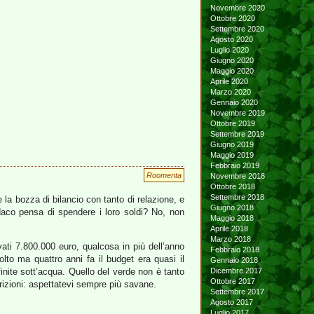
Novembre 2020
Ottobre 2020
Settembre 2020
Agosto 2020
Luglio 2020
Giugno 2020
Maggio 2020
Aprile 2020
Marzo 2020
Gennaio 2020
Novembre 2019
Ottobre 2019
Settembre 2019
Giugno 2019
Maggio 2019
Febbraio 2019
Roomenta
Novembre 2018
Ottobre 2018
Settembre 2018
la bozza di bilancio con tanto di relazione, e
Giugno 2018
ndaco pensa di spendere i loro soldi? No, non
Maggio 2018
Aprile 2018
Marzo 2018
ovati 7.800.000 euro, qualcosa in più dell’anno
Febbraio 2018
lto ma quattro anni fa il budget era quasi il
Gennaio 2018
inite sott’acqua. Quello del verde non è tanto
Dicembre 2017
Ottobre 2017
crizioni: aspettatevi sempre più savane.
Settembre 2017
Agosto 2017
Luglio 2017