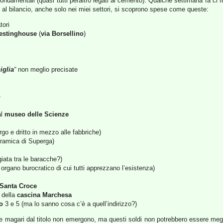
amentali (quasi tutti peraltro legati al cemento). Qualche settimana fa ci fu
i al bilancio, anche solo nei miei settori, si scoprono spese come queste:
tori
estinghouse
(
via Borsellino
)
iglia
“
non meglio precisate
o
l
museo delle Scienze
rgo e dritto in mezzo alle fabbriche)
noramica di Superga)
iata tra le baracche?)
rgano burocratico di cui tutti apprezzano l’esistenza)
Santa Croce
e della
cascina Marchesa
o
3 e 5 (ma lo sanno cosa c’è a quell’indirizzo?)
 magari dal titolo non emergono, ma questi soldi non potrebbero essere megli