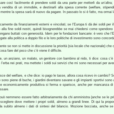
 così facilmente di prendere soldi da una parte per metterli da un’altra; in
 la vendita di un immobile, e destinarli alla spesa corrente (welfare, stip
 mentre la spesa sarà di nuovo da pagare. In passato lo si è fatto, ma ormai 
camente da finanziamenti esterni e vincolati; se l’Europa ti dà dei soldi per i
no alla fine soldi nostri, quindi bisognerebbe se mai chiedersi come spendono i
 vengano buttati con generosità. Idem per le fondazioni bancarie: è vero che l’
ate alla politica a doppio filo e le loro politiche di investimento sono concord
te se non si mette in discussione la priorità (sia locale che nazionale) che d
osa fare del poco che c’è viene il difficile.
e, un anziano, un malato, un genitore con bambino al nido, ti dice: cosa c’è di
ate l’erba nei prati, ma mettete i soldi sui servizi che mi sono necessari per a
uisce del welfare, e che dice: io pago le tasse, allora cosa ricevo in cambio? S
e sono piene di buche, i giardini diventano savane e gli impianti sportivi sono 
e economicamente produttiva si ferma e sparisce, anche per mancanza di infr
assare.
può nemmeno essere fatto arbitrariamente da chi amministra (anche se le prior
cegliere dove mettere i propri soldi, almeno a grandi linee. Di qui la propost
a subito almeno i dati di sintesi del bilancio. Mozione bocciata, anche s