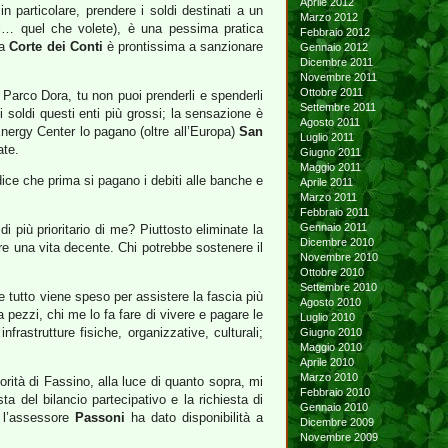
Aprile 2012
 particolare, prendere i soldi destinati a un
Marzo 2012
endi… quel che volete), è una pessima pratica
Febbraio 2012
la
Corte dei Conti
è prontissima a sanzionare
Gennaio 2012
Dicembre 2011
Novembre 2011
Ottobre 2011
l Parco Dora, tu non puoi prenderli e spenderli
Settembre 2011
 soldi questi enti più grossi; la sensazione è
Agosto 2011
Energy Center lo pagano (oltre all’Europa)
San
Luglio 2011
ate.
Giugno 2011
Maggio 2011
ice che prima si pagano i debiti alle banche e
Aprile 2011
Marzo 2011
Febbraio 2011
Gennaio 2011
 più prioritario di me? Piuttosto eliminate la
Dicembre 2010
vere una vita decente. Chi potrebbe sostenere il
Novembre 2010
Ottobre 2010
Settembre 2010
e tutto viene speso per assistere la fascia più
Agosto 2010
a pezzi, chi me lo fa fare di vivere e pagare le
Luglio 2010
astrutture fisiche, organizzative, culturali;
Giugno 2010
Maggio 2010
Aprile 2010
Marzo 2010
ità di Fassino, alla luce di quanto sopra, mi
Febbraio 2010
a del bilancio partecipativo e la richiesta di
Gennaio 2010
e l’assessore
Passoni
ha dato disponibilità a
Dicembre 2009
Novembre 2009