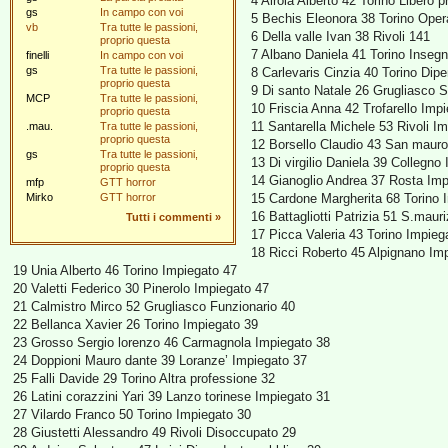
4 Airola Alberto 42 Torino Libero 
gs
In campo con voi
5 Bechis Eleonora 38 Torino Oper
vb
Tra tutte le passioni,
6 Della valle Ivan 38 Rivoli 141
proprio questa
7 Albano Daniela 41 Torino Inseg
finelli
In campo con voi
gs
Tra tutte le passioni,
8 Carlevaris Cinzia 40 Torino Dip
proprio questa
9 Di santo Natale 26 Grugliasco 
MCP
Tra tutte le passioni,
10 Friscia Anna 42 Trofarello Imp
proprio questa
11 Santarella Michele 53 Rivoli I
.mau.
Tra tutte le passioni,
proprio questa
12 Borsello Claudio 43 San mauro 
gs
Tra tutte le passioni,
13 Di virgilio Daniela 39 Collegno
proprio questa
14 Gianoglio Andrea 37 Rosta Imp
mfp
GTT horror
Mirko
GTT horror
15 Cardone Margherita 68 Torino 
16 Battagliotti Patrizia 51 S.maur
Tutti i commenti
»
17 Picca Valeria 43 Torino Impieg
18 Ricci Roberto 45 Alpignano Imp
19 Unia Alberto 46 Torino Impiegato 47
20 Valetti Federico 30 Pinerolo Impiegato 47
21 Calmistro Mirco 52 Grugliasco Funzionario 40
22 Bellanca Xavier 26 Torino Impiegato 39
23 Grosso Sergio lorenzo 46 Carmagnola Impiegato 38
24 Doppioni Mauro dante 39 Loranze’ Impiegato 37
25 Falli Davide 29 Torino Altra professione 32
26 Latini corazzini Yari 39 Lanzo torinese Impiegato 31
27 Vilardo Franco 50 Torino Impiegato 30
28 Giustetti Alessandro 49 Rivoli Disoccupato 29