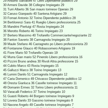
29 Arduino Salvatore 47 Leini Dipendente pubblico 29
30 Armeni Davide 38 Collegno Impiegato 29
31 Turri Alberto 36 San mauro torinese Operaio 29
32 Caruso Gianpaolo 40 Santena Artigiano 29
33 Fornari Antonio 32 Torino Dipendente pubblico 28
34 Bertilorenzi Sara 41 Rueglio Libero professionista 25
35 Mandrini Pierluigi 47 Rosta Impiegato 24
36 Merotto Roberto 46 Torino Impiegato 23
37 Bertero Massimo 40 Trofarello Commerciante/negoziante 22
38 Fanton Saverio 38 Carmagnola Impiegato 20
39 Maule Stefano 46 Castagneto po Libero professionista 20
40 Fontanone Glauco 40 Robassomero Artigiano 19
41 Fiore Mario 50 Trofarello Operaio 19
42 Murra Gian mario 52 Pinerolo Libero professionista 16
43 Pizzini Bruno andrea 30 Rivoli Altra professione 15
44 Cubito Marco 43 Rosta Impiegato 15
45 Galluzzi Marco 38 Torino Impiegato 13
46 Lumini Danilo 51 Carmagnola Impiegato 12
47 Caria Domenico 49 Chivasso Dipendente pubblico 12
48 Oresta Gianluca 36 Caselle torinese Impiegato 11
49 Domanin Ermes 32 Torino Libero professionista 11
50 Varacalli Federico 37 Torino Impiegato 10
51 Guasti Roberto 44 Borgaro torinese Impiegato 9
52 Lovera Danilo 33 Gassino torinese Impiegato 8
53 Navone Angelo 49 Caselle torinese Impiegato 7