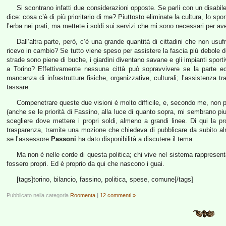
Si scontrano infatti due considerazioni opposte. Se parli con un disabil
dice: cosa c’è di più prioritario di me? Piuttosto eliminate la cultura, lo spor
l’erba nei prati, ma mettete i soldi sui servizi che mi sono necessari per av
Dall’altra parte, però, c’è una grande quantità di cittadini che non usuf
ricevo in cambio? Se tutto viene speso per assistere la fascia più debole de
strade sono piene di buche, i giardini diventano savane e gli impianti sporti
a Torino? Effettivamente nessuna città può sopravvivere se la parte 
mancanza di infrastrutture fisiche, organizzative, culturali; l’assistenza t
tassare.
Compenetrare queste due visioni è molto difficile, e, secondo me, non
(anche se le priorità di Fassino, alla luce di quanto sopra, mi sembrano piu
scegliere dove mettere i propri soldi, almeno a grandi linee. Di qui la pr
trasparenza, tramite una mozione che chiedeva di pubblicare da subito alm
se l’assessore
Passoni
ha dato disponibilità a discutere il tema.
Ma non è nelle corde di questa politica; chi vive nel sistema rappresenta
fossero propri. Ed è proprio da qui che nascono i guai.
[tags]torino, bilancio, fassino, politica, spese, comune[/tags]
Pubblicato nella categoria
Roomenta
|
12 commenti »