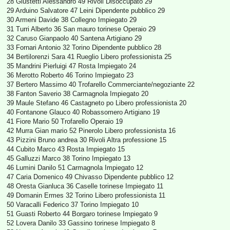
28 Giustetti Alessandro 49 Rivoli Disoccupato 29
29 Arduino Salvatore 47 Leini Dipendente pubblico 29
30 Armeni Davide 38 Collegno Impiegato 29
31 Turri Alberto 36 San mauro torinese Operaio 29
32 Caruso Gianpaolo 40 Santena Artigiano 29
33 Fornari Antonio 32 Torino Dipendente pubblico 28
34 Bertilorenzi Sara 41 Rueglio Libero professionista 25
35 Mandrini Pierluigi 47 Rosta Impiegato 24
36 Merotto Roberto 46 Torino Impiegato 23
37 Bertero Massimo 40 Trofarello Commerciante/negoziante 22
38 Fanton Saverio 38 Carmagnola Impiegato 20
39 Maule Stefano 46 Castagneto po Libero professionista 20
40 Fontanone Glauco 40 Robassomero Artigiano 19
41 Fiore Mario 50 Trofarello Operaio 19
42 Murra Gian mario 52 Pinerolo Libero professionista 16
43 Pizzini Bruno andrea 30 Rivoli Altra professione 15
44 Cubito Marco 43 Rosta Impiegato 15
45 Galluzzi Marco 38 Torino Impiegato 13
46 Lumini Danilo 51 Carmagnola Impiegato 12
47 Caria Domenico 49 Chivasso Dipendente pubblico 12
48 Oresta Gianluca 36 Caselle torinese Impiegato 11
49 Domanin Ermes 32 Torino Libero professionista 11
50 Varacalli Federico 37 Torino Impiegato 10
51 Guasti Roberto 44 Borgaro torinese Impiegato 9
52 Lovera Danilo 33 Gassino torinese Impiegato 8