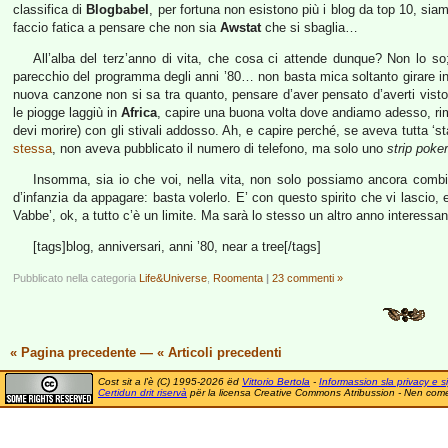
classifica di
Blogbabel
, per fortuna non esistono più i blog da top 10, si
faccio fatica a pensare che non sia
Awstat
che si sbaglia…
All’alba del terz’anno di vita, che cosa ci attende dunque? Non lo s
parecchio del programma degli anni ’80… non basta mica soltanto girare in
nuova canzone non si sa tra quanto, pensare d’aver pensato d’averti visto 
le piogge laggiù in
Africa
, capire una buona volta dove andiamo adesso, rim
devi morire) con gli stivali addosso. Ah, e capire perché, se aveva tutta ‘s
stessa
, non aveva pubblicato il numero di telefono, ma solo uno
strip poker
Insomma, sia io che voi, nella vita, non solo possiamo ancora combina
d’infanzia da appagare: basta volerlo. E’ con questo spirito che vi lascio, 
Vabbe’, ok, a tutto c’è un limite. Ma sarà lo stesso un altro anno interessan
[tags]blog, anniversari, anni ’80, near a tree[/tags]
Pubblicato nella categoria
Life&Universe
,
Roomenta
|
23 commenti »
« Pagina precedente
—
« Articoli precedenti
Cost sit a l'è (C) 1995-2026 ëd
Vittorio Bertola
-
Informassion sla privacy e si
Certidun drit riservà
për la licensa Creative Commons Atribussion - Nen comer