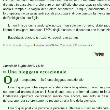
con gli insegnanti via Internet, il ministero ha risposto che certamente s
distanza in passato, ma che pare un po’ difficile che una ragazza che deb
abbia il tempo e la voglia di studiare seriamente. Dunque, concludono le 
loro spediranno gli assistenti sociali a occuparsi di due genitori talmente ir
dell’obbligo alla loro figlia.
E non finisce qui: stando alle notizie, non solo non ci sono state racc
libertà di navigare, ma quasi l’80% degli olandesi è d’accordo con la posiz
[tags]italia, olanda, istruzione, record, barca[/tags]
Pubblicato nella categoria
Itaaaalia
,
NewGlobal
,
Roomenta
|
38 commenti »
Lunedì 20 Luglio 2009, 15:40
Una bloggata eccezionale
O
ggi – preparatevi – farò una bloggata eccezionale.
Uno di quei post che segnano la storia della blogosfera, che rimangono 
commentati ancora dopo anni. Uno di quei post che immediatamente interrom
l’indefessa operosità dell’italiano medio può ancora, ma solo in casi 
ricreazione, pur se prontamente recuperati alla fine della giornata.
Uno di quei post che portano le persone a riflettere sul senso della vita,