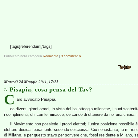
[tags]referendum[/tags]
Pubblicato nella categoria
Roomenta
|
3 commenti »
Martedì 24 Maggio 2011, 17:25
Pisapia, cosa pensa del Tav?
C
aro avvocato
Pisapia
,
da diversi giorni ormai, in vista del ballottaggio milanese, i suoi sosten
i complimenti, chi con le minacce, cercando di ottenere da noi una chiara i
Il Movimento non possiede i propri elettori; l’unica posizione possibil
elettore decida liberamente secondo coscienza. Ciò nonostante, io mi rend
di
Milano
, e per questo stavo per scrivere che, fossi residente a Milano, sa