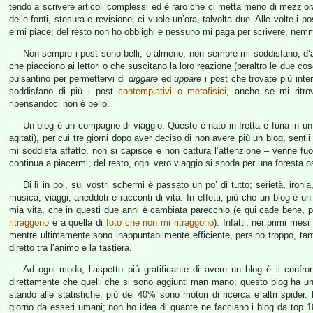
tendo a scrivere articoli complessi ed è raro che ci metta meno di mezz’ora a
delle fonti, stesura e revisione, ci vuole un’ora, talvolta due. Alle volte i 
e mi piace; del resto non ho obblighi e nessuno mi paga per scrivere, nemmen
Non sempre i post sono belli, o almeno, non sempre mi soddisfano; d’al
che piacciono ai lettori o che suscitano la loro reazione (peraltro le due 
pulsantino per permettervi di
diggare
ed
uppare
i post che trovate più int
soddisfano di più i post
contemplativi o metafisici
, anche se mi ritr
ripensandoci non è bello.
Un blog è un compagno di viaggio. Questo è nato in fretta e furia in u
agitati), per cui tre giorni dopo aver deciso di non avere più un blog, senti
mi soddisfa affatto, non si capisce e non cattura l’attenzione – venne fuo
continua a piacermi; del resto, ogni vero viaggio si snoda per una foresta o
Di lì in poi, sui vostri schermi è passato un po’ di tutto; serietà, iron
musica, viaggi, aneddoti e racconti di vita. In effetti, più che un blog è 
mia vita, che in questi due anni è cambiata parecchio (e qui cade bene, per 
ritraggono
e a quella di
foto che non mi ritraggono
). Infatti, nei primi mes
mentre ultimamente sono inappuntabilmente efficiente, persino troppo, tanto
diretto tra l’animo e la tastiera.
Ad ogni modo, l’aspetto più gratificante di avere un blog è il confron
direttamente che quelli che si sono aggiunti man mano; questo blog ha u
stando alle statistiche, più del 40% sono motori di ricerca e altri spide
giorno da esseri umani; non ho idea di quante ne facciano i blog da top 100