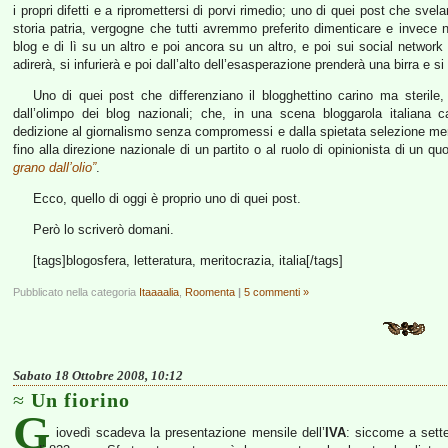
i propri difetti e a ripromettersi di porvi rimedio; uno di quei post che sve
storia patria, vergogne che tutti avremmo preferito dimenticare e invece n
blog e di lì su un altro e poi ancora su un altro, e poi sui social network 
adirerà, si infurierà e poi dall’alto dell’esasperazione prenderà una birra e si
Uno di quei post che differenziano il blogghettino carino ma sterile, 
dall’olimpo dei blog nazionali; che, in una scena bloggarola italiana cara
dedizione al giornalismo senza compromessi e dalla spietata selezione merito
fino alla direzione nazionale di un partito o al ruolo di opinionista di un quo
grano dall’olio”
.
Ecco, quello di oggi è proprio uno di quei post.
Però lo scriverò domani.
[tags]blogosfera, letteratura, meritocrazia, italia[/tags]
Pubblicato nella categoria
Itaaaalia
,
Roomenta
|
5 commenti »
Sabato 18 Ottobre 2008, 10:12
Un fiorino
G
iovedì scadeva la presentazione mensile dell’
IVA
: siccome a sette