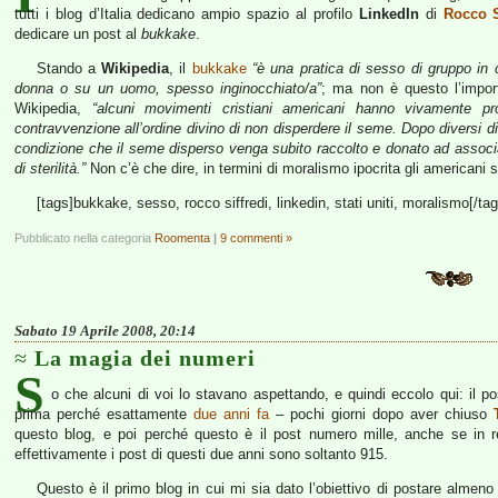
tutti i blog d’Italia dedicano ampio spazio al profilo
LinkedIn
di
Rocco S
dedicare un post al
bukkake
.
Stando a
Wikipedia
, il
bukkake
“è una pratica di sesso di gruppo in
donna o su un uomo, spesso inginocchiato/a”
; ma non è questo l’impor
Wikipedia,
“alcuni movimenti cristiani americani hanno vivamente pro
contravvenzione all’ordine divino di non disperdere il seme. Dopo diversi diba
condizione che il seme disperso venga subito raccolto e donato ad associ
di sterilità.”
Non c’è che dire, in termini di moralismo ipocrita gli americani 
[tags]bukkake, sesso, rocco siffredi, linkedin, stati uniti, moralismo[/tag
Pubblicato nella categoria
Roomenta
|
9 commenti »
Sabato 19 Aprile 2008, 20:14
La magia dei numeri
S
o che alcuni di voi lo stavano aspettando, e quindi eccolo qui: il po
prima perché esattamente
due anni fa
– pochi giorni dopo aver chiuso
questo blog, e poi perché questo è il post numero mille, anche se in r
effettivamente i post di questi due anni sono soltanto 915.
Questo è il primo blog in cui mi sia dato l’obiettivo di postare almeno