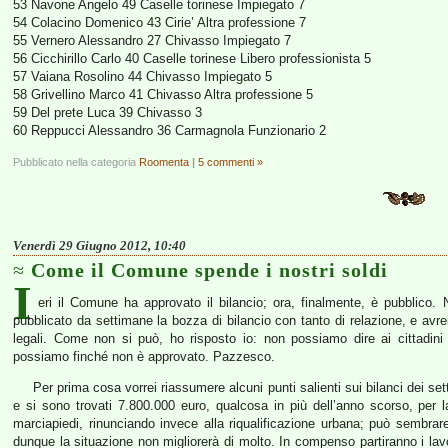
53 Navone Angelo 49 Caselle torinese Impiegato 7
54 Colacino Domenico 43 Cirie’ Altra professione 7
55 Vernero Alessandro 27 Chivasso Impiegato 7
56 Cicchirillo Carlo 40 Caselle torinese Libero professionista 5
57 Vaiana Rosolino 44 Chivasso Impiegato 5
58 Grivellino Marco 41 Chivasso Altra professione 5
59 Del prete Luca 39 Chivasso 3
60 Reppucci Alessandro 36 Carmagnola Funzionario 2
Pubblicato nella categoria
Roomenta
|
5 commenti »
Venerdì 29 Giugno 2012, 10:40
Come il Comune spende i nostri soldi
I
eri il Comune ha approvato il bilancio; ora, finalmente, è pubblico
pubblicato da settimane la bozza di bilancio con tanto di relazione, e avre
legali. Come non si può, ho risposto io: non possiamo dire ai cittadin
possiamo finché non è approvato. Pazzesco.
Per prima cosa vorrei riassumere alcuni punti salienti sui bilanci dei sett
e si sono trovati 7.800.000 euro, qualcosa in più dell’anno scorso, per l
marciapiedi, rinunciando invece alla riqualificazione urbana; può sembrar
dunque la situazione non migliorerà di molto. In compenso partiranno i lavo