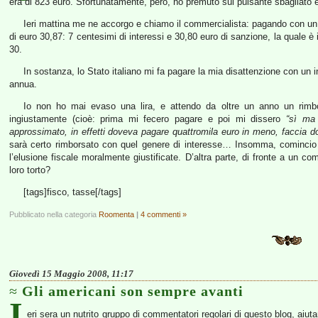
era di 823 euro. Sfortunatamente, però, ho premuto sul pulsante sbagliato e
Ieri mattina me ne accorgo e chiamo il commercialista: pagando con un g
di euro 30,87: 7 centesimi di interessi e 30,80 euro di sanzione, la quale è 
30.
In sostanza, lo Stato italiano mi fa pagare la mia disattenzione con un 
annua.
Io non ho mai evaso una lira, e attendo da oltre un anno un rimbo
ingiustamente (cioè: prima mi fecero pagare e poi mi dissero
“sì ma
approssimato, in effetti doveva pagare quattromila euro in meno, faccia d
sarà certo rimborsato con quel genere di interesse… Insomma, comincio a
l’elusione fiscale moralmente giustificate. D’altra parte, di fronte a un c
loro torto?
[tags]fisco, tasse[/tags]
Pubblicato nella categoria
Roomenta
|
4 commenti »
Giovedì 15 Maggio 2008, 11:17
Gli americani son sempre avanti
I
eri sera un nutrito gruppo di commentatori regolari di questo blog, aiu