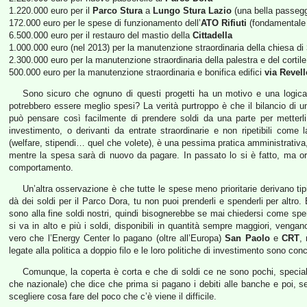
1.220.000 euro per il
Parco Stura
a
Lungo Stura Lazio
(una bella passegg
172.000 euro per le spese di funzionamento dell’
ATO Rifiuti
(fondamentale o
6.500.000 euro per il restauro del mastio della
Cittadella
1.000.000 euro (nel 2013) per la manutenzione straordinaria della chiesa di
2.300.000 euro per la manutenzione straordinaria della palestra e del cortil
500.000 euro per la manutenzione straordinaria e bonifica edifici
via Revell
Sono sicuro che ognuno di questi progetti ha un motivo e una logica
potrebbero essere meglio spesi? La verità purtroppo è che il bilancio di 
può pensare così facilmente di prendere soldi da una parte per metterli d
investimento, o derivanti da entrate straordinarie e non ripetibili come 
(welfare, stipendi… quel che volete), è una pessima pratica amministrativa,
mentre la spesa sarà di nuovo da pagare. In passato lo si è fatto, ma o
comportamento.
Un’altra osservazione è che tutte le spese meno prioritarie derivano tip
dà dei soldi per il Parco Dora, tu non puoi prenderli e spenderli per altro.
sono alla fine soldi nostri, quindi bisognerebbe se mai chiedersi come spen
si va in alto e più i soldi, disponibili in quantità sempre maggiori, venga
vero che l’Energy Center lo pagano (oltre all’Europa)
San Paolo
e
CRT
,
legate alla politica a doppio filo e le loro politiche di investimento sono con
Comunque, la coperta è corta e che di soldi ce ne sono pochi, specialm
che nazionale) che dice che prima si pagano i debiti alle banche e poi, se 
scegliere cosa fare del poco che c’è viene il difficile.