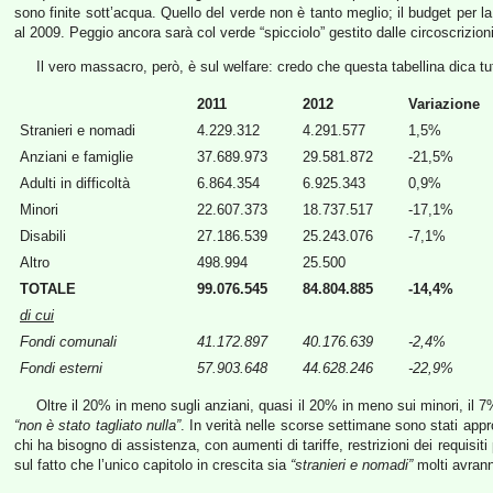
sono finite sott’acqua. Quello del verde non è tanto meglio; il budget per 
al 2009. Peggio ancora sarà col verde “spicciolo” gestito dalle circoscrizio
Il vero massacro, però, è sul welfare: credo che questa tabellina dica tu
2011
2012
Variazione
Stranieri e nomadi
4.229.312
4.291.577
1,5%
Anziani e famiglie
37.689.973
29.581.872
-21,5%
Adulti in difficoltà
6.864.354
6.925.343
0,9%
Minori
22.607.373
18.737.517
-17,1%
Disabili
27.186.539
25.243.076
-7,1%
Altro
498.994
25.500
TOTALE
99.076.545
84.804.885
-14,4%
di cui
Fondi comunali
41.172.897
40.176.639
-2,4%
Fondi esterni
57.903.648
44.628.246
-22,9%
Oltre il 20% in meno sugli anziani, quasi il 20% in meno sui minori, il 7
“non è stato tagliato nulla”
. In verità nelle scorse settimane sono stati app
chi ha bisogno di assistenza, con aumenti di tariffe, restrizioni dei requisit
sul fatto che l’unico capitolo in crescita sia
“stranieri e nomadi”
molti avran