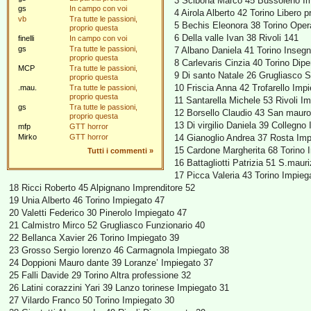
3 Scibona Marco 45 Bussoleno I
gs
In campo con voi
4 Airola Alberto 42 Torino Libero 
vb
Tra tutte le passioni,
5 Bechis Eleonora 38 Torino Oper
proprio questa
6 Della valle Ivan 38 Rivoli 141
finelli
In campo con voi
gs
Tra tutte le passioni,
7 Albano Daniela 41 Torino Inseg
proprio questa
8 Carlevaris Cinzia 40 Torino Dip
MCP
Tra tutte le passioni,
9 Di santo Natale 26 Grugliasco 
proprio questa
10 Friscia Anna 42 Trofarello Imp
.mau.
Tra tutte le passioni,
proprio questa
11 Santarella Michele 53 Rivoli I
gs
Tra tutte le passioni,
12 Borsello Claudio 43 San mauro 
proprio questa
13 Di virgilio Daniela 39 Collegno
mfp
GTT horror
Mirko
GTT horror
14 Gianoglio Andrea 37 Rosta Imp
15 Cardone Margherita 68 Torino 
Tutti i commenti
»
16 Battagliotti Patrizia 51 S.maur
17 Picca Valeria 43 Torino Impieg
18 Ricci Roberto 45 Alpignano Imprenditore 52
19 Unia Alberto 46 Torino Impiegato 47
20 Valetti Federico 30 Pinerolo Impiegato 47
21 Calmistro Mirco 52 Grugliasco Funzionario 40
22 Bellanca Xavier 26 Torino Impiegato 39
23 Grosso Sergio lorenzo 46 Carmagnola Impiegato 38
24 Doppioni Mauro dante 39 Loranze’ Impiegato 37
25 Falli Davide 29 Torino Altra professione 32
26 Latini corazzini Yari 39 Lanzo torinese Impiegato 31
27 Vilardo Franco 50 Torino Impiegato 30