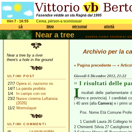
Fasendse vëdde an sla Ragnà dal 1995
Vën 7 - 16:55
Cerea, përson-a sconòssua!
cà
blog
përsonal
atività
Near a tree
ovvero come rovinarsi una 
Archivio per la c
Near a tree by a river
there's a hole in the ground
« Pagina precedente
—
« Artico
Giovedì 6 Dicembre 2012, 21:22
ULTIMI POST
I risultati delle 
27/7
Opera sì, nazismo no
I
14/7
La parola proibita
risultati delle parlamentarie
1/4
In campo con voi
(Torino e provincia). I candidati 
23/2
Nuovo cinema Luftansia
(2026)
i 40 anni (alla
Camera
) e i primi 
11/2
Wormslayer
Pos. Nome Età Comune Profes
1 Castelli Laura 26 Collegno I
ULTIMI COMMENTI
2 Chimienti Silvia 27 Castiglione 
gs
La parola proibita