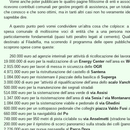
Vorrei anche poter pubblicare le quattro pagine fittissime di enti e asso
ricevono contributi comunali per gestire progetti di assistenza, per un tota
che conosco e che sono ottimi, ma in tanti altri casi non ho veramente idea
saprebbe dire.
A questo punto però vorrei condividere un’altra cosa che colpisce: a
spesa comunale di moltissime voci di entità che a una persona no
particolarmente fondamentali (quasi tutti peraltro legati al cemento). Qu
destinato al Filadelfia, ma scorrendo il programma delle opere pubbliche 
scoprono spese come queste:
260.000 euro ad agenzie interinali per attività di ricollocazione dei lavora
19.000.000 di euro per la realizzazione di un
Energy Center
nell’area ex
W
2.915.000 euro per lavori di messa in sicurezza delle
OGR
4.971.000 euro per la ristrutturazione del castello di
Santena
1.084.000 euro per risistemare il piazzale della basilica di
Superga
3.000.000 di euro per
“attività di riqualificazione dell’area dello
scalo Vanch
500.000 euro per la manutenzione dei segnali stradali
514.000 euro per la sistemazione dell’area verde di
via Assisi
1.347.000 euro per la risistemazione dell’area di
via Sesia / via Montanar
1.084.000 euro per la sistemazione viabile e pedonale di
via Ghedini
600.000 euro per un sottopasso pedonale che colleghi
piazza Valdo Fusi
a
660.000 euro per la navigabilità del
Po
749.000 euro per 950 metri di pista ciclabile su
via Anselmetti
(stradone la
200.000 euro per il ripristino di scorci panoramici sulla strada dei colli (pa
2.226.000 euro per nuove passerelle al
Parco Dora