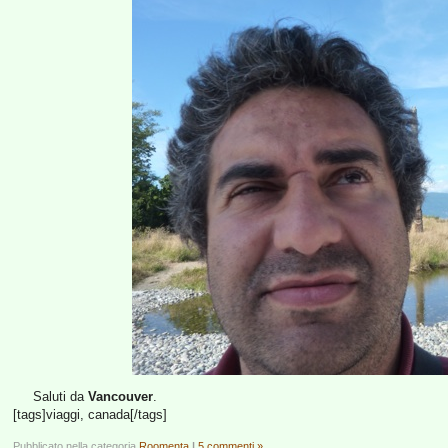
Saluti da
Vancouver
.
[tags]viaggi, canada[/tags]
Pubblicato nella categoria
Roomenta
|
5 commenti »