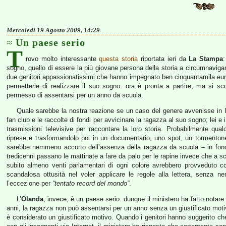
Mercoledì 19 Agosto 2009, 14:29
Un paese serio
T
rovo molto interessante
questa storia
riportata ieri da
La Stampa
sogno, quello di essere la più giovane persona della storia a circumnavigare i
due genitori appassionatissimi che hanno impegnato ben cinquantamila eur
permetterle di realizzare il suo sogno: ora è pronta a partire, ma si sc
permesso di assentarsi per un anno da scuola.
Quale sarebbe la nostra reazione se un caso del genere avvenisse in Ita
fan club e le raccolte di fondi per avvicinare la ragazza al suo sogno; lei e
trasmissioni televisive per raccontare la loro storia. Probabilmente qua
riprese e trasformandolo poi in un documentario, uno spot, un tormentone
sarebbe nemmeno accorto dell’assenza della ragazza da scuola – in fond
tredicenni passano le mattinate a fare da palo per le rapine invece che a 
subito almeno venti parlamentari di ogni colore avrebbero provveduto co
scandalosa ottusità nel voler applicare le regole alla lettera, senz
l’eccezione per
“tentato record del mondo”
.
L’
Olanda
, invece, è un paese serio: dunque il ministero ha fatto notare 
anni, la ragazza non può assentarsi per un anno senza un giustificato motiv
è considerato un giustificato motivo. Quando i genitori hanno suggerito 