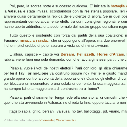
Poi, però, la scorsa notte è successo qualcosa. E’ iniziata la
battaglia 
la
Valsusa
è stata invasa, scontrandosi con la resistenza popolare. Ieri 
arriverà quasi certamente la replica delle violenze di allora. Se in quel bo
rappresentanti democraticamente eletti, tra cui i consiglieri regionali e c
hanno aperto addirittura una sede formale del nostro gruppo consiliare regio
Tutto questo è sostenuto con forza dai partiti della sua coalizione:
Fassino
,
minaccia i sindaci
che si oppongono all’opera, ma due onorevoli
il che implicherebbe di poter sparare a vista su chi vi si avvicini.
E allora, capisce – capite voi
Bersani
,
Pellizzetti
,
Flores d’Arcais
,
rabbia, viene fuori una sola domanda: con che faccia gli stessi partiti che 
Pisapia, vuole i voti dei nostri elettori? Parli con loro, gli dica chiar
per lei il
Tav Torino-Lione
va costruito oppure no? Per lei è giusto mandar
grande opera contro la volontà della popolazione? Quando gli elettori di cu
per bloccare un inceneritore o una colata di cemento, la sua maggioranza i
ha sempre fatto la maggioranza di centrosinistra a Torino?
Pisapia, parli chiaramente, tenga fede alla sua storia, ci dimostri che
quel che sta avvenendo in Valsusa, ne chieda la fine; oppure taccia, e non p
[tags]pisapia, grillo, bersani, valsusa, no tav, ballottaggi, pd, virano, mil
Pubblicato nella categoria
Roomenta
|
24 commenti »