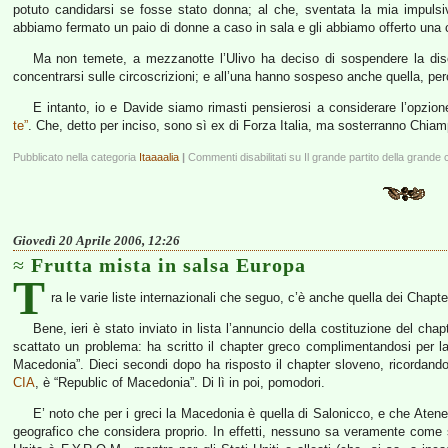
potuto candidarsi se fosse stato donna; al che, sventata la mia impulsiva
abbiamo fermato un paio di donne a caso in sala e gli abbiamo offerto una c
Ma non temete, a mezzanotte l’Ulivo ha deciso di sospendere la discu
concentrarsi sulle circoscrizioni; e all’una hanno sospeso anche quella, p
E intanto, io e Davide siamo rimasti pensierosi a considerare l’opzion
te”
. Che, detto per inciso, sono sì ex di Forza Italia, ma sosterranno Chiam
Pubblicato nella categoria
Itaaaalia
|
Commenti disabilitati
su Il grande partito della grande 
Giovedì 20 Aprile 2006, 12:26
Frutta mista in salsa Europa
T
ra le varie liste internazionali che seguo, c’è anche quella dei Chapter
Bene, ieri è stato inviato in lista l’annuncio della costituzione del c
scattato un problema: ha scritto il chapter greco complimentandosi per l
Macedonia”. Dieci secondi dopo ha risposto il chapter sloveno, ricordando
CIA
, è “Republic of Macedonia”. Di lì in poi, pomodori.
E’ noto che per i greci la Macedonia è quella di Salonicco, e che Atene
geografico che considera proprio. In effetti, nessuno sa veramente come 