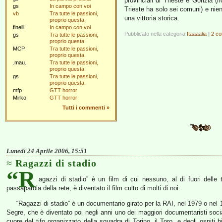
provinciali di Trieste e Gorizia (r
gs
In campo con voi
Trieste ha solo sei comuni) e ni
vb
Tra tutte le passioni,
una vittoria storica.
proprio questa
finelli
In campo con voi
Pubblicato nella categoria
Itaaaalia
|
2 co
gs
Tra tutte le passioni,
proprio questa
MCP
Tra tutte le passioni,
proprio questa
.mau.
Tra tutte le passioni,
proprio questa
gs
Tra tutte le passioni,
proprio questa
mfp
GTT horror
Mirko
GTT horror
Tutti i commenti
»
Lunedì 24 Aprile 2006, 15:51
Ragazzi di stadio
“R
agazzi di stadio” è un film di cui nessuno, al di fuori delle t
passaparola della rete, è diventato il film culto di molti di noi.
“Ragazzi di stadio” è un documentario girato per la RAI, nel 1979 o nel 1
Segre, che è diventato poi negli anni uno dei maggiori documentaristi sociali
cuore del tifo organizzato della squadra di Torino, il Toro, e degli ospiti