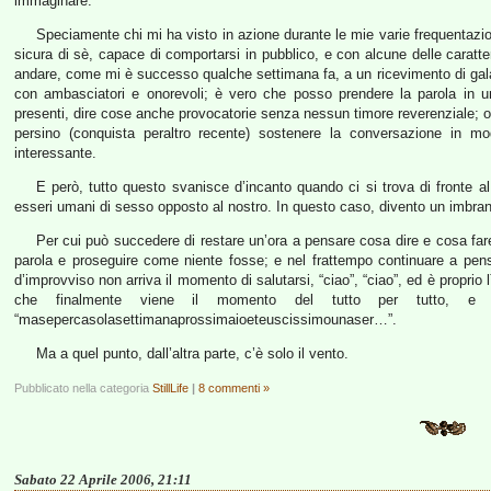
immaginare.
Speciamente chi mi ha visto in azione durante le mie varie frequentazio
sicura di sè, capace di comportarsi in pubblico, e con alcune delle caratte
andare, come mi è successo qualche settimana fa, a un ricevimento di ga
con ambasciatori e onorevoli; è vero che posso prendere la parola in un
presenti, dire cose anche provocatorie senza nessun timore reverenziale;
persino (conquista peraltro recente) sostenere la conversazione in mo
interessante.
E però, tutto questo svanisce d’incanto quando ci si trova di fronte al 
esseri umani di sesso opposto al nostro. In questo caso, divento un imbran
Per cui può succedere di restare un’ora a pensare cosa dire e cosa fare a
parola e proseguire come niente fosse; e nel frattempo continuare a pen
d’improvviso non arriva il momento di salutarsi, “ciao”, “ciao”, ed è proprio
che finalmente viene il momento del tutto per tutto, e l
“masepercasolasettimanaprossimaioeteuscissimounaser…”.
Ma a quel punto, dall’altra parte, c’è solo il vento.
Pubblicato nella categoria
StillLife
|
8 commenti »
Sabato 22 Aprile 2006, 21:11