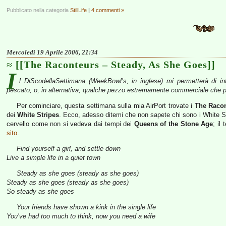
Pubblicato nella categoria
StillLife
|
4 commenti »
Mercoledì 19 Aprile 2006, 21:34
[[The Raconteurs – Steady, As She Goes]]
I
l DiScodellaSettimana (WeekBowl’s, in inglese) mi permetterà di i
pescato; o, in alternativa, qualche pezzo estremamente commerciale che p
Per cominciare, questa settimana sulla mia AirPort trovate i
The Raco
dei
White Stripes
. Ecco, adesso ditemi che non sapete chi sono i White St
cervello come non si vedeva dai tempi dei
Queens of the Stone Age
; il
sito
.
Find yourself a girl, and settle down
Live a simple life in a quiet town
Steady as she goes (steady as she goes)
Steady as she goes (steady as she goes)
So steady as she goes
Your friends have shown a kink in the single life
You’ve had too much to think, now you need a wife