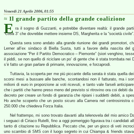
Venerdì 21 Aprile 2006, 01:55
Il grande partito della grande coalizione
E
ra il sogno di Guzzanti, e potrebbe diventare realtà: il grande part
“Cosa 3” che dovrebbe mettere insieme DS, Margherita e la “società civile”
Questa sera sono andato alla grande riunione dei grandi promotori, che
Lerner all’ex sindaco di Biella Susta, tutti a favore della nascita del g
associazione “Per il Partito Democratico – Piemonte” (siori venghino, tesse
il piddì, se non quello di riciclare un po’ di gente che è stata trombata nei 
s’è fatto un gran parlare di primarie, innovazione, e forzaprodi.
Tuttavia, la scoperta per me più piccante della serata è stata quella dei p
scorsi mesi a bussare alle banche, scontandosi non il fatturato, ma i sondag
milioni di euro in proporzione ai voti ricevuti, e tanto vale farseli antic
che i partiti che hanno preso meno del previsto si ritrovino ora coi debiti d
decreto per creare un fondo di garanzia che ripiani i suddetti debiti, a sp
Ho anche scoperto che un posto sicuro alla Camera nel centrosinistra c
250.000 che chiedeva Forza Italia.
Nel frattempo, mi sono trovato davanti alla telenovela del mio amico Da
i seguaci di Ciriaco Rutelli, fino a oggi pomeriggio figurava tra i candidati al
tanto di citazione su Repubblica. Peccato che, per un gioco di veti incroci
uno scambio di SMS con il luogo segreto in cui Chiampa & friends stavan