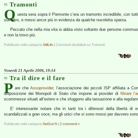
Tramonti
Q
uesta sera sopra il Piemonte c’era un tramonto incredibile, con tutti i 
sull’altro, e messi ancor più in evidenza da qualche nuvoletta sparsa.
Peccato che nella mia vita io abbia visto soltanto due persone commuover
e non la trovo più.
Pubblicato nella categoria
StillLife
|
Commenti disabilitati
su Tramonti
Venerdì 21 Aprile 2006, 19:14
Tra il dire e il fare
P
are che
Assoprovider
, l’associazione dei piccoli ISP affiliata a 
disposizione dei Monopoli di Stato che impone ai provider di
filtrare l
scommesse situati all’estero e che sfuggono alla tassazione e alla regolam
E’ interessante notare che in tanti tra i difensori della libertà d
scandalizzati a gran voce; ma gli unici che si sono mossi per davvero sono
Pubblicato nella categoria
NetGov'It
|
2 commenti »