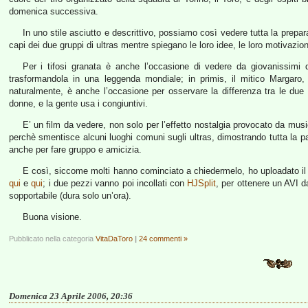
domenica successiva.
In uno stile asciutto e descrittivo, possiamo così vedere tutta la prepar
capi dei due gruppi di ultras mentre spiegano le loro idee, le loro motivazioni,
Per i tifosi granata è anche l’occasione di vedere da giovanissimi 
trasformandola in una leggenda mondiale; in primis, il mitico Margaro, 
naturalmente, è anche l’occasione per osservare la differenza tra le due 
donne, e la gente usa i congiuntivi.
E’ un film da vedere, non solo per l’effetto nostalgia provocato da mu
perchè smentisce alcuni luoghi comuni sugli ultras, dimostrando tutta la
anche per fare gruppo e amicizia.
E così, siccome molti hanno cominciato a chiedermelo, ho uploadato il 
qui
e
qui
; i due pezzi vanno poi incollati con
HJSplit
, per ottenere un AVI 
sopportabile (dura solo un’ora).
Buona visione.
Pubblicato nella categoria
VitaDaToro
|
24 commenti »
Domenica 23 Aprile 2006, 20:36