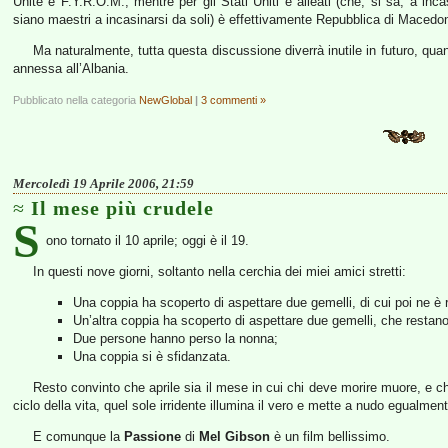
Unite è F.Y.R.O.M., mentre per gli Stati Uniti e alleati (che, si sa, a inc
siano maestri a incasinarsi da soli) è effettivamente Repubblica di Macedon
Ma naturalmente, tutta questa discussione diverrà inutile in futuro, qu
annessa all’Albania.
Pubblicato nella categoria
NewGlobal
|
3 commenti »
Mercoledì 19 Aprile 2006, 21:59
Il mese più crudele
S
ono tornato il 10 aprile; oggi è il 19.
In questi nove giorni, soltanto nella cerchia dei miei amici stretti:
Una coppia ha scoperto di aspettare due gemelli, di cui poi ne è 
Un’altra coppia ha scoperto di aspettare due gemelli, che restan
Due persone hanno perso la nonna;
Una coppia si è sfidanzata.
Resto convinto che aprile sia il mese in cui chi deve morire muore, e c
ciclo della vita, quel sole irridente illumina il vero e mette a nudo egualmente 
E comunque la
Passione
di
Mel Gibson
è un film bellissimo.