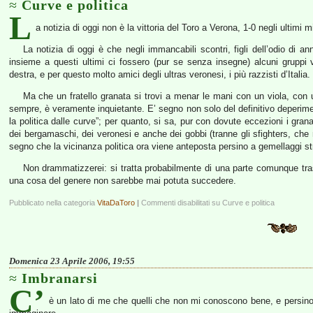
Curve e politica
L
a notizia di oggi non è la vittoria del Toro a Verona, 1-0 negli ultimi m
La notizia di oggi è che negli immancabili scontri, figli dell’odio di an
insieme a questi ultimi ci fossero (pur se senza insegne) alcuni gruppi 
destra, e per questo molto amici degli ultras veronesi, i più razzisti d’Italia.
Ma che un fratello granata si trovi a menar le mani con un viola, con u
sempre, è veramente inquietante. E’ segno non solo del definitivo deperiment
la politica dalle curve”; per quanto, si sa, pur con dovute eccezioni i granat
dei bergamaschi, dei veronesi e anche dei gobbi (tranne gli sfighters, ch
segno che la vicinanza politica ora viene anteposta persino a gemellaggi str
Non drammatizzerei: si tratta probabilmente di una parte comunque trasc
una cosa del genere non sarebbe mai potuta succedere.
Pubblicato nella categoria
VitaDaToro
|
Commenti disabilitati
su Curve e politica
Domenica 23 Aprile 2006, 19:55
Imbranarsi
C’
è un lato di me che quelli che non mi conoscono bene, e persino 