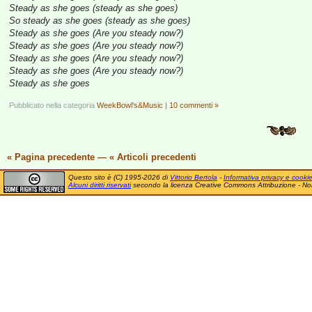
Steady as she goes (steady as she goes)
So steady as she goes (steady as she goes)
Steady as she goes (Are you steady now?)
Steady as she goes (Are you steady now?)
Steady as she goes (Are you steady now?)
Steady as she goes (Are you steady now?)
Steady as she goes
Pubblicato nella categoria
WeekBowl's&Music
|
10 commenti »
« Pagina precedente
—
« Articoli precedenti
Questo sito è (C) 1995-2026 di
Vittorio Bertola
-
Informativa privacy e cooki
Alcuni diritti riservati
secondo la licenza Creative Commons Attribuzione - No