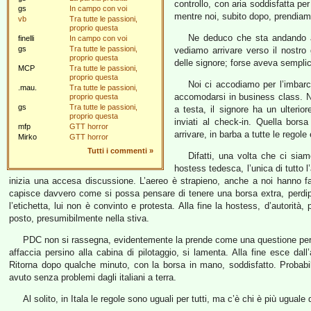
controllo, con aria soddisfatta pe
gs
In campo con voi
mentre noi, subito dopo, prendiamo
vb
Tra tutte le passioni,
proprio questa
Ne deduco che sta andando a
finelli
In campo con voi
gs
Tra tutte le passioni,
vediamo arrivare verso il nostro
proprio questa
delle signore; forse aveva semplic
MCP
Tra tutte le passioni,
proprio questa
Noi ci accodiamo per l’imbarc
.mau.
Tra tutte le passioni,
accomodarsi in business class. N
proprio questa
gs
Tra tutte le passioni,
a testa, il signore ha un ulterio
proprio questa
inviati al check-in. Quella bor
mfp
GTT horror
arrivare, in barba a tutte le regole
Mirko
GTT horror
Tutti i commenti
»
Difatti, una volta che ci siam
hostess tedesca, l’unica di tutto l
inizia una accesa discussione. L’aereo è strapieno, anche a noi hanno f
capisce davvero come si possa pensare di tenere una borsa extra, perdi
l’etichetta, lui non è convinto e protesta. Alla fine la hostess, d’autorità
posto, presumibilmente nella stiva.
PDC non si rassegna, evidentemente la prende come una questione person
affaccia persino alla cabina di pilotaggio, si lamenta. Alla fine esce dall’a
Ritorna dopo qualche minuto, con la borsa in mano, soddisfatto. Probabil
avuto senza problemi dagli italiani a terra.
Al solito, in Itala le regole sono uguali per tutti, ma c’è chi è più uguale