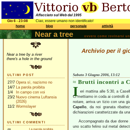
Affacciato sul Web dal 1995
Gio 6 - 23:08
Ciao, essere umano non identificato!
home
blog
personale
attività
Near a tree
ovvero come rovinarsi una 
Archivio per il g
Near a tree by a river
there's a hole in the ground
Sabato 3 Giugno 2006, 13:12
ULTIMI POST
Brutti incontri a C
27/7
Opera sì, nazismo no
I
14/7
La parola proibita
eri mattina alle 5:30, a Case
1/4
In campo con voi
Ci mettiamo in coda ai controlli di
23/2
Nuovo cinema Luftansia
(2026)
notare, arriva un tizio con una gi
11/2
Wormslayer
Capello
, da noi granata ribattez
dichiarazioni caratterizzate da una
Accompagnato da due donne pla
ULTIMI COMMENTI
uno scatto felino sul metal detecto
gs
La parola proibita