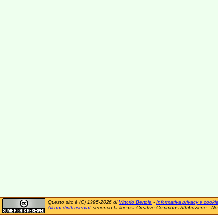
Questo sito è (C) 1995-2026 di
Vittorio Bertola
-
Informativa privacy e cooki
Alcuni diritti riservati
secondo la licenza Creative Commons Attribuzione - No