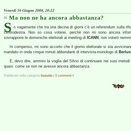
Venerdì 16 Giugno 2006, 20:22
Ma non ne ha ancora abbastanza?
S
o vagamente che tra una decina di giorni c’è un referendum sulla rif
centrodestra. Non so cosa voterei, perchè non mi sono ancora inform
sovrapporre le domeniche elettorali ai meeting di
ICANN
, non voterò nemme
In compenso, mi sono accorto che il giorno elettorale si sta avvicinan
mandato in onda cinque minuti abbondanti di intervista-monologo di
Berlus
E, devo dire, ammiro la voglia del Silvio di continuare nei suoi metodi 
quasi: come se non ne avesse ancora abbastanza.
Pubblicato nella categoria
Itaaaalia
|
3 commenti »