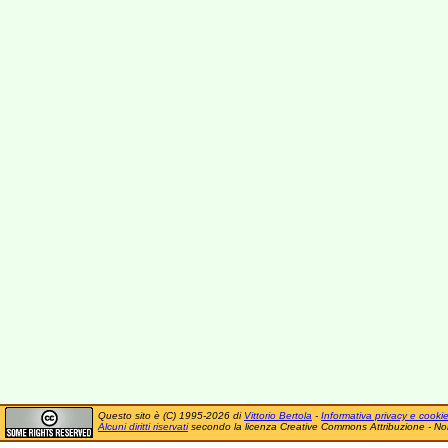
Questo sito è (C) 1995-2026 di
Vittorio Bertola
-
Informativa privacy e cooki
Alcuni diritti riservati
secondo la licenza Creative Commons Attribuzione - No