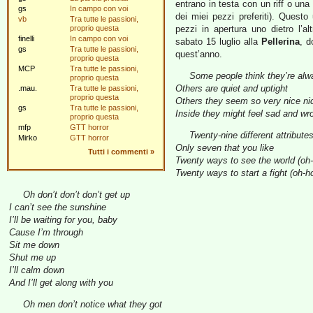
entrano in testa con un riff o un
gs
In campo con voi
dei miei pezzi preferiti). Questo
vb
Tra tutte le passioni,
proprio questa
pezzi in apertura uno dietro l’al
finelli
In campo con voi
sabato 15 luglio alla
Pellerina
, d
gs
Tra tutte le passioni,
quest’anno.
proprio questa
MCP
Tra tutte le passioni,
Some people think they’re alwa
proprio questa
Others are quiet and uptight
.mau.
Tra tutte le passioni,
proprio questa
Others they seem so very nice nic
gs
Tra tutte le passioni,
Inside they might feel sad and wr
proprio questa
mfp
GTT horror
Twenty-nine different attribute
Mirko
GTT horror
Only seven that you like
Tutti i commenti
»
Twenty ways to see the world (oh
Twenty ways to start a fight (oh-h
Oh don’t don’t don’t get up
I can’t see the sunshine
I’ll be waiting for you, baby
Cause I’m through
Sit me down
Shut me up
I’ll calm down
And I’ll get along with you
Oh men don’t notice what they got