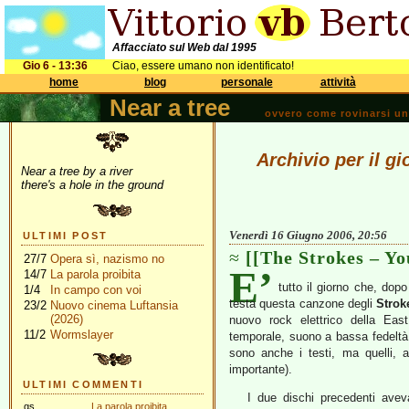
Affacciato sul Web dal 1995
Gio 6 - 13:36
Ciao, essere umano non identificato!
home
blog
personale
attività
Near a tree
ovvero come rovinarsi una 
Archivio per il g
Near a tree by a river
there's a hole in the ground
Venerdì 16 Giugno 2006, 20:56
ULTIMI POST
[[The Strokes – Y
27/7
Opera sì, nazismo no
E’
14/7
La parola proibita
tutto il giorno che, dopo
1/4
In campo con voi
testa questa canzone degli
Strok
23/2
Nuovo cinema Luftansia
(2026)
nuovo rock elettrico della Eas
11/2
Wormslayer
temporale, suono a bassa fedeltà, 
sono anche i testi, ma quelli, 
importante).
ULTIMI COMMENTI
I due dischi precedenti avev
gs
La parola proibita