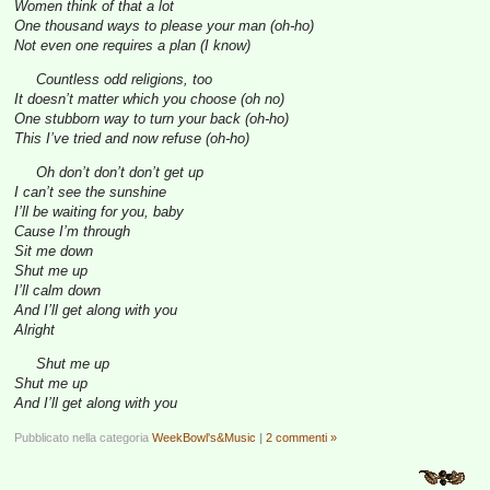
Women think of that a lot
One thousand ways to please your man (oh-ho)
Not even one requires a plan (I know)
Countless odd religions, too
It doesn’t matter which you choose (oh no)
One stubborn way to turn your back (oh-ho)
This I’ve tried and now refuse (oh-ho)
Oh don’t don’t don’t get up
I can’t see the sunshine
I’ll be waiting for you, baby
Cause I’m through
Sit me down
Shut me up
I’ll calm down
And I’ll get along with you
Alright
Shut me up
Shut me up
And I’ll get along with you
Pubblicato nella categoria
WeekBowl's&Music
|
2 commenti »