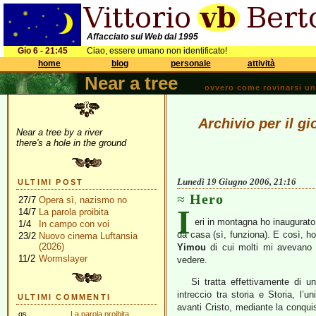
Affacciato sul Web dal 1995
Gio 6 - 21:45
Ciao, essere umano non identificato!
home
blog
personale
attività
Near a tree
ovvero come rovinarsi una 
Archivio per il g
Near a tree by a river
there's a hole in the ground
Lunedì 19 Giugno 2006, 21:16
ULTIMI POST
Hero
27/7
Opera sì, nazismo no
I
14/7
La parola proibita
eri in montagna ho inaugurato 
1/4
In campo con voi
da casa (sì, funziona). E così, h
23/2
Nuovo cinema Luftansia
(2026)
Yimou
di cui molti mi avevano
11/2
Wormslayer
vedere.
Si tratta effettivamente di u
intreccio tra storia e Storia, l’u
ULTIMI COMMENTI
avanti Cristo, mediante la conqui
gs
La parola proibita