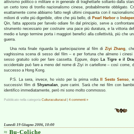
attivismo politico o militare e in generale di traghettarle soltanto dalla st
un certo tono di tronfio nazionalismo cinese, probabilmente obbligato. C
esattamente come abbiamo fatto negli ultimi cinquanta con il nazionalismo
milioni di volte più digeribile, oltre che più bello, di
Pearl Harbor
o
Indepe
Qin, fatta apposta per farvelo odiare fin dal principio, serve a confrontare
strumento necessario per costruire una pace più duratura, e la vittoria defi
medio e lungo termine porta i maggiori benefici alla collettività, più che u
guerra.
Una nota finale riguarda la partecipazione al film di
Ziyi Zhang
, ch
vaghissima scena di sesso del film – e per fortuna che almeno i cinesi 
sesso gratuito solo per fare cassetta. Eppure, dopo
La Tigre e il Dr
occidentale può fare a meno del nome di Ziyi in cartellone – così come, d
successo a Hong Kong.
P.S. La sera, invece, ho visto per la prima volta
Il Sesto Senso
, 
successivi film di
Shyamalan
, pure carini. Sarà che nei film con bambin
identifico immediatamente, però mi sono molto commosso.
Pubblicato nella categoria
Culturaculturacul
|
4 commenti »
Lunedì 19 Giugno 2006, 10:00
Bu-Coliche