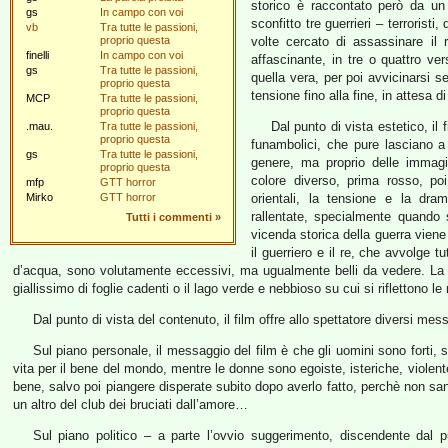
storico è raccontato però da un
gs
In campo con voi
sconfitto tre guerrieri – terrorist
vb
Tra tutte le passioni,
proprio questa
volte cercato di assassinare il
finelli
In campo con voi
affascinante, in tre o quattro ver
gs
Tra tutte le passioni,
quella vera, per poi avvicinarsi s
proprio questa
tensione fino alla fine, in attesa d
MCP
Tra tutte le passioni,
proprio questa
Dal punto di vista estetico, il
.mau.
Tra tutte le passioni,
proprio questa
funambolici, che pure lasciano 
gs
Tra tutte le passioni,
genere, ma proprio delle immagi
proprio questa
colore diverso, prima rosso, poi
mfp
GTT horror
Mirko
GTT horror
orientali, la tensione e la d
rallentate, specialmente quando s
Tutti i commenti
»
vicenda storica della guerra vien
il guerriero e il re, che avvolge tu
d’acqua, sono volutamente eccessivi, ma ugualmente belli da vedere. La m
giallissimo di foglie cadenti o il lago verde e nebbioso su cui si riflettono l
Dal punto di vista del contenuto, il film offre allo spettatore diversi me
Sul piano personale, il messaggio del film è che gli uomini sono forti, s
vita per il bene del mondo, mentre le donne sono egoiste, isteriche, violente
bene, salvo poi piangere disperate subito dopo averlo fatto, perchè non s
un altro del club dei bruciati dall’amore…
Sul piano politico – a parte l’ovvio suggerimento, discendente dal 