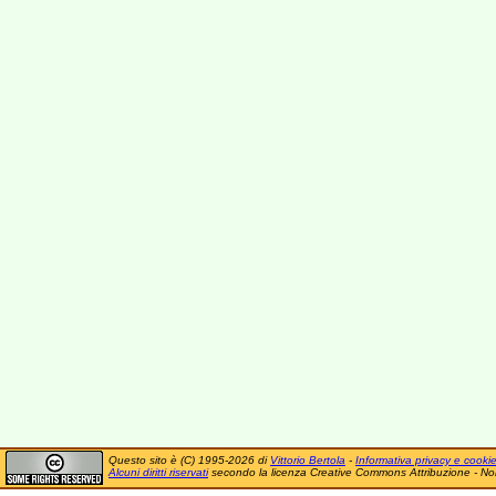
Questo sito è (C) 1995-2026 di
Vittorio Bertola
-
Informativa privacy e cooki
Alcuni diritti riservati
secondo la licenza Creative Commons Attribuzione - No