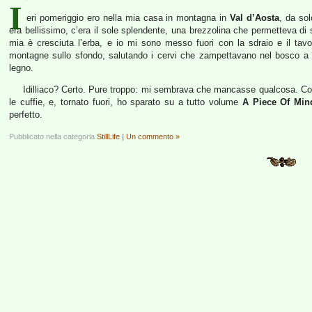
I
eri pomeriggio ero nella mia casa in montagna in
Val d’Aosta
, da sol
era bellissimo, c’era il sole splendente, una brezzolina che permetteva di
mia è cresciuta l’erba, e io mi sono messo fuori con la sdraio e il tavol
montagne sullo sfondo, salutando i cervi che zampettavano nel bosco a p
legno.
Idilliaco? Certo. Pure troppo: mi sembrava che mancasse qualcosa. Cos
le cuffie, e, tornato fuori, ho sparato su a tutto volume
A Piece Of Min
perfetto.
Pubblicato nella categoria
StillLife
|
Un commento »