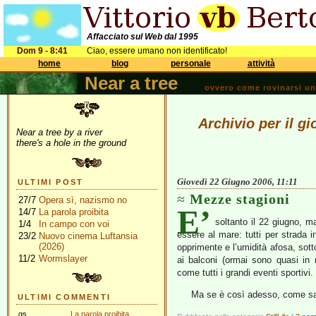
Affacciato sul Web dal 1995
Dom 9 - 8:41
Ciao, essere umano non identificato!
home
blog
personale
attività
Near a tree
ovvero come rovinarsi una 
Archivio per il g
Near a tree by a river
there's a hole in the ground
Giovedì 22 Giugno 2006, 11:11
ULTIMI POST
Mezze stagioni
27/7
Opera sì, nazismo no
E’
14/7
La parola proibita
soltanto il 22 giugno, m
1/4
In campo con voi
essere al mare: tutti per strada 
23/2
Nuovo cinema Luftansia
(2026)
opprimente e l’umidità afosa, sotto
11/2
Wormslayer
ai balconi (ormai sono quasi in
come tutti i grandi eventi sportivi.
Ma se è così adesso, come s
ULTIMI COMMENTI
gs
La parola proibita