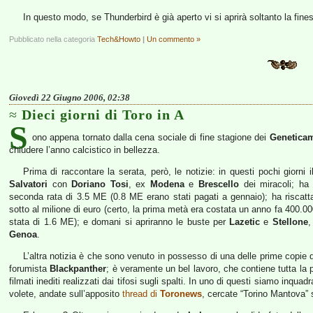
In questo modo, se Thunderbird è già aperto vi si aprirà soltanto la fin
Pubblicato nella categoria
Tech&Howto
|
Un commento »
Giovedì 22 Giugno 2006, 02:38
Dieci giorni di Toro in A
S
ono appena tornato dalla cena sociale di fine stagione dei
Geneticam
chiudere l’anno calcistico in bellezza.
Prima di raccontare la serata, però, le notizie: in questi pochi giorni
Salvatori
con
Doriano Tosi
, ex
Modena
e
Brescello
dei miracoli; h
seconda rata di 3.5 ME (0.8 ME erano stati pagati a gennaio); ha riscatt
sotto al milione di euro (certo, la prima metà era costata un anno fa 400.00
stata di 1.6 ME); e domani si apriranno le buste per
Lazetic
e
Stellone
,
Genoa
.
L’altra notizia è che sono venuto in possesso di una delle prime copie d
forumista
Blackpanther
; è veramente un bel lavoro, che contiene tutta la p
filmati inediti realizzati dai tifosi sugli spalti. In uno di questi siamo inquadr
volete, andate sull’apposito
thread di
Toronews
, cercate “Torino Mantova” s