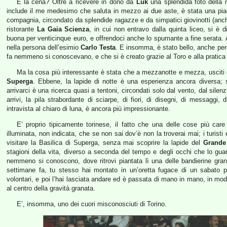
E la cena? Oltre a ricevere in dono da
Luk
una splendida foto della 
include il me medesimo che saluta in mezzo ai due aste, è stata una pi
compagnia, circondato da splendide ragazze e da simpatici giovinotti (anc
ristorante
La Gaia Scienza
, in cui non entravo dalla quinta liceo, si è 
buona per venticinque euro, e offrendoci anche lo spumante a fine serata. A
nella persona dell’esimio
Carlo Testa
. E insomma, è stato bello, anche per
fa nemmeno si conoscevano, e che si è creato grazie al Toro e alla pratica 
Ma la cosa più interessante è stata che a mezzanotte e mezza, usciti
Superga
. Ebbene, la lapide di notte è una esperienza ancora diversa;
arrivarci è una ricerca quasi a tentoni, circondati solo dal vento, dal silen
arrivi, la pila strabordante di sciarpe, di fiori, di disegni, di messaggi,
intravista al chiaro di luna, è ancora più impressionante.
E’ proprio tipicamente torinese, il fatto che una delle cose più care 
illuminata, non indicata, che se non sai dov’è non la troverai mai; i turisti
visitare la Basilica di Superga, senza mai scoprire la lapide del
Grande
stagioni della vita, diverso a seconda del tempo e degli occhi che lo gua
nemmeno si conoscono, dove ritrovi piantata lì una delle bandierine gran
settimane fa, tu stesso hai montato in un’oretta fugace di un sabato p
volontari, e poi l’hai lasciata andare ed è passata di mano in mano, in modi 
al centro della gravità granata.
E’, insomma, uno dei cuori misconosciuti di Torino.