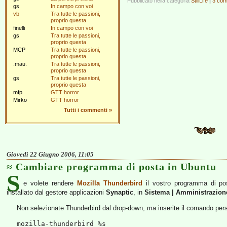
Pubblicato nella categoria
StillLife
|
3 com
gs
In campo con voi
vb
Tra tutte le passioni,
proprio questa
finelli
In campo con voi
gs
Tra tutte le passioni,
proprio questa
MCP
Tra tutte le passioni,
proprio questa
.mau.
Tra tutte le passioni,
proprio questa
gs
Tra tutte le passioni,
proprio questa
mfp
GTT horror
Mirko
GTT horror
Tutti i commenti
»
Giovedì 22 Giugno 2006, 11:05
Cambiare programma di posta in Ubuntu
S
e volete rendere
Mozilla Thunderbird
il vostro programma di pos
installato dal gestore applicazioni
Synaptic
, in
Sistema | Amministrazion
Non selezionate Thunderbird dal drop-down, ma inserite il comando per
mozilla-thunderbird %s