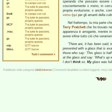
sperando che possano essere uti
gs
In campo con voi
coscientemente o meno, in cerca 
vb
Tra tutte le passioni,
proprio questa
propria evoluzione; o anche, co
finelli
In campo con voi
verso
(
qui
per gli amanti della cult
gs
Tra tutte le passioni,
proprio questa
Nel frattempo, la mia parte che
MCP
Tra tutte le passioni,
Terry Pratchett
che ho trovato nel 
proprio questa
apparenza è arrogante, mentre in 
.mau.
Tra tutte le passioni,
proprio questa
avere infine tutto ciò che veramen
gs
Tra tutte le passioni,
proprio questa
“There are, it has been said, 
mfp
GTT horror
presented with a glass that is exact
Mirko
GTT horror
those who say: ‘This glass is hal
Tutti i commenti
»
at the glass and say: ‘What’s up
I don’t
think
so.
My
glass was ful
Pubblicato nella categoria
Life&Universe
|
Commenti disabilitati
su Attimi fuggenti, mezzi bi