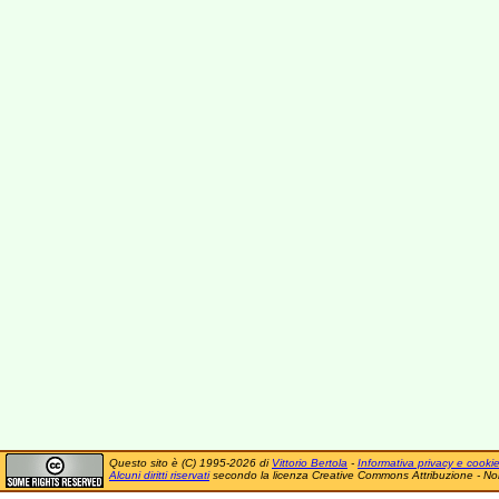
Questo sito è (C) 1995-2026 di
Vittorio Bertola
-
Informativa privacy e cooki
Alcuni diritti riservati
secondo la licenza Creative Commons Attribuzione - No