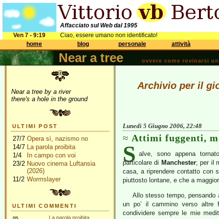
Affacciato sul Web dal 1995
Ven 7 - 9:19
Ciao, essere umano non identificato!
home
blog
personale
attività
Near a tree
ovvero come rovinarsi una 
Archivio per il g
Near a tree by a river
there's a hole in the ground
Lunedì 5 Giugno 2006, 22:48
ULTIMI POST
Attimi fuggenti, m
27/7
Opera sì, nazismo no
S
14/7
La parola proibita
alve, sono appena tornat
1/4
In campo con voi
particolare di
Manchester
; per il
23/2
Nuovo cinema Luftansia
(2026)
casa, a riprendere contatto con si
11/2
Wormslayer
piuttosto lontane, e che a maggio
Allo stesso tempo, pensando al
un po’ il cammino verso altre f
ULTIMI COMMENTI
condividere sempre le mie medit
gs
La parola proibita