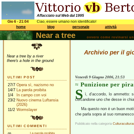
Affacciato sul Web dal 1995
Gio 6 - 21:04
Ciao, essere umano non identificato!
home
blog
personale
attività
Near a tree
ovvero come rovinarsi una 
Archivio per il g
Near a tree by a river
there's a hole in the ground
Venerdì 9 Giugno 2006, 21:53
ULTIMI POST
Punizione per pira
27/7
Opera sì, nazismo no
S
14/7
La parola proibita
ì, d’accordo, lo ammetto: se
1/4
In campo con voi
cercandone uno che desse in chiaro
23/2
Nuovo cinema Luftansia
(2026)
Ma questo non è un buon motiv
11/2
Wormslayer
che parla sopra al suo romanesc
Pubblicato nella categoria
Culturacultura
ULTIMI COMMENTI
gs
La parola proibita