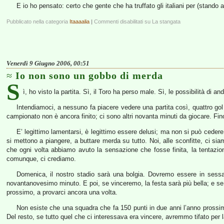
E io ho pensato: certo che gente che ha truffato gli italiani per (stando
Pubblicato nella categoria
Itaaaalia
|
Commenti disabilitati
su La stangata
Venerdì 9 Giugno 2006, 00:51
Io non sono un gobbo di merda
S
ì, ho visto la partita. Sì, il Toro ha perso male. Sì, le possibilità di
Intendiamoci, a nessuno fa piacere vedere una partita così, quattro gol
campionato non è ancora finito; ci sono altri novanta minuti da giocare. Fino
E’ legittimo lamentarsi, è legittimo essere delusi; ma non si può ceder
si mettono a piangere, a buttare merda su tutto. Noi, alle sconfitte, ci si
che ogni volta abbiamo avuto la sensazione che fosse finita, la tentaz
comunque, ci crediamo.
Domenica, il nostro stadio sarà una bolgia. Dovremo essere in sessanta
novantanovesimo minuto. E poi, se vinceremo, la festa sarà più bella; e se 
prossimo, a provarci ancora una volta.
Non esiste che una squadra che fa 150 punti in due anni l’anno prossimo
Del resto, se tutto quel che ci interessava era vincere, avremmo tifato pe