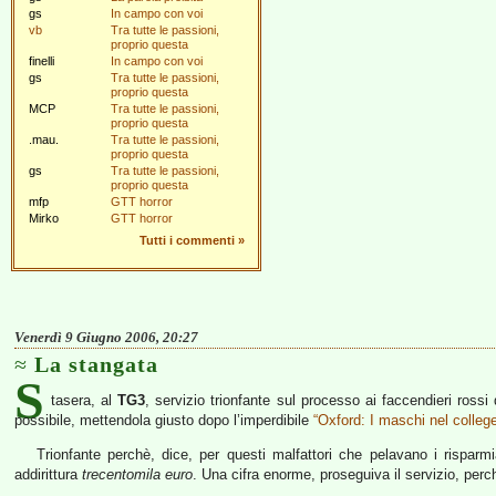
gs
In campo con voi
vb
Tra tutte le passioni,
proprio questa
finelli
In campo con voi
gs
Tra tutte le passioni,
proprio questa
MCP
Tra tutte le passioni,
proprio questa
.mau.
Tra tutte le passioni,
proprio questa
gs
Tra tutte le passioni,
proprio questa
mfp
GTT horror
Mirko
GTT horror
Tutti i commenti
»
Venerdì 9 Giugno 2006, 20:27
La stangata
S
tasera, al
TG3
, servizio trionfante sul processo ai faccendieri ross
possibile, mettendola giusto dopo l’imperdibile
“Oxford: I maschi nel colleg
Trionfante perchè, dice, per questi malfattori che pelavano i rispar
addirittura
trecentomila euro
. Una cifra enorme, proseguiva il servizio, per