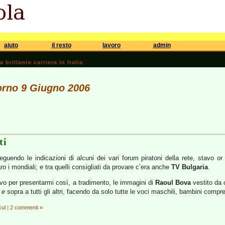
aiuto
il resto
lavoro
admin
brillante carriera in Italia
iorno 9 Giugno 2006
ti
guendo le indicazioni di alcuni dei vari forum piratoni della rete, stavo or 
 i mondiali; e tra quelli consigliati da provare c’era anche
TV Bulgaria
.
o per presentarmi così, a tradimento, le immagini di
Raoul Bova
vestito da 
o
e
sopra a tutti gli altri, facendo da solo tutte le voci maschili, bambini comp
cul
|
2 commenti »