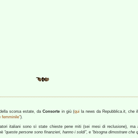
i della scorsa estate, da
Consorte
in giù (
qui
la news da Repubblica.it, che il
e femminile”
).
miatori italiani sono sì state chieste pene miti (sei mesi di reclusione),
chè
“queste persone sono finanzieri, hanno i soldi”
, e
“bisogna dimostrare che q