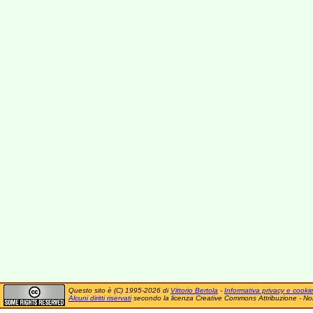
Questo sito è (C) 1995-2026 di
Vittorio Bertola
-
Informativa privacy e cooki
Alcuni diritti riservati
secondo la licenza Creative Commons Attribuzione - No