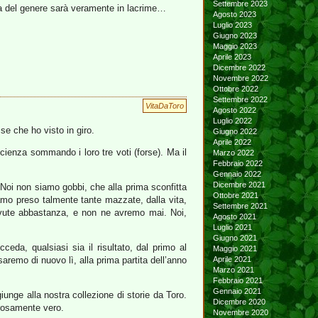
Settembre 2023
ulta del genere sarà veramente in lacrime…
Agosto 2023
Luglio 2023
Giugno 2023
Maggio 2023
Aprile 2023
Dicembre 2022
Novembre 2022
Ottobre 2022
Settembre 2022
VitaDaToro
Agosto 2022
Luglio 2022
sse che ho visto in giro.
Giugno 2022
Aprile 2022
cienza sommando i loro tre voti (forse). Ma il
Marzo 2022
Febbraio 2022
Gennaio 2022
Dicembre 2021
Noi non siamo gobbi, che alla prima sconfitta
Ottobre 2021
iamo preso talmente tante mazzate, dalla vita,
Settembre 2021
avute abbastanza, e non ne avremo mai. Noi,
Agosto 2021
Luglio 2021
Giugno 2021
eda, qualsiasi sia il risultato, dal primo al
Maggio 2021
remo di nuovo lì, alla prima partita dell’anno
Aprile 2021
Marzo 2021
Febbraio 2021
Gennaio 2021
unge alla nostra collezione di storie da Toro.
Dicembre 2020
orosamente vero.
Novembre 2020