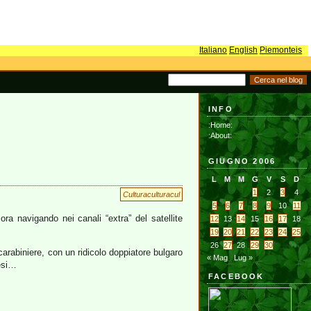
Italiano
English
Piemonteis
INFO
:Home:
:About:
GIUGNO 2006
L
M
M
G
V
S
D
1
2
3
4
Culturaculturacul
5
6
7
8
9
10
11
ora navigando nei canali “extra” del satellite
12
13
14
15
16
17
18
19
20
21
22
23
24
25
26
27
28
29
30
carabiniere, con un ridicolo doppiatore bulgaro
« Mag
Lug »
resi…
FACEBOOK