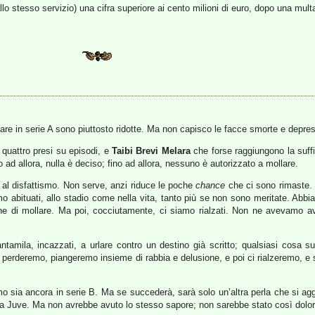
 allo stesso servizio) una cifra superiore ai cento milioni di euro, dopo una m
 andare in serie A sono piuttosto ridotte. Ma non capisco le facce smorte e depre
 quattro presi su episodi, e
Taibi Brevi Melara
che forse raggiungono la suffi
 ad allora, nulla è deciso; fino ad allora, nessuno è autorizzato a mollare.
e al disfattismo. Non serve, anzi riduce le poche
chance
che ci sono rimaste. 
amo abituati, allo stadio come nella vita, tanto più se non sono meritate. Abb
ione di mollare. Ma poi, cocciutamente, ci siamo rialzati. Non ne avevamo 
mila, incazzati, a urlare contro un destino già scritto; qualsiasi cosa succ
perderemo, piangeremo insieme di rabbia e delusione, e poi ci rialzeremo, e sa
 sia ancora in serie B. Ma se succederà, sarà solo un’altra perla che si aggi
r la Juve. Ma non avrebbe avuto lo stesso sapore; non sarebbe stato così dol