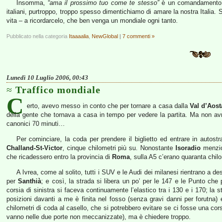
Insomma,
“ama il prossimo tuo come te stesso”
è un comandamento fo
italiani, purtroppo, troppo spesso dimentichiamo di amare la nostra Italia.
vita – a ricordarcelo, che ben venga un mondiale ogni tanto.
Pubblicato nella categoria
Itaaaalia
,
NewGlobal
|
7 commenti »
Lunedì 10 Luglio 2006, 00:43
Traffico mondiale
C
erto, avevo messo in conto che per tornare a casa dalla
Val d’Aost
della gente che tornava a casa in tempo per vedere la partita. Ma non avr
canonici 70 minuti…
Per cominciare, la coda per prendere il biglietto ed entrare in autost
Challand-St-Victor
, cinque chilometri più su. Nonostante
Isoradio
menzion
che ricadessero entro la provincia di
Roma
, sulla A5 c’erano quaranta chi
A Ivrea, come al solito, tutti i SUV e le Audi dei milanesi rientrano a de
per
Santhià
; e così, la strada si libera un po’ per le 147 e le Punto che p
corsia di sinistra si faceva continuamente l’elastico tra i 130 e i 170; la
posizioni davanti a me è finita nel fosso (senza gravi danni per forutna) e 
chilometri di coda al casello, che si potrebbero evitare se ci fosse una co
vanno nelle due porte non meccanizzate), ma è chiedere troppo.