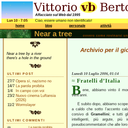
Affacciato sul Web dal 1995
Lun 10 - 7:05
Ciao, essere umano non identificato!
home
blog
personale
attività
Near a tree
ovvero come rovinarsi una 
Archivio per il g
Near a tree by a river
there's a hole in the ground
Lunedì 10 Luglio 2006, 01:14
ULTIMI POST
Fratelli d’Italia
27/7
Opera sì, nazismo no
B
14/7
La parola proibita
ene, abbiamo vinto il mo
1/4
In campo con voi
vent’anni.
23/2
Nuovo cinema Luftansia
(2026)
E subito dopo, abbiamo scope
11/2
Wormslayer
a caldo che sotto l’accento cala
corsivo di
Gramellini
; e tutti 
intelligenti, più argute, più 
ULTIMI COMMENTI
pseudocommentatori che alle loro sp
gs
La parola proibita