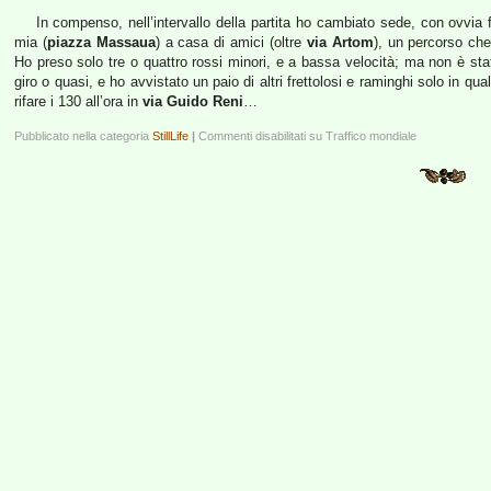
In compenso, nell’intervallo della partita ho cambiato sede, con ovvia
mia (
piazza Massaua
) a casa di amici (oltre
via Artom
), un percorso che
Ho preso solo tre o quattro rossi minori, e a bassa velocità; ma non è st
giro o quasi, e ho avvistato un paio di altri frettolosi e raminghi solo in 
rifare i 130 all’ora in
via Guido Reni
…
Pubblicato nella categoria
StillLife
|
Commenti disabilitati
su Traffico mondiale