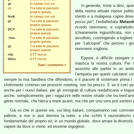
gs
In campo con voi
In generale, triste a dirsi, qu
vb
Tra tutte le passioni,
della nostra attuale classe politi
proprio questa
stento e a malapena capire dove
finelli
In campo con voi
gs
Tra tutte le passioni,
posso più”
; l’imbellettata
Melandr
proprio questa
ricordo nemmeno; e soprattutto 
MCP
Tra tutte le passioni,
(chiaramente ingiustificata, no
proprio questa
avvoltoio, costringendo a togliere
.mau.
Tra tutte le passioni,
proprio questa
per “calciopoli” che persino i g
gs
Tra tutte le passioni,
nemmeno vogliono.
proprio questa
mfp
GTT horror
Eppure, è difficile spiegare 
Mirko
GTT horror
mastica la nostra cultura. Per
Tutti i commenti
»
assistito alle partite in un am
l’antipatia per questi calciatori vi
sempre la mia bandiera che difendono, e il piacere di sistemare prima i 
sfottimento continuo nei prossimi meeting, non ha prezzo. E se è così p
anche per i nuovi italiani, per gli immigrati di cultura nordafricana e lin
anche, semplicemente, per i ragazzini nelle nostre strade che tra trent’anni
gente normale, che fatica a tirare avanti, ma che per una sera può sentirs
Già so che in queste ore, sui blog italiani, compariranno vari commen
pallone, e non si può dormire la notte, e che schifo il nazionalismo e
fondamentale del proprio sè; in un mondo globale, dove amare la diversità
sapere da dove si viene, ed esserne orgogliosi.