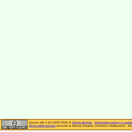
Questo sito è (C) 1995-2026 di
Vittorio Bertola
-
Informativa privacy e cooki
Alcuni diritti riservati
secondo la licenza Creative Commons Attribuzione - No