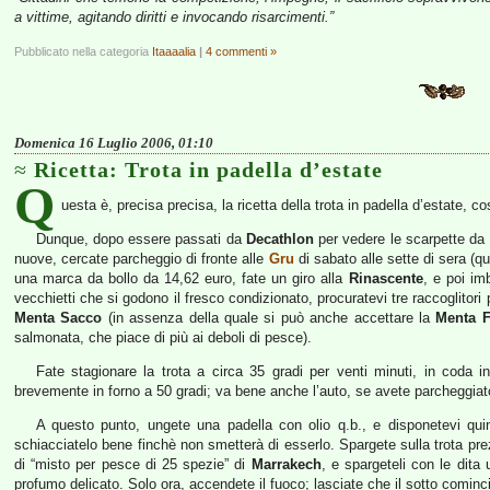
a vittime, agitando diritti e invocando risarcimenti.”
Pubblicato nella categoria
Itaaaalia
|
4 commenti »
Domenica 16 Luglio 2006, 01:10
Ricetta: Trota in padella d’estate
Q
uesta è, precisa precisa, la ricetta della trota in padella d’estate,
Dunque, dopo essere passati da
Decathlon
per vedere le scarpette da 
nuove, cercate parcheggio di fronte alle
Gru
di sabato alle sette di sera (qu
una marca da bollo da 14,62 euro, fate un giro alla
Rinascente
, e poi im
vecchietti che si godono il fresco condizionato, procuratevi tre raccoglitori 
Menta Sacco
(in assenza della quale si può anche accettare la
Menta F
salmonata, che piace di più ai deboli di pesce).
Fate stagionare la trota a circa 35 gradi per venti minuti, in coda i
brevemente in forno a 50 gradi; va bene anche l’auto, se avete parcheggiato
A questo punto, ungete una padella con olio q.b., e disponetevi quindi 
schiacciatelo bene finchè non smetterà di esserlo. Spargete sulla trota pre
di “misto per pesce di 25 spezie” di
Marrakech
, e spargeteli con le dita
profumo delicato. Solo ora, accendete il fuoco; lasciate che il sotto cominci a