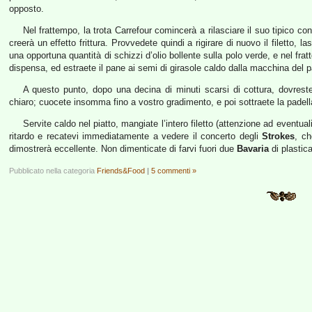
opposto.
Nel frattempo, la trota Carrefour comincerà a rilasciare il suo tipico c
creerà un effetto frittura. Provvedete quindi a rigirare di nuovo il filetto, l
una opportuna quantità di schizzi d’olio bollente sulla polo verde, e nel fra
dispensa, ed estraete il pane ai semi di girasole caldo dalla macchina del 
A questo punto, dopo una decina di minuti scarsi di cottura, dovreste
chiaro; cuocete insomma fino a vostro gradimento, e poi sottraete la padell
Servite caldo nel piatto, mangiate l’intero filetto (attenzione ad eventuali
ritardo e recatevi immediatamente a vedere il concerto degli
Strokes
, ch
dimostrerà eccellente. Non dimenticate di farvi fuori due
Bavaria
di plasti
Pubblicato nella categoria
Friends&Food
|
5 commenti »