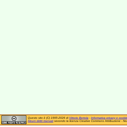
Questo sito è (C) 1995-2026 di
Vittorio Bertola
-
Informativa privacy e cooki
Alcuni diritti riservati
secondo la licenza Creative Commons Attribuzione - No