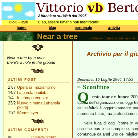
Affacciato sul Web dal 1995
Gio 6 - 8:20
Ciao, essere umano non identificato!
home
blog
personale
attività
Near a tree
ovvero come rovinarsi una 
Archivio per il g
Near a tree by a river
there's a hole in the ground
Domenica 16 Luglio 2006, 17:55
ULTIMI POST
Sconfitte
27/7
Opera sì, nazismo no
Q
14/7
La parola proibita
uesto
tour de france
2006 
1/4
In campo con voi
quello dell’organizzazione: oggi tr
23/2
Nuovo cinema Luftansia
(2026)
dell’asfalto) è oggettivamente po
11/2
Wormslayer
momento triste, ma profondamente
Nella fuga di oggi (come in v
uno che non è un campione, no
ULTIMI COMMENTI
comunque da anni uno dei migliori 
gs
La parola proibita