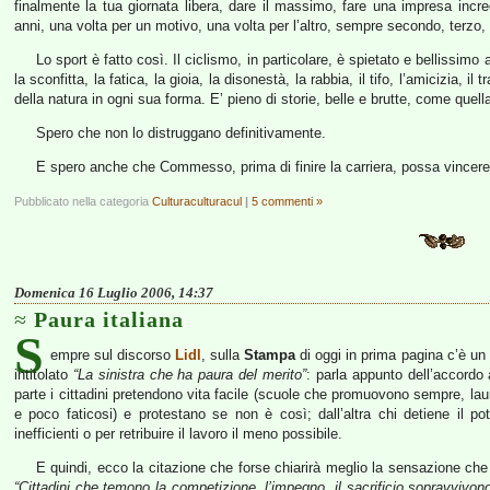
finalmente la tua giornata libera, dare il massimo, fare una impresa incred
anni, una volta per un motivo, una volta per l’altro, sempre secondo, terzo, 
Lo sport è fatto così. Il ciclismo, in particolare, è spietato e bellissimo 
la sconfitta, la fatica, la gioia, la disonestà, la rabbia, il tifo, l’amicizia, 
della natura in ogni sua forma. E’ pieno di storie, belle e brutte, come quella
Spero che non lo distruggano definitivamente.
E spero anche che Commesso, prima di finire la carriera, possa vincer
Pubblicato nella categoria
Culturaculturacul
|
5 commenti »
Domenica 16 Luglio 2006, 14:37
Paura italiana
S
empre sul discorso
Lidl
, sulla
Stampa
di oggi in prima pagina c’è un 
intitolato
“La sinistra che ha paura del merito”
: parla appunto dell’accordo 
parte i cittadini pretendono vita facile (scuole che promuovono sempre, laure
e poco faticosi) e protestano se non è così; dall’altra chi detiene il po
inefficienti o per retribuire il lavoro il meno possibile.
E quindi, ecco la citazione che forse chiarirà meglio la sensazione che
“Cittadini che temono la competizione, l’impegno, il sacrificio sopravvivono