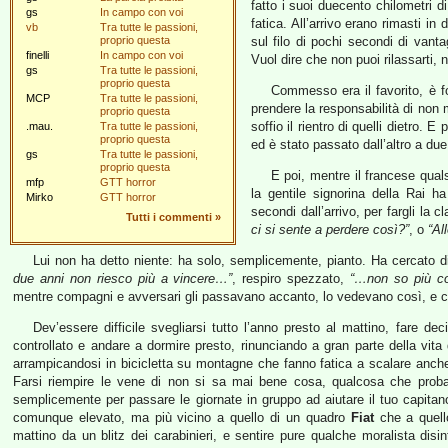
fatto i suoi duecento chilometri di
gs
In campo con voi
fatica. All’arrivo erano rimasti i
vb
Tra tutte le passioni,
proprio questa
sul filo di pochi secondi di vantag
finelli
In campo con voi
Vuol dire che non puoi rilassarti, no
gs
Tra tutte le passioni,
proprio questa
Commesso era il favorito, è fo
MCP
Tra tutte le passioni,
prendere la responsabilità di non mo
proprio questa
soffio il rientro di quelli dietro. 
.mau.
Tra tutte le passioni,
proprio questa
ed è stato passato dall’altro a due 
gs
Tra tutte le passioni,
proprio questa
E poi, mentre il francese qual
mfp
GTT horror
la gentile signorina della Rai h
Mirko
GTT horror
secondi dall’arrivo, per fargli la
Tutti i commenti
»
ci si sente a perdere così?”
, o
“Al
Lui non ha detto niente: ha solo, semplicemente, pianto. Ha cercato d
due anni non riesco più a vincere…”
, respiro spezzato,
“…non so più c
mentre compagni e avversari gli passavano accanto, lo vedevano così, e c
Dev’essere difficile svegliarsi tutto l’anno presto al mattino, fare d
controllato e andare a dormire presto, rinunciando a gran parte della vita
arrampicandosi in bicicletta su montagne che fanno fatica a scalare anch
Farsi riempire le vene di non si sa mai bene cosa, qualcosa che probabi
semplicemente per passare le giornate in gruppo ad aiutare il tuo capitan
comunque elevato, ma più vicino a quello di un quadro
Fiat
che a quello
mattino da un blitz dei carabinieri, e sentire pure qualche moralista disi