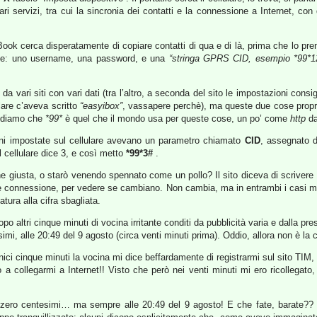
ari servizi, tra cui la sincronia dei contatti e la connessione a Internet, co
l’iBook cerca disperatamente di copiare contatti di qua e di là, prima che lo pr
cose: uno username, una password, e una
“stringa GPRS CID, esempio *99*1
vari siti con vari dati (tra l’altro, a seconda del sito le impostazioni consigl
lare c’aveva scritto
“easyibox”
, vassapere perchè), ma queste due cose propri
cludiamo che
*99*
è quel che il mondo usa per queste cose, un po’ come
http
da
ni impostate sul cellulare avevano un parametro chiamato
CID
, assegnato da
l cellulare dice 3, e così metto
*99*3#
.
e giusta, o starò venendo spennato come un pollo? Il sito diceva di scrivere
eve connessione, per vedere se cambiano. Non cambia, ma in entrambi i casi mi 
tura alla cifra sbagliata.
opo altri cinque minuti di vocina irritante conditi da pubblicità varia e dalla p
simi, alle 20:49 del 9 agosto (circa venti minuti prima). Oddio, allora non è 
nici cinque minuti la vocina mi dice beffardamente di registrarmi sul sito TIM,
a collegarmi a Internet!! Visto che però nei venti minuti mi ero ricollegato
e zero centesimi… ma sempre alle 20:49 del 9 agosto! E che fate, barate?? V