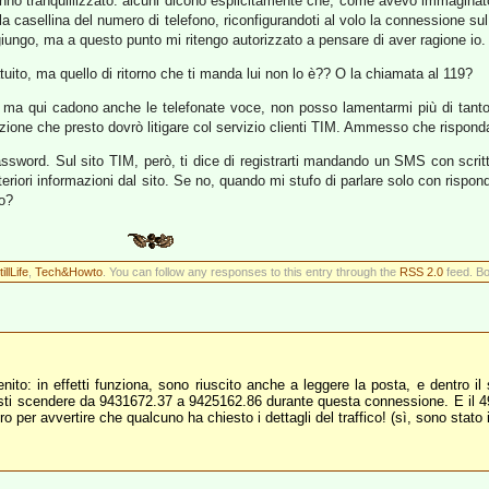
hanno tranquillizzato: alcuni dicono esplicitamente che, come avevo immaginat
 casellina del numero di telefono, riconfigurandoti al volo la connessione sul c
giungo, ma a questo punto mi ritengo autorizzato a pensare di aver ragione io.
uito, ma quello di ritorno che ti manda lui non lo è?? O la chiamata al 119?
 ma qui cadono anche le telefonate voce, non posso lamentarmi più di tanto;
ione che presto dovrò litigare col servizio clienti TIM. Ammesso che rispond
sword. Sul sito TIM, però, ti dice di registrarti mandando un SMS con scri
lteriori informazioni dal sito. Se no, quando mi stufo di parlare solo con rispo
no?
illLife
,
Tech&Howto
. You can follow any responses to this entry through the
RSS 2.0
feed. Bo
o: in effetti funziona, sono riuscito anche a leggere la posta, e dentro il 
ià visti scendere da 9431672.37 a 9425162.86 durante questa connessione. E i
 per avvertire che qualcuno ha chiesto i dettagli del traffico! (sì, sono stato