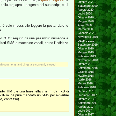
o, dopo *99* ci va il CID, e
questo signore
ha
Ottobre 2020
ellulare; apro il sorgente del suo script, e lui
Settembre 2020
Agosto 2020
Luglio 2020
Giugno 2020
Maggio 2020
 è solo impossibile leggere la posta, date le
Aprile 2020
Marzo 2020
a.
Gennaio 2020
Novembre 2019
tto
“TIM”
seguito da una password numerica a
Ottobre 2019
nditori SMS e macchine vocali, cerco l’indirizzo
Settembre 2019
Giugno 2019
Maggio 2019
Febbraio 2019
Novembre 2018
Ottobre 2018
th comments and pings are currently closed.
Settembre 2018
Giugno 2018
Maggio 2018
Aprile 2018
Marzo 2018
Febbraio 2018
sito TIM c’è una finestrella che mi dà i kB di
Gennaio 2018
l 4916 mi ha pure mandato un SMS per avvertire
Dicembre 2017
 io, confesso)
Ottobre 2017
Settembre 2017
Agosto 2017
Luglio 2017
Giugno 2017