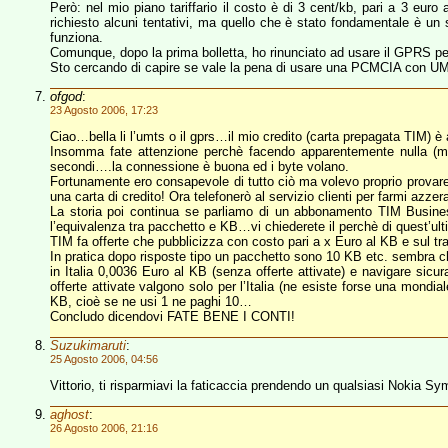
Però: nel mio piano tariffario il costo è di 3 cent/kb, pari a 3 eu
richiesto alcuni tentativi, ma quello che è stato fondamentale è u
funziona.
Comunque, dopo la prima bolletta, ho rinunciato ad usare il GPRS pe
Sto cercando di capire se vale la pena di usare una PCMCIA con UM
ofgod
:
23 Agosto 2006, 17:23
Ciao…bella li l’umts o il gprs…il mio credito (carta prepagata TIM) è
Insomma fate attenzione perchè facendo apparentemente nulla (ma 
secondi….la connessione è buona ed i byte volano.
Fortunamente ero consapevole di tutto ciò ma volevo proprio provar
una carta di credito! Ora telefonerò al servizio clienti per farmi azze
La storia poi continua se parliamo di un abbonamento TIM Business
l’equivalenza tra pacchetto e KB…vi chiederete il perchè di quest’ul
TIM fa offerte che pubblicizza con costo pari a x Euro al KB e sul t
In pratica dopo risposte tipo un pacchetto sono 10 KB etc. sembra 
in Italia 0,0036 Euro al KB (senza offerte attivate) e navigare sic
offerte attivate valgono solo per l’Italia (ne esiste forse una mond
KB, cioè se ne usi 1 ne paghi 10…
Concludo dicendovi FATE BENE I CONTI!
Suzukimaruti
:
25 Agosto 2006, 04:56
Vittorio, ti risparmiavi la faticaccia prendendo un qualsiasi Nokia Sym
aghost
:
26 Agosto 2006, 21:16