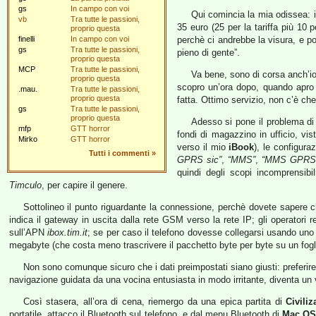
gs
In campo con voi
Qui comincia la mia odissea: i
vb
Tra tutte le passioni,
35 euro (25 per la tariffa più 10 p
proprio questa
finelli
In campo con voi
perchè ci andrebbe la visura, e po
gs
Tra tutte le passioni,
pieno di gente”.
proprio questa
MCP
Tra tutte le passioni,
Va bene, sono di corsa anch’io
proprio questa
scopro un’ora dopo, quando apro 
.mau.
Tra tutte le passioni,
proprio questa
fatta. Ottimo servizio, non c’è che
gs
Tra tutte le passioni,
proprio questa
Adesso si pone il problema di 
mfp
GTT horror
fondi di magazzino in ufficio, v
Mirko
GTT horror
verso il mio
iBook
), le configur
Tutti i commenti
»
GPRS sic”
,
“MMS”
,
“MMS GPRS
quindi degli scopi incomprensib
Timculo
, per capire il genere.
Sottolineo il punto riguardante la connessione, perchè dovete sapere c
indica il gateway in uscita dalla rete GSM verso la rete IP; gli operatori 
sull’APN
ibox.tim.it
; se per caso il telefono dovesse collegarsi usando uno 
megabyte (che costa meno trascrivere il pacchetto byte per byte su un fogl
Non sono comunque sicuro che i dati preimpostati siano giusti: preferi
navigazione guidata da una vocina entusiasta in modo irritante, diventa un v
Così stasera, all’ora di cena, riemergo da una epica partita di
Civiliz
portatile, attacco il Bluetooth sul telefono, e dal menu Bluetooth di
Mac OS