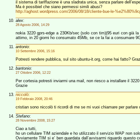
il sistema di tariffazione è una sladrata unica, senza parlare dell’es
Ma è possibiel che siano permessi simili abusi?
http://aghost.wordpress.com/2006/08/18/cliente-bue-le-%e2%80%
alex
:
28 Agosto 2006, 14:29
nokia 3220 gprs-edge a 230Kb/sec (solo con tim)(95 euri con già la s
attimo, in 20 giorni ho consumato 45Mb, se ce la fai a consumare 9
antonio
:
10 Settembre 2006, 15:16
Potresti rendere pubblica, sul sito ubuntu-it.org, come hai fatto? Gra
bantonio
:
27 Ottobre 2006, 12:22
Per cortesia potresti inviarmi una mail, non riesco a installare il 322
Grazie
niccolò
:
19 Febbraio 2008, 20:46
cristian sono niccolò ti ricordi di me se mi vuoi chiamare per parlar
Stefano
:
28 Novembre 2008, 15:27
Ciao a tutti,
ho un cellulare TIM aziendale e ho utilizzato il servizio WAP non solo
Ovviamente TIM si e’ ben guardata dall’avvisarmi riguardo questo