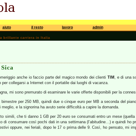
aiuto
il resto
lavoro
admin
brillante carriera in Italia
 Sica
omeriggio anche io faccio parte del magico mondo dei clienti
TIM
, e di una s
o per collegarsi a Internet con il portatile dai luoghi di vacanza.
agna, mi sono premurato di esaminare le varie offerte disponibili per la con
 bimestre per 250 MB, quindi due o cinque euro per MB a seconda del piano
 meglio, e la signorina ha avuto serie difficoltà a capire la domanda.
 simili, che ti danno 1 GB per 20 euro se consumati entro un mese (quella d
to di consumare così pochi dati in una settimana (l’abitudine…) e quindi ho p
tivi oppure, nei feriali, dopo le 17 o prima delle 9. Così, ho pensato, mi im