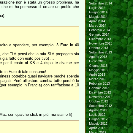
igurazione non è stata un grosso problema, ha
Settembre 2014
, che mi ha permesso di creare un profilo che
Luglio 2014
Giugno 2014
ma).
Maggio 2014
Aprile 2014
Marzo 2014
Febbraio 2014
Gennaio 2014
Dicembre 2013
Novembre 2013
scito a spendere, per esempio, 3 Euro in 40
Ottobre 2013
Settembre 2013
e, che TIM pensi che la mia SIM prepagata sia
Agosto 2013
a già fatto con esito positivo) …
Luglio 2013
 per il costo al KB e 4 risposte diverse per
Giugno 2013
Maggio 2013
to in Euro di tale consumo!
Aprile 2013
usiness potrebbe quasi navigare perchè spende
Marzo 2013
pagati. Però all’estero cambia tutto perchè le
Febbraio 2013
(per esempio in Francia) con tariffazione a 10
Gennaio 2013
Dicembre 2012
Novembre 2012
Ottobre 2012
Settembre 2012
Agosto 2012
u Mac con qualche click in più, ma siamo lì)
Luglio 2012
Giugno 2012
Maggio 2012
Aprile 2012
Marzo 2012