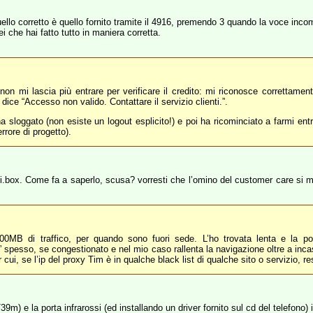
 quello corretto è quello fornito tramite il 4916, premendo 3 quando la voce in
ei che hai fatto tutto in maniera corretta.
non mi lascia più entrare per verificare il credito: mi riconosce corretta
dice “Accesso non valido. Contattare il servizio clienti.”.
sloggato (non esiste un logout esplicito!) e poi ha ricominciato a farmi ent
rore di progetto).
 i.box. Come fa a saperlo, scusa? vorresti che l’omino del customer care si me
MB di traffico, per quando sono fuori sede. L’ho trovata lenta e la po
spesso, se congestionato e nel mio caso rallenta la navigazione oltre a incas
cui, se l’ip del proxy Tim è in qualche black list di qualche sito o servizio, rest
9m) e la porta infrarossi (ed installando un driver fornito sul cd del telefono