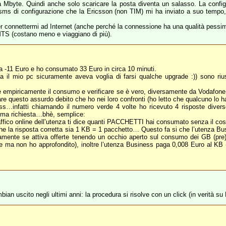
ro a Mbyte. Quindi anche solo scaricare la posta diventa un salasso. La conf
n sms di configurazione che la Ericsson (non TIM) mi ha inviato a suo tempo
r connettermi ad Internet (anche perché la connessione ha una qualità pessi
TS (costano meno e viaggiano di più).
 a -11 Euro e ho consumato 33 Euro in circa 10 minuti.
il mio pc sicuramente aveva voglia di farsi qualche upgrade :)) sono riu
e empiricamente il consumo e verificare se è vero, diversamente da Vodafon
rare questo assurdo debito che ho nei loro confronti (ho letto che qualcuno lo h
…infatti chiamando il numero verde 4 volte ho ricevuto 4 risposte diverse
tima richiesta…bhè, semplice:
raffico online dell’utenza ti dice quanti PACCHETTI hai consumato senza il cos
che la risposta corretta sia 1 KB = 1 pacchetto… Questo fa si che l’utenza B
uramente se attiva offerte tenendo un occhio aperto sul consumo dei GB (pre)
iale ma non ho approfondito), inoltre l’utenza Business paga 0,008 Euro al KB 
bian uscito negli ultimi anni: la procedura si risolve con un click (in verità s