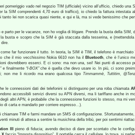
eri pomeriggio vado nel negozio TIM (ufficiale) vicino all’ufficio, chiedo una 
er la SIM comprendenti 4,70 euro di traffico), io chiedo la fattura intestata alla
i tanto lei non scarica quasi niente, e qui e là, ma si vede benissimo che pe
 e parto per le vacanze, non ho voglia di litigare. Prendo la busta della SIM
la busta e scopro che la SIM è già staccata dalla tesserina, e (mettendola 
 dire.
come far funzionare il tutto. In teoria, la SIM è TIM, il telefono è marchiat
isto che il mio vecchissimo Nokia 6610 non ha il
Bluetooth
, che è l’unico m
azioni dovrebbero esserci. E ci sono: ma non una, sei! Nei punti di accesso 
”
e finalmente
“I-BOX”
che è quella che devo usare io. In più, ci sono preim
ili; non me li ricordo ma erano qualcosa tipo
Timmammè
,
Tuttitim
,
@Tenz
he le connessioni dati dei telefonini si distinguono per una roba chiamata
A
rendono accessibili servizi diversi su APN diversi, ma li tariffano anche in m
degli altri APN, è probabile che la connessione funzioni lo stesso, ma mi veng
io di carta e mandarlo per corriere espresso…).
rei chiamare TIM e farmi mandare un SMS di configurazione. Sfortunatamente, 
enti minuti di attesa a sentire la musichina della tribù, per poi sentirmi riatt
ation III
pieno di fiducia; avendo deciso di dare per scontato che le configur
 X
faccio “Imposta dispositivo”. Il portatile cerca il cellulare, lo trova, si par