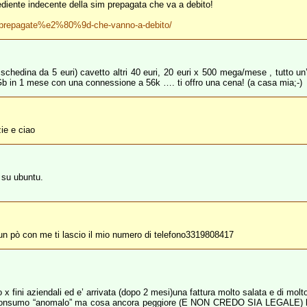
pediente indecente della sim prepagata che va a debito!
9cprepagate%e2%80%9d-che-vanno-a-debito/
chedina da 5 euri) cavetto altri 40 euri, 20 euri x 500 mega/mese , tutto un’a
Gb in 1 mese con una connessione a 56k …. ti offro una cena! (a casa mia;-)
zie e ciao
0 su ubuntu.
e un pò con me ti lascio il mio numero di telefono3319808417
 x fini aziendali ed e’ arrivata (dopo 2 mesi)una fattura molto salata e di molt
 consumo “anomalo” ma cosa ancora peggiore (E NON CREDO SIA LEGALE) la f