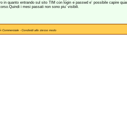
gnaro in quanto entrando sul sito TIM con login e passwd e’ possibile capire q
rso.Quindi i mesi passati non sono piu’ visibili.
e
n Commerciale - Condividi allo stesso modo