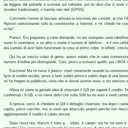
da leggere dal portatile e scrivere sul cellulare; poi mi dice che ci sono v
(modem tradizionale), o tramite rete dati (GPRS).
Commetto l’errore di lasciare attivata la sincronia dei contatti, al che 
Riprovo selezionando solo la connessione a Internet, e mi chiede tre 
script”
.
Panico. Ero preparato a varie domande, mi ero stampato varie tabelline da 
vuoto lo username, e un altro ci mette il numero di telefono… e il mio cellu
era vantato di aver fatto funzionare la cosa al primo colpo. In effetti, con
Qui ho un mezzo colpo di genio: avevo notato che le varie connessio
numero d’ordine per distinguerle. Così, provo a scriverci quello: per
I-BOX
i
Funziona! Ma mi resta il panico: starò veramente usando la connession
byte di credito residui; provo a farlo subito prima e subito dopo di una br
mi ha fregato la pubblicità, visto che io dovrei averne nove, o sto servizio sa
Allora mi viene la geniale idea di chiamare il 119 per sapere il credito. D
confermati i 9 GB, e mi viene detto che sulla SIM ho tre euro e venti cente
A riprova, cerco di chiedere al 119 il dettaglio chiamate, ma dopo i cano
capito, porco cacchio, ma io sono qui attaccato proprio perchè non riesco 
aggiornamento il credito è calato ancora.
Dopo mezz’ora, rifaccio il tutto e… oddio, è calato: ora ho tre euro 