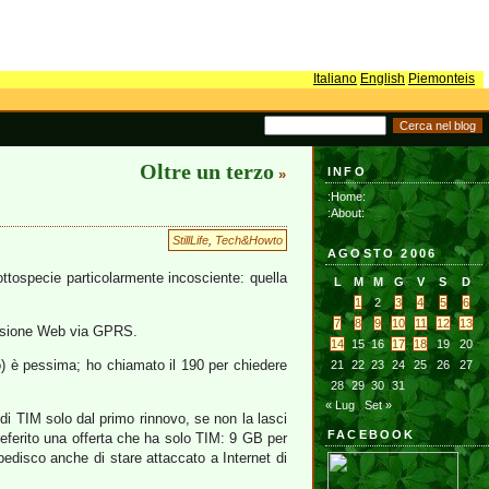
Italiano
English
Piemonteis
Oltre un terzo
INFO
»
:Home:
:About:
StillLife
,
Tech&Howto
AGOSTO 2006
ottospecie particolarmente incosciente: quella
L
M
M
G
V
S
D
1
2
3
4
5
6
7
8
9
10
11
12
13
nessione Web via GPRS.
14
15
16
17
18
19
20
) è pessima; ho chiamato il 190 per chiedere
21
22
23
24
25
26
27
28
29
30
31
« Lug
Set »
i TIM solo dal primo rinnovo, se non la lasci
FACEBOOK
referito una offerta che ha solo TIM: 9 GB per
pedisco anche di stare attaccato a Internet di