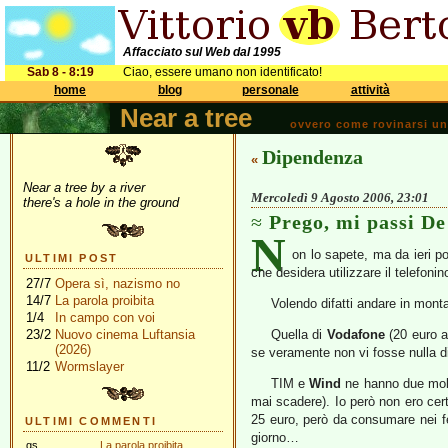
Affacciato sul Web dal 1995
Sab 8 - 8:19
Ciao, essere umano non identificato!
home
blog
personale
attività
Near a tree
ovvero come rovinarsi una 
Dipendenza
«
Near a tree by a river
Mercoledì 9 Agosto 2006, 23:01
there's a hole in the ground
Prego, mi passi De
N
on lo sapete, ma da ieri p
ULTIMI POST
che desidera utilizzare il telefonin
27/7
Opera sì, nazismo no
14/7
La parola proibita
Volendo difatti andare in mont
1/4
In campo con voi
23/2
Nuovo cinema Luftansia
Quella di
Vodafone
(20 euro a
(2026)
se veramente non vi fosse nulla di
11/2
Wormslayer
TIM e
Wind
ne hanno due molto
mai scadere). Io però non ero cer
25 euro, però da consumare nei fes
ULTIMI COMMENTI
giorno…
gs
La parola proibita