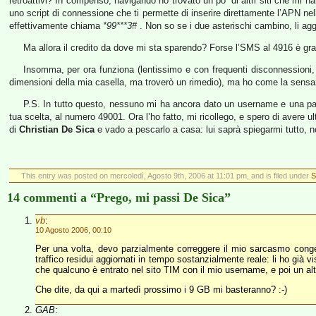
retroattivi? In compenso, navigando ho trovato un po’ di altri siti che mi 
uno script di connessione che ti permette di inserire direttamente l’APN nella
effettivamente chiama
*99***3#
. Non so se i due asterischi cambino, li ag
Ma allora il credito da dove mi sta sparendo? Forse l’SMS al 4916 è grat
Insomma, per ora funziona (lentissimo e con frequenti disconnessioni,
dimensioni della mia casella, ma troverò un rimedio), ma ho come la sensaz
P.S. In tutto questo, nessuno mi ha ancora dato un username e una pas
tua scelta, al numero 49001. Ora l’ho fatto, mi ricollego, e spero di avere u
di
Christian De Sica
e vado a pescarlo a casa: lui saprà spiegarmi tutto, 
This entry was posted on mercoledì, Agosto 9th, 2006 at 11:01 pm, and is filed under
St
14 commenti a “Prego, mi passi De Sica”
vb
:
10 Agosto 2006, 00:10
Per una volta, devo parzialmente correggere il mio sarcasmo congenit
traffico residui aggiornati in tempo sostanzialmente reale: li ho g
che qualcuno è entrato nel sito TIM con il mio username, e poi un altro
Che dite, da qui a martedì prossimo i 9 GB mi basteranno? :-)
GAB
: