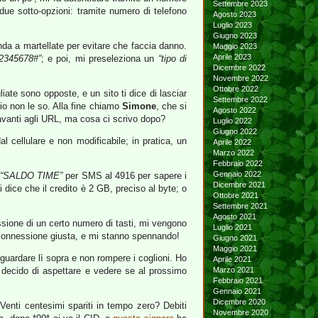
Settembre 2023
n due sotto-opzioni: tramite numero di telefono
Agosto 2023
Luglio 2023
Giugno 2023
enda a martellate per evitare che faccia danno.
Maggio 2023
Aprile 2023
2345678#”
; e poi, mi preseleziona un
“tipo di
Dicembre 2022
Novembre 2022
Ottobre 2022
iate sono opposte, e un sito ti dice di lasciar
Settembre 2022
o non le so. Alla fine chiamo
Simone
, che si
Agosto 2022
vanti agli URL, ma cosa ci scrivo dopo?
Luglio 2022
Giugno 2022
l cellulare e non modificabile; in pratica, un
Aprile 2022
Marzo 2022
Febbraio 2022
Gennaio 2022
“SALDO TIME”
per SMS al 4916 per sapere i
Dicembre 2021
dice che il credito è 2 GB, preciso al byte; o
Ottobre 2021
Settembre 2021
Agosto 2021
ressione di un certo numero di tasti, mi vengono
Luglio 2021
la connessione giusta, e mi stanno spennando!
Giugno 2021
Maggio 2021
 guardare lì sopra e non rompere i coglioni. Ho
Aprile 2021
, decido di aspettare e vedere se al prossimo
Marzo 2021
Febbraio 2021
Gennaio 2021
Dicembre 2020
enti centesimi spariti in tempo zero? Debiti
Novembre 2020