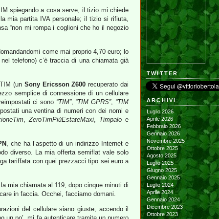
SIM spiegando a cosa serve, il tizio mi chiede
 mia partita IVA personale; il tizio si rifiuta,
nsa “non mi rompa i coglioni che ho il negozio
, domandandomi come mai proprio 4,70 euro; lo
nel telefono) c’è traccia di una chiamata già
TWITTER
o TIM (un
Sony Ericsson Z600
recuperato dai
ezzo semplice di connessione di un cellulare
ARCHIVI
preimpostati ci sono
“TIM”
,
“TIM GPRS”
,
“TIM
postati una ventina di numeri con dei nomi e
Luglio 2026
ioneTim
,
ZeroTimPiùEstateMaxi
,
Timpalo
e
Aprile 2026
Febbraio 2026
Gennaio 2026
Novembre 2025
PN
, che ha l’aspetto di un indirizzo Internet e
Ottobre 2025
odo diverso. La mia offerta semiflat vale solo
Agosto 2025
a tariffata con quei prezzacci tipo sei euro a
Luglio 2025
Giugno 2025
Gennaio 2025
la mia chiamata al 119, dopo cinque minuti di
Luglio 2024
Aprile 2024
accare in faccia. Occhei, facciamo domani.
Gennaio 2024
Dicembre 2023
azioni del cellulare siano giuste, accendo il
Ottobre 2023
lano un po’, mi fa autenticare tramite un numero