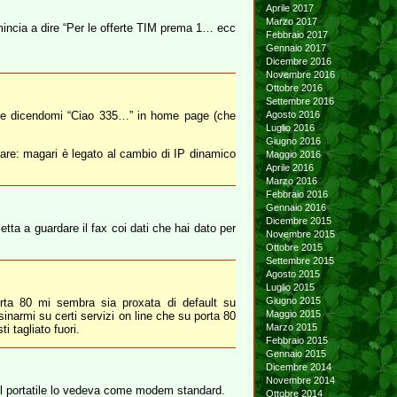
Aprile 2017
Marzo 2017
comincia a dire “Per le offerte TIM prema 1… ecc
Febbraio 2017
Gennaio 2017
Dicembre 2016
Novembre 2016
Ottobre 2016
Settembre 2016
mente dicendomi “Ciao 335…” in home page (che
Agosto 2016
Luglio 2016
Giugno 2016
rare: magari è legato al cambio di IP dinamico
Maggio 2016
Aprile 2016
Marzo 2016
Febbraio 2016
Gennaio 2016
Dicembre 2015
tta a guardare il fax coi dati che hai dato per
Novembre 2015
Ottobre 2015
Settembre 2015
Agosto 2015
Luglio 2015
Giugno 2015
rta 80 mi sembra sia proxata di default su
Maggio 2015
inarmi su certi servizi on line che su porta 80
Marzo 2015
i tagliato fuori.
Febbraio 2015
Gennaio 2015
Dicembre 2014
Novembre 2014
) il portatile lo vedeva come modem standard.
Ottobre 2014