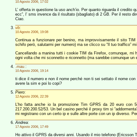
10 Agosto 2006, 17:02
L’ offerta in questione la uso anch’io. Per quanto riguarda il credito
ecc”, l’ sms invence da il risultato (sbagliato) di 2 GB. Per il resto dir
Ciao.
vb
:
10 Agosto 2006, 19:08
Continua a funzionare per benino, ma improvvisamente il sito TIM 
schifo però, salutarmi per numero) ma se clicco su “Il tuo traffico” mi 
Cancellando a manina tutti i cookie TIM da Firefox, comunque, mi ha 
ogni volta che mi sconnetto e riconnetto (ma sarebbe comunque un er
.mau.
:
10 Agosto 2006, 19:14
ti dice il numero e non il nome perché non ti sei settato il nome con
avere la sim e poi lo copi?
Piero
:
12 Agosto 2006, 22:39
L’ho fatta anche io la promozione Tim GPRS da 20 euro con 500
217.200.200.52/53. Un bel casino perché il proxy tim si “addormenta” 
mi registrano con un certo ip e sulle altre porte con un ip diverso. Per 
Andrea
:
17 Agosto 2006, 17:49
Ho attivo il GPRS da diversi anni. Usando il mio telefono (Ericsson T3